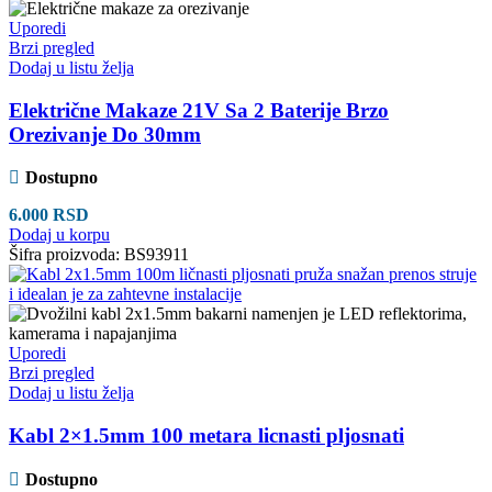
Uporedi
Brzi pregled
Dodaj u listu želja
Električne Makaze 21V Sa 2 Baterije Brzo
Orezivanje Do 30mm
Dostupno
6.000
RSD
Dodaj u korpu
Šifra proizvoda:
BS93911
Uporedi
Brzi pregled
Dodaj u listu želja
Kabl 2×1.5mm 100 metara licnasti pljosnati
Dostupno