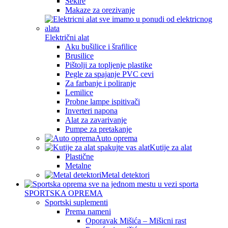
Sekire
Makaze za orezivanje
Električni alat
Aku bušilice i šrafilice
Brusilice
Pištolji za topljenje plastike
Pegle za spajanje PVC cevi
Za farbanje i poliranje
Lemilice
Probne lampe ispitivači
Inverteri napona
Alat za zavarivanje
Pumpe za pretakanje
Auto oprema
Kutije za alat
Plastične
Metalne
Metal detektori
SPORTSKA OPREMA
Sportski suplementi
Prema nameni
Oporavak Mišića – Mišicni rast