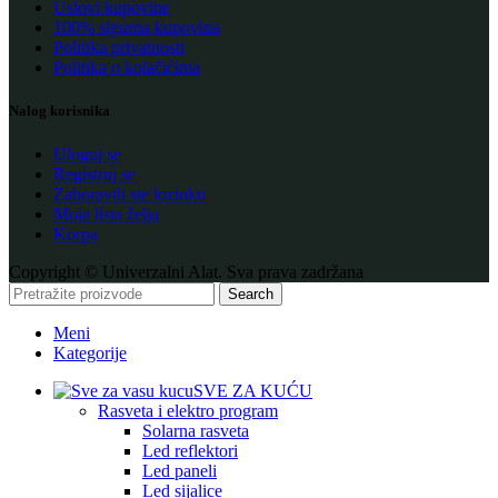
Uslovi kupovine
100% sigurna kupovina
Politika privatnosti
Politika o kolačićima
Nalog korisnika
Uloguj se
Registruj se
Zaboravili ste lozinku
Moja lista želja
Korpa
Copyright © Univerzalni Alat. Sva prava zadržana
Search
Meni
Kategorije
SVE ZA KUĆU
Rasveta i elektro program
Solarna rasveta
Led reflektori
Led paneli
Led sijalice