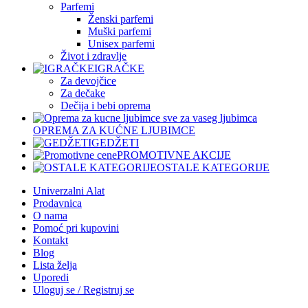
Parfemi
Ženski parfemi
Muški parfemi
Unisex parfemi
Život i zdravlje
IGRAČKE
Za devojčice
Za dečake
Dečija i bebi oprema
OPREMA ZA KUĆNE LJUBIMCE
GEDŽETI
PROMOTIVNE AKCIJE
OSTALE KATEGORIJE
Univerzalni Alat
Prodavnica
O nama
Pomoć pri kupovini
Kontakt
Blog
Lista želja
Uporedi
Uloguj se / Registruj se