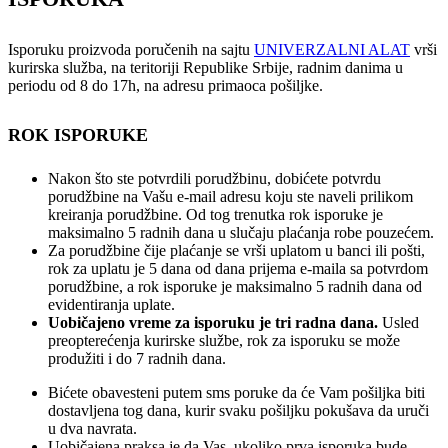
Isporuku proizvoda poručenih na sajtu
UNIVERZALNI ALAT
vrši
kurirska služba, na teritoriji Republike Srbije, radnim danima u
periodu od 8 do 17h, na adresu primaoca pošiljke.
ROK ISPORUKE
Nakon što ste potvrdili porudžbinu, dobićete potvrdu
porudžbine na Vašu e-mail adresu koju ste naveli prilikom
kreiranja porudžbine. Od tog trenutka rok isporuke je
maksimalno 5 radnih dana u slučaju plaćanja robe pouzećem.
Za porudžbine čije plaćanje se vrši uplatom u banci ili pošti,
rok za uplatu je 5 dana od dana prijema e-maila sa potvrdom
porudžbine, a rok isporuke je maksimalno 5 radnih dana od
evidentiranja uplate.
Uobičajeno vreme za isporuku je tri radna dana.
Usled
preopterećenja kurirske službe, rok za isporuku se može
produžiti i do 7 radnih dana.
Bićete obavesteni putem sms poruke da će Vam pošiljka biti
dostavljena tog dana, kurir svaku pošiljku pokušava da uruči
u dva navrata.
Uobičajena praksa je da Vas, ukoliko prva isporuka bude