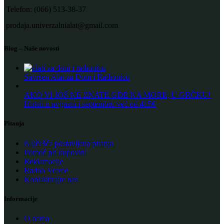
Telefon: (066) 513-38-37
prodaja.univerzalnialat@gmail.com
Blog – Naše novosti
Savršen Alat za Dom i Radionicu
AKO VI JOŠ NE ZNATE GDE NA MORE, U GRČKU!
Hoteli u avgustu i septembru već od 415€
Pitanja
Najčešće postavljena pitanja
Pomoć pri kupovini
Reklamacije
Radno Vreme
Kontaktirajte nas
Informacije
O nama