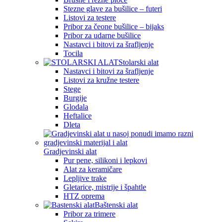
Stezne glave za bušilice – futeri
Listovi za testere
Pribor za čeone bušilice – bijaks
Pribor za udarne bušilice
Nastavci i bitovi za šrafljenje
Tocila
Stolarski alat
Nastavci i bitovi za šrafljenje
Listovi za kružne testere
Stege
Burgije
Glodala
Heftalice
Dleta
Gradjevinski alat
Pur pene, silikoni i lepkovi
Alat za keramičare
Lepljive trake
Gletarice, mistrije i špahtle
HTZ oprema
Baštenski alat
Pribor za trimere