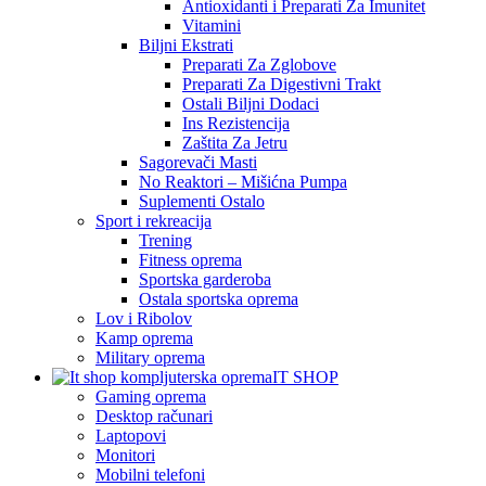
Antioxidanti i Preparati Za Imunitet
Vitamini
Biljni Ekstrati
Preparati Za Zglobove
Preparati Za Digestivni Trakt
Ostali Biljni Dodaci
Ins Rezistencija
Zaštita Za Jetru
Sagorevači Masti
No Reaktori – Mišićna Pumpa
Suplementi Ostalo
Sport i rekreacija
Trening
Fitness oprema
Sportska garderoba
Ostala sportska oprema
Lov i Ribolov
Kamp oprema
Military oprema
IT SHOP
Gaming oprema
Desktop računari
Laptopovi
Monitori
Mobilni telefoni