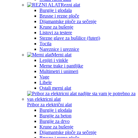
Rezni alat
Burgije i glodala
Brusne i rezne ploče
Dijamantske ploče za sečenje
Krune za bušenje
Listovi za testere
Stezne glave za bušilice (futeri)
Tocila
Nareznice i ureznice
Merni alat
Lenjiri i vinkle
Merne trake i pantljike
Multimetri i unimeri
Vage
Libele
Ostali merni alat
Pribor za električni alat
Burgije i glodala
Burgije za beton
Burgije za drvo
Krune za bušenje
Dijamantske ploče za sečenje
Brusne i rezne ploče