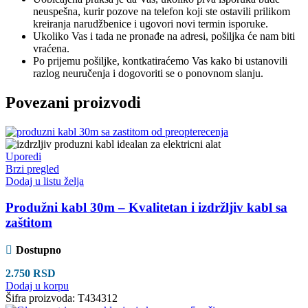
neuspešna, kurir pozove na telefon koji ste ostavili prilikom
kreiranja narudžbenice i ugovori novi termin isporuke.
Ukoliko Vas i tada ne pronađe na adresi, pošiljka će nam biti
vraćena.
Po prijemu pošiljke, kontkatiraćemo Vas kako bi ustanovili
razlog neuručenja i dogovoriti se o ponovnom slanju.
Povezani proizvodi
Uporedi
Brzi pregled
Dodaj u listu želja
Produžni kabl 30m – Kvalitetan i izdržljiv kabl sa
zaštitom
Dostupno
2.750
RSD
Dodaj u korpu
Šifra proizvoda:
T434312