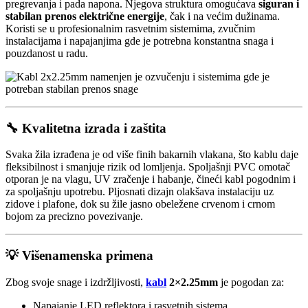
pregrevanja i pada napona. Njegova struktura omogućava
siguran i
stabilan prenos električne energije
, čak i na većim dužinama.
Koristi se u profesionalnim rasvetnim sistemima, zvučnim
instalacijama i napajanjima gde je potrebna konstantna snaga i
pouzdanost u radu.
🔧 Kvalitetna izrada i zaštita
Svaka žila izrađena je od više finih bakarnih vlakana, što kablu daje
fleksibilnost i smanjuje rizik od lomljenja. Spoljašnji PVC omotač
otporan je na vlagu, UV zračenje i habanje, čineći kabl pogodnim i
za spoljašnju upotrebu. Pljosnati dizajn olakšava instalaciju uz
zidove i plafone, dok su žile jasno obeležene crvenom i crnom
bojom za precizno povezivanje.
💡 Višenamenska primena
Zbog svoje snage i izdržljivosti,
kabl
2×2.25mm
je pogodan za:
Napajanje LED reflektora i rasvetnih sistema