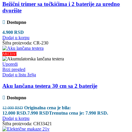
Bežični trimer sa točkićima i 2 baterije za uredno
dvorište
Dostupno
4.900
RSD
Dodaj u korpu
Šifra proizvoda:
CR-230
AKCIJA!
Uporedi
Brzi pregled
Dodaj u listu želja
Aku lančana testera 30 cm sa 2 baterije
Dostupno
Originalna cena je bila:
12.000
RSD
12.000 RSD.
7.990
RSD
Trenutna cena je: 7.990 RSD.
Dodaj u korpu
Šifra proizvoda:
CH33421