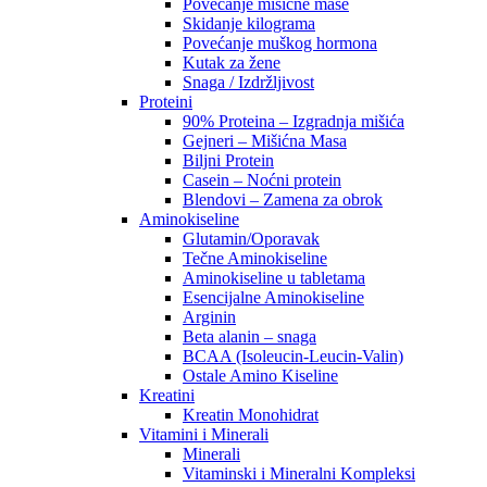
Povećanje mišićne mase
Skidanje kilograma
Povećanje muškog hormona
Kutak za žene
Snaga / Izdržljivost
Proteini
90% Proteina – Izgradnja mišića
Gejneri – Mišićna Masa
Biljni Protein
Casein – Noćni protein
Blendovi – Zamena za obrok
Aminokiseline
Glutamin/Oporavak
Tečne Aminokiseline
Aminokiseline u tabletama
Esencijalne Aminokiseline
Arginin
Beta alanin – snaga
BCAA (Isoleucin-Leucin-Valin)
Ostale Amino Kiseline
Kreatini
Kreatin Monohidrat
Vitamini i Minerali
Minerali
Vitaminski i Mineralni Kompleksi