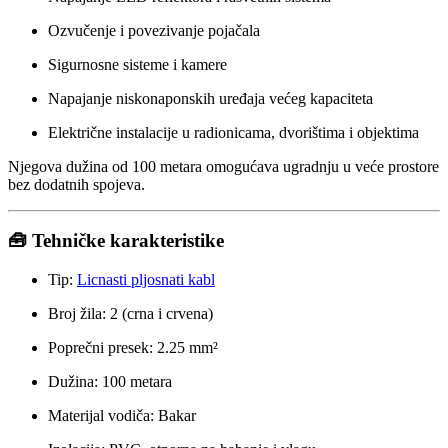
Ozvučenje i povezivanje pojačala
Sigurnosne sisteme i kamere
Napajanje niskonaponskih uređaja većeg kapaciteta
Električne instalacije u radionicama, dvorištima i objektima
Njegova dužina od 100 metara omogućava ugradnju u veće prostore
bez dodatnih spojeva.
🧰 Tehničke karakteristike
Tip:
Licnasti pljosnati kabl
Broj žila: 2 (crna i crvena)
Poprečni presek: 2.25 mm²
Dužina: 100 metara
Materijal vodiča: Bakar