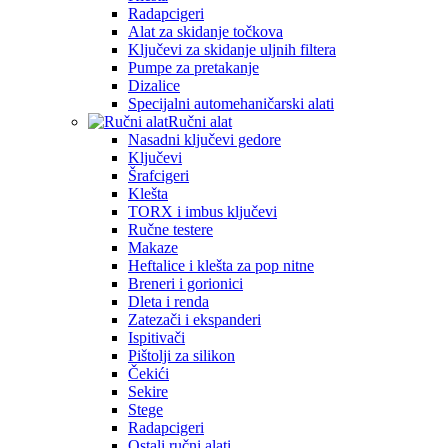
Radapcigeri
Alat za skidanje točkova
Ključevi za skidanje uljnih filtera
Pumpe za pretakanje
Dizalice
Specijalni automehaničarski alati
Ručni alat
Nasadni ključevi gedore
Ključevi
Šrafcigeri
Klešta
TORX i imbus ključevi
Ručne testere
Makaze
Heftalice i klešta za pop nitne
Breneri i gorionici
Dleta i renda
Zatezači i ekspanderi
Ispitivači
Pištolji za silikon
Čekići
Sekire
Stege
Radapcigeri
Ostali ručni alati