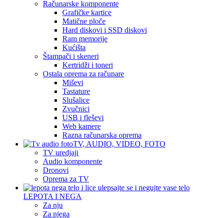
Računarske komponente
Grafičke kartice
Matične ploče
Hard diskovi i SSD diskovi
Ram memorije
Kućišta
Štampači i skeneri
Kertridži i toneri
Ostala oprema za računare
Miševi
Tastature
Slušalice
Zvučnici
USB i fleševi
Web kamere
Razna računarska oprema
TV, AUDIO, VIDEO, FOTO
TV uredjaji
Audio komponente
Dronovi
Oprema za TV
LEPOTA I NEGA
Za nju
Za njega