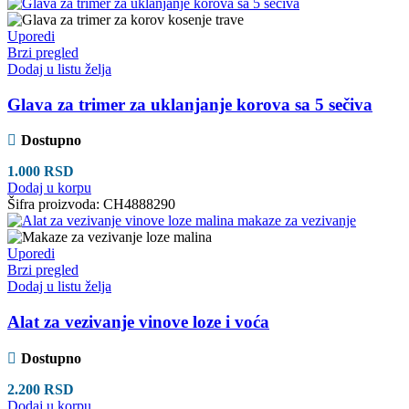
Uporedi
Brzi pregled
Dodaj u listu želja
Glava za trimer za uklanjanje korova sa 5 sečiva
Dostupno
1.000
RSD
Dodaj u korpu
Šifra proizvoda:
CH4888290
Uporedi
Brzi pregled
Dodaj u listu želja
Alat za vezivanje vinove loze i voća
Dostupno
2.200
RSD
Dodaj u korpu