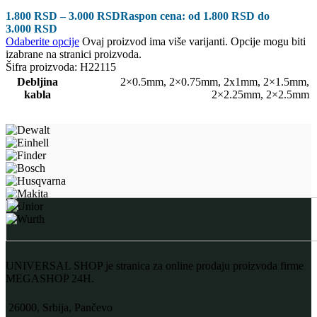
1.800
RSD
–
3.000
RSD
Raspon cena: od 1.800 RSD do
3.000 RSD
Odaberite opcije
Ovaj proizvod ima više varijanti. Opcije mogu biti
izabrane na stranici proizvoda.
Šifra proizvoda:
H22115
Debljina
2×0.5mm
,
2×0.75mm
,
2x1mm
,
2×1.5mm
,
kabla
2×2.25mm
,
2×2.5mm
UNIVERSAL SHOP je stranica za online prodaju proizvoda firme
MEGASHOP 24H.
26000, Srbija, Pančevo