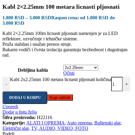
Kabl 2×2.25mm 100 metara licnasti pljosnati
1.800
RSD
–
3.000
RSD
Raspon cena: od 1.800 RSD do
3.000 RSD
Kabl 2×2.25mm 100m licnasti pljosnati namenjen je za LED
reflektore, ozvučenje i tehničke sisteme.
Pruža stabilan i snažan prenos struje.
Bakarni vodiči i čvrsta izolacija garantuju bezbednost i dugotrajan
rad.
Debljina kabla
Očisti
Kabl 2x2.25mm 100 metara licnasti pljosnati količina
-
+
DODAJ U KORPU
Kupi odmah
Uporedi
Dodaj u listu želja
Šifra proizvoda:
H22116
Kategorije:
ALATI I OPREMA
,
Auto oprema
,
Baštenski alat
,
Električni alat
,
TV, AUDIO, VIDEO, FOTO
Podeli