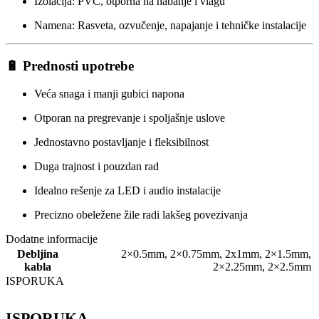
Izolacija: PVC, otporna na habanje i vlagu
Namena: Rasveta, ozvučenje, napajanje i tehničke instalacije
🔋 Prednosti upotrebe
Veća snaga i manji gubici napona
Otporan na pregrevanje i spoljašnje uslove
Jednostavno postavljanje i fleksibilnost
Duga trajnost i pouzdan rad
Idealno rešenje za LED i audio instalacije
Precizno obeležene žile radi lakšeg povezivanja
Dodatne informacije
Debljina
2×0.5mm
,
2×0.75mm
,
2x1mm
,
2×1.5mm
,
kabla
2×2.25mm
,
2×2.5mm
ISPORUKA
ISPORUKA