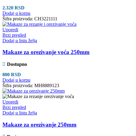
2.320
RSD
Dodaj u korpu
Šifra proizvoda:
CH3221111
Uporedi
Brzi pregled
Dodaj u listu želja
Makaze za orezivanje voća 250mm
Dostupno
800
RSD
Dodaj u korpu
Šifra proizvoda:
MH8889123
Uporedi
Brzi pregled
Dodaj u listu želja
Makaze za orezivanje 250mm