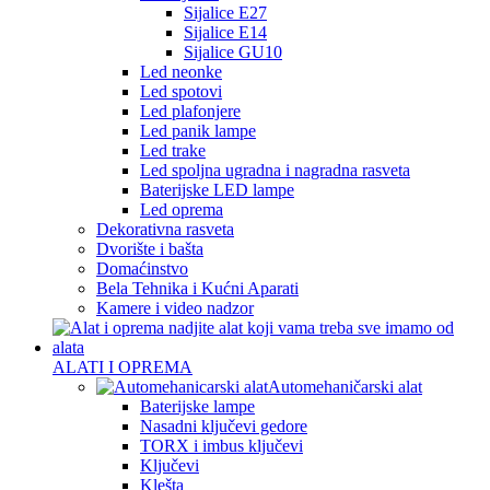
Sijalice E27
Sijalice E14
Sijalice GU10
Led neonke
Led spotovi
Led plafonjere
Led panik lampe
Led trake
Led spoljna ugradna i nagradna rasveta
Baterijske LED lampe
Led oprema
Dekorativna rasveta
Dvorište i bašta
Domaćinstvo
Bela Tehnika i Kućni Aparati
Kamere i video nadzor
ALATI I OPREMA
Automehaničarski alat
Baterijske lampe
Nasadni ključevi gedore
TORX i imbus ključevi
Ključevi
Klešta