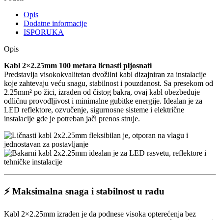
Opis
Dodatne informacije
ISPORUKA
Opis
Kabl 2×2.25mm 100 metara licnasti pljosnati
Predstavlja visokokvalitetan dvožilni kabl dizajniran za instalacije
koje zahtevaju veću snagu, stabilnost i pouzdanost. Sa presekom od
2.25mm² po žici, izrađen od čistog bakra, ovaj kabl obezbeđuje
odličnu provodljivost i minimalne gubitke energije. Idealan je za
LED reflektore, ozvučenje, sigurnosne sisteme i električne
instalacije gde je potreban jači prenos struje.
⚡ Maksimalna snaga i stabilnost u radu
Kabl 2×2.25mm izrađen je da podnese visoka opterećenja bez