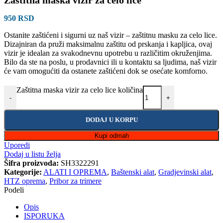
Zaštitna maska vizir za celo lice
950
RSD
Ostanite zaštićeni i sigurni uz naš vizir – zaštitnu masku za celo lice.
Dizajniran da pruži maksimalnu zaštitu od prskanja i kapljica, ovaj
vizir je idealan za svakodnevnu upotrebu u različitim okruženjima.
Bilo da ste na poslu, u prodavnici ili u kontaktu sa ljudima, naš vizir
će vam omogućiti da ostanete zaštićeni dok se osećate komforno.
Zaštitna maska vizir za celo lice količina
-
+
DODAJ U KORPU
Kupi odmah
Uporedi
Dodaj u listu želja
Šifra proizvoda:
SH3322291
Kategorije:
ALATI I OPREMA
,
Baštenski alat
,
Gradjevinski alat
,
HTZ oprema
,
Pribor za trimere
Podeli
Opis
ISPORUKA