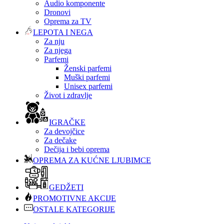
Audio komponente
Dronovi
Oprema za TV
LEPOTA I NEGA
Za nju
Za njega
Parfemi
Ženski parfemi
Muški parfemi
Unisex parfemi
Život i zdravlje
IGRAČKE
Za devojčice
Za dečake
Dečija i bebi oprema
OPREMA ZA KUĆNE LJUBIMCE
GEDŽETI
PROMOTIVNE AKCIJE
OSTALE KATEGORIJE