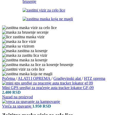
Početna
/
ALATI I OPREMA
/
Gradjevinski alat
/
HTZ oprema
Mini GPS uredjaj za praćenje auta tracker lokator GF-09
2.400
RSD
Nazad na proizvod
Vreća za spavanje
1.950
RSD