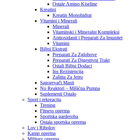
Ostale Amino Kiseline
Kreatini
Kreatin Monohidrat
Vitamini i Minerali
Minerali
Vitaminski i Mineralni Kompleksi
Antioxidanti i Preparati Za Imunitet
Vitamini
Biljni Ekstrati
Preparati Za Zglobove
Preparati Za Digestivni Trakt
Ostali Biljni Dodaci
Ins Rezistencija
Zaštita Za Jetru
Sagorevači Masti
No Reaktori – Mišićna Pumpa
Suplementi Ostalo
Sport i rekreacija
Trening
Fitness oprema
Sportska garderoba
Ostala sportska oprema
Lov i Ribolov
Kamp oprema
Military oprema