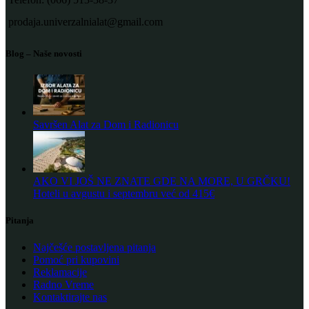
prodaja.univerzalnialat@gmail.com
Blog – Naše novosti
Savršen Alat za Dom i Radionicu
AKO VI JOŠ NE ZNATE GDE NA MORE, U GRČKU!
Hoteli u avgustu i septembru već od 415€
Pitanja
Najčešće postavljena pitanja
Pomoć pri kupovini
Reklamacije
Radno Vreme
Kontaktirajte nas