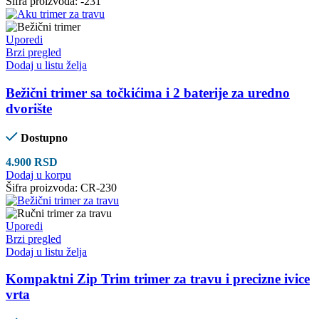
Šifra proizvoda:
-231
Uporedi
Brzi pregled
Dodaj u listu želja
Bežični trimer sa točkićima i 2 baterije za uredno
dvorište
Dostupno
4.900
RSD
Dodaj u korpu
Šifra proizvoda:
CR-230
Uporedi
Brzi pregled
Dodaj u listu želja
Kompaktni Zip Trim trimer za travu i precizne ivice
vrta