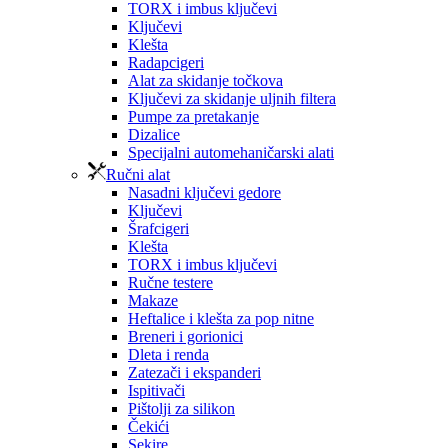
TORX i imbus ključevi
Ključevi
Klešta
Radapcigeri
Alat za skidanje točkova
Ključevi za skidanje uljnih filtera
Pumpe za pretakanje
Dizalice
Specijalni automehaničarski alati
Ručni alat
Nasadni ključevi gedore
Ključevi
Šrafcigeri
Klešta
TORX i imbus ključevi
Ručne testere
Makaze
Heftalice i klešta za pop nitne
Breneri i gorionici
Dleta i renda
Zatezači i ekspanderi
Ispitivači
Pištolji za silikon
Čekići
Sekire