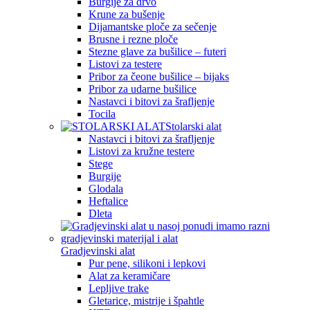
Burgije za drvo
Krune za bušenje
Dijamantske ploče za sečenje
Brusne i rezne ploče
Stezne glave za bušilice – futeri
Listovi za testere
Pribor za čeone bušilice – bijaks
Pribor za udarne bušilice
Nastavci i bitovi za šrafljenje
Tocila
Stolarski alat
Nastavci i bitovi za šrafljenje
Listovi za kružne testere
Stege
Burgije
Glodala
Heftalice
Dleta
Gradjevinski alat
Pur pene, silikoni i lepkovi
Alat za keramičare
Lepljive trake
Gletarice, mistrije i špahtle