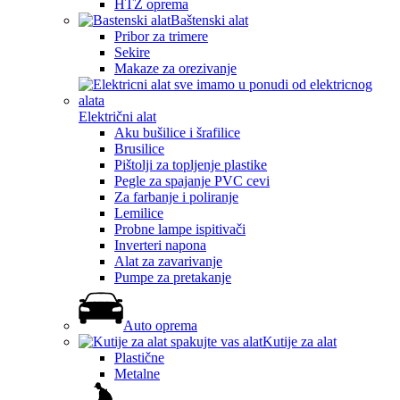
HTZ oprema
Baštenski alat
Pribor za trimere
Sekire
Makaze za orezivanje
Električni alat
Aku bušilice i šrafilice
Brusilice
Pištolji za topljenje plastike
Pegle za spajanje PVC cevi
Za farbanje i poliranje
Lemilice
Probne lampe ispitivači
Inverteri napona
Alat za zavarivanje
Pumpe za pretakanje
Auto oprema
Kutije za alat
Plastične
Metalne