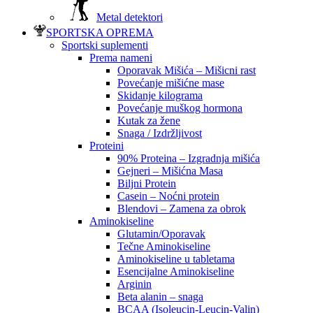
Metal detektori
SPORTSKA OPREMA
Sportski suplementi
Prema nameni
Oporavak Mišića – Mišicni rast
Povećanje mišićne mase
Skidanje kilograma
Povećanje muškog hormona
Kutak za žene
Snaga / Izdržljivost
Proteini
90% Proteina – Izgradnja mišića
Gejneri – Mišićna Masa
Biljni Protein
Casein – Noćni protein
Blendovi – Zamena za obrok
Aminokiseline
Glutamin/Oporavak
Tečne Aminokiseline
Aminokiseline u tabletama
Esencijalne Aminokiseline
Arginin
Beta alanin – snaga
BCAA (Isoleucin-Leucin-Valin)