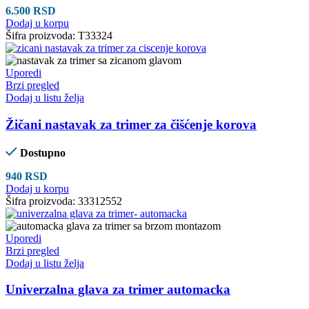
6.500
RSD
Dodaj u korpu
Šifra proizvoda:
T33324
Uporedi
Brzi pregled
Dodaj u listu želja
Žičani nastavak za trimer za čišćenje korova
Dostupno
940
RSD
Dodaj u korpu
Šifra proizvoda:
33312552
Uporedi
Brzi pregled
Dodaj u listu želja
Univerzalna glava za trimer automacka