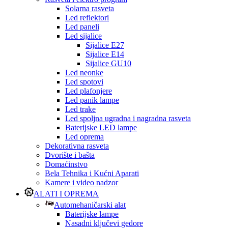
Solarna rasveta
Led reflektori
Led paneli
Led sijalice
Sijalice E27
Sijalice E14
Sijalice GU10
Led neonke
Led spotovi
Led plafonjere
Led panik lampe
Led trake
Led spoljna ugradna i nagradna rasveta
Baterijske LED lampe
Led oprema
Dekorativna rasveta
Dvorište i bašta
Domaćinstvo
Bela Tehnika i Kućni Aparati
Kamere i video nadzor
ALATI I OPREMA
Automehaničarski alat
Baterijske lampe
Nasadni ključevi gedore