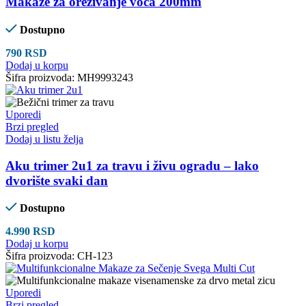
Makaze za orezivanje voća 200mm
Dostupno
790
RSD
Dodaj u korpu
Šifra proizvoda:
MH9993243
Uporedi
Brzi pregled
Dodaj u listu želja
Aku trimer 2u1 za travu i živu ogradu – lako
dvorište svaki dan
Dostupno
4.990
RSD
Dodaj u korpu
Šifra proizvoda:
CH-123
Uporedi
Brzi pregled