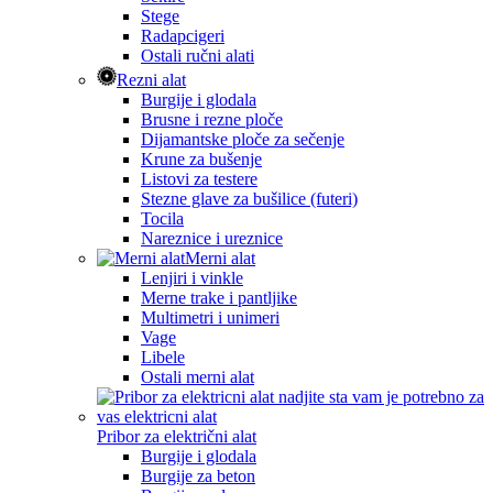
Stege
Radapcigeri
Ostali ručni alati
Rezni alat
Burgije i glodala
Brusne i rezne ploče
Dijamantske ploče za sečenje
Krune za bušenje
Listovi za testere
Stezne glave za bušilice (futeri)
Tocila
Nareznice i ureznice
Merni alat
Lenjiri i vinkle
Merne trake i pantljike
Multimetri i unimeri
Vage
Libele
Ostali merni alat
Pribor za električni alat
Burgije i glodala
Burgije za beton