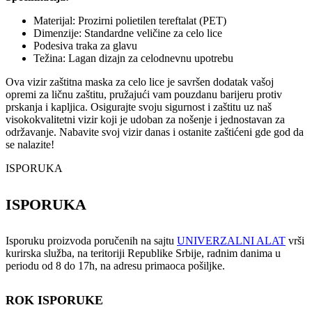
Materijal: Prozirni polietilen tereftalat (PET)
Dimenzije: Standardne veličine za celo lice
Podesiva traka za glavu
Težina: Lagan dizajn za celodnevnu upotrebu
Ova vizir zaštitna maska za celo lice je savršen dodatak vašoj
opremi za ličnu zaštitu, pružajući vam pouzdanu barijeru protiv
prskanja i kapljica. Osigurajte svoju sigurnost i zaštitu uz naš
visokokvalitetni vizir koji je udoban za nošenje i jednostavan za
održavanje. Nabavite svoj vizir danas i ostanite zaštićeni gde god da
se nalazite!
ISPORUKA
ISPORUKA
Isporuku proizvoda poručenih na sajtu
UNIVERZALNI ALAT
vrši
kurirska služba, na teritoriji Republike Srbije, radnim danima u
periodu od 8 do 17h, na adresu primaoca pošiljke.
ROK ISPORUKE