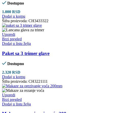
Dostupno
1.000
RSD
Dodaj u korpu
Šifra proizvoda:
CH3433322
Uporedi
Brzi pregled
Dodaj u listu želja
Paket sa 3 trimer glave
Dostupno
2.320
RSD
Dodaj u korpu
Šifra proizvoda:
CH3221111
Uporedi
Brzi pregled
Dodaj u listu želja