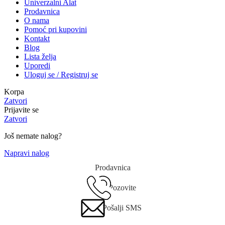
Univerzalni Alat
Prodavnica
O nama
Pomoć pri kupovini
Kontakt
Blog
Lista želja
Uporedi
Uloguj se / Registruj se
Korpa
Zatvori
Prijavite se
Zatvori
Još nemate nalog?
Napravi nalog
Prodavnica
Pozovite
Pošalji SMS