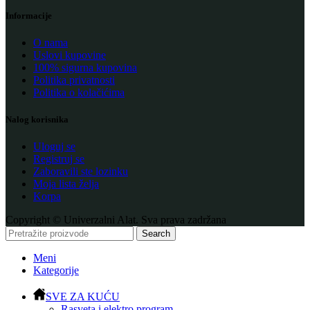
Informacije
O nama
Uslovi kupovine
100% sigurna kupovina
Politika privatnosti
Politika o kolačićima
Nalog korisnika
Uloguj se
Registruj se
Zaboravili ste lozinku
Moja lista želja
Korpa
Copyright © Univerzalni Alat. Sva prava zadržana
Search
Meni
Kategorije
SVE ZA KUĆU
Rasveta i elektro program