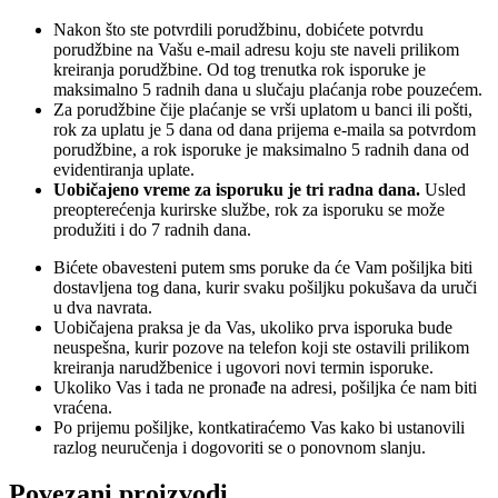
Nakon što ste potvrdili porudžbinu, dobićete potvrdu
porudžbine na Vašu e-mail adresu koju ste naveli prilikom
kreiranja porudžbine. Od tog trenutka rok isporuke je
maksimalno 5 radnih dana u slučaju plaćanja robe pouzećem.
Za porudžbine čije plaćanje se vrši uplatom u banci ili pošti,
rok za uplatu je 5 dana od dana prijema e-maila sa potvrdom
porudžbine, a rok isporuke je maksimalno 5 radnih dana od
evidentiranja uplate.
Uobičajeno vreme za isporuku je tri radna dana.
Usled
preopterećenja kurirske službe, rok za isporuku se može
produžiti i do 7 radnih dana.
Bićete obavesteni putem sms poruke da će Vam pošiljka biti
dostavljena tog dana, kurir svaku pošiljku pokušava da uruči
u dva navrata.
Uobičajena praksa je da Vas, ukoliko prva isporuka bude
neuspešna, kurir pozove na telefon koji ste ostavili prilikom
kreiranja narudžbenice i ugovori novi termin isporuke.
Ukoliko Vas i tada ne pronađe na adresi, pošiljka će nam biti
vraćena.
Po prijemu pošiljke, kontkatiraćemo Vas kako bi ustanovili
razlog neuručenja i dogovoriti se o ponovnom slanju.
Povezani proizvodi