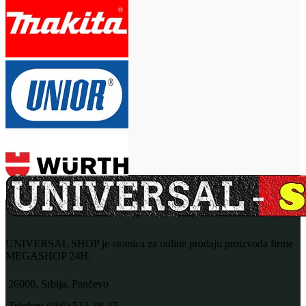
UNIVERSAL SHOP je stranica za online prodaju proizvoda firme
MEGASHOP 24H.
26000, Srbija, Pančevo
Telefon: (066) 513-38-37