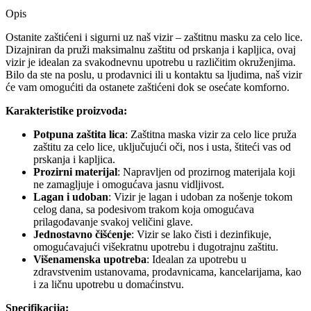
Opis
Ostanite zaštićeni i sigurni uz naš vizir – zaštitnu masku za celo lice.
Dizajniran da pruži maksimalnu zaštitu od prskanja i kapljica, ovaj
vizir je idealan za svakodnevnu upotrebu u različitim okruženjima.
Bilo da ste na poslu, u prodavnici ili u kontaktu sa ljudima, naš vizir
će vam omogućiti da ostanete zaštićeni dok se osećate komforno.
Karakteristike proizvoda:
Potpuna zaštita lica
: Zaštitna maska vizir za celo lice pruža
zaštitu za celo lice, uključujući oči, nos i usta, štiteći vas od
prskanja i kapljica.
Prozirni materijal
: Napravljen od prozirnog materijala koji
ne zamagljuje i omogućava jasnu vidljivost.
Lagan i udoban
: Vizir je lagan i udoban za nošenje tokom
celog dana, sa podesivom trakom koja omogućava
prilagođavanje svakoj veličini glave.
Jednostavno čišćenje
: Vizir se lako čisti i dezinfikuje,
omogućavajući višekratnu upotrebu i dugotrajnu zaštitu.
Višenamenska upotreba
: Idealan za upotrebu u
zdravstvenim ustanovama, prodavnicama, kancelarijama, kao
i za ličnu upotrebu u domaćinstvu.
Specifikacija: