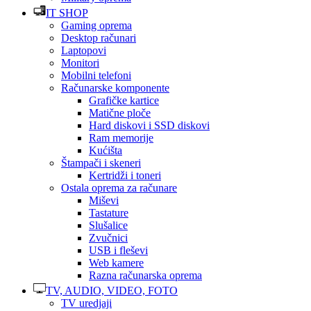
IT SHOP
Gaming oprema
Desktop računari
Laptopovi
Monitori
Mobilni telefoni
Računarske komponente
Grafičke kartice
Matične ploče
Hard diskovi i SSD diskovi
Ram memorije
Kućišta
Štampači i skeneri
Kertridži i toneri
Ostala oprema za računare
Miševi
Tastature
Slušalice
Zvučnici
USB i fleševi
Web kamere
Razna računarska oprema
TV, AUDIO, VIDEO, FOTO
TV uredjaji