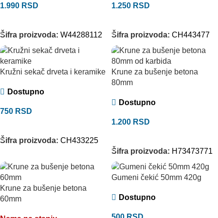
1.990
RSD
1.250
RSD
DODAJ U KORPU
DODAJ U KORPU
Šifra proizvoda:
W44288112
Šifra proizvoda:
CH443477
Kružni sekač drveta i keramike
Krune za bušenje betona
80mm
Dostupno
Dostupno
750
RSD
1.200
RSD
DODAJ U KORPU
DODAJ U KORPU
Šifra proizvoda:
CH433225
Šifra proizvoda:
H73473771
Gumeni čekić 50mm 420g
Krune za bušenje betona
Dostupno
60mm
500
RSD