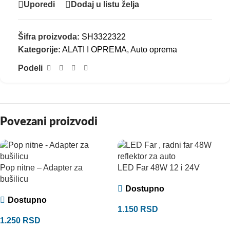
Uporedi
Dodaj u listu želja
Šifra proizvoda:
SH3322322
Kategorije:
ALATI I OPREMA
,
Auto oprema
Podeli
Povezani proizvodi
Pop nitne – Adapter za
LED Far 48W 12 i 24V
bušilicu
Dostupno
Dostupno
1.150
RSD
1.250
RSD
DODAJ U KORPU