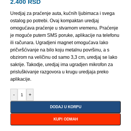
2.400
RSD
Uredjaj za praćenje auta, kućnih ljubimaca i svega
ostalog po potrebi. Ovaj kompaktan uredjaj
omogućava praćenje u stvarnom vremenu. Praćenje
je moguće putem SMS poruke, aplikacije na telefonu
ili računara. Ugradjeni magnet omogućava lako
pričvršćivanje na bilo koju metalnu površinu, a s
obzirom na veličinu od samo 3,3 cm, uredjaj se lako
sakrije. Takodje, uredjaj ima ugradjen mikrofon za
prisluškivanje razgovora u krugu uredjaja preko
aplikacije.
-
+
DODAJ U KORPU
KUPI ODMAH