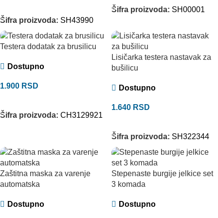
DODAJ U KORPU
Šifra proizvoda:
SH00001
Šifra proizvoda:
SH43990
Testera dodatak za brusilicu
Lisičarka testera nastavak za
Dostupno
bušilicu
1.900
RSD
Dostupno
DODAJ U KORPU
1.640
RSD
Šifra proizvoda:
CH3129921
DODAJ U KORPU
Šifra proizvoda:
SH322344
Zaštitna maska za varenje
Stepenaste burgije jelkice set
automatska
3 komada
Dostupno
Dostupno