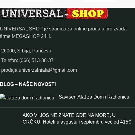
UNIVERSAL SHOP je stranica za online prodaju proizvoda
firme MEGASHOP 24H.
26000, Srbija, Pančevo
Telefon: (066) 513-38-37
prodaja.univerzalnialat@gmail.com
BLOG – NAŠE NOVOSTI
Savršen Alat za Dom i Radionicu
AKO VI JOŠ NE ZNATE GDE NA MORE, U
GRČKU! Hoteli u avgustu i septembru već od 415€