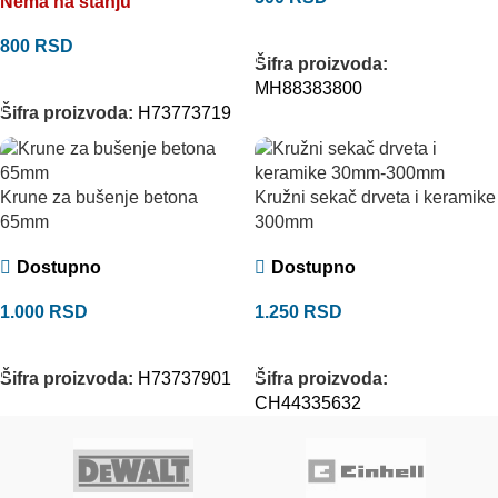
Nema na stanju
DODAJ U KORPU
800
RSD
Šifra proizvoda:
PROČITAJTE JOŠ
MH88383800
Šifra proizvoda:
H73773719
Krune za bušenje betona
Kružni sekač drveta i keramike
65mm
300mm
Dostupno
Dostupno
1.000
RSD
1.250
RSD
DODAJ U KORPU
DODAJ U KORPU
Šifra proizvoda:
H73737901
Šifra proizvoda:
CH44335632