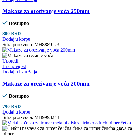
Makaze za orezivanje voća 250mm
Dostupno
800
RSD
Dodaj u korpu
Šifra proizvoda:
MH8889123
Uporedi
Brzi pregled
Dodaj u listu želja
Makaze za orezivanje voća 200mm
Dostupno
790
RSD
Dodaj u korpu
Šifra proizvoda:
MH9993243