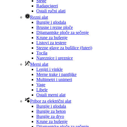
Stege
Radapcigeri
Ostali ručni alati
Rezni alat
Burgije i glodala
Brusne i rezne ploče
Dijamantske ploče za sečenje
Krune za bušenje
Listovi za testere
Stezne glave za bušilice (futeri)
Tocila
Nareznice i ureznice
Merni alat
Lenjiri i vinkle
Merne trake i pantljike
Multimetri i unimeri
Vage
Libele
Ostali merni alat
Pribor za električni alat
Burgije i glodala
Burgije za beton
Burgije za drvo
Krune za bušenje
Dijamantske ploče za sečenje