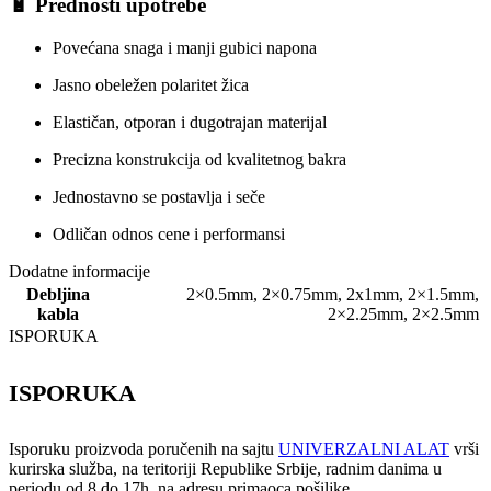
🔋 Prednosti upotrebe
Povećana snaga i manji gubici napona
Jasno obeležen polaritet žica
Elastičan, otporan i dugotrajan materijal
Precizna konstrukcija od kvalitetnog bakra
Jednostavno se postavlja i seče
Odličan odnos cene i performansi
Dodatne informacije
Debljina
2×0.5mm
,
2×0.75mm
,
2x1mm
,
2×1.5mm
,
kabla
2×2.25mm
,
2×2.5mm
ISPORUKA
ISPORUKA
Isporuku proizvoda poručenih na sajtu
UNIVERZALNI ALAT
vrši
kurirska služba, na teritoriji Republike Srbije, radnim danima u
periodu od 8 do 17h, na adresu primaoca pošiljke.