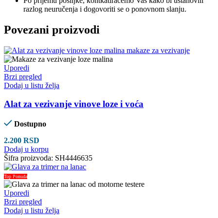
Po prijemu pošiljke, kontkatiraćemo Vas kako bi ustanovili
razlog neuručenja i dogovoriti se o ponovnom slanju.
Povezani proizvodi
Uporedi
Brzi pregled
Dodaj u listu želja
Alat za vezivanje vinove loze i voća
Dostupno
2.200
RSD
Dodaj u korpu
Šifra proizvoda:
SH4446635
Top Ponuda
Uporedi
Brzi pregled
Dodaj u listu želja