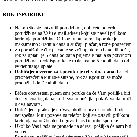
ROK ISPORUKE
Nakon što ste potvrdili porudžbinu, dobićete potvrdu
porudžbine na Vašu e-mail adresu koju ste naveli prilikom
kreiranja porudžbine. Od tog trenutka rok isporuke je
maksimalno 5 radnih dana u slučaju plaćanja robe pouzećem.
Za porudžbine čije plaćanje se vrši uplatom u banci ili pošti,
rok za uplatu je 5 dana od dana prijema e-maila sa potvrdom
porudžbine, a rok isporuke je maksimalno 5 radnih dana od
evidentiranja uplate.
Uobičajeno vreme za isporuku je tri radna dana.
Usled
preopterećenja kurirske službe, rok za isporuku se može
produžiti i do 7 radnih dana.
Bićete obavesteni putem sms poruke da će Vam pošiljka biti
dostavljena tog dana, kurir svaku pošiljku pokušava da uruči
u dva navrata.
Uobičajena praksa je da Vas, ukoliko prva isporuka bude
neuspešna, kurir pozove na telefon koji ste ostavili prilikom
kreiranja narudžbenice i ugovori novi termin isporuke.
Ukoliko Vas i tada ne pronađe na adresi, pošiljka će nam biti
vraćena.