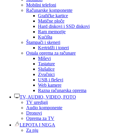
Mobilni telefoni
Računarske komponente
Grafičke kartice
Matične ploče
Hard diskovi i SSD diskovi
Ram memorije
Kućišta
Štampači i skeneri
Kertridži i toneri
Ostala oprema za računare
Miševi
Tastature
Slušalice
Zvučnici
USB i fleševi
Web kamere
Razna računarska oprema
TV, AUDIO, VIDEO, FOTO
TV uredjaji
Audio komponente
Dronovi
Oprema za TV
LEPOTA I NEGA
Za nju