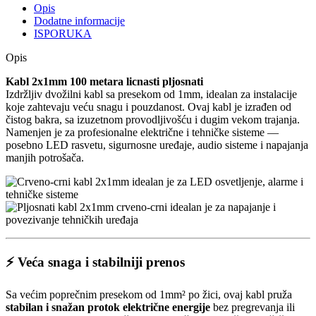
Opis
Dodatne informacije
ISPORUKA
Opis
Kabl 2x1mm 100 metara licnasti pljosnati
Izdržljiv dvožilni kabl sa presekom od 1mm, idealan za instalacije
koje zahtevaju veću snagu i pouzdanost. Ovaj kabl je izrađen od
čistog bakra, sa izuzetnom provodljivošću i dugim vekom trajanja.
Namenjen je za profesionalne električne i tehničke sisteme —
posebno LED rasvetu, sigurnosne uređaje, audio sisteme i napajanja
manjih potrošača.
⚡ Veća snaga i stabilniji prenos
Sa većim poprečnim presekom od 1mm² po žici, ovaj kabl pruža
stabilan i snažan protok električne energije
bez pregrevanja ili