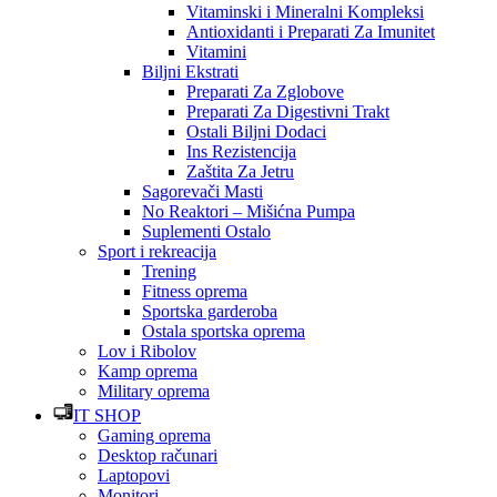
Vitaminski i Mineralni Kompleksi
Antioxidanti i Preparati Za Imunitet
Vitamini
Biljni Ekstrati
Preparati Za Zglobove
Preparati Za Digestivni Trakt
Ostali Biljni Dodaci
Ins Rezistencija
Zaštita Za Jetru
Sagorevači Masti
No Reaktori – Mišićna Pumpa
Suplementi Ostalo
Sport i rekreacija
Trening
Fitness oprema
Sportska garderoba
Ostala sportska oprema
Lov i Ribolov
Kamp oprema
Military oprema
IT SHOP
Gaming oprema
Desktop računari
Laptopovi
Monitori