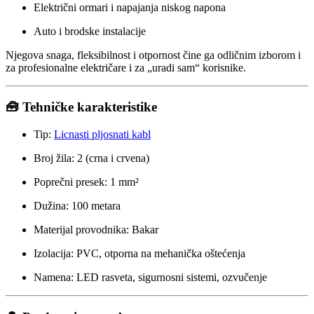
Električni ormari i napajanja niskog napona
Auto i brodske instalacije
Njegova snaga, fleksibilnost i otpornost čine ga odličnim izborom i
za profesionalne električare i za „uradi sam“ korisnike.
🧰 Tehničke karakteristike
Tip:
Licnasti pljosnati kabl
Broj žila: 2 (crna i crvena)
Poprečni presek: 1 mm²
Dužina: 100 metara
Materijal provodnika: Bakar
Izolacija: PVC, otporna na mehanička oštećenja
Namena: LED rasveta, sigurnosni sistemi, ozvučenje