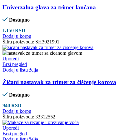
Univerzalna glava za trimer lančana
Dostupno
1.150
RSD
Dodaj u korpu
Šifra proizvoda:
SH3921991
Uporedi
Brzi pregled
Dodaj u listu želja
Žičani nastavak za trimer za čišćenje korova
Dostupno
940
RSD
Dodaj u korpu
Šifra proizvoda:
33312552
Uporedi
Brzi pregled
Dodaj u listu želja