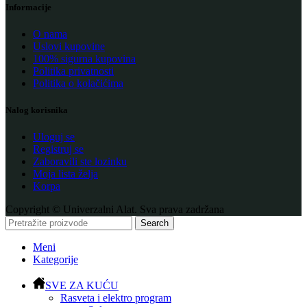
Informacije
O nama
Uslovi kupovine
100% sigurna kupovina
Politika privatnosti
Politika o kolačićima
Nalog korisnika
Uloguj se
Registruj se
Zaboravili ste lozinku
Moja lista želja
Korpa
Copyright © Univerzalni Alat. Sva prava zadržana
Search
Meni
Kategorije
SVE ZA KUĆU
Rasveta i elektro program