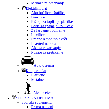
Makaze za orezivanje
Električni alat
Aku bušilice i šrafilice
Brusilice
Pištolji za topljenje plastike
Pegle za spajanje PVC cevi
Za farbanje i poliranje
Lemilice
Probne lampe ispitivači
Inverteri napona
Alat za zavarivanje
Pumpe za pretakanje
Auto oprema
Kutije za alat
Plastične
Metalne
Metal detektori
SPORTSKA OPREMA
Sportski suplementi
Prema nameni