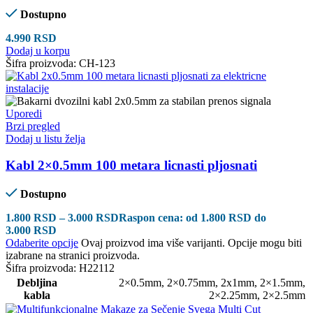
Dostupno
4.990
RSD
Dodaj u korpu
Šifra proizvoda:
CH-123
Uporedi
Brzi pregled
Dodaj u listu želja
Kabl 2×0.5mm 100 metara licnasti pljosnati
Dostupno
1.800
RSD
–
3.000
RSD
Raspon cena: od 1.800 RSD do
3.000 RSD
Odaberite opcije
Ovaj proizvod ima više varijanti. Opcije mogu biti
izabrane na stranici proizvoda.
Šifra proizvoda:
H22112
Debljina
2×0.5mm
,
2×0.75mm
,
2x1mm
,
2×1.5mm
,
kabla
2×2.25mm
,
2×2.5mm