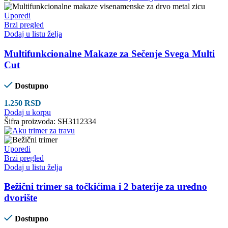
Uporedi
Brzi pregled
Dodaj u listu želja
Multifunkcionalne Makaze za Sečenje Svega Multi
Cut
Dostupno
1.250
RSD
Dodaj u korpu
Šifra proizvoda:
SH3112334
Uporedi
Brzi pregled
Dodaj u listu želja
Bežični trimer sa točkićima i 2 baterije za uredno
dvorište
Dostupno