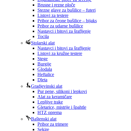
Brusne i rezne ploče
Stezne glave za bušilice – futeri
Listovi za testere
Pribor za čeone bušilice – bijaks
Pribor za udarne bušilice
Nastavci i bitovi za šrafljenje
Tocila
Stolarski alat
Nastavci i bitovi za šrafljenje
Listovi za kružne testere
Stege
Burgije
Glodala
Heftalice
Dleta
Gradjevinski alat
Pur pene, silikoni i lepkovi
Alat za keramičare
Lepljive trake
Gletarice, mistrije i špahtle
HTZ oprema
Baštenski alat
Pribor za trimere
Sekire