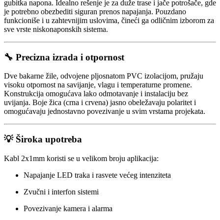
gubitka napona. Idealno rešenje je za duže trase i jače potrošače, gde
je potrebno obezbediti siguran prenos napajanja. Pouzdano
funkcioniše i u zahtevnijim uslovima, čineći ga odličnim izborom za
sve vrste niskonaponskih sistema.
🔧 Precizna izrada i otpornost
Dve bakarne žile, odvojene pljosnatom PVC izolacijom, pružaju
visoku otpornost na savijanje, vlagu i temperaturne promene.
Konstrukcija omogućava lako odmotavanje i instalaciju bez
uvijanja. Boje žica (crna i crvena) jasno obeležavaju polaritet i
omogućavaju jednostavno povezivanje u svim vrstama projekata.
💡 Široka upotreba
Kabl 2x1mm koristi se u velikom broju aplikacija:
Napajanje LED traka i rasvete većeg intenziteta
Zvučni i interfon sistemi
Povezivanje kamera i alarma