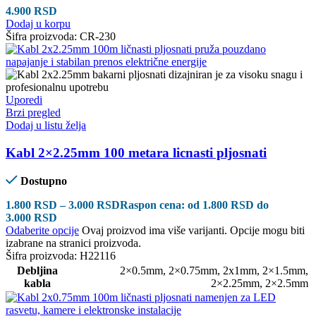
4.900
RSD
Dodaj u korpu
Šifra proizvoda:
CR-230
Uporedi
Brzi pregled
Dodaj u listu želja
Kabl 2×2.25mm 100 metara licnasti pljosnati
Dostupno
1.800
RSD
–
3.000
RSD
Raspon cena: od 1.800 RSD do
3.000 RSD
Odaberite opcije
Ovaj proizvod ima više varijanti. Opcije mogu biti
izabrane na stranici proizvoda.
Šifra proizvoda:
H22116
Debljina
2×0.5mm
,
2×0.75mm
,
2x1mm
,
2×1.5mm
,
kabla
2×2.25mm
,
2×2.5mm