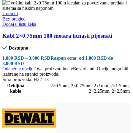
Uporedi
Brzi pregled
Dodaj u listu želja
Kabl 2×0.75mm 100 metara licnasti pljosnati
Dostupno
1.800
RSD
–
3.000
RSD
Raspon cena: od 1.800 RSD do
3.000 RSD
Odaberite opcije
Ovaj proizvod ima više varijanti. Opcije mogu biti
izabrane na stranici proizvoda.
Šifra proizvoda:
H22113
Debljina
2×0.5mm
,
2×0.75mm
,
2x1mm
,
2×1.5mm
,
kabla
2×2.25mm
,
2×2.5mm