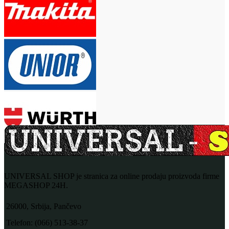
UNIVERSAL SHOP je stranica za online prodaju proizvoda firme
MEGASHOP 24H.
26000, Srbija, Pančevo
Telefon: (066) 513-38-37