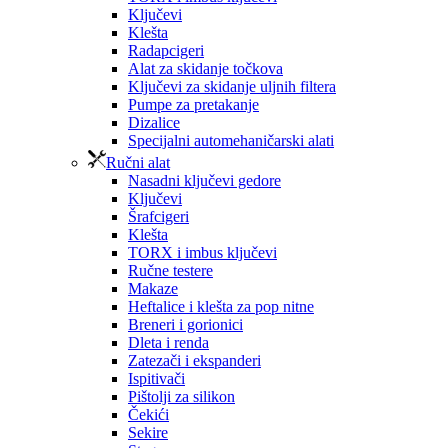
Ključevi
Klešta
Radapcigeri
Alat za skidanje točkova
Ključevi za skidanje uljnih filtera
Pumpe za pretakanje
Dizalice
Specijalni automehaničarski alati
Ručni alat
Nasadni ključevi gedore
Ključevi
Šrafcigeri
Klešta
TORX i imbus ključevi
Ručne testere
Makaze
Heftalice i klešta za pop nitne
Breneri i gorionici
Dleta i renda
Zatezači i ekspanderi
Ispitivači
Pištolji za silikon
Čekići
Sekire