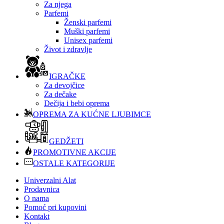
Za njega
Parfemi
Ženski parfemi
Muški parfemi
Unisex parfemi
Život i zdravlje
IGRAČKE
Za devojčice
Za dečake
Dečija i bebi oprema
OPREMA ZA KUĆNE LJUBIMCE
GEDŽETI
PROMOTIVNE AKCIJE
OSTALE KATEGORIJE
Univerzalni Alat
Prodavnica
O nama
Pomoć pri kupovini
Kontakt