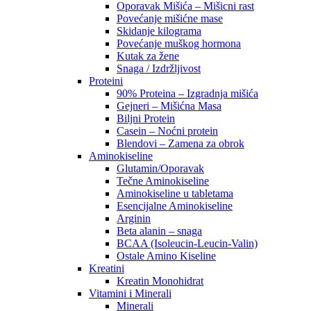
Oporavak Mišića – Mišicni rast
Povećanje mišićne mase
Skidanje kilograma
Povećanje muškog hormona
Kutak za žene
Snaga / Izdržljivost
Proteini
90% Proteina – Izgradnja mišića
Gejneri – Mišićna Masa
Biljni Protein
Casein – Noćni protein
Blendovi – Zamena za obrok
Aminokiseline
Glutamin/Oporavak
Tečne Aminokiseline
Aminokiseline u tabletama
Esencijalne Aminokiseline
Arginin
Beta alanin – snaga
BCAA (Isoleucin-Leucin-Valin)
Ostale Amino Kiseline
Kreatini
Kreatin Monohidrat
Vitamini i Minerali
Minerali