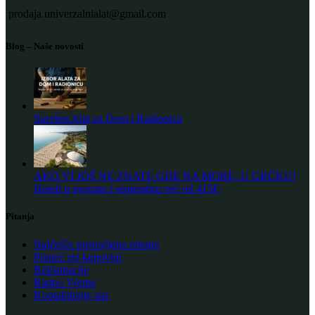
prodaja.univerzalnialat@gmail.com
Blog – Naše novosti
Savršen Alat za Dom i Radionicu
AKO VI JOŠ NE ZNATE GDE NA MORE, U GRČKU!
Hoteli u avgustu i septembru već od 415€
Pitanja
Najčešće postavljena pitanja
Pomoć pri kupovini
Reklamacije
Radno Vreme
Kontaktirajte nas