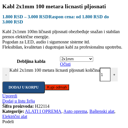
Kabl 2x1mm 100 metara licnasti pljosnati
1.800
RSD
–
3.000
RSD
Raspon cena: od 1.800 RSD do
3.000 RSD
Kabl 2x1mm 100m ličnasti pljosnati obezbeđuje snažan i stabilan
prenos električne energije.
Pogodan za LED, audio i sigurnosne sisteme itd.
Fleksibilan, kvalitetan i dugotrajan kabl za profesionalnu upotrebu.
Debljina kabla
Očisti
Kabl 2x1mm 100 metara licnasti pljosnati količina
-
+
DODAJ U KORPU
Kupi odmah
Uporedi
Dodaj u listu želja
Šifra proizvoda:
H22114
Kategorije:
ALATI I OPREMA
,
Auto oprema
,
Baštenski alat
,
Električni alat
Podeli