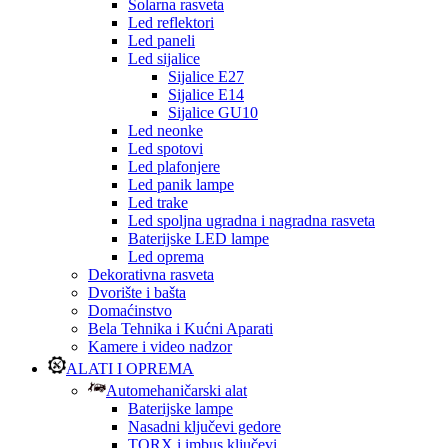
Solarna rasveta
Led reflektori
Led paneli
Led sijalice
Sijalice E27
Sijalice E14
Sijalice GU10
Led neonke
Led spotovi
Led plafonjere
Led panik lampe
Led trake
Led spoljna ugradna i nagradna rasveta
Baterijske LED lampe
Led oprema
Dekorativna rasveta
Dvorište i bašta
Domaćinstvo
Bela Tehnika i Kućni Aparati
Kamere i video nadzor
ALATI I OPREMA
Automehaničarski alat
Baterijske lampe
Nasadni ključevi gedore
TORX i imbus ključevi