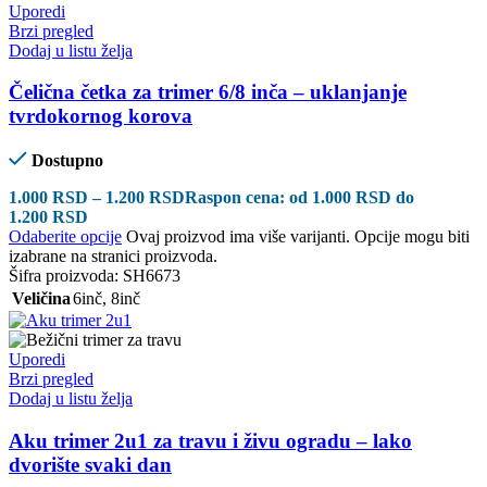
Uporedi
Brzi pregled
Dodaj u listu želja
Čelična četka za trimer 6/8 inča – uklanjanje
tvrdokornog korova
Dostupno
1.000
RSD
–
1.200
RSD
Raspon cena: od 1.000 RSD do
1.200 RSD
Odaberite opcije
Ovaj proizvod ima više varijanti. Opcije mogu biti
izabrane na stranici proizvoda.
Šifra proizvoda:
SH6673
Veličina
6inč
,
8inč
Uporedi
Brzi pregled
Dodaj u listu želja
Aku trimer 2u1 za travu i živu ogradu – lako
dvorište svaki dan