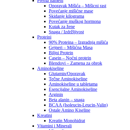
Prema nameni
Oporavak Mišića – Mišicni rast
Povećanje mišićne mase
Skidanje kilograma
Povećanje muškog hormona
Kutak za žene
Snaga / Izdržljivost
Proteini
90% Proteina – Izgradnja mišića
Gejneri – Mišićna Masa
Biljni Protein
Casein – Noćni protein
Blendovi – Zamena za obrok
Aminokiseline
Glutamin/Oporavak
Tečne Aminokiseline
Aminokiseline u tabletama
Esencijalne Aminokiseline
Arginin
Beta alanin – snaga
BCAA (Isoleucin-Leucin-Valin)
Ostale Amino Kiseline
Kreatini
Kreatin Monohidrat
Vitamini i Minerali