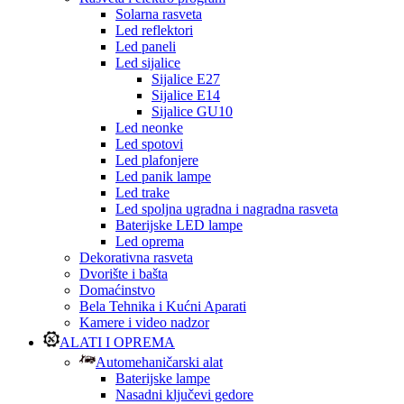
Solarna rasveta
Led reflektori
Led paneli
Led sijalice
Sijalice E27
Sijalice E14
Sijalice GU10
Led neonke
Led spotovi
Led plafonjere
Led panik lampe
Led trake
Led spoljna ugradna i nagradna rasveta
Baterijske LED lampe
Led oprema
Dekorativna rasveta
Dvorište i bašta
Domaćinstvo
Bela Tehnika i Kućni Aparati
Kamere i video nadzor
ALATI I OPREMA
Automehaničarski alat
Baterijske lampe
Nasadni ključevi gedore