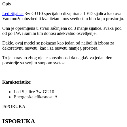
Opis
Led Sijalica
3w GU10 specijalno dizajnirana LED sijalica kao ova
Vam može obezbediti kvalitetan unos svetlosti u bilo koju prostoriju.
Ona je opremljena u stvari sačinjena od 3 manje sijalice, svaka pod
od po 1W, i samim tim donosi adekvatno osvetljenje.
Dakle, ovaj model se pokazao kao jedan od najboljih izbora za
dekorativnu rasvetu, kao i za rasvetu manjeg prostora.
To je naravno zbog njene sposobnosti da naglašava jedan deo
porstorije sa svojim snopom svetosti.
Karakteristike:
Led Sijalice 3w GU10
Energetska efikasnost: A+
ISPORUKA
ISPORUKA