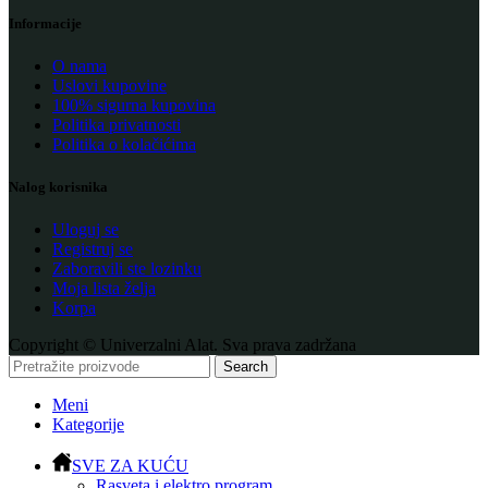
Informacije
O nama
Uslovi kupovine
100% sigurna kupovina
Politika privatnosti
Politika o kolačićima
Nalog korisnika
Uloguj se
Registruj se
Zaboravili ste lozinku
Moja lista želja
Korpa
Copyright © Univerzalni Alat. Sva prava zadržana
Search
Meni
Kategorije
SVE ZA KUĆU
Rasveta i elektro program