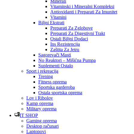
Minerali
Vitaminski i Mineralni Kompleksi
Antioxidanti i Preparati Za Imunitet
Vitamini
Biljni Ekstrati
Preparati Za Zglobove
Preparati Za Digestivni Trakt
Ostali Biljni Dodaci
Ins Rezistencija
Zaštita Za Jetru
Sagorevači Masti
No Reaktori – Mišićna Pumpa
Suplementi Ostalo
Sport i rekreacija
Trening
Fitness oprema
Sportska garderoba
Ostala sportska oprema
Lov i Ribolov
Kamp oprema
Military oprema
IT SHOP
Gaming oprema
Desktop računari
Laptopovi