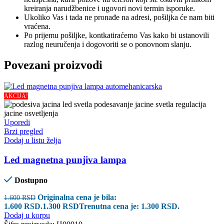
kreiranja narudžbenice i ugovori novi termin isporuke.
Ukoliko Vas i tada ne pronađe na adresi, pošiljka će nam biti
vraćena.
Po prijemu pošiljke, kontkatiraćemo Vas kako bi ustanovili
razlog neuručenja i dogovoriti se o ponovnom slanju.
Povezani proizvodi
AKCIJA!
Uporedi
Brzi pregled
Dodaj u listu želja
Led magnetna punjiva lampa
Dostupno
Originalna cena je bila:
1.600
RSD
1.600 RSD.
1.300
RSD
Trenutna cena je: 1.300 RSD.
Dodaj u korpu