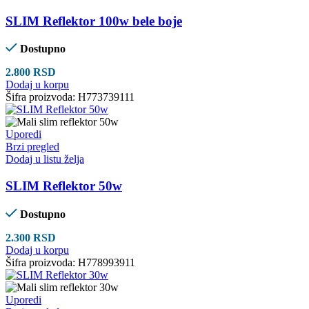
SLIM Reflektor 100w bele boje
Dostupno
2.800
RSD
Dodaj u korpu
Šifra proizvoda:
H773739111
Uporedi
Brzi pregled
Dodaj u listu želja
SLIM Reflektor 50w
Dostupno
2.300
RSD
Dodaj u korpu
Šifra proizvoda:
H778993911
Uporedi