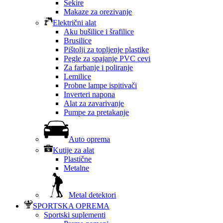
Sekire
Makaze za orezivanje
Električni alat
Aku bušilice i šrafilice
Brusilice
Pištolji za topljenje plastike
Pegle za spajanje PVC cevi
Za farbanje i poliranje
Lemilice
Probne lampe ispitivači
Inverteri napona
Alat za zavarivanje
Pumpe za pretakanje
Auto oprema
Kutije za alat
Plastične
Metalne
Metal detektori
SPORTSKA OPREMA
Sportski suplementi