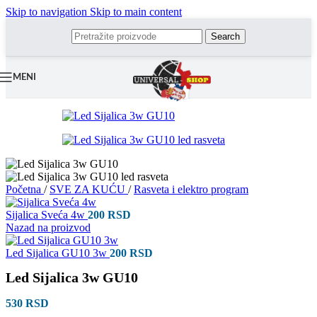
Skip to navigation
Skip to main content
Search
MENI
Početna
/
SVE ZA KUĆU
/
Rasveta i elektro program
Sijalica Sveća 4w
200
RSD
Nazad na proizvod
Led Sijalica GU10 3w
200
RSD
Led Sijalica 3w GU10
530
RSD