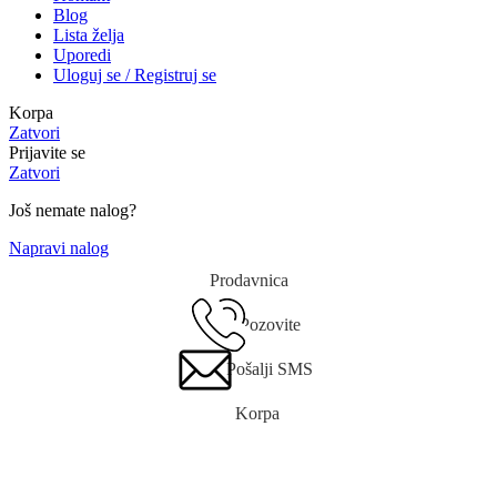
Blog
Lista želja
Uporedi
Uloguj se / Registruj se
Korpa
Zatvori
Prijavite se
Zatvori
Još nemate nalog?
Napravi nalog
Prodavnica
Pozovite
Pošalji SMS
Korpa