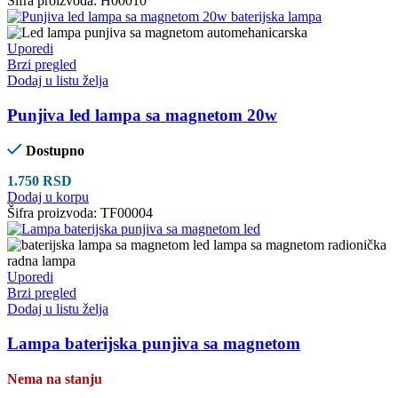
Šifra proizvoda:
H00010
Uporedi
Brzi pregled
Dodaj u listu želja
Punjiva led lampa sa magnetom 20w
Dostupno
1.750
RSD
Dodaj u korpu
Šifra proizvoda:
TF00004
Uporedi
Brzi pregled
Dodaj u listu želja
Lampa baterijska punjiva sa magnetom
Nema na stanju