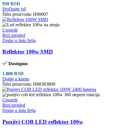
950
RSD
Pročitajte još
Šifra proizvoda:
H00007
Uporedi
Brzi pregled
Dodaj u listu želja
Reflektor 100w SMD
Dostupno
1.800
RSD
Dodaj u korpu
Šifra proizvoda:
H88383809
Uporedi
Brzi pregled
Dodaj u listu želja
Punjivi COB LED reflektor 100w