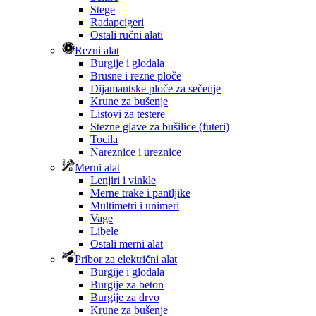
Stege
Radapcigeri
Ostali ručni alati
Rezni alat
Burgije i glodala
Brusne i rezne ploče
Dijamantske ploče za sečenje
Krune za bušenje
Listovi za testere
Stezne glave za bušilice (futeri)
Tocila
Nareznice i ureznice
Merni alat
Lenjiri i vinkle
Merne trake i pantljike
Multimetri i unimeri
Vage
Libele
Ostali merni alat
Pribor za električni alat
Burgije i glodala
Burgije za beton
Burgije za drvo
Krune za bušenje