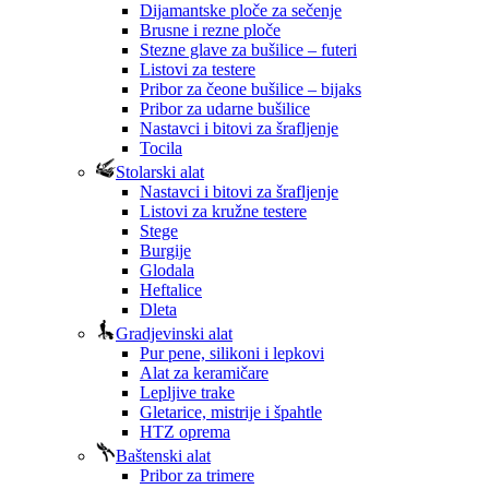
Dijamantske ploče za sečenje
Brusne i rezne ploče
Stezne glave za bušilice – futeri
Listovi za testere
Pribor za čeone bušilice – bijaks
Pribor za udarne bušilice
Nastavci i bitovi za šrafljenje
Tocila
Stolarski alat
Nastavci i bitovi za šrafljenje
Listovi za kružne testere
Stege
Burgije
Glodala
Heftalice
Dleta
Gradjevinski alat
Pur pene, silikoni i lepkovi
Alat za keramičare
Lepljive trake
Gletarice, mistrije i špahtle
HTZ oprema
Baštenski alat
Pribor za trimere