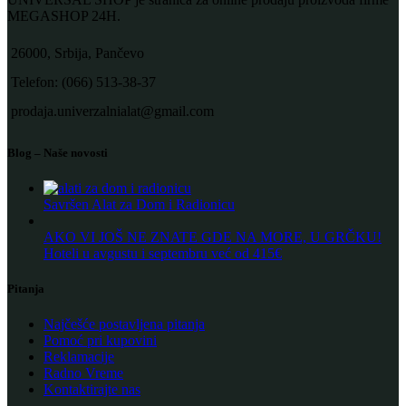
MEGASHOP 24H.
26000, Srbija, Pančevo
Telefon: (066) 513-38-37
prodaja.univerzalnialat@gmail.com
Blog – Naše novosti
Savršen Alat za Dom i Radionicu
AKO VI JOŠ NE ZNATE GDE NA MORE, U GRČKU!
Hoteli u avgustu i septembru već od 415€
Pitanja
Najčešće postavljena pitanja
Pomoć pri kupovini
Reklamacije
Radno Vreme
Kontaktirajte nas