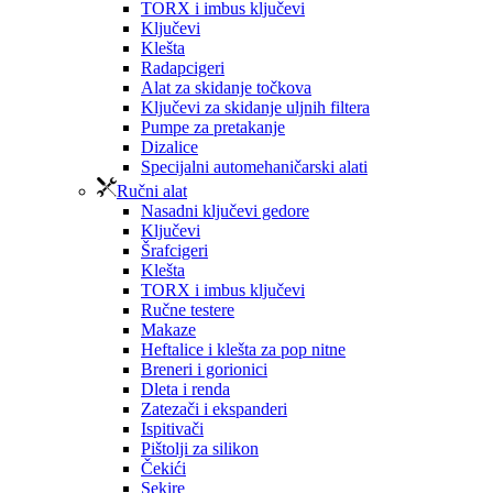
TORX i imbus ključevi
Ključevi
Klešta
Radapcigeri
Alat za skidanje točkova
Ključevi za skidanje uljnih filtera
Pumpe za pretakanje
Dizalice
Specijalni automehaničarski alati
Ručni alat
Nasadni ključevi gedore
Ključevi
Šrafcigeri
Klešta
TORX i imbus ključevi
Ručne testere
Makaze
Heftalice i klešta za pop nitne
Breneri i gorionici
Dleta i renda
Zatezači i ekspanderi
Ispitivači
Pištolji za silikon
Čekići
Sekire