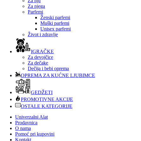
Za nju
Za njega
Parfemi
Ženski parfemi
Muški parfemi
Unisex parfemi
Život i zdravlje
IGRAČKE
Za devojčice
Za dečake
Dečija i bebi oprema
OPREMA ZA KUĆNE LJUBIMCE
GEDŽETI
PROMOTIVNE AKCIJE
OSTALE KATEGORIJE
Univerzalni Alat
Prodavnica
O nama
Pomoć pri kupovini
Kontakt