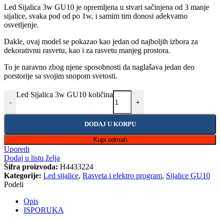
Led Sijalica 3w GU10 je opremljena u stvari sačinjena od 3 manje
sijalice, svaka pod od po 1w, i samim tim donosi adekvatno
osvetljenje.
Dakle, ovaj model se pokazao kao jedan od najboljih izbora za
dekorativnu rasvetu, kao i za rasvetu manjeg prostora.
To je naravno zbog njene sposobnosti da naglašava jedan deo
porstorije sa svojim snopom svetosti.
Led Sijalica 3w GU10 količina
-
+
DODAJ U KORPU
Kupi odmah
Uporedi
Dodaj u listu želja
Šifra proizvoda:
H4433224
Kategorije:
Led sijalice
,
Rasveta i elektro program
,
Sijalice GU10
Podeli
Opis
ISPORUKA