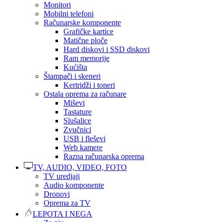
Monitori
Mobilni telefoni
Računarske komponente
Grafičke kartice
Matične ploče
Hard diskovi i SSD diskovi
Ram memorije
Kućišta
Štampači i skeneri
Kertridži i toneri
Ostala oprema za računare
Miševi
Tastature
Slušalice
Zvučnici
USB i fleševi
Web kamere
Razna računarska oprema
TV, AUDIO, VIDEO, FOTO
TV uredjaji
Audio komponente
Dronovi
Oprema za TV
LEPOTA I NEGA