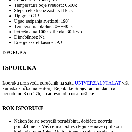
Temperatura boje svetlosti: 6500k
Stepen električne zaštite: II klasa
Tip grla: G13
Ugao rasipanja svetlosti: 190º
Temperatura okoline: 0~ +40 °C
Potrošnja na 1000 sati rada: 30 Kwh
Dimabilnost: Ne
Energetska efikasnost: A+
ISPORUKA
ISPORUKA
Isporuku proizvoda poručenih na sajtu
UNIVERZALNI ALAT
vrši
kurirska služba, na teritoriji Republike Srbije, radnim danima u
periodu od 8 do 17h, na adresu primaoca pošiljke.
ROK ISPORUKE
Nakon što ste potvrdili porudžbinu, dobićete potvrdu
porudžbine na Vašu e-mail adresu koju ste naveli prilikom
kreiranja porudžbine. Od tog trenutka rok isporuke je