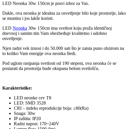
LED Neonka 30w 150cm je pravi izbor za Vas.
Dakle, ova neonka je idealna za osvetljenje bilo koje prostorije, lako
se montira i jos lakše koristi.
LED
Neonka
30w 150cm ima svetlost koju pruža identičnoj
dnevnoj i samim tim Vam obezbeđuje kvalitetno i udobno
osvetljenje.
Njen radni vek iznosi i do 50.000 sati što je zaista puno obzirom na
to koliko Vam energije ova neonka štedi.
Pod uglom rasipanja svetlosti od 190 stepeni, ova neonka će se
postarati da prostorija bude okupana belom svetlošću.
Karakteristike:
LED neonke cev T8
LED: SMD 3528
CRI – indeks reprodukcije boja: ≥80(Ra)
Snaga: 30w
IP zaštita: IP20
Radni napon: 170~240V
Lumen flux: 1500 (lm)