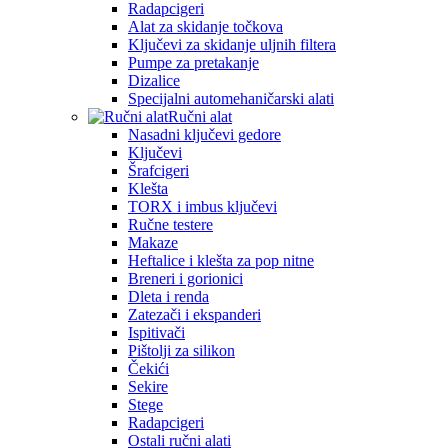
Radapcigeri
Alat za skidanje točkova
Ključevi za skidanje uljnih filtera
Pumpe za pretakanje
Dizalice
Specijalni automehaničarski alati
Ručni alat
Nasadni ključevi gedore
Ključevi
Šrafcigeri
Klešta
TORX i imbus ključevi
Ručne testere
Makaze
Heftalice i klešta za pop nitne
Breneri i gorionici
Dleta i renda
Zatezači i ekspanderi
Ispitivači
Pištolji za silikon
Čekići
Sekire
Stege
Radapcigeri
Ostali ručni alati