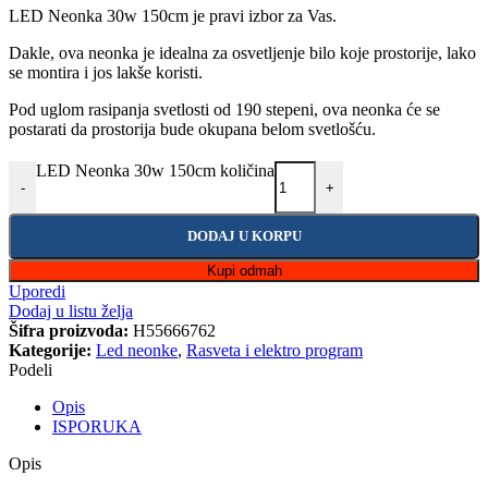
LED Neonka 30w 150cm je pravi izbor za Vas.
Dakle, ova neonka je idealna za osvetljenje bilo koje prostorije, lako
se montira i jos lakše koristi.
Pod uglom rasipanja svetlosti od 190 stepeni, ova neonka će se
postarati da prostorija bude okupana belom svetlošću.
LED Neonka 30w 150cm količina
-
+
DODAJ U KORPU
Kupi odmah
Uporedi
Dodaj u listu želja
Šifra proizvoda:
H55666762
Kategorije:
Led neonke
,
Rasveta i elektro program
Podeli
Opis
ISPORUKA
Opis