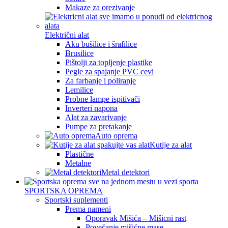
Makaze za orezivanje
Električni alat
Aku bušilice i šrafilice
Brusilice
Pištolji za topljenje plastike
Pegle za spajanje PVC cevi
Za farbanje i poliranje
Lemilice
Probne lampe ispitivači
Inverteri napona
Alat za zavarivanje
Pumpe za pretakanje
Auto oprema
Kutije za alat
Plastične
Metalne
Metal detektori
SPORTSKA OPREMA
Sportski suplementi
Prema nameni
Oporavak Mišića – Mišicni rast
Povećanje mišićne mase