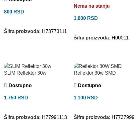
Nema na stanju
800
RSD
1.000
RSD
DODAJ U KORPU
PROČITAJTE JOŠ
Šifra proizvoda:
H73773111
Šifra proizvoda:
H00011
SLIM Reflektor 30w
Reflektor 30w SMD
Dostupno
Dostupno
1.750
RSD
1.100
RSD
DODAJ U KORPU
DODAJ U KORPU
Šifra proizvoda:
H77991113
Šifra proizvoda:
H7737999