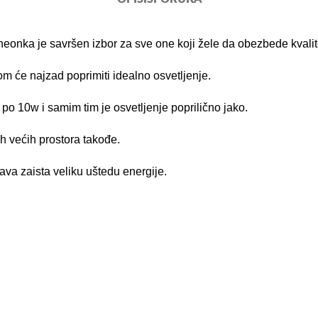
nka je savršen izbor za sve one koji žele da obezbede kvalit
m će najzad poprimiti idealno osvetljenje.
o 10w i samim tim je osvetljenje poprilično jako.
ih većih prostora takođe.
va zaista veliku uštedu energije.