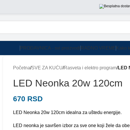
PRODAVNICA - svi proizvodi
RADNO VREME
Kako k
Početna
/
SVE ZA KUĆU
/
Rasveta i elektro program
/
LED 
LED Neonka 20w 120cm
670
RSD
LED Neonka 20w 120cm idealna za uštedu energije.
LED neonka je savršen izbor za sve one koji žele da obe