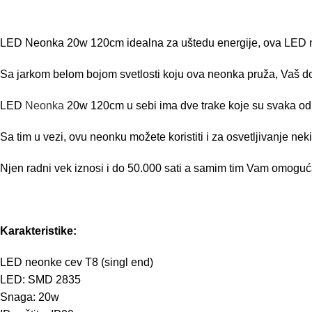
LED Neonka 20w 120cm idealna za uštedu energije, ova LED neo
Sa jarkom belom bojom svetlosti koju ova neonka pruža, Vaš do
LED
Neonka
20w 120cm u sebi ima dve trake koje su svaka od p
Sa tim u vezi, ovu neonku možete koristiti i za osvetljivanje nek
Njen radni vek iznosi i do 50.000 sati a samim tim Vam omoguća
Karakteristike:
LED neonke cev T8 (singl end)
LED: SMD 2835
Snaga: 20w