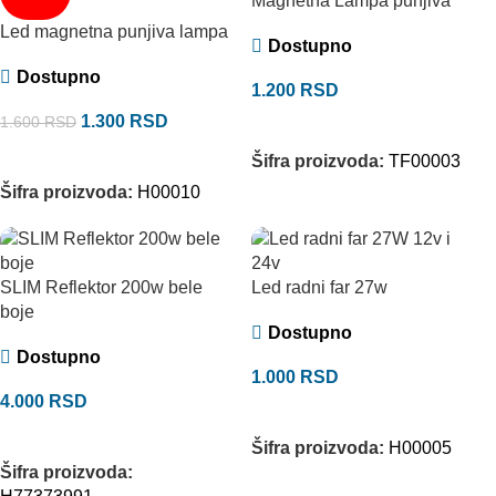
Magnetna Lampa punjiva
Led magnetna punjiva lampa
Dostupno
Dostupno
1.200
RSD
1.300
RSD
1.600
RSD
DODAJ U KORPU
DODAJ U KORPU
Šifra proizvoda:
TF00003
Šifra proizvoda:
H00010
SLIM Reflektor 200w bele
Led radni far 27w
boje
Dostupno
Dostupno
1.000
RSD
4.000
RSD
DODAJ U KORPU
DODAJ U KORPU
Šifra proizvoda:
H00005
Šifra proizvoda: