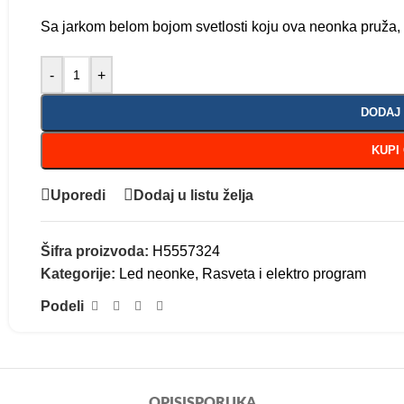
Sa jarkom belom bojom svetlosti koju ova neonka pruža, 
-
+
DODAJ
KUPI
Uporedi
Dodaj u listu želja
Šifra proizvoda:
H5557324
Kategorije:
Led neonke
,
Rasveta i elektro program
Podeli
OPIS
ISPORUKA