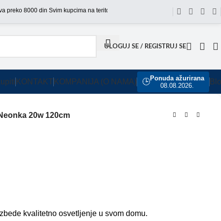
Svim kupcima na teritoriji Srbije omogućili smo besplatnu dostavu 
ULOGUJ SE / REGISTRUJ SE
Ponuda ažurirana
upiti
KONTAKT
KOMPANIJA (O NAMA)
🕒
Bl
08.08.2026.
Neonka 20w 120cm
zbede kvalitetno osvetljenje u svom domu.