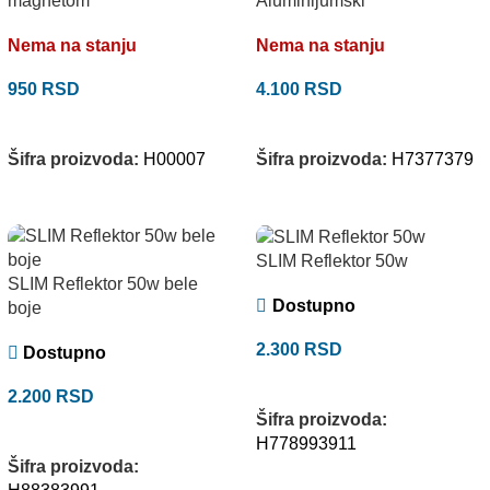
magnetom
Aluminijumski
Nema na stanju
Nema na stanju
950
RSD
4.100
RSD
PROČITAJTE JOŠ
PROČITAJTE JOŠ
Šifra proizvoda:
H00007
Šifra proizvoda:
H7377379
SLIM Reflektor 50w
SLIM Reflektor 50w bele
Dostupno
boje
2.300
RSD
Dostupno
DODAJ U KORPU
2.200
RSD
Šifra proizvoda:
DODAJ U KORPU
H778993911
Šifra proizvoda: