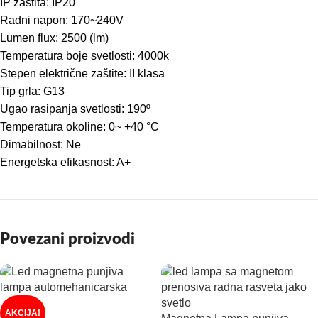
IP zaštita: IP20
Radni napon: 170~240V
Lumen flux: 2500 (lm)
Temperatura boje svetlosti: 4000k
Stepen električne zaštite: II klasa
Tip grla: G13
Ugao rasipanja svetlosti: 190º
Temperatura okoline: 0~ +40 °C
Dimabilnost: Ne
Energetska efikasnost: A+
Povezani proizvodi
AKCIJA!