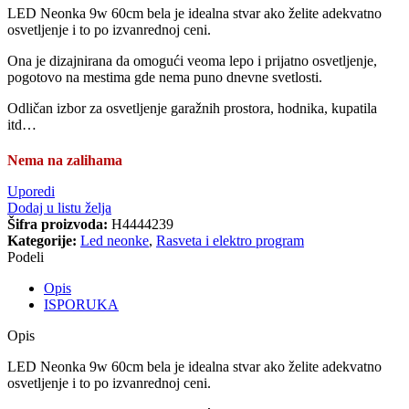
LED Neonka 9w 60cm bela je idealna stvar ako želite adekvatno
osvetljenje i to po izvanrednoj ceni.
Ona je dizajnirana da omogući veoma lepo i prijatno osvetljenje,
pogotovo na mestima gde nema puno dnevne svetlosti.
Odličan izbor za osvetljenje garažnih prostora, hodnika, kupatila
itd…
Nema na zalihama
Uporedi
Dodaj u listu želja
Šifra proizvoda:
H4444239
Kategorije:
Led neonke
,
Rasveta i elektro program
Podeli
Opis
ISPORUKA
Opis
LED Neonka 9w 60cm bela je idealna stvar ako želite adekvatno
osvetljenje i to po izvanrednoj ceni.