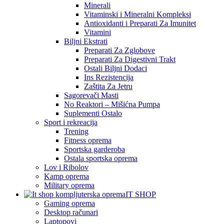
Minerali
Vitaminski i Mineralni Kompleksi
Antioxidanti i Preparati Za Imunitet
Vitamini
Biljni Ekstrati
Preparati Za Zglobove
Preparati Za Digestivni Trakt
Ostali Biljni Dodaci
Ins Rezistencija
Zaštita Za Jetru
Sagorevači Masti
No Reaktori – Mišićna Pumpa
Suplementi Ostalo
Sport i rekreacija
Trening
Fitness oprema
Sportska garderoba
Ostala sportska oprema
Lov i Ribolov
Kamp oprema
Military oprema
IT SHOP
Gaming oprema
Desktop računari
Laptopovi