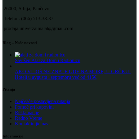
26000, Srbija, Pančevo
Telefon: (066) 513-38-37
prodaja.univerzalnialat@gmail.com
Blog – Naše novosti
Savršen Alat za Dom i Radionicu
AKO VI JOŠ NE ZNATE GDE NA MORE, U GRČKU!
Hoteli u avgustu i septembru već od 415€
Pitanja
Najčešće postavljena pitanja
Pomoć pri kupovini
Reklamacije
Radno Vreme
Kontaktirajte nas
Informacije