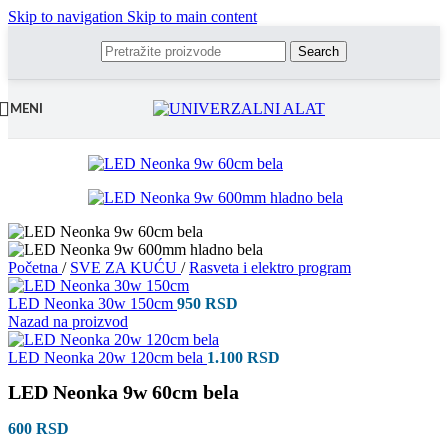
Skip to navigation
Skip to main content
Search
MENI
Početna
/
SVE ZA KUĆU
/
Rasveta i elektro program
LED Neonka 30w 150cm
950
RSD
Nazad na proizvod
LED Neonka 20w 120cm bela
1.100
RSD
LED Neonka 9w 60cm bela
600
RSD