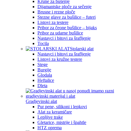
Krune za bušenje
Dijamantske ploče za sečenje
Brusne i rezne ploče
Stezne glave za bušilice – futeri
Listovi za testere
Pribor za čeone bušilice – bijaks
Pribor za udarne bušilice
Nastavci i bitovi za šrafljenje
Tocila
Stolarski alat
Nastavci i bitovi za šrafljenje
Listovi za kružne testere
Stege
Burgije
Glodala
Heftalice
Dleta
Gradjevinski alat
Pur pene, silikoni i lepkovi
Alat za keramičare
Lepljive trake
Gletarice, mistrije i špahtle
HTZ oprema