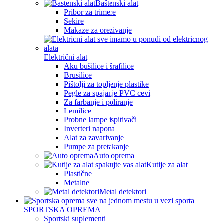
Baštenski alat
Pribor za trimere
Sekire
Makaze za orezivanje
Električni alat
Aku bušilice i šrafilice
Brusilice
Pištolji za topljenje plastike
Pegle za spajanje PVC cevi
Za farbanje i poliranje
Lemilice
Probne lampe ispitivači
Inverteri napona
Alat za zavarivanje
Pumpe za pretakanje
Auto oprema
Kutije za alat
Plastične
Metalne
Metal detektori
SPORTSKA OPREMA
Sportski suplementi