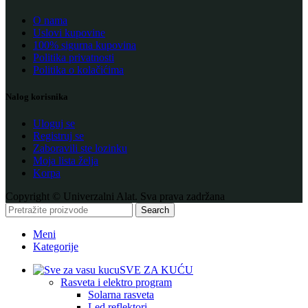
O nama
Uslovi kupovine
100% sigurna kupovina
Politika privatnosti
Politika o kolačićima
Nalog korisnika
Uloguj se
Registruj se
Zaboravili ste lozinku
Moja lista želja
Korpa
Copyright © Univerzalni Alat. Sva prava zadržana
Search
Meni
Kategorije
SVE ZA KUĆU
Rasveta i elektro program
Solarna rasveta
Led reflektori