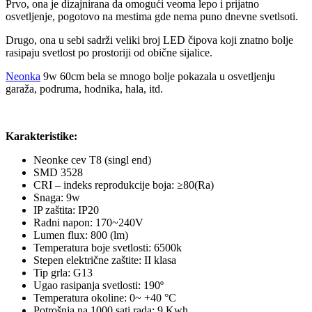
Prvo, ona je dizajnirana da omogući veoma lepo i prijatno
osvetljenje, pogotovo na mestima gde nema puno dnevne svetlsoti.
Drugo, ona u sebi sadrži veliki broj LED čipova koji znatno bolje
rasipaju svetlost po prostoriji od obične sijalice.
Neonka
9w 60cm bela se mnogo bolje pokazala u osvetljenju
garaža, podruma, hodnika, hala, itd.
Karakteristike:
Neonke cev T8 (singl end)
SMD 3528
CRI – indeks reprodukcije boja: ≥80(Ra)
Snaga: 9w
IP zaštita: IP20
Radni napon: 170~240V
Lumen flux: 800 (lm)
Temperatura boje svetlosti: 6500k
Stepen električne zaštite: II klasa
Tip grla: G13
Ugao rasipanja svetlosti: 190º
Temperatura okoline: 0~ +40 °C
Potrošnja na 1000 sati rada: 9 Kwh