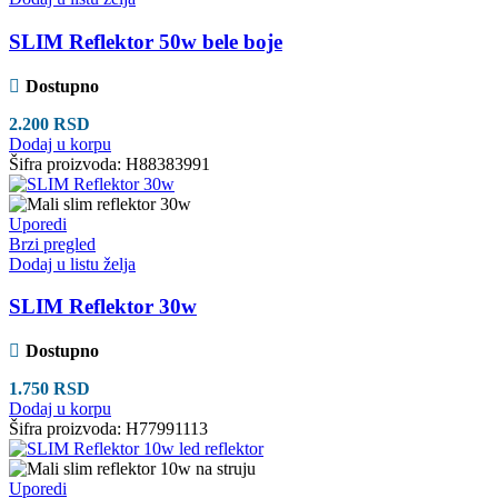
SLIM Reflektor 50w bele boje
Dostupno
2.200
RSD
Dodaj u korpu
Šifra proizvoda:
H88383991
Uporedi
Brzi pregled
Dodaj u listu želja
SLIM Reflektor 30w
Dostupno
1.750
RSD
Dodaj u korpu
Šifra proizvoda:
H77991113
Uporedi