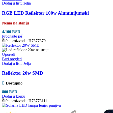
Dodaj u listu želja
RGB LED Reflektor 100w Aluminijumski
Nema na stanju
4.100
RSD
Pročitajte još
Šifra proizvoda:
H7377379
Uporedi
Brzi pregled
Dodaj u listu želja
Reflektor 20w SMD
Dostupno
800
RSD
Dodaj u korpu
Šifra proizvoda:
H73773111