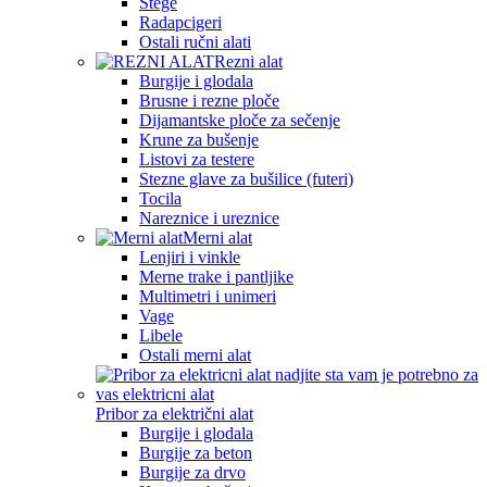
Stege
Radapcigeri
Ostali ručni alati
Rezni alat
Burgije i glodala
Brusne i rezne ploče
Dijamantske ploče za sečenje
Krune za bušenje
Listovi za testere
Stezne glave za bušilice (futeri)
Tocila
Nareznice i ureznice
Merni alat
Lenjiri i vinkle
Merne trake i pantljike
Multimetri i unimeri
Vage
Libele
Ostali merni alat
Pribor za električni alat
Burgije i glodala
Burgije za beton
Burgije za drvo