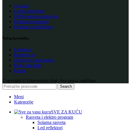
O nama
Uslovi kupovine
100% sigurna kupovina
Politika privatnosti
Politika o kolačićima
Nalog korisnika
Uloguj se
Registruj se
Zaboravili ste lozinku
Moja lista želja
Korpa
Copyright © Univerzalni Alat. Sva prava zadržana
Search
Meni
Kategorije
SVE ZA KUĆU
Rasveta i elektro program
Solarna rasveta
Led reflektori