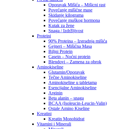
Oporavak Mišića – Mišicni rast
Povećanje mišićne mase
Skidanje kilograma
Povećanje muškog hormona
Kutak za žene
Snaga / Izdržljivost
Proteini
90% Proteina – Izgradnja mišića
Gejneri – Mišićna Masa
Biljni Protein
Casein – Noćni protein
Blendovi – Zamena za obrok
Aminokiseline
Glutamin/Oporavak
Tečne Aminokiseline
Aminokiseline u tabletama
Esencijalne Aminokiseline
Arginin
Beta alanin – snaga
BCAA (Isoleucin-Leucin-Valin)
Ostale Amino Kiseline
Kreatini
Kreatin Monohidrat
Vitamini i Minerali