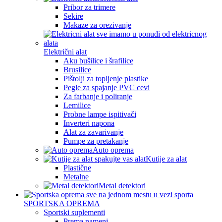
Pribor za trimere
Sekire
Makaze za orezivanje
Električni alat
Aku bušilice i šrafilice
Brusilice
Pištolji za topljenje plastike
Pegle za spajanje PVC cevi
Za farbanje i poliranje
Lemilice
Probne lampe ispitivači
Inverteri napona
Alat za zavarivanje
Pumpe za pretakanje
Auto oprema
Kutije za alat
Plastične
Metalne
Metal detektori
SPORTSKA OPREMA
Sportski suplementi
Prema nameni