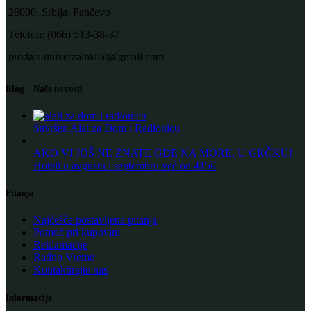
26000, Srbija, Pančevo
Telefon: (066) 513-38-37
prodaja.univerzalnialat@gmail.com
Blog – Naše novosti
Savršen Alat za Dom i Radionicu
AKO VI JOŠ NE ZNATE GDE NA MORE, U GRČKU!
Hoteli u avgustu i septembru već od 415€
Pitanja
Najčešće postavljena pitanja
Pomoć pri kupovini
Reklamacije
Radno Vreme
Kontaktirajte nas
Informacije