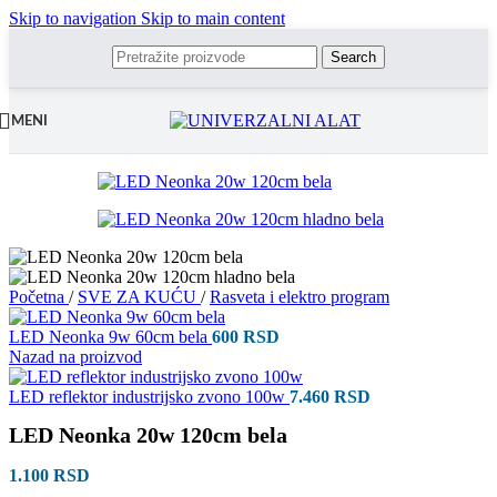
Skip to navigation
Skip to main content
Search
MENI
Početna
/
SVE ZA KUĆU
/
Rasveta i elektro program
LED Neonka 9w 60cm bela
600
RSD
Nazad na proizvod
LED reflektor industrijsko zvono 100w
7.460
RSD
LED Neonka 20w 120cm bela
1.100
RSD