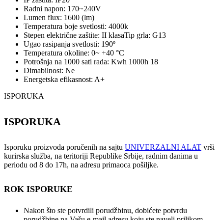
Radni napon: 170~240V
Lumen flux: 1600 (lm)
Temperatura boje svetlosti: 4000k
Stepen električne zaštite: II klasaTip grla: G13
Ugao rasipanja svetlosti: 190º
Temperatura okoline: 0~ +40 °C
Potrošnja na 1000 sati rada: Kwh 1000h 18
Dimabilnost: Ne
Energetska efikasnost: A+
ISPORUKA
ISPORUKA
Isporuku proizvoda poručenih na sajtu
UNIVERZALNI ALAT
vrši
kurirska služba, na teritoriji Republike Srbije, radnim danima u
periodu od 8 do 17h, na adresu primaoca pošiljke.
ROK ISPORUKE
Nakon što ste potvrdili porudžbinu, dobićete potvrdu
porudžbine na Vašu e-mail adresu koju ste naveli prilikom