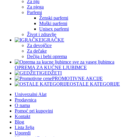
Za nju
Za njega
Parfemi
Ženski parfemi
Muški parfemi
Unisex parfemi
Život i zdravlje
IGRAČKE
Za devojčice
Za dečake
Dečija i bebi oprema
OPREMA ZA KUĆNE LJUBIMCE
GEDŽETI
PROMOTIVNE AKCIJE
OSTALE KATEGORIJE
Univerzalni Alat
Prodavnica
O nama
Pomoć pri kupovini
Kontakt
Blog
Lista želja
Uporedi