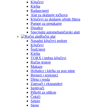
Ključevi
Klešta
Radapcigeri
Alat za skidanje točkova
Ključevi za skidanje uljnih filtera
Pumpe za pretakanje
Dizalice
Specijalni automehaničarski alati
Ručni alat
Nasadni ključevi gedore
Ključevi
Šrafcigeri
Klešta
TORX i imbus ključevi
Ručne testere
Makaze
Heftalice i klešta za pop nitne
Breneri i gorionici
Dleta i renda
Zatezači i ekspanderi
Ispitivači
Pištolji za silikon
Čekići
Sekire
Stege