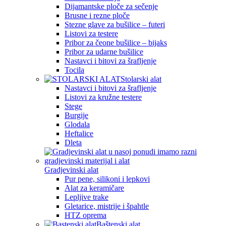
Dijamantske ploče za sečenje
Brusne i rezne ploče
Stezne glave za bušilice – futeri
Listovi za testere
Pribor za čeone bušilice – bijaks
Pribor za udarne bušilice
Nastavci i bitovi za šrafljenje
Tocila
Stolarski alat
Nastavci i bitovi za šrafljenje
Listovi za kružne testere
Stege
Burgije
Glodala
Heftalice
Dleta
Gradjevinski alat
Pur pene, silikoni i lepkovi
Alat za keramičare
Lepljive trake
Gletarice, mistrije i špahtle
HTZ oprema
Baštenski alat