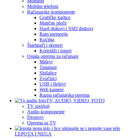
Monitori
Mobilni telefoni
Računarske komponente
Grafičke kartice
Matične ploče
Hard diskovi i SSD diskovi
Ram memorije
Kućišta
Štampači i skeneri
Kertridži i toneri
Ostala oprema za računare
Miševi
Tastature
Slušalice
Zvučnici
USB i fleševi
Web kamere
Razna računarska oprema
TV, AUDIO, VIDEO, FOTO
TV uredjaji
Audio komponente
Dronovi
Oprema za TV
LEPOTA I NEGA