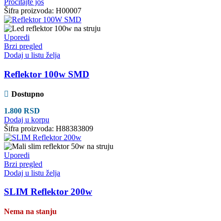
Pročitajte još
Šifra proizvoda:
H00007
Uporedi
Brzi pregled
Dodaj u listu želja
Reflektor 100w SMD
Dostupno
1.800
RSD
Dodaj u korpu
Šifra proizvoda:
H88383809
Uporedi
Brzi pregled
Dodaj u listu želja
SLIM Reflektor 200w
Nema na stanju