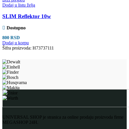
Dodaj u listu želja
SLIM Reflektor 10w
Dostupno
800
RSD
Dodaj u korpu
Šifra proizvoda:
H73737111
UNIVERSAL SHOP je stranica za online prodaju proizvoda firme
MEGASHOP 24H.