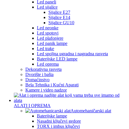
Led paneli
Led sijalice
Sijalice E27
Sijalice E14
Sijalice GU10
Led neonke
Led spotovi
Led plafonjere
Led panik lampe
Led trake
Led spoljna ugradna i nagradna rasveta
Baterijske LED lampe
Led oprema
Dekorativna rasveta
Dvorište i bašta
Domaćinstvo
Bela Tehnika i Kućni Aparati
Kamere i video nadzor
ALATI I OPREMA
Automehaničarski alat
Baterijske lampe
Nasadni ključevi gedore
TORX i imbus ključevi