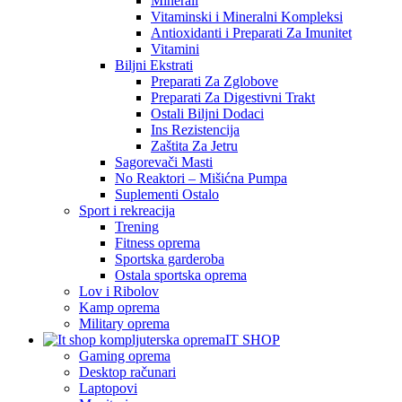
Minerali
Vitaminski i Mineralni Kompleksi
Antioxidanti i Preparati Za Imunitet
Vitamini
Biljni Ekstrati
Preparati Za Zglobove
Preparati Za Digestivni Trakt
Ostali Biljni Dodaci
Ins Rezistencija
Zaštita Za Jetru
Sagorevači Masti
No Reaktori – Mišićna Pumpa
Suplementi Ostalo
Sport i rekreacija
Trening
Fitness oprema
Sportska garderoba
Ostala sportska oprema
Lov i Ribolov
Kamp oprema
Military oprema
IT SHOP
Gaming oprema
Desktop računari
Laptopovi