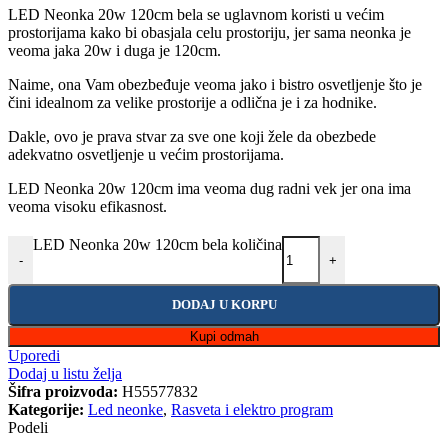
LED Neonka 20w 120cm bela se uglavnom koristi u većim
prostorijama kako bi obasjala celu prostoriju, jer sama neonka je
veoma jaka 20w i duga je 120cm.
Naime, ona Vam obezbeđuje veoma jako i bistro osvetljenje što je
čini idealnom za velike prostorije a odlična je i za hodnike.
Dakle, ovo je prava stvar za sve one koji žele da obezbede
adekvatno osvetljenje u većim prostorijama.
LED Neonka 20w 120cm ima veoma dug radni vek jer ona ima
veoma visoku efikasnost.
LED Neonka 20w 120cm bela količina
-
+
DODAJ U KORPU
Kupi odmah
Uporedi
Dodaj u listu želja
Šifra proizvoda:
H55577832
Kategorije:
Led neonke
,
Rasveta i elektro program
Podeli