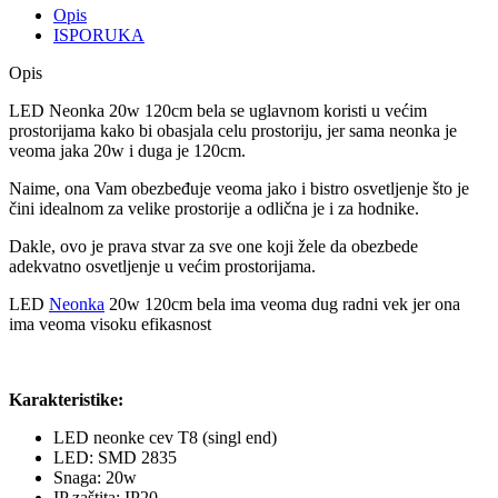
Opis
ISPORUKA
Opis
LED Neonka 20w 120cm bela se uglavnom koristi u većim
prostorijama kako bi obasjala celu prostoriju, jer sama neonka je
veoma jaka 20w i duga je 120cm.
Naime, ona Vam obezbeđuje veoma jako i bistro osvetljenje što je
čini idealnom za velike prostorije a odlična je i za hodnike.
Dakle, ovo je prava stvar za sve one koji žele da obezbede
adekvatno osvetljenje u većim prostorijama.
LED
Neonka
20w 120cm bela ima veoma dug radni vek jer ona
ima veoma visoku efikasnost
Karakteristike:
LED neonke cev T8 (singl end)
LED: SMD 2835
Snaga: 20w
IP zaštita: IP20