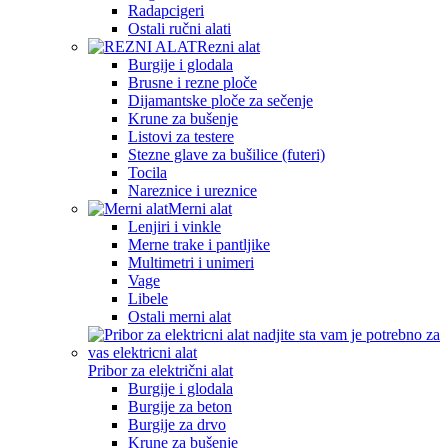
Radapcigeri
Ostali ručni alati
Rezni alat
Burgije i glodala
Brusne i rezne ploče
Dijamantske ploče za sečenje
Krune za bušenje
Listovi za testere
Stezne glave za bušilice (futeri)
Tocila
Nareznice i ureznice
Merni alat
Lenjiri i vinkle
Merne trake i pantljike
Multimetri i unimeri
Vage
Libele
Ostali merni alat
Pribor za električni alat
Burgije i glodala
Burgije za beton
Burgije za drvo
Krune za bušenje