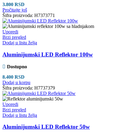
3.800
RSD
Pročitajte još
Šifra proizvoda:
H7373771
Uporedi
Brzi pregled
Dodaj u listu želja
Aluminijumski LED Reflektor 100w
Dostupno
8.400
RSD
Dodaj u korpu
Šifra proizvoda:
H7737379
Uporedi
Brzi pregled
Dodaj u listu želja
Aluminijumski LED Reflektor 50w