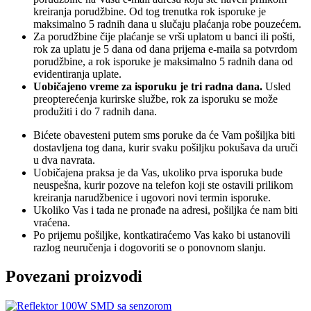
kreiranja porudžbine. Od tog trenutka rok isporuke je
maksimalno 5 radnih dana u slučaju plaćanja robe pouzećem.
Za porudžbine čije plaćanje se vrši uplatom u banci ili pošti,
rok za uplatu je 5 dana od dana prijema e-maila sa potvrdom
porudžbine, a rok isporuke je maksimalno 5 radnih dana od
evidentiranja uplate.
Uobičajeno vreme za isporuku je tri radna dana.
Usled
preopterećenja kurirske službe, rok za isporuku se može
produžiti i do 7 radnih dana.
Bićete obavesteni putem sms poruke da će Vam pošiljka biti
dostavljena tog dana, kurir svaku pošiljku pokušava da uruči
u dva navrata.
Uobičajena praksa je da Vas, ukoliko prva isporuka bude
neuspešna, kurir pozove na telefon koji ste ostavili prilikom
kreiranja narudžbenice i ugovori novi termin isporuke.
Ukoliko Vas i tada ne pronađe na adresi, pošiljka će nam biti
vraćena.
Po prijemu pošiljke, kontkatiraćemo Vas kako bi ustanovili
razlog neuručenja i dogovoriti se o ponovnom slanju.
Povezani proizvodi