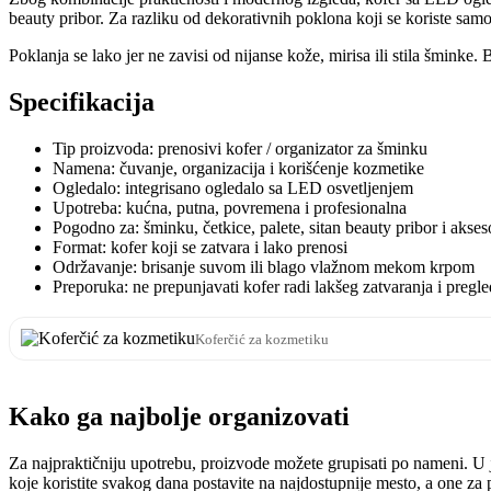
beauty pribor. Za razliku od dekorativnih poklona koji se koriste 
Poklanja se lako jer ne zavisi od nijanse kože, mirisa ili stila šmink
Specifikacija
Tip proizvoda: prenosivi kofer / organizator za šminku
Namena: čuvanje, organizacija i korišćenje kozmetike
Ogledalo: integrisano ogledalo sa LED osvetljenjem
Upotreba: kućna, putna, povremena i profesionalna
Pogodno za: šminku, četkice, palete, sitan beauty pribor i akses
Format: kofer koji se zatvara i lako prenosi
Održavanje: brisanje suvom ili blago vlažnom mekom krpom
Preporuka: ne prepunjavati kofer radi lakšeg zatvaranja i pregle
Koferčić za kozmetiku
Kako ga najbolje organizovati
Za najpraktičniju upotrebu, proizvode možete grupisati po nameni. U je
koje koristite svakog dana postavite na najdostupnije mesto, a one za po