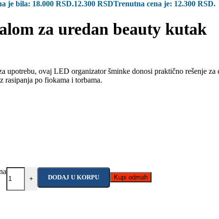
na je bila: 18.000 RSD.
12.300
RSD
Trenutna cena je: 12.300 RSD.
alom za uredan beauty kutak
za upotrebu, ovaj LED organizator šminke donosi praktično rešenje za d
z rasipanja po fiokama i torbama.
na
DODAJ U KORPU
Kupi odmah
+