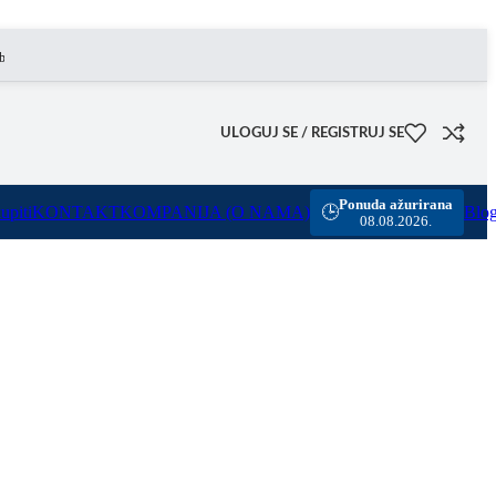
mogućili smo besplatnu dostavu za sve porudžbine sa našeg sajta u vrednosti preko 8000 rsd.
ULOGUJ SE / REGISTRUJ SE
Ponuda ažurirana
upiti
KONTAKT
KOMPANIJA (O NAMA)
Blo
🕒
08.08.2026.