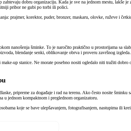
p zahtevaju dobru organizaciju. Kada je sve na jednom mestu, lakše je z
iji pribor ne gubi po torbi ili polici.
ja: prajmer, korektor, puder, bronzer, maskaru, olovke, ruževe i četkic
kom nanošenja šminke. To je naročito praktično u prostorijama sa slabi
izvoda, blendanje senki, oblikovanje obrva i proveru završnog izgleda.
ake-up stanice. Ne morate posebno nositi ogledalo niti tražiti dobro os
bu
odlaske, pripreme za događaje i rad na terenu. Ako često nosite šminku s
žena u jednom kompaktnom i preglednom organizatoru.
 osobama koje se bave ulepšavanjem, fotografisanjem, nastupima ili kre