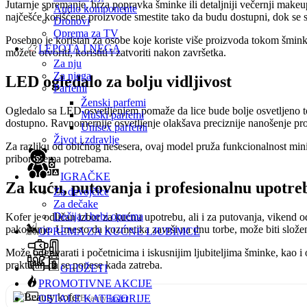
Jutarnje spremanje, brza popravka šminke ili detaljniji večernji makeu
Audio komponente
najčešće korišćene proizvode smestite tako da budu dostupni, dok se sitn
Dronovi
Oprema za TV
Posebno je koristan za osobe koje koriste više proizvoda tokom šminkan
LEPOTA I NEGA
možete otvoriti, koristiti i zatvoriti nakon završetka.
Za nju
Za njega
LED ogledalo za bolju vidljivost
Parfemi
Ženski parfemi
Ogledalo sa LED osvetljenjem pomaže da lice bude bolje osvetljeno to
Muški parfemi
dostupno. Ravnomernije osvetljenje olakšava preciznije nanošenje pro
Unisex parfemi
Život i zdravlje
Za razliku od običnog nesesera, ovaj model pruža funkcionalnost mini m
pribor prema potrebama.
IGRAČKE
Za kuću, putovanja i profesionalnu upotre
Za devojčice
Za dečake
Dečija i bebi oprema
Kofer je odličan izbor za kućnu upotrebu, ali i za putovanja, vikend 
pakovanje. Umesto da kozmetika završi na dnu torbe, može biti slo
OPREMA ZA KUĆNE LJUBIMCE
Može odgovarati i početnicima i iskusnijim ljubiteljima šminke, kao i
praktičan da se ponese kada zatreba.
GEDŽETI
PROMOTIVNE AKCIJE
OSTALE KATEGORIJE
Beauty
kofer