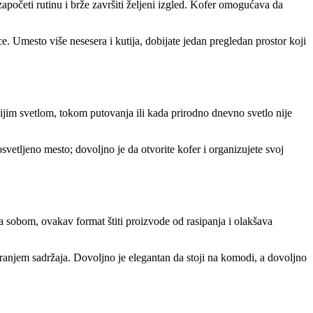
apočeti rutinu i brže završiti željeni izgled. Kofer omogućava da
e. Umesto više nesesera i kutija, dobijate jedan pregledan prostor koji
jim svetlom, tokom putovanja ili kada prirodno dnevno svetlo nije
vetljeno mesto; dovoljno je da otvorite kofer i organizujete svoj
a sobom, ovakav format štiti proizvode od rasipanja i olakšava
iranjem sadržaja. Dovoljno je elegantan da stoji na komodi, a dovoljno