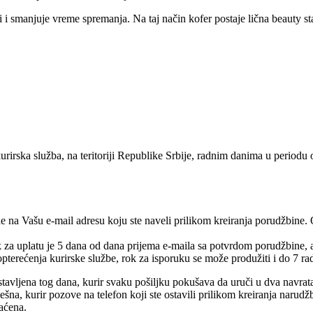
 smanjuje vreme spremanja. Na taj način kofer postaje lična beauty sta
urirska služba, na teritoriji Republike Srbije, radnim danima u periodu
e na Vašu e-mail adresu koju ste naveli prilikom kreiranja porudžbine.
rok za uplatu je 5 dana od dana prijema e-maila sa potvrdom porudžbine,
pterećenja kurirske službe, rok za isporuku se može produžiti i do 7 ra
tavljena tog dana, kurir svaku pošiljku pokušava da uruči u dva navrat
na, kurir pozove na telefon koji ste ostavili prilikom kreiranja narudž
raćena.