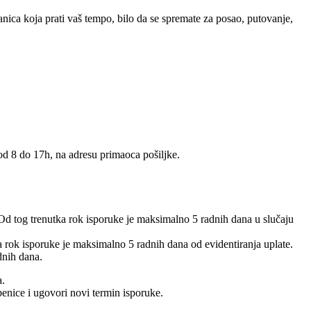
nica koja prati vaš tempo, bilo da se spremate za posao, putovanje,
 od 8 do 17h, na adresu primaoca pošiljke.
 Od tog trenutka rok isporuke je maksimalno 5 radnih dana u slučaju
 a rok isporuke je maksimalno 5 radnih dana od evidentiranja uplate.
dnih dana.
a.
benice i ugovori novi termin isporuke.