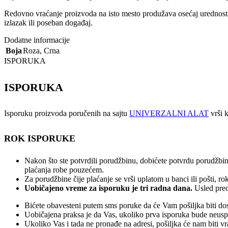
Redovno vraćanje proizvoda na isto mesto produžava osećaj urednosti i
izlazak ili poseban događaj.
Dodatne informacije
Boja
Roza
,
Crna
ISPORUKA
ISPORUKA
Isporuku proizvoda poručenih na sajtu
UNIVERZALNI ALAT
vrši k
ROK ISPORUKE
Nakon što ste potvrdili porudžbinu, dobićete potvrdu porudžbin
plaćanja robe pouzećem.
Za porudžbine čije plaćanje se vrši uplatom u banci ili pošti, 
Uobičajeno vreme za isporuku je tri radna dana.
Usled preo
Bićete obavesteni putem sms poruke da će Vam pošiljka biti dos
Uobičajena praksa je da Vas, ukoliko prva isporuka bude neuspeš
Ukoliko Vas i tada ne pronađe na adresi, pošiljka će nam biti v