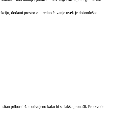
olekciju, dodatni prostor za uredno čuvanje uvek je dobrodošao.
i sitan pribor držite odvojeno kako bi se lakše pronašli. Proizvode