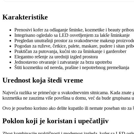
Karakteristike
Prenosivi kofer za odlaganje šminke, kozmetike i beauty pribor
Integrisano ogledalo sa LED osvetljenjem za lakše šminkanje
Pregledan unutrašnji prostor za svakodnevne makeup proizvod
Pogodan za ruževe, četkice, palete, maskare, pudere i sitan prib
Praktičan za putovanja, kućni sto za šminkanje i garderober
Elegantno rešenje za uredniji izgled prostora
Jednostavno otvaranje i zatvaranje za brzu upotrebu
Štiti kozmetiku od nereda, prašine i nepotrebnog premeštanja
Urednost koja štedi vreme
Najveća razlika se primećuje u svakodnevnim sitnicama. Kada znate gde 
kozmetika ne zauzima više površina u domu, već da bude grupisana 
Ovo je posebno korisno ako delite kupatilo ili nemate poseban sto za š
Poklon koji je koristan i upečatljiv
Zbog kombinacije praktičnosti i modernog izgleda, kofer sa LED ogleda