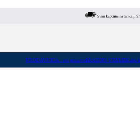
Svim kupcima na teritoriji Srbije o
PRODAVNICA - svi proizvodi
RADNO VREME
Kako k