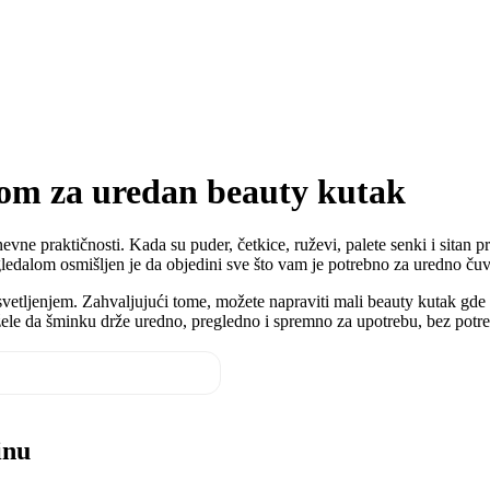
lom za uredan beauty kutak
vne praktičnosti. Kada su puder, četkice, ruževi, palete senki i sitan 
ledalom osmišljen je da objedini sve što vam je potrebno za uredno čuv
etljenjem. Zahvaljujući tome, možete napraviti mali beauty kutak gde go
žele da šminku drže uredno, pregledno i spremno za upotrebu, bez potreb
inu