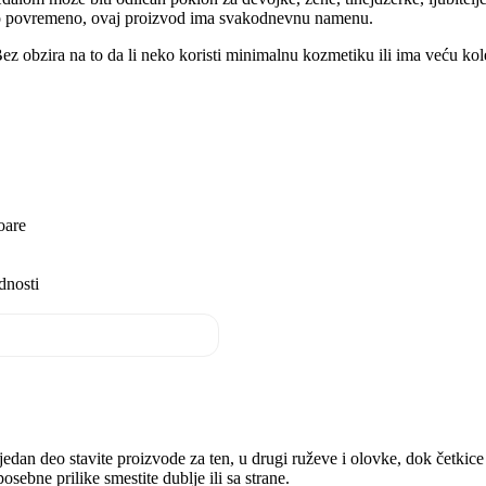
samo povremeno, ovaj proizvod ima svakodnevnu namenu.
e. Bez obzira na to da li neko koristi minimalnu kozmetiku ili ima veću k
oare
dnosti
dan deo stavite proizvode za ten, u drugi ruževe i olovke, dok četkice 
sebne prilike smestite dublje ili sa strane.