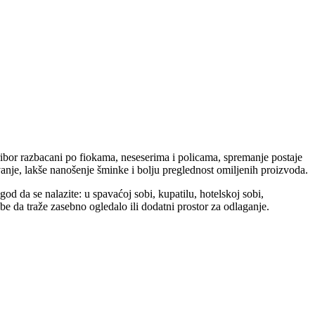
pribor razbacani po fiokama, neseserima i policama, spremanje postaje
anje, lakše nanošenje šminke i bolju preglednost omiljenih proizvoda.
d da se nalazite: u spavaćoj sobi, kupatilu, hotelskoj sobi,
e da traže zasebno ogledalo ili dodatni prostor za odlaganje.