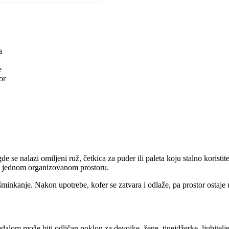
a
e
or
se nalazi omiljeni ruž, četkica za puder ili paleta koju stalno koristit
u jednom organizovanom prostoru.
minkanje. Nakon upotrebe, kofer se zatvara i odlaže, pa prostor ostaje u
lom može biti odličan poklon za devojke, žene, tinejdžerke, ljubitelje 