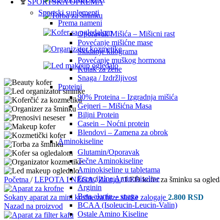
SPORTSKA OPREMA
Sportski suplementi
Prema nameni
Oporavak Mišića – Mišicni rast
Povećanje mišićne mase
Skidanje kilograma
Povećanje muškog hormona
Kutak za žene
Snaga / Izdržljivost
Proteini
90% Proteina – Izgradnja mišića
Gejneri – Mišićna Masa
Biljni Protein
Casein – Noćni protein
Blendovi – Zamena za obrok
Aminokiseline
Glutamin/Oporavak
Tečne Aminokiseline
Aminokiseline u tabletama
Esencijalne Aminokiseline
Početna
/
LEPOTA I NEGA
/
Za nju
/
LED kofer za šminku sa ogled
Arginin
Beta alanin – snaga
Sokany aparat za mini krofne za brze slatke zalogaje
2.800
RSD
BCAA (Isoleucin-Leucin-Valin)
Nazad na proizvod
Ostale Amino Kiseline