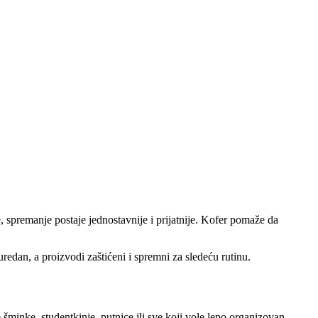
e, spremanje postaje jednostavnije i prijatnije. Kofer pomaže da
redan, a proizvodi zaštićeni i spremni za sledeću rutinu.
šminke, studentkinje, putnice ili sve koji vole lepo organizovan