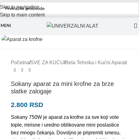
Skip to navigation
Skip to main content
MENI
Početna
/
SVE ZA KUĆU
/
Bela Tehnika i Kućni Aparati
Sokany aparat za mini krofne za brze
slatke zalogaje
2.800
RSD
Sokany 750W je aparat za krofne za sve koji vole
tople, mirisne i uredno oblikovane mini poslastice
bez mnogo čekanja. Dovoljno je pripremiti smesu,