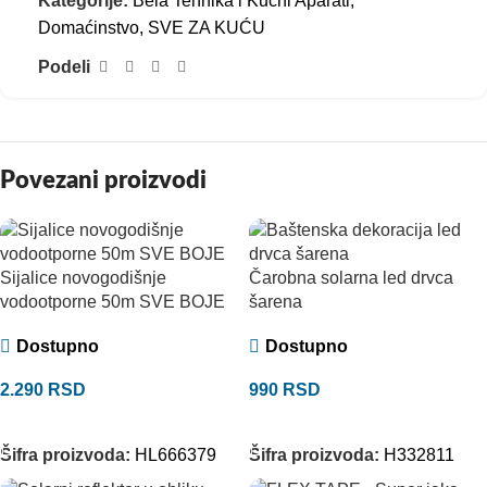
Kategorije:
Bela Tehnika i Kućni Aparati
,
Domaćinstvo
,
SVE ZA KUĆU
Podeli
Povezani proizvodi
Sijalice novogodišnje
Čarobna solarna led drvca
vodootporne 50m SVE BOJE
šarena
Dostupno
Dostupno
2.290
RSD
990
RSD
ODABERITE OPCIJE
DODAJ U KORPU
Šifra proizvoda:
HL666379
Šifra proizvoda:
H332811