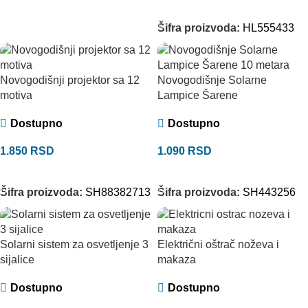
DODAJ U KORPU
Šifra proizvoda:
HL555433
Novogodišnji projektor sa 12
Novogodišnje Solarne
motiva
Lampice Šarene
Dostupno
Dostupno
1.850
RSD
1.090
RSD
DODAJ U KORPU
DODAJ U KORPU
Šifra proizvoda:
SH88382713
Šifra proizvoda:
SH443256
Solarni sistem za osvetljenje 3
Električni oštrač noževa i
sijalice
makaza
Dostupno
Dostupno