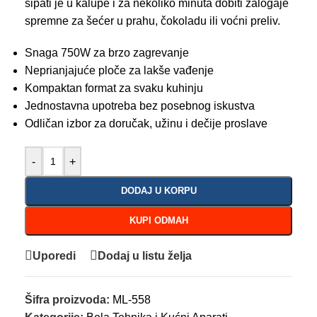
sipati je u kalupe i za nekoliko minuta dobiti zalogaje
spremne za šećer u prahu, čokoladu ili voćni preliv.
Snaga 750W za brzo zagrevanje
Neprianjajuće ploče za lakše vađenje
Kompaktan format za svaku kuhinju
Jednostavna upotreba bez posebnog iskustva
Odličan izbor za doručak, užinu i dečije proslave
-
+
DODAJ U KORPU
KUPI ODMAH
Uporedi
Dodaj u listu želja
Šifra proizvoda:
ML-558