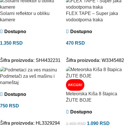
Solarni reflektor u obliku
FLEX TAPE – Super jaka
kamere
vodootporna traka
Dostupno
Dostupno
1.350
RSD
470
RSD
DODAJ U KORPU
DODAJ U KORPU
Šifra proizvoda:
SH4432231
Šifra proizvoda:
W3345482
Podmetači za veš mašinu i
nameštaj
AKCIJA!
Meteorska Kiša 8 štapica
Dostupno
ŽUTE BOJE
750
RSD
Dostupno
DODAJ U KORPU
Šifra proizvoda:
HL3329294
1.090
RSD
1.400
RSD