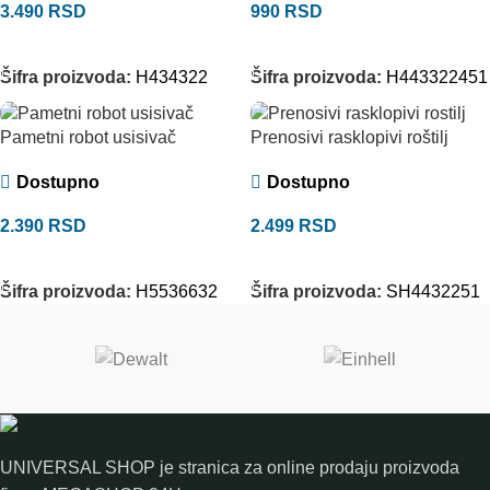
3.490
RSD
990
RSD
DODAJ U KORPU
DODAJ U KORPU
Šifra proizvoda:
H434322
Šifra proizvoda:
H443322451
Pametni robot usisivač
Prenosivi rasklopivi roštilj
Dostupno
Dostupno
2.390
RSD
2.499
RSD
DODAJ U KORPU
DODAJ U KORPU
Šifra proizvoda:
H5536632
Šifra proizvoda:
SH4432251
UNIVERSAL SHOP je stranica za online prodaju proizvoda