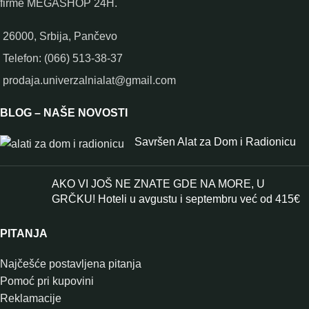
firme MEGASHOP 24H.
26000, Srbija, Pančevo
Telefon: (066) 513-38-37
prodaja.univerzalnialat@gmail.com
BLOG – NAŠE NOVOSTI
Savršen Alat za Dom i Radionicu
AKO VI JOŠ NE ZNATE GDE NA MORE, U
GRČKU! Hoteli u avgustu i septembru već od 415€
PITANJA
Najčešće postavljena pitanja
Pomoć pri kupovini
Reklamacije