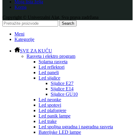
Moja lista želja
Korpa
Copyright © Univerzalni Alat. Sva prava zadržana
Search
Meni
Kategorije
SVE ZA KUĆU
Rasveta i elektro program
Solarna rasveta
Led reflektori
Led paneli
Led sijalice
Sijalice E27
Sijalice E14
Sijalice GU10
Led neonke
Led spotovi
Led plafonjere
Led panik lampe
Led trake
Led spoljna ugradna i nagradna rasveta
Baterijske LED lampe