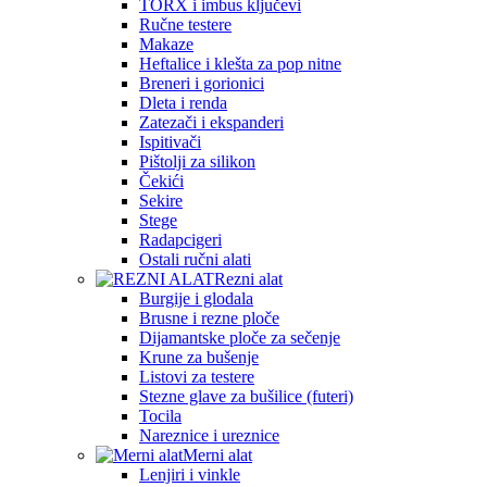
TORX i imbus ključevi
Ručne testere
Makaze
Heftalice i klešta za pop nitne
Breneri i gorionici
Dleta i renda
Zatezači i ekspanderi
Ispitivači
Pištolji za silikon
Čekići
Sekire
Stege
Radapcigeri
Ostali ručni alati
Rezni alat
Burgije i glodala
Brusne i rezne ploče
Dijamantske ploče za sečenje
Krune za bušenje
Listovi za testere
Stezne glave za bušilice (futeri)
Tocila
Nareznice i ureznice
Merni alat
Lenjiri i vinkle