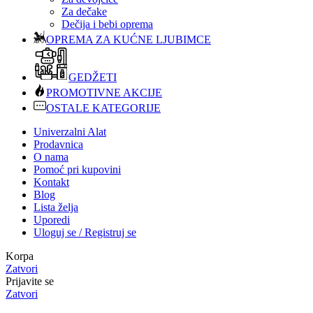
Za dečake
Dečija i bebi oprema
OPREMA ZA KUĆNE LJUBIMCE
GEDŽETI
PROMOTIVNE AKCIJE
OSTALE KATEGORIJE
Univerzalni Alat
Prodavnica
O nama
Pomoć pri kupovini
Kontakt
Blog
Lista želja
Uporedi
Uloguj se / Registruj se
Korpa
Zatvori
Prijavite se
Zatvori