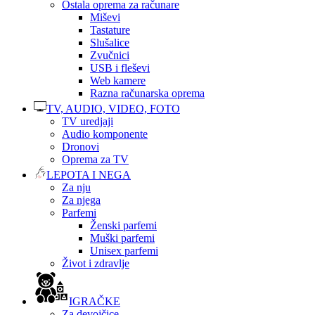
Ostala oprema za računare
Miševi
Tastature
Slušalice
Zvučnici
USB i fleševi
Web kamere
Razna računarska oprema
TV, AUDIO, VIDEO, FOTO
TV uredjaji
Audio komponente
Dronovi
Oprema za TV
LEPOTA I NEGA
Za nju
Za njega
Parfemi
Ženski parfemi
Muški parfemi
Unisex parfemi
Život i zdravlje
IGRAČKE
Za devojčice