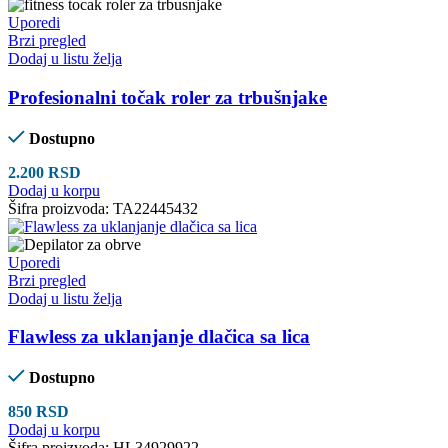
Uporedi
Brzi pregled
Dodaj u listu želja
Profesionalni točak roler za trbušnjake
Dostupno
2.200
RSD
Dodaj u korpu
Šifra proizvoda:
TA22445432
Uporedi
Brzi pregled
Dodaj u listu želja
Flawless za uklanjanje dlačica sa lica
Dostupno
850
RSD
Dodaj u korpu
Šifra proizvoda:
HL34929922