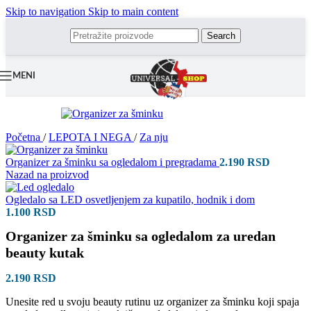
Skip to navigation
Skip to main content
Search
MENI
Početna
/
LEPOTA I NEGA
/
Za nju
Organizer za šminku sa ogledalom i pregradama
2.190
RSD
Nazad na proizvod
Ogledalo sa LED osvetljenjem za kupatilo, hodnik i dom
1.100
RSD
Organizer za šminku sa ogledalom za uredan
beauty kutak
2.190
RSD
Unesite red u svoju beauty rutinu uz organizer za šminku koji spaja