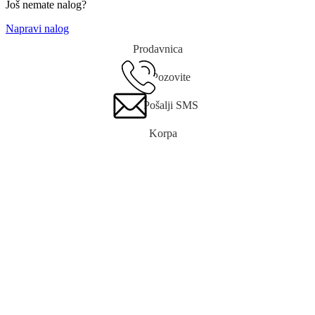
Još nemate nalog?
Napravi nalog
Prodavnica
Pozovite
Pošalji SMS
Korpa