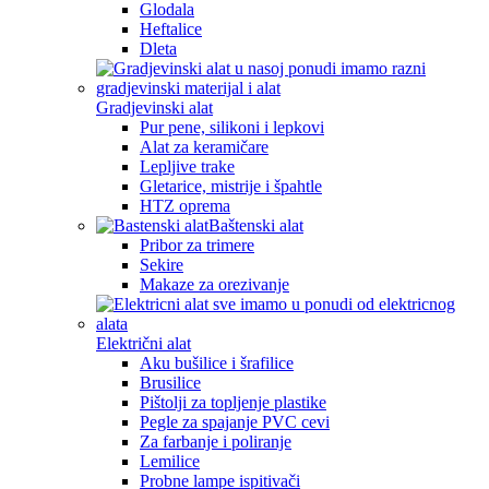
Glodala
Heftalice
Dleta
Gradjevinski alat
Pur pene, silikoni i lepkovi
Alat za keramičare
Lepljive trake
Gletarice, mistrije i špahtle
HTZ oprema
Baštenski alat
Pribor za trimere
Sekire
Makaze za orezivanje
Električni alat
Aku bušilice i šrafilice
Brusilice
Pištolji za topljenje plastike
Pegle za spajanje PVC cevi
Za farbanje i poliranje
Lemilice
Probne lampe ispitivači