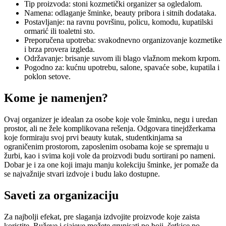
Tip proizvoda: stoni kozmetički organizer sa ogledalom.
Namena: odlaganje šminke, beauty pribora i sitnih dodataka.
Postavljanje: na ravnu površinu, policu, komodu, kupatilski
ormarić ili toaletni sto.
Preporučena upotreba: svakodnevno organizovanje kozmetike
i brza provera izgleda.
Održavanje: brisanje suvom ili blago vlažnom mekom krpom.
Pogodno za: kućnu upotrebu, salone, spavaće sobe, kupatila i
poklon setove.
Kome je namenjen?
Ovaj organizer je idealan za osobe koje vole šminku, negu i uredan
prostor, ali ne žele komplikovana rešenja. Odgovara tinejdžerkama
koje formiraju svoj prvi beauty kutak, studentkinjama sa
ograničenim prostorom, zaposlenim osobama koje se spremaju u
žurbi, kao i svima koji vole da proizvodi budu sortirani po nameni.
Dobar je i za one koji imaju manju kolekciju šminke, jer pomaže da
se najvažnije stvari izdvoje i budu lako dostupne.
Saveti za organizaciju
Za najbolji efekat, pre slaganja izdvojite proizvode koje zaista
koristite. Ruževe i sjajeve možete grupisati po boji, četkice po