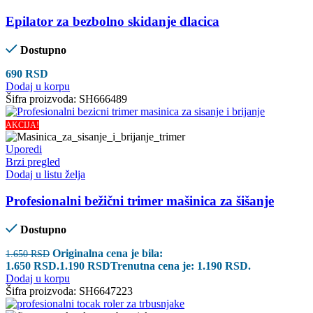
Epilator za bezbolno skidanje dlacica
Dostupno
690
RSD
Dodaj u korpu
Šifra proizvoda:
SH666489
AKCIJA!
Uporedi
Brzi pregled
Dodaj u listu želja
Profesionalni bežični trimer mašinica za šišanje
Dostupno
Originalna cena je bila:
1.650
RSD
1.650 RSD.
1.190
RSD
Trenutna cena je: 1.190 RSD.
Dodaj u korpu
Šifra proizvoda:
SH6647223