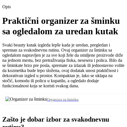
Opis
Praktični organizer za šminku
sa ogledalom za uredan kutak
Svaki beauty kutak izgleda lepše kada je uredan, pregledan i
spreman za svakodnevnu rutinu. Ovaj organizer za šminku sa
ogledalom napravljen je za sve koji žele da omiljene proizvode drže
na jednom mestu, bez pretraživanja fioka, nesesera i polica. Bilo da
se šminkate brzo pre posla, spremate za izlazak ili jednostavno volite
da kozmetika bude lepo složena, ovaj dodatak unosi praktičnost i
dekorativan izgled u prostor. Kompaktan je, lako se uklapa na
stočić, komodu ili policu u kupatilu, a ogledalo dodaje
funkcionalnost koja se koristi svakog dana.
Organizer za šminku
Zašto je dobar izbor za svakodnevnu