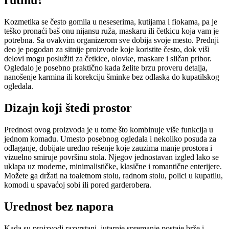
rutinu?
Kozmetika se često gomila u neseserima, kutijama i fiokama, pa je
teško pronaći baš onu nijansu ruža, maskaru ili četkicu koja vam je
potrebna. Sa ovakvim organizerom sve dobija svoje mesto. Prednji
deo je pogodan za sitnije proizvode koje koristite često, dok viši
delovi mogu poslužiti za četkice, olovke, maskare i sličan pribor.
Ogledalo je posebno praktično kada želite brzu proveru detalja,
nanošenje karmina ili korekciju šminke bez odlaska do kupatilskog
ogledala.
Dizajn koji štedi prostor
Prednost ovog proizvoda je u tome što kombinuje više funkcija u
jednom komadu. Umesto posebnog ogledala i nekoliko posuda za
odlaganje, dobijate uredno rešenje koje zauzima manje prostora i
vizuelno smiruje površinu stola. Njegov jednostavan izgled lako se
uklapa uz moderne, minimalističke, klasične i romantične enterijere.
Možete ga držati na toaletnom stolu, radnom stolu, polici u kupatilu,
komodi u spavaćoj sobi ili pored garderobera.
Urednost bez napora
Kada su proizvodi razvrstani, jutarnje spremanje postaje brže i