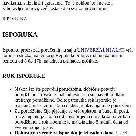
navikama, stilovima i uzrastima. To je poklon koji ne stoji
zaboravljen u fioci, već postaje deo svakodnevne rutine.
ISPORUKA
ISPORUKA
Isporuku proizvoda poručenih na sajtu
UNIVERZALNI ALAT
vrši
kurirska služba, na teritoriji Republike Srbije, radnim danima u
periodu od 8 do 17h, na adresu primaoca pošiljke.
ROK ISPORUKE
Nakon što ste potvrdili porudžbinu, dobićete potvrdu
porudžbine na Vašu e-mail adresu koju ste naveli prilikom
kreiranja porudžbine. Od tog trenutka rok isporuke je
maksimalno 5 radnih dana u slučaju plaćanja robe pouzećem.
Za porudžbine čije plaćanje se vrši uplatom u banci ili pošti,
rok za uplatu je 5 dana od dana prijema e-maila sa potvrdom
porudžbine, a rok isporuke je maksimalno 5 radnih dana od
evidentiranja uplate.
Uobičajeno vreme za isporuku je tri radna dana.
Usled