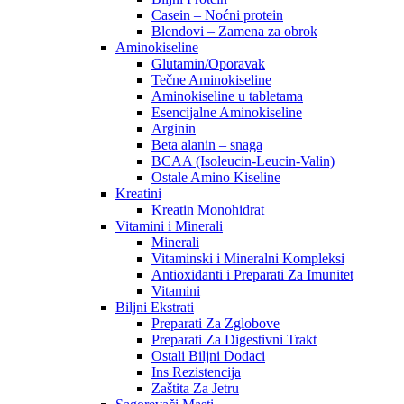
Casein – Noćni protein
Blendovi – Zamena za obrok
Aminokiseline
Glutamin/Oporavak
Tečne Aminokiseline
Aminokiseline u tabletama
Esencijalne Aminokiseline
Arginin
Beta alanin – snaga
BCAA (Isoleucin-Leucin-Valin)
Ostale Amino Kiseline
Kreatini
Kreatin Monohidrat
Vitamini i Minerali
Minerali
Vitaminski i Mineralni Kompleksi
Antioxidanti i Preparati Za Imunitet
Vitamini
Biljni Ekstrati
Preparati Za Zglobove
Preparati Za Digestivni Trakt
Ostali Biljni Dodaci
Ins Rezistencija
Zaštita Za Jetru