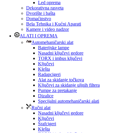
Led oprema
Dekorativna rasveta
Dvorište i bašta
Domaćinstvo
Bela Tehnika i Kućni Aparati
Kamere i video nadzor
ALATI I OPREMA
Automehaničarski alat
Baterijske lampe
Nasadni ključevi gedore
TORX i imbus ključevi
Ključevi
Klešta
Radapcigeri
Alat za skidanje točkova
Ključevi za skidanje uljnih filtera
Pumpe za pretakanje
Dizalice
Specijalni automehaničarski alati
Ručni alat
Nasadni ključevi gedore
Ključevi
Šrafcigeri
Klešta