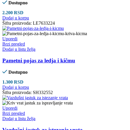
Dostupno
2.200
RSD
Dodaj u korpu
Šifra proizvoda:
LE7633224
Uporedi
Brzi pregled
Dodaj u listu želja
Pametni pojas za ledja i kičmu
Dostupno
1.300
RSD
Dodaj u korpu
Šifra proizvoda:
SH332552
Uporedi
Brzi pregled
Dodaj u listu želja
Vazdušni jastuk za istezanje vrata