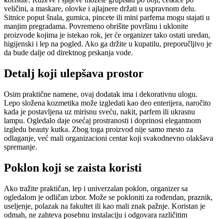
veličini, a maskare, olovke i ajlajnere držati u uspravnom delu.
Sitnice poput šnala, gumica, pincete ili mini parfema mogu stajati u
manjim pregradama. Povremeno obrišite površinu i uklonite
proizvode kojima je istekao rok, jer će organizer tako ostati uredan,
higijenski i lep na pogled. Ako ga držite u kupatilu, preporučljivo je
da bude dalje od direktnog prskanja vode.
Detalj koji ulepšava prostor
Osim praktične namene, ovaj dodatak ima i dekorativnu ulogu.
Lepo složena kozmetika može izgledati kao deo enterijera, naročito
kada je postavljena uz mirisnu sveću, nakit, parfem ili ukrasnu
lampu. Ogledalo daje osećaj prostranosti i doprinosi elegantnom
izgledu beauty kutka. Zbog toga proizvod nije samo mesto za
odlaganje, već mali organizacioni centar koji svakodnevno olakšava
spremanje.
Poklon koji se zaista koristi
Ako tražite praktičan, lep i univerzalan poklon, organizer sa
ogledalom je odličan izbor. Može se pokloniti za rođendan, praznik,
useljenje, polazak na fakultet ili kao mali znak pažnje. Koristan je
odmah, ne zahteva posebnu instalaciju i odgovara različitim