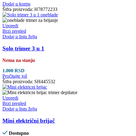
Dodaj u korpu
Šifra proizvoda:
H78772233
Uporedi
Brzi pregled
Dodaj u listu želja
Solo trimer 3 u 1
Nema na stanju
1.000
RSD
Pročitajte još
Šifra proizvoda:
SH445532
Uporedi
Brzi pregled
Dodaj u listu želja
Mini električni brijač
Dostupno