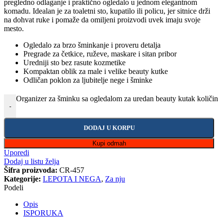
pregledno odlaganje i praktično ogledalo u jednom elegantnom
komadu. Idealan je za toaletni sto, kupatilo ili policu, jer sitnice drži
na dohvat ruke i pomaže da omiljeni proizvodi uvek imaju svoje
mesto.
Ogledalo za brzo šminkanje i proveru detalja
Pregrade za četkice, ruževe, maskare i sitan pribor
Uredniji sto bez rasute kozmetike
Kompaktan oblik za male i velike beauty kutke
Odličan poklon za ljubitelje nege i šminke
Organizer za šminku sa ogledalom za uredan beauty kutak količi
-
DODAJ U KORPU
Kupi odmah
Uporedi
Dodaj u listu želja
Šifra proizvoda:
CR-457
Kategorije:
LEPOTA I NEGA
,
Za nju
Podeli
Opis
ISPORUKA