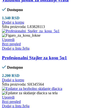
Dostupno
1.340
RSD
Dodaj u korpu
Šifra proizvoda:
L83828113
Uporedi
Brzi pregled
Dodaj u listu želja
Profesionalni Stajler za kosu 5u1
Dostupno
2.200
RSD
Dodaj u korpu
Šifra proizvoda:
SH345564
Uporedi
Brzi pregled
Dodaj u listu želja