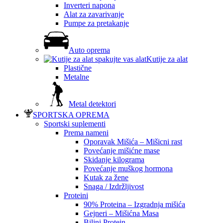
Inverteri napona
Alat za zavarivanje
Pumpe za pretakanje
Auto oprema
Kutije za alat
Plastične
Metalne
Metal detektori
SPORTSKA OPREMA
Sportski suplementi
Prema nameni
Oporavak Mišića – Mišicni rast
Povećanje mišićne mase
Skidanje kilograma
Povećanje muškog hormona
Kutak za žene
Snaga / Izdržljivost
Proteini
90% Proteina – Izgradnja mišića
Gejneri – Mišićna Masa
Biljni Protein