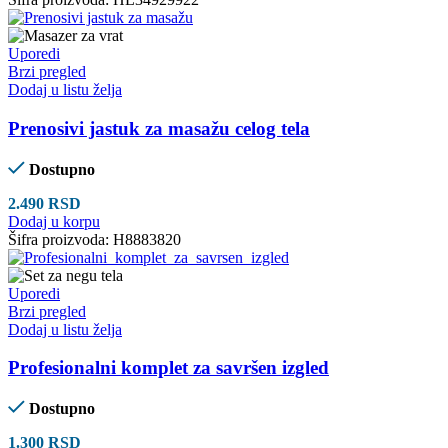
Uporedi
Brzi pregled
Dodaj u listu želja
Prenosivi jastuk za masažu celog tela
Dostupno
2.490
RSD
Dodaj u korpu
Šifra proizvoda:
H8883820
Uporedi
Brzi pregled
Dodaj u listu želja
Profesionalni komplet za savršen izgled
Dostupno
1.300
RSD