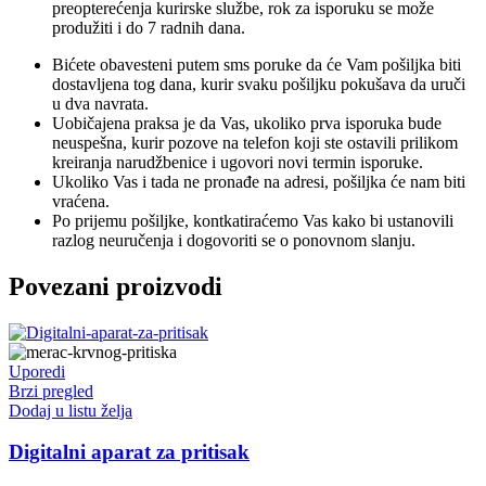
preopterećenja kurirske službe, rok za isporuku se može
produžiti i do 7 radnih dana.
Bićete obavesteni putem sms poruke da će Vam pošiljka biti
dostavljena tog dana, kurir svaku pošiljku pokušava da uruči
u dva navrata.
Uobičajena praksa je da Vas, ukoliko prva isporuka bude
neuspešna, kurir pozove na telefon koji ste ostavili prilikom
kreiranja narudžbenice i ugovori novi termin isporuke.
Ukoliko Vas i tada ne pronađe na adresi, pošiljka će nam biti
vraćena.
Po prijemu pošiljke, kontkatiraćemo Vas kako bi ustanovili
razlog neuručenja i dogovoriti se o ponovnom slanju.
Povezani proizvodi
Uporedi
Brzi pregled
Dodaj u listu želja
Digitalni aparat za pritisak