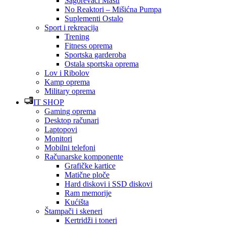
Sagorevači Masti
No Reaktori – Mišićna Pumpa
Suplementi Ostalo
Sport i rekreacija
Trening
Fitness oprema
Sportska garderoba
Ostala sportska oprema
Lov i Ribolov
Kamp oprema
Military oprema
IT SHOP
Gaming oprema
Desktop računari
Laptopovi
Monitori
Mobilni telefoni
Računarske komponente
Grafičke kartice
Matične ploče
Hard diskovi i SSD diskovi
Ram memorije
Kućišta
Štampači i skeneri
Kertridži i toneri