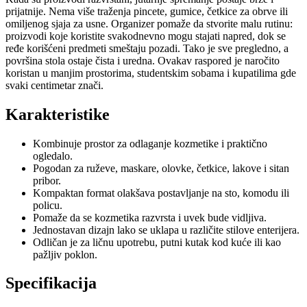
prijatnije. Nema više traženja pincete, gumice, četkice za obrve ili
omiljenog sjaja za usne. Organizer pomaže da stvorite malu rutinu:
proizvodi koje koristite svakodnevno mogu stajati napred, dok se
ređe korišćeni predmeti smeštaju pozadi. Tako je sve pregledno, a
površina stola ostaje čista i uredna. Ovakav raspored je naročito
koristan u manjim prostorima, studentskim sobama i kupatilima gde
svaki centimetar znači.
Karakteristike
Kombinuje prostor za odlaganje kozmetike i praktično
ogledalo.
Pogodan za ruževe, maskare, olovke, četkice, lakove i sitan
pribor.
Kompaktan format olakšava postavljanje na sto, komodu ili
policu.
Pomaže da se kozmetika razvrsta i uvek bude vidljiva.
Jednostavan dizajn lako se uklapa u različite stilove enterijera.
Odličan je za ličnu upotrebu, putni kutak kod kuće ili kao
pažljiv poklon.
Specifikacija