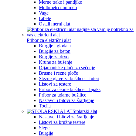
Merne trake i pantljike
Multimetri i unimeri
Vage
Libele
Ostali merni alat
Pribor za električni alat
Burgije i glodala
Burgije za beton
Burgije za drvo
Krune za bušenje
Dijamantske ploče za sečenje
Brusne i rezne ploče
Stezne glave za bušilice – futeri
Listovi za testere
Pribor za čeone bušilice – bijaks
Pribor za udarne bušilice
Nastavci i bitovi za šrafljenje
Tocila
Stolarski alat
Nastavci i bitovi za šrafljenje
Listovi za kružne testere
Stege
Burgije