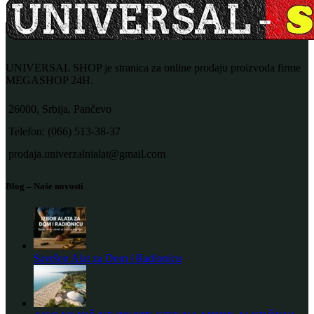
UNIVERSAL SHOP je stranica za online prodaju proizvoda firme
MEGASHOP 24H.
26000, Srbija, Pančevo
Telefon: (066) 513-38-37
prodaja.univerzalnialat@gmail.com
Blog – Naše novosti
Savršen Alat za Dom i Radionicu