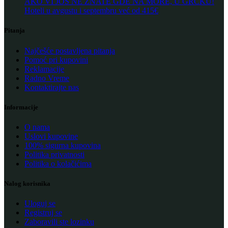
AKO VI JOŠ NE ZNATE GDE NA MORE, U GRČKU!
Hoteli u avgustu i septembru već od 415€
Pitanja
Najčešće postavljena pitanja
Pomoć pri kupovini
Reklamacije
Radno Vreme
Kontaktirajte nas
Informacije
O nama
Uslovi kupovine
100% sigurna kupovina
Politika privatnosti
Politika o kolačićima
Nalog korisnika
Uloguj se
Registruj se
Zaboravili ste lozinku