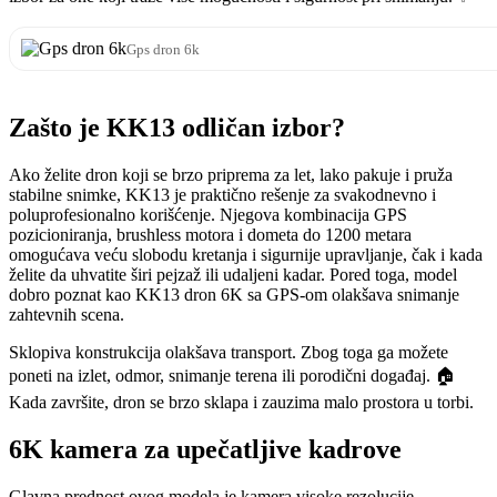
Gps dron 6k
Zašto je KK13 odličan izbor?
Ako želite dron koji se brzo priprema za let, lako pakuje i pruža
stabilne snimke, KK13 je praktično rešenje za svakodnevno i
poluprofesionalno korišćenje. Njegova kombinacija GPS
pozicioniranja, brushless motora i dometa do 1200 metara
omogućava veću slobodu kretanja i sigurnije upravljanje, čak i kada
želite da uhvatite širi pejzaž ili udaljeni kadar. Pored toga, model
dobro poznat kao KK13 dron 6K sa GPS-om olakšava snimanje
zahtevnih scena.
Sklopiva konstrukcija olakšava transport. Zbog toga ga možete
poneti na izlet, odmor, snimanje terena ili porodični događaj. 🏠
Kada završite, dron se brzo sklapa i zauzima malo prostora u torbi.
6K kamera za upečatljive kadrove
Glavna prednost ovog modela je kamera visoke rezolucije,