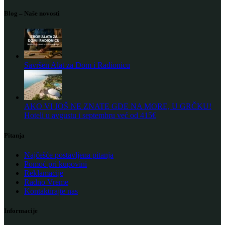
Blog – Naše novosti
Savršen Alat za Dom i Radionicu
AKO VI JOŠ NE ZNATE GDE NA MORE, U GRČKU!
Hoteli u avgustu i septembru već od 415€
Pitanja
Najčešće postavljena pitanja
Pomoć pri kupovini
Reklamacije
Radno Vreme
Kontaktirajte nas
Informacije