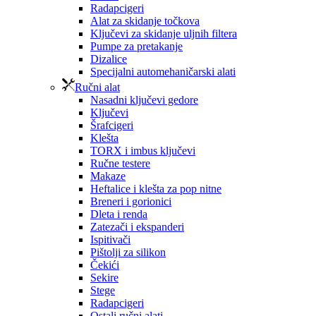
Radapcigeri
Alat za skidanje točkova
Ključevi za skidanje uljnih filtera
Pumpe za pretakanje
Dizalice
Specijalni automehaničarski alati
Ručni alat
Nasadni ključevi gedore
Ključevi
Šrafcigeri
Klešta
TORX i imbus ključevi
Ručne testere
Makaze
Heftalice i klešta za pop nitne
Breneri i gorionici
Dleta i renda
Zatezači i ekspanderi
Ispitivači
Pištolji za silikon
Čekići
Sekire
Stege
Radapcigeri
Ostali ručni alati