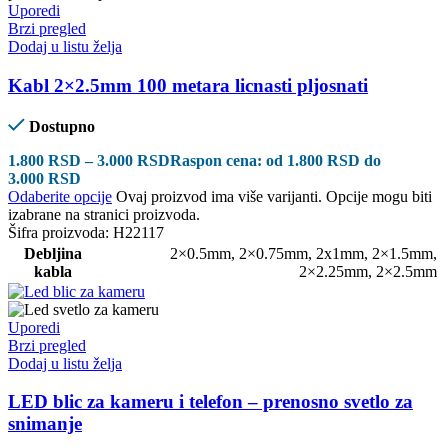
Uporedi
Brzi pregled
Dodaj u listu želja
Kabl 2×2.5mm 100 metara licnasti pljosnati
Dostupno
1.800
RSD
–
3.000
RSD
Raspon cena: od 1.800 RSD do
3.000 RSD
Odaberite opcije
Ovaj proizvod ima više varijanti. Opcije mogu biti
izabrane na stranici proizvoda.
Šifra proizvoda:
H22117
Debljina
2×0.5mm
,
2×0.75mm
,
2x1mm
,
2×1.5mm
,
kabla
2×2.25mm
,
2×2.5mm
Uporedi
Brzi pregled
Dodaj u listu želja
LED blic za kameru i telefon – prenosno svetlo za
snimanje