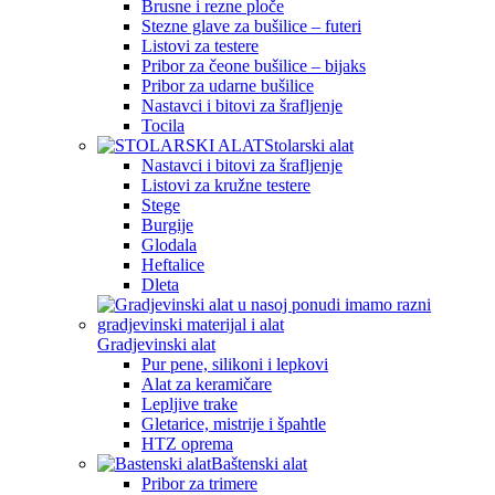
Brusne i rezne ploče
Stezne glave za bušilice – futeri
Listovi za testere
Pribor za čeone bušilice – bijaks
Pribor za udarne bušilice
Nastavci i bitovi za šrafljenje
Tocila
Stolarski alat
Nastavci i bitovi za šrafljenje
Listovi za kružne testere
Stege
Burgije
Glodala
Heftalice
Dleta
Gradjevinski alat
Pur pene, silikoni i lepkovi
Alat za keramičare
Lepljive trake
Gletarice, mistrije i špahtle
HTZ oprema
Baštenski alat
Pribor za trimere