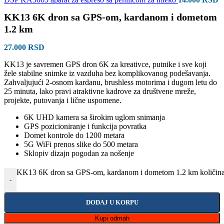
KK13 6K dron sa GPS-om, kardanom i dometom
1.2 km
27.000
RSD
KK13 je savremen GPS dron 6K za kreativce, putnike i sve koji
žele stabilne snimke iz vazduha bez komplikovanog podešavanja.
Zahvaljujući 2-osnom kardanu, brushless motorima i dugom letu do
25 minuta, lako pravi atraktivne kadrove za društvene mreže,
projekte, putovanja i lične uspomene.
6K UHD kamera sa širokim uglom snimanja
GPS pozicioniranje i funkcija povratka
Domet kontrole do 1200 metara
5G WiFi prenos slike do 500 metara
Sklopiv dizajn pogodan za nošenje
KK13 6K dron sa GPS-om, kardanom i dometom 1.2 km količin
-
DODAJ U KORPU
Kupi odmah