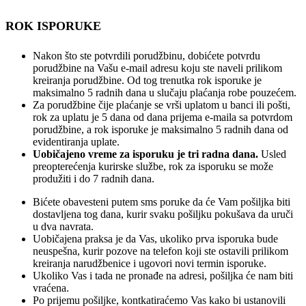
ROK ISPORUKE
Nakon što ste potvrdili porudžbinu, dobićete potvrdu
porudžbine na Vašu e-mail adresu koju ste naveli prilikom
kreiranja porudžbine. Od tog trenutka rok isporuke je
maksimalno 5 radnih dana u slučaju plaćanja robe pouzećem.
Za porudžbine čije plaćanje se vrši uplatom u banci ili pošti,
rok za uplatu je 5 dana od dana prijema e-maila sa potvrdom
porudžbine, a rok isporuke je maksimalno 5 radnih dana od
evidentiranja uplate.
Uobičajeno vreme za isporuku je tri radna dana.
Usled
preopterećenja kurirske službe, rok za isporuku se može
produžiti i do 7 radnih dana.
Bićete obavesteni putem sms poruke da će Vam pošiljka biti
dostavljena tog dana, kurir svaku pošiljku pokušava da uruči
u dva navrata.
Uobičajena praksa je da Vas, ukoliko prva isporuka bude
neuspešna, kurir pozove na telefon koji ste ostavili prilikom
kreiranja narudžbenice i ugovori novi termin isporuke.
Ukoliko Vas i tada ne pronađe na adresi, pošiljka će nam biti
vraćena.
Po prijemu pošiljke, kontkatiraćemo Vas kako bi ustanovili