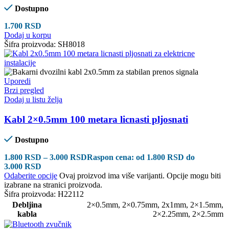
Dostupno
1.700
RSD
Dodaj u korpu
Šifra proizvoda:
SH8018
Uporedi
Brzi pregled
Dodaj u listu želja
Kabl 2×0.5mm 100 metara licnasti pljosnati
Dostupno
1.800
RSD
–
3.000
RSD
Raspon cena: od 1.800 RSD do
3.000 RSD
Odaberite opcije
Ovaj proizvod ima više varijanti. Opcije mogu biti
izabrane na stranici proizvoda.
Šifra proizvoda:
H22112
Debljina
2×0.5mm
,
2×0.75mm
,
2x1mm
,
2×1.5mm
,
kabla
2×2.25mm
,
2×2.5mm