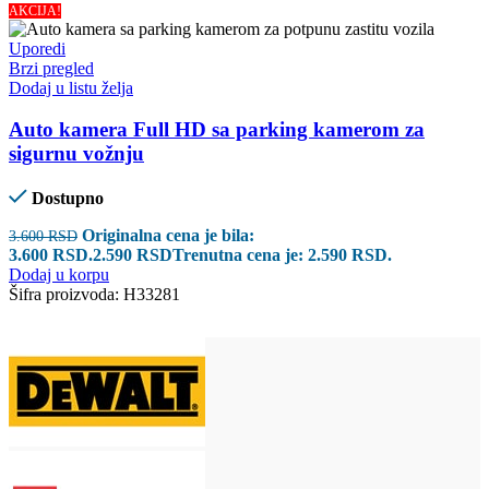
AKCIJA!
Uporedi
Brzi pregled
Dodaj u listu želja
Auto kamera Full HD sa parking kamerom za
sigurnu vožnju
Dostupno
Originalna cena je bila:
3.600
RSD
3.600 RSD.
2.590
RSD
Trenutna cena je: 2.590 RSD.
Dodaj u korpu
Šifra proizvoda:
H33281