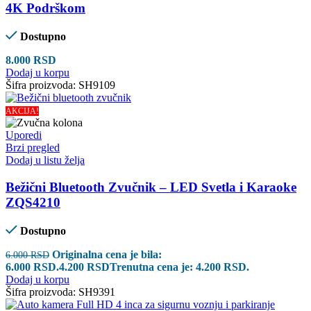
4K Podrškom
Dostupno
8.000
RSD
Dodaj u korpu
Šifra proizvoda:
SH9109
AKCIJA!
Uporedi
Brzi pregled
Dodaj u listu želja
Bežični Bluetooth Zvučnik – LED Svetla i Karaoke
ZQS4210
Dostupno
Originalna cena je bila:
6.000
RSD
6.000 RSD.
4.200
RSD
Trenutna cena je: 4.200 RSD.
Dodaj u korpu
Šifra proizvoda:
SH9391