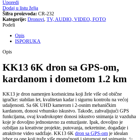
Uporedi
Dodaj u listu želja
Šifra proizvoda:
CR-232
Kategorije:
Dronovi
,
TV, AUDIO, VIDEO, FOTO
Podeli
Opis
ISPORUKA
Opis
KK13 6K dron sa GPS-om,
kardanom i dometom 1.2 km
KK13 je dron namenjen korisnicima koji žele više od obične
igračke: stabilan let, kvalitetan kadar i sigurnu kontrolu na većoj
udaljenosti. Sa 6K UHD kamerom i 2-osnim mehaničkim
kardanom, donosi vrhunsko iskustvo. Takođe, zahvaljujući GPS
funkcijama, ovaj kvadrokopter donosi iskustvo snimanja iz vazduha
koje je dovoljno jednostavno za entuzijaste. Ipak, dovoljno je
ozbiljan za kreativne projekte, putovanja, nekretnine, događaje i
atraktivne video sadržaje. KK13 6K
dron sa GPS-om
je idealan
izbor za one koji traže više mogućnosti i sigurnost pri snimanju. ✨