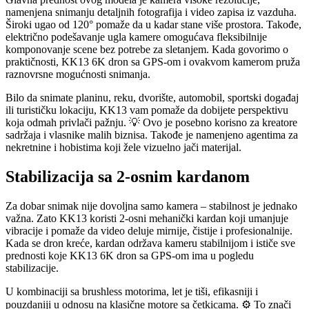
namenjena snimanju detaljnih fotografija i video zapisa iz vazduha.
Široki ugao od 120° pomaže da u kadar stane više prostora. Takođe,
električno podešavanje ugla kamere omogućava fleksibilnije
komponovanje scene bez potrebe za sletanjem. Kada govorimo o
praktičnosti, KK13 6K dron sa GPS-om i ovakvom kamerom pruža
raznovrsne mogućnosti snimanja.
Bilo da snimate planinu, reku, dvorište, automobil, sportski događaj
ili turističku lokaciju, KK13 vam pomaže da dobijete perspektivu
koja odmah privlači pažnju. 💡 Ovo je posebno korisno za kreatore
sadržaja i vlasnike malih biznisa. Takođe je namenjeno agentima za
nekretnine i hobistima koji žele vizuelno jači materijal.
Stabilizacija sa 2-osnim kardanom
Za dobar snimak nije dovoljna samo kamera – stabilnost je jednako
važna. Zato KK13 koristi 2-osni mehanički kardan koji umanjuje
vibracije i pomaže da video deluje mirnije, čistije i profesionalnije.
Kada se dron kreće, kardan održava kameru stabilnijom i ističe sve
prednosti koje KK13 6K dron sa GPS-om ima u pogledu
stabilizacije.
U kombinaciji sa brushless motorima, let je tiši, efikasniji i
pouzdaniji u odnosu na klasične motore sa četkicama. ⚙️ To znači