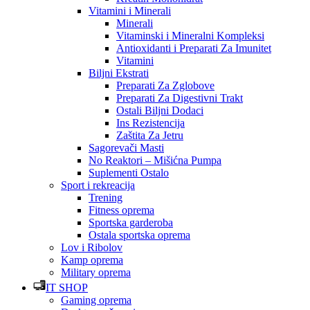
Vitamini i Minerali
Minerali
Vitaminski i Mineralni Kompleksi
Antioxidanti i Preparati Za Imunitet
Vitamini
Biljni Ekstrati
Preparati Za Zglobove
Preparati Za Digestivni Trakt
Ostali Biljni Dodaci
Ins Rezistencija
Zaštita Za Jetru
Sagorevači Masti
No Reaktori – Mišićna Pumpa
Suplementi Ostalo
Sport i rekreacija
Trening
Fitness oprema
Sportska garderoba
Ostala sportska oprema
Lov i Ribolov
Kamp oprema
Military oprema
IT SHOP
Gaming oprema