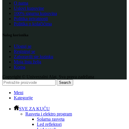
O nama
Uslovi kupovine
100% sigurna kupovina
Politika privatnosti
Politika o kolačićima
Nalog korisnika
Uloguj se
Registruj se
Zaboravili ste lozinku
Moja lista želja
Korpa
Copyright © Univerzalni Alat. Sva prava zadržana
Search
Meni
Kategorije
SVE ZA KUĆU
Rasveta i elektro program
Solarna rasveta
Led reflektori