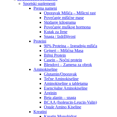
Sportski suplementi
Prema nameni
Oporavak Mišića – Mišicni rast
Povećanje mišićne mase
Skidanje kilograma
Povećanje muškog hormona
Kutak za žene
Snaga / Izdržljivost
Proteini
90% Proteina – Izgradnja mišića
Gejneri – Mišićna Masa
Biljni Protein
Casein – Noćni protein
Blendovi – Zamena za obrok
Aminokiseline
Glutamin/Oporavak
Tečne Aminokiseline
Aminokiseline u tabletama
Esencijalne Aminokiseline
Arginin
Beta alanin – snaga
BCAA (Isoleucin-Leucin-Valin)
Ostale Amino Kiseline
Kreatini
Kreatin Monohidrat