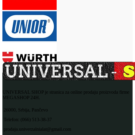
UNIVERSAL SHOP je stranica za online prodaju proizvoda firme
MEGASHOP 24H.
26000, Srbija, Pančevo
Telefon: (066) 513-38-37
prodaja.univerzalnialat@gmail.com