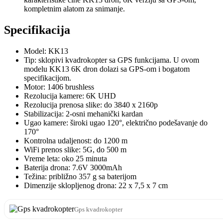
kompletnim alatom za snimanje.
Specifikacija
Model: KK13
Tip: sklopivi kvadrokopter sa GPS funkcijama. U ovom
modelu KK13 6K dron dolazi sa GPS-om i bogatom
specifikacijom.
Motor: 1406 brushless
Rezolucija kamere: 6K UHD
Rezolucija prenosa slike: do 3840 x 2160p
Stabilizacija: 2-osni mehanički kardan
Ugao kamere: široki ugao 120°, električno podešavanje do
170°
Kontrolna udaljenost: do 1200 m
WiFi prenos slike: 5G, do 500 m
Vreme leta: oko 25 minuta
Baterija drona: 7.6V 3000mAh
Težina: približno 357 g sa baterijom
Dimenzije sklopljenog drona: 22 x 7,5 x 7 cm
Gps kvadrokopter