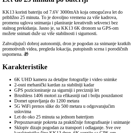
KK13 koristi bateriju od 7.6V 3000mAh koja omogućava let do
približno 25 minuta. To je dovoljno vremena za više kadrova,
promenu uglova snimanja i planiranje kreativnih sekvenci bez
stalnog prekidanja. Jasno je, sa KK13 6K dronom sa GPS-om
možete snimati duže uz više stabilnosti i sigurnosti.
Zahvaljujući dobroj autonomiji, dron je pogodan za snimanje kratkih
promotivnih videa, pregleda lokacija, putopisnih scena i porodičnih
uspomena. 🎁
Karakteristike
6K UHD kamera za detaljne fotografije i video snimke
2-osni mehanički kardan za stabilniji kadar
GPS pozicioniranje za sigurniji i precizniji let
Brushless 1406 motori za efikasniji rad i bolju pouzdanost
Domet upravljanja do 1200 metara
5G WiFi prenos slike do 500 metara u odgovarajućim
uslovima
Let do oko 25 minuta sa jednom baterijom
Prepoznavanje pokreta za praktičnije fotografisanje i snimanje
Sklopiv dizajn pogodan za transport i odlaganje. Sve ove
karakteristike čine KK13 dron, 6K verziju sa GPS-om,