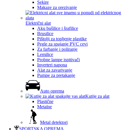
Sekire
Makaze za orezivanje
Električni alat
Aku bušilice i šrafilice
Brusilice
Pištolji za topljenje plastike
Pegle za spajanje PVC cevi
Za farbanje i poliranje
Lemilice
Probne lampe ispitivači
Inverteri napona
Alat za zavarivanje
Pumpe za pretakanje
Auto oprema
Kutije za alat
Plastične
Metalne
Metal detektori
SPORTSKA OPREMA