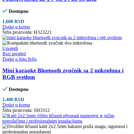
Dostupno
1.600
RSD
Dodaj u korpu
Šifra proizvoda:
H323221
Uporedi
Brzi pregled
Dodaj u listu želja
Mini karaoke Bluetooth zvučnik sa 2 mikrofona i
RGB svetlom
Dostupno
1.400
RSD
Dodaj u korpu
Šifra proizvoda:
SH3312