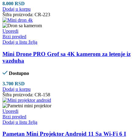
8.000
RSD
Dodaj u korpu
Šifra proizvoda:
CR-223
Uporedi
Brzi pregled
Dodaj u listu želja
Mini Drone PRO Grof sa 4K kamerom za letenje iz
vazduha
Dostupno
3.700
RSD
Dodaj u korpu
Šifra proizvoda:
CR-158
Uporedi
Brzi pregled
Dodaj u listu želja
Pametan Mini Projektor Android 11 Sa Wi-Fi 6 I