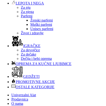
LEPOTA I NEGA
Za nju
Za njega
Parfemi
Ženski parfemi
Muški parfemi
Unisex parfemi
Život i zdravlje
IGRAČKE
Za devojčice
Za dečake
Dečija i bebi oprema
OPREMA ZA KUĆNE LJUBIMCE
GEDŽETI
PROMOTIVNE AKCIJE
OSTALE KATEGORIJE
Univerzalni Alat
Prodavnica
O nama