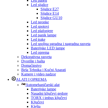
Led paneli
Led sijalice
Sijalice E27
Sijalice E14
Sijalice GU10
Led neonke
Led spotovi
Led plafonjere
Led panik lampe
Led trake
Led spoljna ugradna i nagradna rasveta
Baterijske LED lampe
Led oprema
Dekorativna rasveta
Dvorište i bašta
Domaćinstvo
Bela Tehnika i Kućni Aparati
Kamere i video nadzor
ALATI I OPREMA
Automehaničarski alat
Baterijske lampe
Nasadni ključevi gedore
TORX i imbus ključevi
Ključevi
Klešta