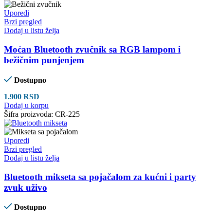
Uporedi
Brzi pregled
Dodaj u listu želja
Moćan Bluetooth zvučnik sa RGB lampom i
bežičnim punjenjem
Dostupno
1.900
RSD
Dodaj u korpu
Šifra proizvoda:
CR-225
Uporedi
Brzi pregled
Dodaj u listu želja
Bluetooth mikseta sa pojačalom za kućni i party
zvuk uživo
Dostupno