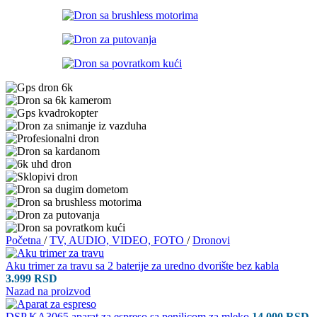
Početna
/
TV, AUDIO, VIDEO, FOTO
/
Dronovi
Aku trimer za travu sa 2 baterije za uredno dvorište bez kabla
3.999
RSD
Nazad na proizvod
DSP KA3065 aparat za espreso sa penilicom za mleko
14.000
RSD