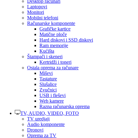
Desktop računari
Laptopovi
Monitori
Mobilni telefoni
Računarske komponente
Grafičke kartice
Matične ploče
Hard diskovi i SSD diskovi
Ram memorije
Kućišta
Štampači i skeneri
Kertridži i toneri
Ostala oprema za računare
Miševi
Tastature
Slušalice
Zvučnici
USB i fleševi
Web kamere
Razna računarska oprema
TV, AUDIO, VIDEO, FOTO
TV uredjaji
Audio komponente
Dronovi
Oprema za TV