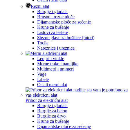
Rezni alat
Burgije i glodala
Brusne i rezne ploče
Dijamantske ploče za sečenje
Krune za bušenje
Listovi za testere
Stezne glave za bušilice (futeri)
Tocila
Nareznice i ureznice
Merni alat
Lenjiri i vinkle
Merne trake i pantljike
Multimetri i unimeri
Vage
Libele
Ostali merni alat
Pribor za električni alat
Burgije i glodala
Burgije za beton
Burgije za drvo
Krune za bušenje
Dijamantske ploče za sečenje