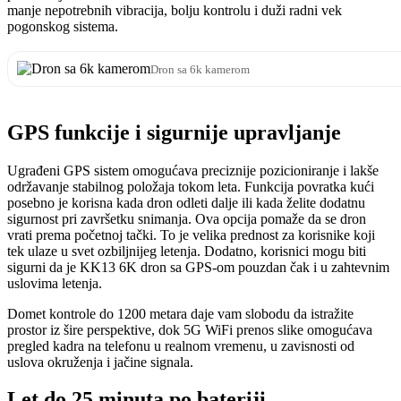
manje nepotrebnih vibracija, bolju kontrolu i duži radni vek
pogonskog sistema.
Dron sa 6k kamerom
GPS funkcije i sigurnije upravljanje
Ugrađeni GPS sistem omogućava preciznije pozicioniranje i lakše
održavanje stabilnog položaja tokom leta. Funkcija povratka kući
posebno je korisna kada dron odleti dalje ili kada želite dodatnu
sigurnost pri završetku snimanja. Ova opcija pomaže da se dron
vrati prema početnoj tački. To je velika prednost za korisnike koji
tek ulaze u svet ozbiljnijeg letenja. Dodatno, korisnici mogu biti
sigurni da je KK13 6K dron sa GPS-om pouzdan čak i u zahtevnim
uslovima letenja.
Domet kontrole do 1200 metara daje vam slobodu da istražite
prostor iz šire perspektive, dok 5G WiFi prenos slike omogućava
pregled kadra na telefonu u realnom vremenu, u zavisnosti od
uslova okruženja i jačine signala.
Let do 25 minuta po bateriji