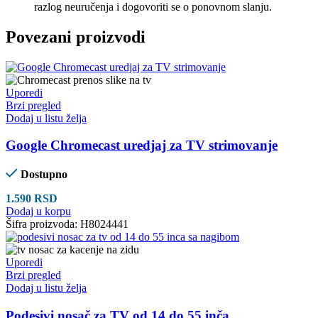
razlog neuručenja i dogovoriti se o ponovnom slanju.
Povezani proizvodi
Uporedi
Brzi pregled
Dodaj u listu želja
Google Chromecast uredjaj za TV strimovanje
Dostupno
1.590
RSD
Dodaj u korpu
Šifra proizvoda:
H8024441
Uporedi
Brzi pregled
Dodaj u listu želja
Podesivi nosač za TV od 14 do 55 inča