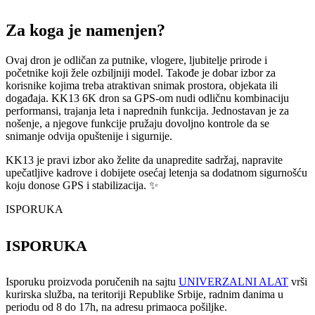
Za koga je namenjen?
Ovaj dron je odličan za putnike, vlogere, ljubitelje prirode i
početnike koji žele ozbiljniji model. Takođe je dobar izbor za
korisnike kojima treba atraktivan snimak prostora, objekata ili
događaja. KK13 6K dron sa GPS-om nudi odličnu kombinaciju
performansi, trajanja leta i naprednih funkcija. Jednostavan je za
nošenje, a njegove funkcije pružaju dovoljno kontrole da se
snimanje odvija opuštenije i sigurnije.
KK13 je pravi izbor ako želite da unapredite sadržaj, napravite
upečatljive kadrove i dobijete osećaj letenja sa dodatnom sigurnošću
koju donose GPS i stabilizacija. ✨
ISPORUKA
ISPORUKA
Isporuku proizvoda poručenih na sajtu
UNIVERZALNI ALAT
vrši
kurirska služba, na teritoriji Republike Srbije, radnim danima u
periodu od 8 do 17h, na adresu primaoca pošiljke.