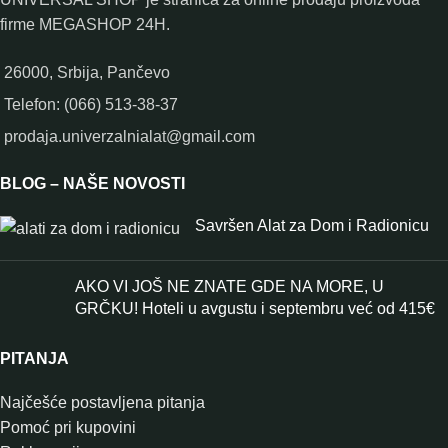
firme MEGASHOP 24H.
26000, Srbija, Pančevo
Telefon: (066) 513-38-37
prodaja.univerzalnialat@gmail.com
BLOG – NAŠE NOVOSTI
Savršen Alat za Dom i Radionicu
AKO VI JOŠ NE ZNATE GDE NA MORE, U
GRČKU! Hoteli u avgustu i septembru već od 415€
PITANJA
Najčešće postavljena pitanja
Pomoć pri kupovini