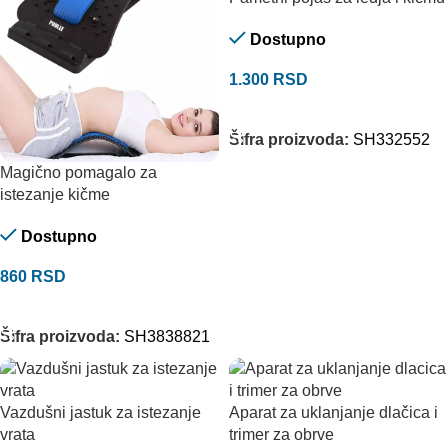
Dostupno
1.300
RSD
DODAJ U KORPU
Šifra proizvoda:
SH332552
Magično pomagalo za
istezanje kičme
Dostupno
860
RSD
DODAJ U KORPU
Šifra proizvoda:
SH3838821
Vazdušni jastuk za istezanje
Aparat za uklanjanje dlačica i
vrata
trimer za obrve