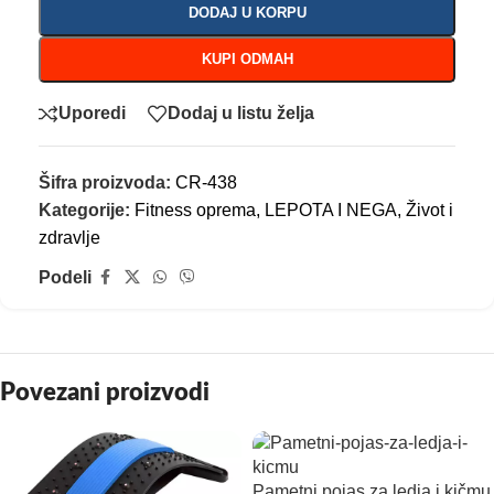
DODAJ U KORPU
KUPI ODMAH
Uporedi
Dodaj u listu želja
Šifra proizvoda:
CR-438
Kategorije:
Fitness oprema
,
LEPOTA I NEGA
,
Život i
zdravlje
Podeli
Povezani proizvodi
Pametni pojas za ledja i kičmu