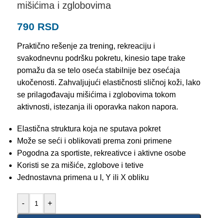
mišićima i zglobovima
790
RSD
Praktično rešenje za trening, rekreaciju i
svakodnevnu podršku pokretu, kinesio tape trake
pomažu da se telo oseća stabilnije bez osećaja
ukočenosti. Zahvaljujući elastičnosti sličnoj koži, lako
se prilagođavaju mišićima i zglobovima tokom
aktivnosti, istezanja ili oporavka nakon napora.
Elastična struktura koja ne sputava pokret
Može se seći i oblikovati prema zoni primene
Pogodna za sportiste, rekreativce i aktivne osobe
Koristi se za mišiće, zglobove i tetive
Jednostavna primena u I, Y ili X obliku
-
+