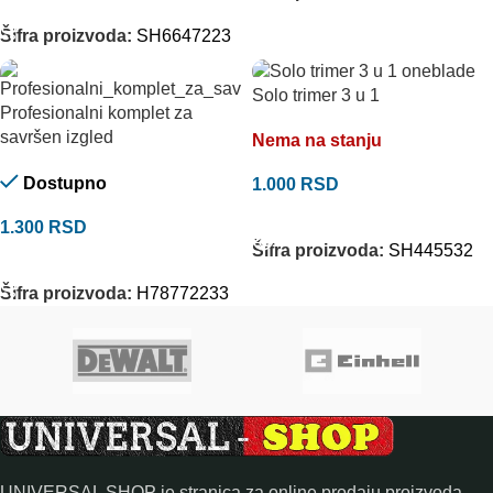
DODAJ U KORPU
Šifra proizvoda:
SH6647223
Solo trimer 3 u 1
Profesionalni komplet za
savršen izgled
Nema na stanju
Dostupno
1.000
RSD
PROČITAJTE JOŠ
1.300
RSD
Šifra proizvoda:
SH445532
DODAJ U KORPU
Šifra proizvoda:
H78772233
UNIVERSAL SHOP je stranica za online prodaju proizvoda