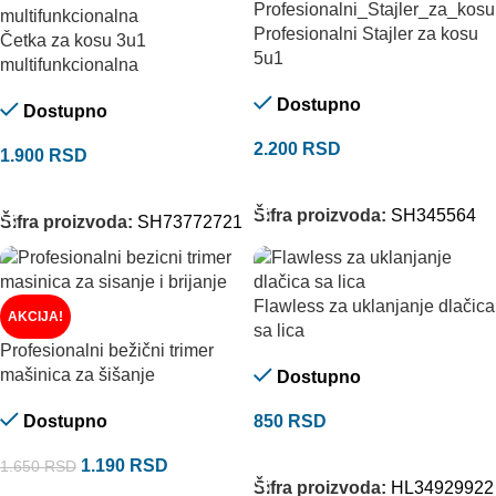
Profesionalni Stajler za kosu
Četka za kosu 3u1
5u1
multifunkcionalna
Dostupno
Dostupno
2.200
RSD
1.900
RSD
DODAJ U KORPU
DODAJ U KORPU
Šifra proizvoda:
SH345564
Šifra proizvoda:
SH73772721
Flawless za uklanjanje dlačica
AKCIJA!
sa lica
Profesionalni bežični trimer
mašinica za šišanje
Dostupno
Dostupno
850
RSD
DODAJ U KORPU
1.190
RSD
1.650
RSD
Šifra proizvoda:
HL34929922