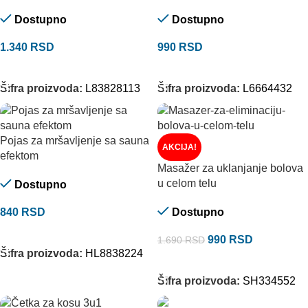
Dostupno
Dostupno
1.340
RSD
990
RSD
DODAJ U KORPU
DODAJ U KORPU
Šifra proizvoda:
L83828113
Šifra proizvoda:
L6664432
Pojas za mršavljenje sa sauna
AKCIJA!
efektom
Masažer za uklanjanje bolova
u celom telu
Dostupno
840
RSD
Dostupno
DODAJ U KORPU
990
RSD
1.690
RSD
Šifra proizvoda:
HL8838224
DODAJ U KORPU
Šifra proizvoda:
SH334552