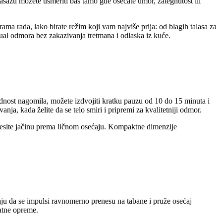
 masažu možete usmeriti baš tamo gde osećate umor, zategnutost ili
grama rada, lako birate režim koji vam najviše prija: od blagih talasa za
ual odmora bez zakazivanja tretmana i odlaska iz kuće.
nost nagomila, možete izdvojiti kratku pauzu od 10 do 15 minuta i
nja, kada želite da se telo smiri i pripremi za kvalitetniji odmor.
odesite jačinu prema ličnom osećaju. Kompaktne dimenzije
ju da se impulsi ravnomerno prenesu na tabane i pruže osećaj
datne opreme.