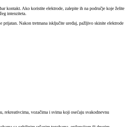
bar kontakt. Ako koristite elektrode, zalepite ih na područje koje želite
žeg intenziteta.
prijatan. Nakon tretmana isključite uređaj, pažljivo skinite elektrode
u, rekreativcima, vozačima i svima koji osećaju svakodnevnu
osobama sa ozbiljnim srčanim tegobama, epilepsijom ili drugim