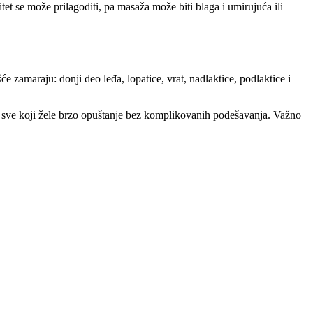
et se može prilagoditi, pa masaža može biti blaga i umirujuća ili
će zamaraju: donji deo leđa, lopatice, vrat, nadlaktice, podlaktice i
i sve koji žele brzo opuštanje bez komplikovanih podešavanja. Važno