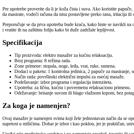
Pre upotrebe proverite da li je koža čista i suva. Ako koristite papuče,
da masirate, vodeći računa da nisu postavljene preko rana, iritacija ili 
Preporučuje se da prva upotreba bude kraća, kako biste se navikli na o
i vratite ih na zaštitnu foliju kako bi duže zadržale lepljivost.
Specifikacija
Tip proizvoda: elektro masažer za kućnu relaksaciju.
Broj programa: 8 režima rada.
Zone primene: stopala, noge, leđa, vrat, ruke, ramena.
Dodaci u paketu: 1 kontrolna jedinica, 2 papuče za masiranje, se
Način rada: površinski električni impulsi za osećaj masaže.
Podešavanje: izbor programa i regulacija intenziteta.
Upotreba: za ličnu, kućnu i povremenu relaksacionu primenu.
Održavanje: brisanje suvom ili blago vlažnom krpom, bez pota
Za koga je namenjen?
Ovaj masažer je namenjen svima koji žele jednostavan način da se o
napetost u mišićima. Dobar je izbor i kao poklon, jer je praktičan, un
Uređaj nije medicinsko sredstvo i ne zamenjuje pregled, terapiju ili