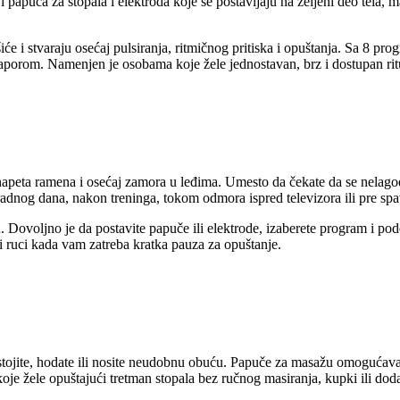
i papuča za stopala i elektroda koje se postavljaju na željeni deo tela,
iće i stvaraju osećaj pulsiranja, ritmičnog pritiska i opuštanja. Sa 8 pro
naporom. Namenjen je osobama koje žele jednostavan, brz i dostupan rit
peta ramena i osećaj zamora u leđima. Umesto da čekate da se nelagod
radnog dana, nakon treninga, tokom odmora ispred televizora ili pre spava
. Dovoljno je da postavite papuče ili elektrode, izaberete program i p
ri ruci kada vam zatreba kratka pauza za opuštanje.
stojite, hodate ili nosite neudobnu obuću. Papuče za masažu omogućava
oje žele opuštajući tretman stopala bez ručnog masiranja, kupki ili do