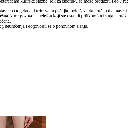
pterećenja kurirske službe, rok za isporuku se može produžiti i do 7 ra
tavljena tog dana, kurir svaku pošiljku pokušava da uruči u dva navrat
na, kurir pozove na telefon koji ste ostavili prilikom kreiranja narudž
raćena.
log neuručenja i dogovoriti se o ponovnom slanju.