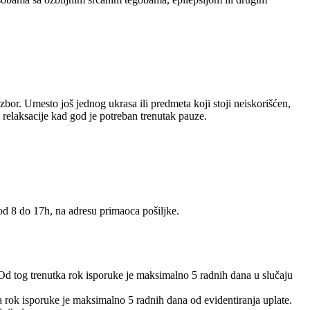
 izbor. Umesto još jednog ukrasa ili predmeta koji stoji neiskorišćen,
j relaksacije kad god je potreban trenutak pauze.
 od 8 do 17h, na adresu primaoca pošiljke.
 Od tog trenutka rok isporuke je maksimalno 5 radnih dana u slučaju
 a rok isporuke je maksimalno 5 radnih dana od evidentiranja uplate.