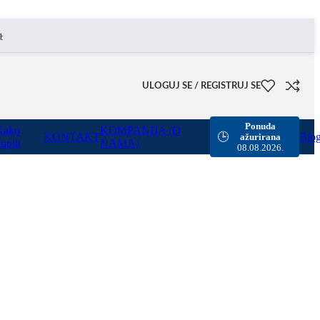
mogućili smo besplatnu dostavu za sve porudžbine sa našeg sajta u vrednosti preko 8000 rsd.
ULOGUJ SE / REGISTRUJ SE
Ponuda
Kako
KOMPANIJA (O
KONTAKT
Blo
🕒
ažurirana
upiti
NAMA)
08.08.2026.