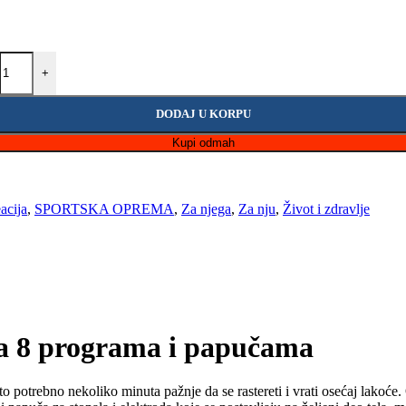
+
DODAJ U KORPU
Kupi odmah
eacija
,
SPORTSKA OPREMA
,
Za njega
,
Za nju
,
Život i zdravlje
 sa 8 programa i papučama
sto potrebno nekoliko minuta pažnje da se rastereti i vrati osećaj lakoće.