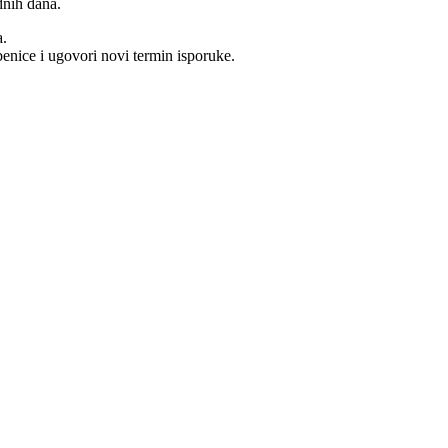
dnih dana.
a.
benice i ugovori novi termin isporuke.