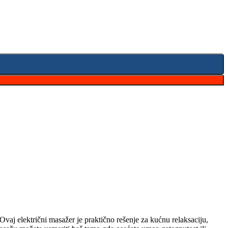
 Ovaj električni masažer je praktično rešenje za kućnu relaksaciju,