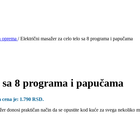
ka oprema
/
Električni masažer za celo telo sa 8 programa i papučama
lo sa 8 programa i papučama
 cena je: 1.790 RSD.
žer donosi praktičan način da se opustite kod kuće za svega nekoliko m