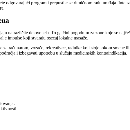
te odgovarajući program i prepustite se ritmičnom radu uređaja. Intenzit
ra.
mena
jaju na različite delove tela. To ga čini pogodnim za zone koje se najčeš
šalje impulse koji stvaraju osećaj lokalne masaže.
za računarom, vozače, rekreativce, radnike koji stoje tokom smene il
a područja i izbegavati upotrebu u slučaju medicinskih kontraindikacija.
tovanja.
ktivnosti.