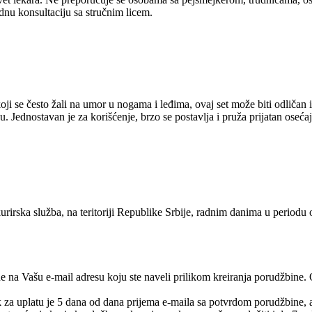
dnu konsultaciju sa stručnim licem.
a koji se često žali na umor u nogama i leđima, ovaj set može biti odličan
. Jednostavan je za korišćenje, brzo se postavlja i pruža prijatan oseća
urirska služba, na teritoriji Republike Srbije, radnim danima u periodu
e na Vašu e-mail adresu koju ste naveli prilikom kreiranja porudžbine.
rok za uplatu je 5 dana od dana prijema e-maila sa potvrdom porudžbine,