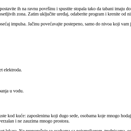
 postavite ih na ravnu površinu i spustite stopala tako da tabani imaju do
osetljivih zona. Zatim uključite uređaj, odaberite program i krenite od ni
sećaj impulsa. Jačinu povećavajte postepeno, samo do nivoa koji vam je 
t elektroda.
panja u vodu.
puste kod kuće: zaposlenima koji dugo sede, osobama koje mnogo hodaj
iverzalan i ne zauzima mnogo prostora.
 savet lekara. Ne preporučuje se osobama sa pejsmejkerom, trudnicama, 