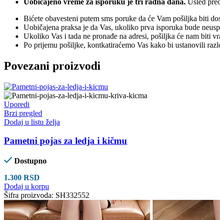
Uobičajeno vreme za isporuku je tri radna dana.
Usled preo
Bićete obavesteni putem sms poruke da će Vam pošiljka biti dos
Uobičajena praksa je da Vas, ukoliko prva isporuka bude neuspeš
Ukoliko Vas i tada ne pronađe na adresi, pošiljka će nam biti v
Po prijemu pošiljke, kontkatiraćemo Vas kako bi ustanovili raz
Povezani proizvodi
Uporedi
Brzi pregled
Dodaj u listu želja
Pametni pojas za ledja i kičmu
Dostupno
1.300
RSD
Dodaj u korpu
Šifra proizvoda:
SH332552