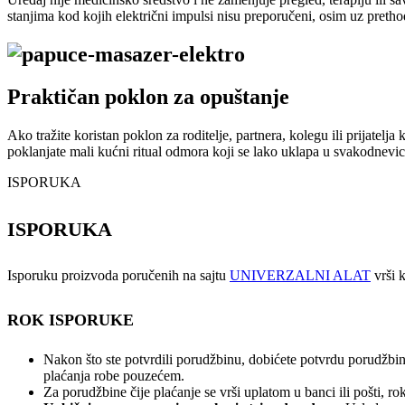
stanjima kod kojih električni impulsi nisu preporučeni, osim uz pretho
Praktičan poklon za opuštanje
Ako tražite koristan poklon za roditelje, partnera, kolegu ili prijatelj
poklanjate mali kućni ritual odmora koji se lako uklapa u svakodnevicu
ISPORUKA
ISPORUKA
Isporuku proizvoda poručenih na sajtu
UNIVERZALNI ALAT
vrši k
ROK ISPORUKE
Nakon što ste potvrdili porudžbinu, dobićete potvrdu porudžbin
plaćanja robe pouzećem.
Za porudžbine čije plaćanje se vrši uplatom u banci ili pošti, 