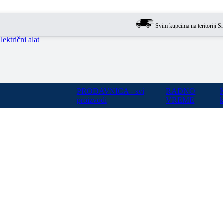
Svim kupcima na teritoriji Srbije o
lektrični alat
PRODAVNICA - svi
RADNO
proizvodi
VREME
k