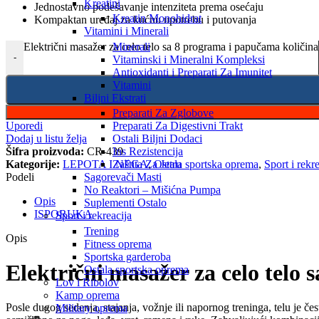
Kreatini
Jednostavno podešavanje intenziteta prema osećaju
Kreatin Monohidrat
Kompaktan uređaj za kućnu upotrebu i putovanja
Vitamini i Minerali
Električni masažer za celo telo sa 8 programa i papučama količina
Minerali
-
Vitaminski i Mineralni Kompleksi
Antioxidanti i Preparati Za Imunitet
Vitamini
Biljni Ekstrati
Preparati Za Zglobove
Uporedi
Preparati Za Digestivni Trakt
Dodaj u listu želja
Ostali Biljni Dodaci
Šifra proizvoda:
CR-439
Ins Rezistencija
Kategorije:
LEPOTA I NEGA
,
Ostala sportska oprema
,
Sport i rekr
Zaštita Za Jetru
Podeli
Sagorevači Masti
No Reaktori – Mišićna Pumpa
Opis
Suplementi Ostalo
ISPORUKA
Sport i rekreacija
Trening
Opis
Fitness oprema
Sportska garderoba
Električni masažer za celo telo
Ostala sportska oprema
Lov i Ribolov
Kamp oprema
Posle dugog sedenja, stajanja, vožnje ili napornog treninga, telu je če
Military oprema