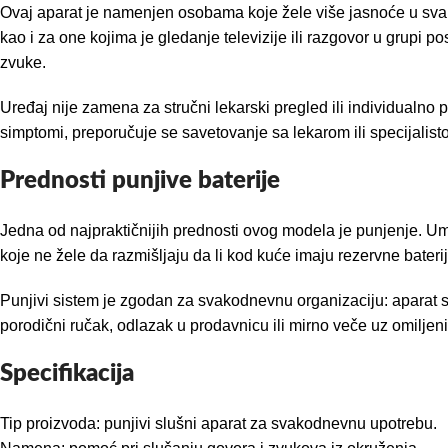
Ovaj aparat je namenjen osobama koje žele više jasnoće u svak
kao i za one kojima je gledanje televizije ili razgovor u grupi p
zvuke.
Uređaj nije zamena za stručni lekarski pregled ili individualno
simptomi, preporučuje se savetovanje sa lekarom ili specijalist
Prednosti punjive baterije
Jedna od najpraktičnijih prednosti ovog modela je punjenje. Um
koje ne žele da razmišljaju da li kod kuće imaju rezervne baterij
Punjivi sistem je zgodan za svakodnevnu organizaciju: aparat se
porodični ručak, odlazak u prodavnicu ili mirno veče uz omiljen
Specifikacija
Tip proizvoda: punjivi slušni aparat za svakodnevnu upotrebu.