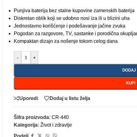
Punjiva baterija bez stalne kupovine zamenskih baterija
Diskretan oblik koji se udobno nosi iza ili u blizini uha
Jednostavno korišćenje i podešavanje jačine zvuka
Pogodan za razgovore, TV, sastanke i porodična okuplja
Kompaktan dizajn za nošenje tokom celog dana
-
+
DODAJ
KUPI
Uporedi
Dodaj u listu želja
Šifra proizvoda:
CR-440
Kategorija:
Život i zdravlje
Podeli