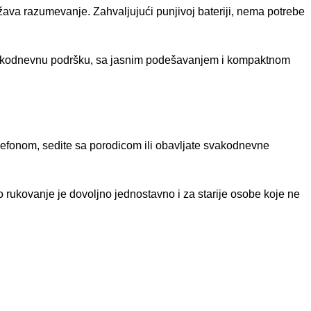
ežava razumevanje. Zahvaljujući punjivoj bateriji, nema potrebe
 svakodnevnu podršku, sa jasnim podešavanjem i kompaktnom
elefonom, sedite sa porodicom ili obavljate svakodnevne
 rukovanje je dovoljno jednostavno i za starije osobe koje ne