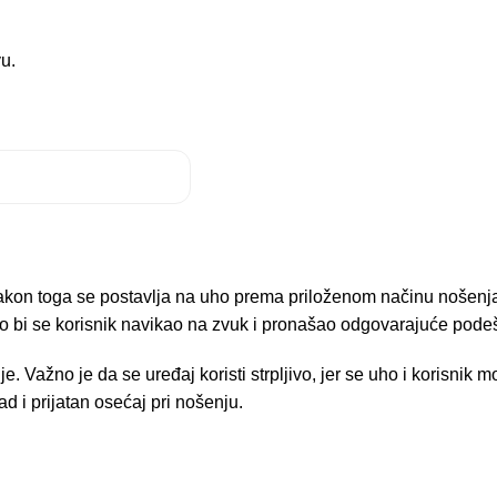
u.
akon toga se postavlja na uho prema priloženom načinu nošenja
ako bi se korisnik navikao na zvuk i pronašao odgovarajuće pode
 Važno je da se uređaj koristi strpljivo, jer se uho i korisnik
 i prijatan osećaj pri nošenju.