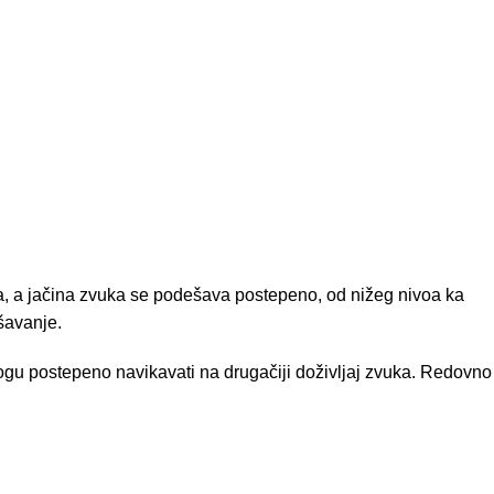
, a jačina zvuka se podešava postepeno, od nižeg nivoa ka
šavanje.
 mogu postepeno navikavati na drugačiji doživljaj zvuka. Redovno