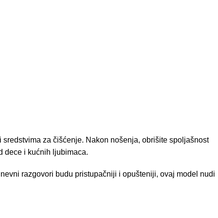
 sredstvima za čišćenje. Nakon nošenja, obrišite spoljašnost
od dece i kućnih ljubimaca.
evni razgovori budu pristupačniji i opušteniji, ovaj model nudi