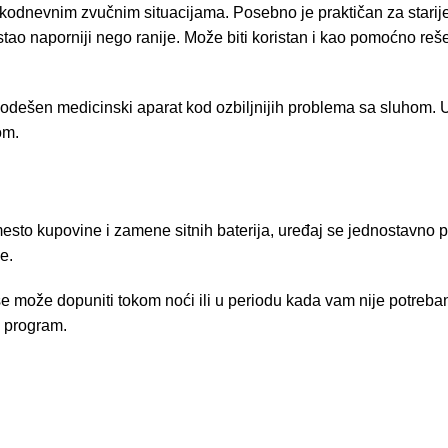
odnevnim zvučnim situacijama. Posebno je praktičan za starije 
ostao naporniji nego ranije. Može biti koristan i kao pomoćno reše
 podešen medicinski aparat kod ozbiljnijih problema sa sluhom. U
om.
esto kupovine i zamene sitnih baterija, uređaj se jednostavno p
e.
 može dopuniti tokom noći ili u periodu kada vam nije potreban.
i program.