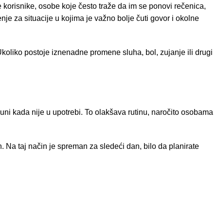
korisnike, osobe koje često traže da im se ponovi rečenica,
nje za situacije u kojima je važno bolje čuti govor i okolne
koliko postoje iznenadne promene sluha, bol, zujanje ili drugi
uni kada nije u upotrebi. To olakšava rutinu, naročito osobama
 Na taj način je spreman za sledeći dan, bilo da planirate