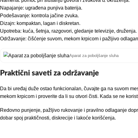
Namena: pomoć pri slušanju govora i zvukova iz okruženja.
Napajanje: ugrađena punjiva baterija.
Podešavanje: kontrola jačine zvuka.
Dizajn: kompaktan, lagan i diskretan.
Upotreba: kuća, šetnja, razgovori, gledanje televizije, druženja.
Održavanje: čišćenje suvom, mekom krpicom i pažljivo odlagan
Aparat za poboljšanje sluha
Praktični saveti za održavanje
Da bi uređaj duže ostao funkcionalan, čuvajte ga na suvom mest
mekom krpicom i proverite da li su otvori čisti. Kada se ne korist
Redovno punjenje, pažljivo rukovanje i pravilno odlaganje dopri
dobar spoj praktičnosti, diskrecije i lakoće korišćenja.