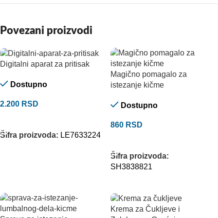
Povezani proizvodi
Digitalni aparat za pritisak
Magično pomagalo za
Dostupno
istezanje kičme
2.200
RSD
Dostupno
DODAJ U KORPU
860
RSD
Šifra proizvoda:
LE7633224
DODAJ U KORPU
Šifra proizvoda:
SH3838821
Krema za Čukljeve i