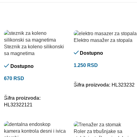
Elektro masažer za stopala
Steznik za koleno silikonski
Dostupno
sa magnetima
1.250
RSD
Dostupno
DODAJ U KORPU
670
RSD
Šifra proizvoda:
HL323232
DODAJ U KORPU
Šifra proizvoda:
HL32322121
Roler za trbušnjake sa