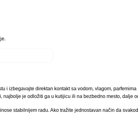
je.
u i izbegavajte direktan kontakt sa vodom, vlagom, parfemima i
i, najbolje je odložiti ga u kutijicu ili na bezbedno mesto, dalje 
nose stabilnijem radu. Ako tražite jednostavan način da svakodn