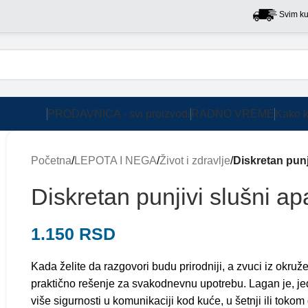
Svim kupcima 
PRODAVNICA - svi proizvodi
RADNO VREME
Kako k
Početna
/
LEPOTA I NEGA
/
Život i zdravlje
/
Diskretan punj
Diskretan punjivi slušni ap
1.150
RSD
Kada želite da razgovori budu prirodniji, a zvuci iz okruže
praktično rešenje za svakodnevnu upotrebu. Lagan je, 
više sigurnosti u komunikaciji kod kuće, u šetnji ili tokom