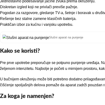
Jednostavno podešavanje jačine zvuka prema okruženju.
Diskretan izgled koji ne privlači previše pažnje.
Pogodan za razgovore, gledanje TV-a, šetnje i boravak u društv
Rešenje bez stalne zamene klasičnih baterija.
Praktičan izbor za kućnu i vanjsku upotrebu.
Slušni aparat na punjenje
Kako se koristi?
Pre prve upotrebe preporučuje se potpuno punjenje uređaja. N
željenom intenzitetu. Najbolje je početi u mirnijem prostoru, k
U bučnijem okruženju može biti potrebno dodatno prilagođavanje.
čišćenje spoljašnjih delova pomaže da aparat zadrži pouzdan rad
Za koga je namenjen?