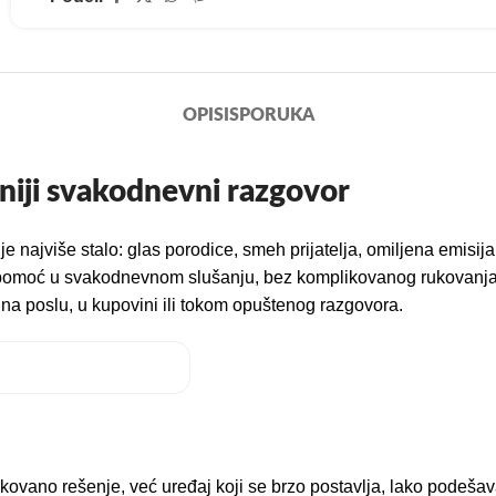
OPIS
ISPORUKA
asniji svakodnevni razgovor
 najviše stalo: glas porodice, smeh prijatelja, omiljena emisija
u pomoć u svakodnevnom slušanju, bez komplikovanog rukovanja i
 na poslu, u kupovini ili tokom opuštenog razgovora.
kovano rešenje, već uređaj koji se brzo postavlja, lako podešav