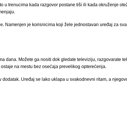
ito u trenucima kada razgovor postane tiši ili kada okruženje ot
menjaju.
nje. Namenjen je korisnicima koji žele jednostavan uređaj za
ma dana. Možete ga nositi dok gledate televiziju, razgovarate t
aj ostaje na mestu bez osećaja prevelikog opterećenja.
v dodatak. Uređaj se lako uklapa u svakodnevni ritam, a njegovo