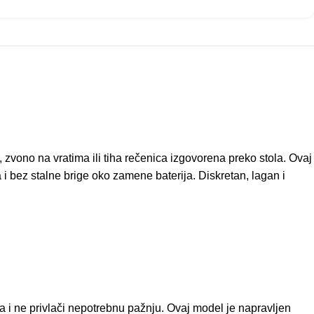
, zvono na vratima ili tiha rečenica izgovorena preko stola. Ovaj
 bez stalne brige oko zamene baterija. Diskretan, lagan i
a i ne privlači nepotrebnu pažnju. Ovaj model je napravljen