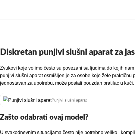
Diskretan punjivi slušni aparat za j
Zvukovi koje volimo često su povezani sa ljudima do kojih nam je
punjivi slušni aparat osmišljen je za osobe koje žele praktičn
jednostavan za upotrebu, može postati pouzdan pratilac u kući,
Punjivi slušni aparat
Zašto odabrati ovaj model?
U svakodnevnim situacijama često nije potrebno veliko i kompli