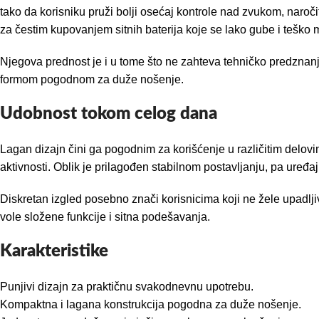
tako da korisniku pruži bolji osećaj kontrole nad zvukom, naroč
za čestim kupovanjem sitnih baterija koje se lako gube i teško 
Njegova prednost je i u tome što ne zahteva tehničko predzna
formom pogodnom za duže nošenje.
Udobnost tokom celog dana
Lagan dizajn čini ga pogodnim za korišćenje u različitim delovi
aktivnosti. Oblik je prilagođen stabilnom postavljanju, pa uređ
Diskretan izgled posebno znači korisnicima koji ne žele upadlji
vole složene funkcije i sitna podešavanja.
Karakteristike
Punjivi dizajn za praktičnu svakodnevnu upotrebu.
Kompaktna i lagana konstrukcija pogodna za duže nošenje.