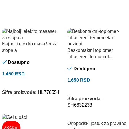
Najbolji elektro masažer za
stopala
Beskontaktni toplomer
infracrveni termometar
Dostupno
Dostupno
1.450
RSD
1.650
RSD
DODAJ U KORPU
DODAJ U KORPU
Šifra proizvoda:
HL778554
Šifra proizvoda:
SH6632233
Ortopedski jastuk za pravilno
AKCIJA!