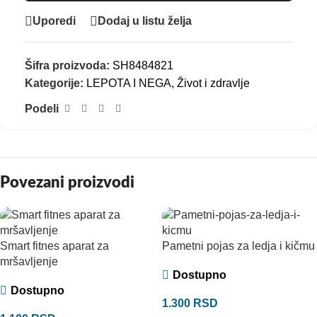
Uporedi
Dodaj u listu želja
Šifra proizvoda:
SH8484821
Kategorije:
LEPOTA I NEGA
,
Život i zdravlje
Podeli
Povezani proizvodi
Smart fitnes aparat za
Pametni pojas za ledja i kičmu
mršavljenje
Dostupno
Dostupno
1.300
RSD