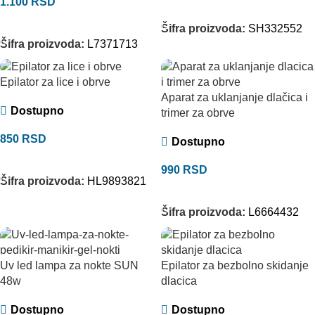
1.100
RSD
DODAJ U KORPU
DODAJ U KORPU
Šifra proizvoda:
SH332552
Šifra proizvoda:
L7371713
Epilator za lice i obrve
Aparat za uklanjanje dlačica i
Dostupno
trimer za obrve
850
RSD
Dostupno
DODAJ U KORPU
990
RSD
Šifra proizvoda:
HL9893821
DODAJ U KORPU
Šifra proizvoda:
L6664432
Uv led lampa za nokte SUN
Epilator za bezbolno skidanje
48w
dlacica
Dostupno
Dostupno