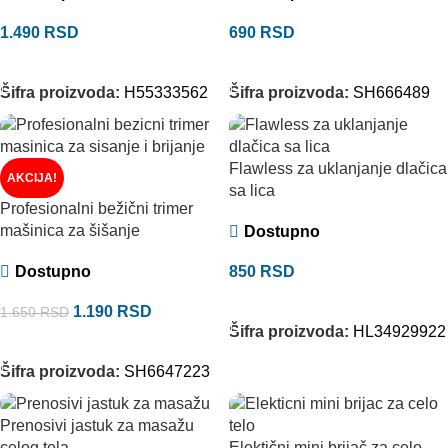
1.490
RSD
690
RSD
DODAJ U KORPU
DODAJ U KORPU
Šifra proizvoda:
H55333562
Šifra proizvoda:
SH666489
Flawless za uklanjanje dlačica
AKCIJA!
sa lica
Profesionalni bežični trimer
mašinica za šišanje
Dostupno
Dostupno
850
RSD
DODAJ U KORPU
1.190
RSD
1.650
RSD
Šifra proizvoda:
HL34929922
DODAJ U KORPU
Šifra proizvoda:
SH6647223
Prenosivi jastuk za masažu
Elektični mini brijač za celo
celog tela