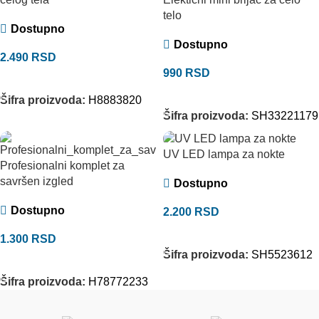
telo
Dostupno
Dostupno
2.490
RSD
990
RSD
DODAJ U KORPU
DODAJ U KORPU
Šifra proizvoda:
H8883820
Šifra proizvoda:
SH33221179
UV LED lampa za nokte
Profesionalni komplet za
savršen izgled
Dostupno
Dostupno
2.200
RSD
DODAJ U KORPU
1.300
RSD
Šifra proizvoda:
SH5523612
DODAJ U KORPU
Šifra proizvoda:
H78772233