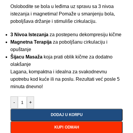
Oslobodite se bola u leđima uz spravu sa 3 nivoa
istezanja i magnetima! Pomaže u smanjenju bola,
poboljšava držanje i stimuliše cirkulaciju.
3 Nivoa Istezanja
za postepenu dekompresiju kičme
Magnetna Terapija
za poboljšanu cirkulaciju i
opuštanje
Šijacu Masaža
koja prati oblik kičme za dodatno
olakšanje
Lagana, kompaktna i idealna za svakodnevnu
upotrebu kod kuće ili na poslu. Rezultati već posle 5
minuta dnevno!
-
+
DODAJ U KORPU
KUPI ODMAH