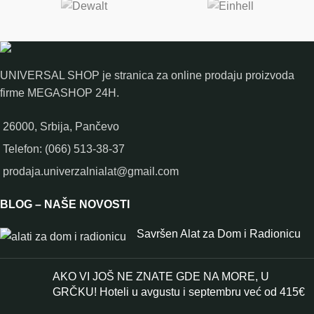
UNIVERSAL SHOP je stranica za online prodaju proizvoda
firme MEGASHOP 24H.
26000, Srbija, Pančevo
Telefon: (066) 513-38-37
prodaja.univerzalnialat@gmail.com
BLOG – NAŠE NOVOSTI
Savršen Alat za Dom i Radionicu
AKO VI JOŠ NE ZNATE GDE NA MORE, U
GRČKU! Hoteli u avgustu i septembru već od 415€