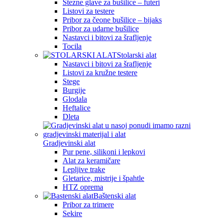
Stezne glave za bušilice – futeri
Listovi za testere
Pribor za čeone bušilice – bijaks
Pribor za udarne bušilice
Nastavci i bitovi za šrafljenje
Tocila
Stolarski alat
Nastavci i bitovi za šrafljenje
Listovi za kružne testere
Stege
Burgije
Glodala
Heftalice
Dleta
Gradjevinski alat
Pur pene, silikoni i lepkovi
Alat za keramičare
Lepljive trake
Gletarice, mistrije i špahtle
HTZ oprema
Baštenski alat
Pribor za trimere
Sekire