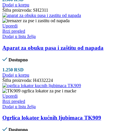
Dodaj u korpu
Šifra proizvoda:
SH2311
Uporedi
Brzi pregled
Dodaj u listu želja
Aparat za obuku pasa i zaštitu od napada
Dostupno
1.250
RSD
Dodaj u korpu
Šifra proizvoda:
H4332224
Uporedi
Brzi pregled
Dodaj u listu želja
Ogrlica lokator kućnih ljubimaca TK909
Dostupno