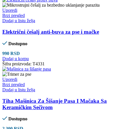
Uporedi
Brzi pregled
Dodaj u listu želja
Električni češalj anti-buva za pse i mačke
Dostupno
990
RSD
Dodaj u korpu
Šifra proizvoda:
T4331
Uporedi
Brzi pregled
Dodaj u listu želja
Tiha Mašinica Za Šišanje Pasa I Mačaka Sa
Keramičkim Sečivom
Dostupno
2.300
RSD