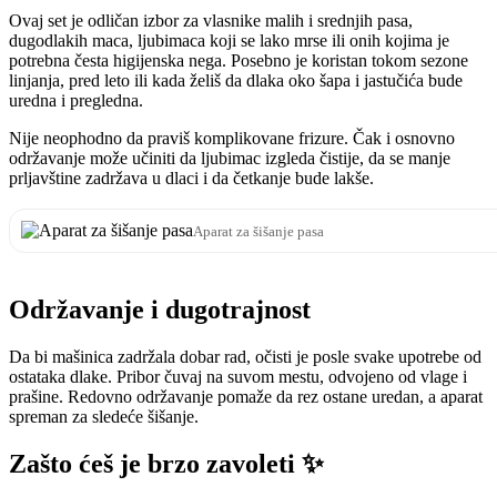
Ovaj set je odličan izbor za vlasnike malih i srednjih pasa,
dugodlakih maca, ljubimaca koji se lako mrse ili onih kojima je
potrebna česta higijenska nega. Posebno je koristan tokom sezone
linjanja, pred leto ili kada želiš da dlaka oko šapa i jastučića bude
uredna i pregledna.
Nije neophodno da praviš komplikovane frizure. Čak i osnovno
održavanje može učiniti da ljubimac izgleda čistije, da se manje
prljavštine zadržava u dlaci i da četkanje bude lakše.
Aparat za šišanje pasa
Održavanje i dugotrajnost
Da bi mašinica zadržala dobar rad, očisti je posle svake upotrebe od
ostataka dlake. Pribor čuvaj na suvom mestu, odvojeno od vlage i
prašine. Redovno održavanje pomaže da rez ostane uredan, a aparat
spreman za sledeće šišanje.
Zašto ćeš je brzo zavoleti ✨