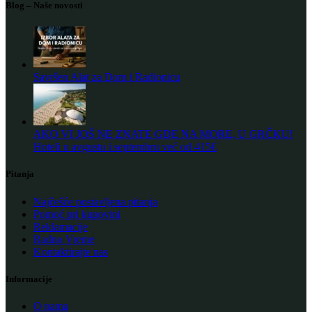
Blog – Naše novosti
Savršen Alat za Dom i Radionicu
AKO VI JOŠ NE ZNATE GDE NA MORE, U GRČKU!
Hoteli u avgustu i septembru već od 415€
Pitanja
Najčešće postavljena pitanja
Pomoć pri kupovini
Reklamacije
Radno Vreme
Kontaktirajte nas
Informacije
O nama