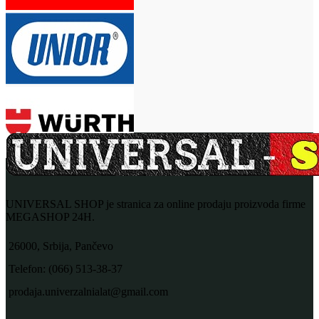
UNIVERSAL SHOP je stranica za online prodaju proizvoda firme
MEGASHOP 24H.
26000, Srbija, Pančevo
Telefon: (066) 513-38-37
prodaja.univerzalnialat@gmail.com