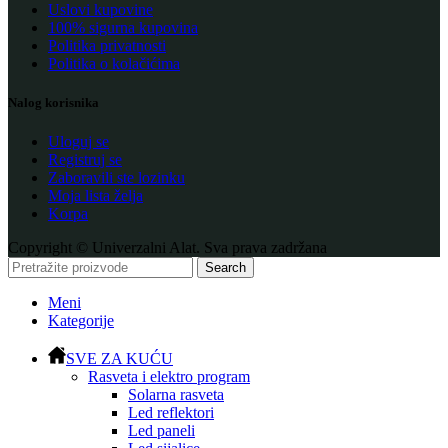
Uslovi kupovine
100% sigurna kupovina
Politika privatnosti
Politika o kolačićima
Nalog korisnika
Uloguj se
Registruj se
Zaboravili ste lozinku
Moja lista želja
Korpa
Copyright © Univerzalni Alat. Sva prava zadržana
Search
Meni
Kategorije
SVE ZA KUĆU
Rasveta i elektro program
Solarna rasveta
Led reflektori
Led paneli