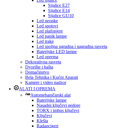
Led sijalice
Sijalice E27
Sijalice E14
Sijalice GU10
Led neonke
Led spotovi
Led plafonjere
Led panik lampe
Led trake
Led spoljna ugradna i nagradna rasveta
Baterijske LED lampe
Led oprema
Dekorativna rasveta
Dvorište i bašta
Domaćinstvo
Bela Tehnika i Kućni Aparati
Kamere i video nadzor
ALATI I OPREMA
Automehaničarski alat
Baterijske lampe
Nasadni ključevi gedore
TORX i imbus ključevi
Ključevi
Klešta
Radapcigeri