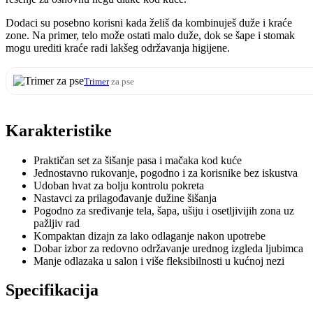
Dodaci su posebno korisni kada želiš da kombinuješ duže i kraće
zone. Na primer, telo može ostati malo duže, dok se šape i stomak
mogu urediti kraće radi lakšeg održavanja higijene.
Trimer
za pse
Karakteristike
Praktičan set za šišanje pasa i mačaka kod kuće
Jednostavno rukovanje, pogodno i za korisnike bez iskustva
Udoban hvat za bolju kontrolu pokreta
Nastavci za prilagođavanje dužine šišanja
Pogodno za sređivanje tela, šapa, ušiju i osetljivijih zona uz
pažljiv rad
Kompaktan dizajn za lako odlaganje nakon upotrebe
Dobar izbor za redovno održavanje urednog izgleda ljubimca
Manje odlazaka u salon i više fleksibilnosti u kućnoj nezi
Specifikacija