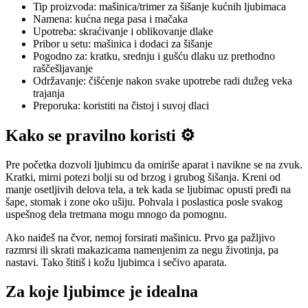
Tip proizvoda: mašinica/trimer za šišanje kućnih ljubimaca
Namena: kućna nega pasa i mačaka
Upotreba: skraćivanje i oblikovanje dlake
Pribor u setu: mašinica i dodaci za šišanje
Pogodno za: kratku, srednju i gušću dlaku uz prethodno
raščešljavanje
Održavanje: čišćenje nakon svake upotrebe radi dužeg veka
trajanja
Preporuka: koristiti na čistoj i suvoj dlaci
Kako se pravilno koristi ⚙️
Pre početka dozvoli ljubimcu da omiriše aparat i navikne se na zvuk.
Kratki, mirni potezi bolji su od brzog i grubog šišanja. Kreni od
manje osetljivih delova tela, a tek kada se ljubimac opusti pređi na
šape, stomak i zone oko ušiju. Pohvala i poslastica posle svakog
uspešnog dela tretmana mogu mnogo da pomognu.
Ako naiđeš na čvor, nemoj forsirati mašinicu. Prvo ga pažljivo
razmrsi ili skrati makazicama namenjenim za negu životinja, pa
nastavi. Tako štitiš i kožu ljubimca i sečivo aparata.
Za koje ljubimce je idealna