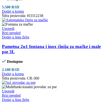
5.500
RSD
Dodaj u korpu
Šifra proizvoda:
H3312238
Uporedi
Brzi pregled
Dodaj u listu želja
Pametna 2u1 fontana i inox činija za mačke i male
pse 3L
Dostupno
2.100
RSD
Dodaj u korpu
Šifra proizvoda:
CR-300
Uporedi
Brzi pregled
Dodaj u listu želja