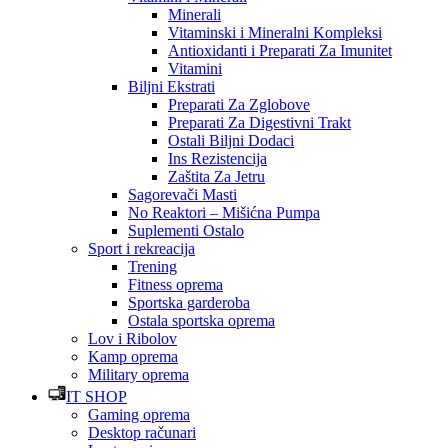
Minerali
Vitaminski i Mineralni Kompleksi
Antioxidanti i Preparati Za Imunitet
Vitamini
Biljni Ekstrati
Preparati Za Zglobove
Preparati Za Digestivni Trakt
Ostali Biljni Dodaci
Ins Rezistencija
Zaštita Za Jetru
Sagorevači Masti
No Reaktori – Mišićna Pumpa
Suplementi Ostalo
Sport i rekreacija
Trening
Fitness oprema
Sportska garderoba
Ostala sportska oprema
Lov i Ribolov
Kamp oprema
Military oprema
IT SHOP
Gaming oprema
Desktop računari