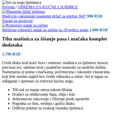
Početna
/
OPREMA ZA KUĆNE LJUBIMCE
MagGrip vakuumski magnetni držač za telefon 360°
990
RSD
Nazad na proizvod
Moderan rotirajući stalak za začine sa 18 teglica gratis
2.600
RSD
Tiha mašinica za šišanje pasa i mačaka komplet
dodataka
1.790
RSD
Uredi dlaku kod kuće brzo i smireno: mašinica za ljubimce donosi
precizan rez, udoban hvat i praktične nastavke za različite dužine.
Namenjena je psima i mačkama, početnicima i iskusnim vlasnicima
koji žele uredan izgled bez čestih odlazaka u salon. Set je lagan za
odlaganje i spreman za redovnu kućnu negu.
Tiši rad za manje stresa tokom šišanja
Dodaci za oblikovanje šapa, ušiju i tela
Jednostavno rukovanje i čišćenje posle upotrebe
Pogodna za finu, srednju i gušću dlaku
Odličan poklon za svakog vlasnika ljubimca