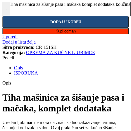
Tiha mašinica za šišanje pasa i mačaka komplet dodataka količina
-
DODAJ U KORPU
Kupi odmah
Uporedi
Dodaj u listu želja
Šifra proizvoda:
CR-151SH
Kategorija:
OPREMA ZA KUĆNE LJUBIMCE
Podeli
Opis
ISPORUKA
Opis
Tiha mašinica za šišanje pasa i
mačaka, komplet dodataka
Uredan ljubimac ne mora da znači stalno zakazivanje termina,
čekanje i odlazak u salon. Ovaj praktičan set za kućno šišanje