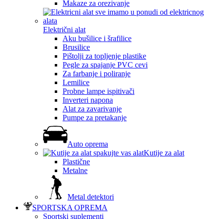
Makaze za orezivanje
Električni alat
Aku bušilice i šrafilice
Brusilice
Pištolji za topljenje plastike
Pegle za spajanje PVC cevi
Za farbanje i poliranje
Lemilice
Probne lampe ispitivači
Inverteri napona
Alat za zavarivanje
Pumpe za pretakanje
Auto oprema
Kutije za alat
Plastične
Metalne
Metal detektori
SPORTSKA OPREMA
Sportski suplementi