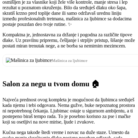
osmišljen je za vlasnike koji žele više kontrole, manje stresa i lep
rezultat u poznatom okruženju. Bilo da sređuješ dlaku oko šapa,
skratiš krzno pred toplije dane ili samo održavaš urednu liniju
između profesionalnih tretmana, mašinica za ljubimce sa dodacima
postaje pouzdan deo tvoje rutine. ✨
Kompaktna je, jednostavna za držanje i pogodna za različite tipove
dlake. Uz pravilnu pripremu, češljanje i strpljiv pristup, šišanje može
postati miran trenutak nege, a ne borba sa nemirnim mezimcem.
Mašinica za ljubimce
Salon za negu u tvom domu 🏠
Najveća prednost ovog kompleta je mogućnost da ljubimca sređuješ
kada njemu i tebi odgovara. Nema gužve, buke nepoznatog prostora
ni nepotrebnog čekanja. Ljubimac ostaje u sigurnom ambijentu, a ti
postepeno biraš tempo rada. To je posebno korisno za pse i mačke
koji su osetljivi na nove mirise, ljude i zvukove.
Kućna nega takođe štedi vreme i novac na duže staze. Umesto da
svako manje skraćivanje dlake postane poseban odlazak, sada