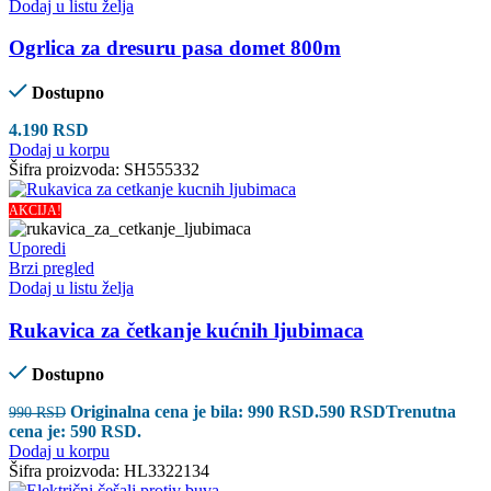
Dodaj u listu želja
Ogrlica za dresuru pasa domet 800m
Dostupno
4.190
RSD
Dodaj u korpu
Šifra proizvoda:
SH555332
AKCIJA!
Uporedi
Brzi pregled
Dodaj u listu želja
Rukavica za četkanje kućnih ljubimaca
Dostupno
Originalna cena je bila: 990 RSD.
590
RSD
Trenutna
990
RSD
cena je: 590 RSD.
Dodaj u korpu
Šifra proizvoda:
HL3322134