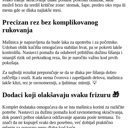
možeš brzo da središ kritične zone: stomak, šape, predeo oko repa ili
mesta gde se dlaka najlakše mrsi.
Precizan rez bez komplikovanog
rukovanja
Mašinica je napravljena da bude laka za upotrebu i za početnike.
Udoban oblik kućišta omogućava stabilan hvat, pa se pokreti lakše
kontrolišu. Nastavci pomažu da odabereš približnu dužinu šišanja i
smanjiš rizik od prekratkog reza, što je naročito važno kod prvih
pokušaja.
Za najbolji rezultat preporučuje se da se dlaka pre šišanja dobro
raščešlja i osuši. Kada nema čvorova i zapetljanih delova, mašinica
lakše klizi, rez je ravnomerniji, a ljubimac mirniji. 💡
Dodaci koji olakšavaju svaku frizuru 🎁
Komplet dodataka omogućava da se ista mašinica koristi za različite
potrebe. Nastavci za dužinu pomažu kod ravnomernog skraćivanja,
dok prateći pribor olakšava održavanje aparata posle tretmana. To
znači da ne kupuješ svaki deo posebno, već dobijaš praktično
rešenje za osnovnu negu dlake kod kuće.