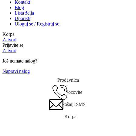
Kontakt
Blog
Lista želja
Uporedi
Uloguj se / Registruj se
Korpa
Zatvori
Prijavite se
Zatvori
Još nemate nalog?
Napravi nalog
Prodavnica
Pozovite
Pošalji SMS
Korpa