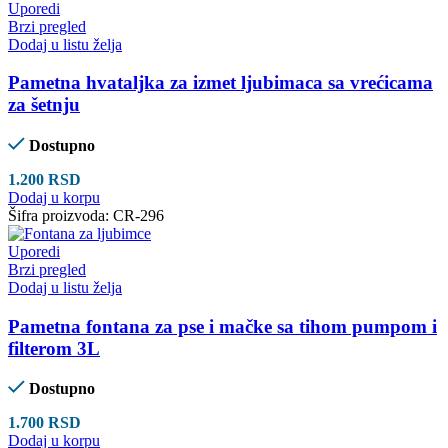
Uporedi
Brzi pregled
Dodaj u listu želja
Pametna hvataljka za izmet ljubimaca sa vrećicama
za šetnju
Dostupno
1.200
RSD
Dodaj u korpu
Šifra proizvoda:
CR-296
Uporedi
Brzi pregled
Dodaj u listu želja
Pametna fontana za pse i mačke sa tihom pumpom i
filterom 3L
Dostupno
1.700
RSD
Dodaj u korpu