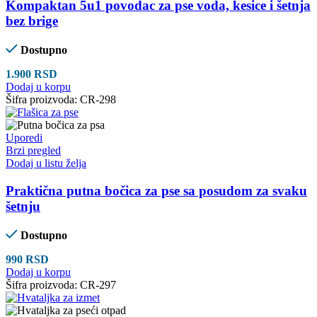
Kompaktan 5u1 povodac za pse voda, kesice i šetnja
bez brige
Dostupno
1.900
RSD
Dodaj u korpu
Šifra proizvoda:
CR-298
Uporedi
Brzi pregled
Dodaj u listu želja
Praktična putna bočica za pse sa posudom za svaku
šetnju
Dostupno
990
RSD
Dodaj u korpu
Šifra proizvoda:
CR-297