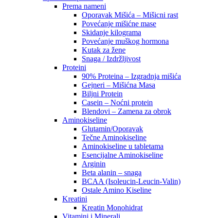
Prema nameni
Oporavak Mišića – Mišicni rast
Povećanje mišićne mase
Skidanje kilograma
Povećanje muškog hormona
Kutak za žene
Snaga / Izdržljivost
Proteini
90% Proteina – Izgradnja mišića
Gejneri – Mišićna Masa
Biljni Protein
Casein – Noćni protein
Blendovi – Zamena za obrok
Aminokiseline
Glutamin/Oporavak
Tečne Aminokiseline
Aminokiseline u tabletama
Esencijalne Aminokiseline
Arginin
Beta alanin – snaga
BCAA (Isoleucin-Leucin-Valin)
Ostale Amino Kiseline
Kreatini
Kreatin Monohidrat
Vitamini i Minerali