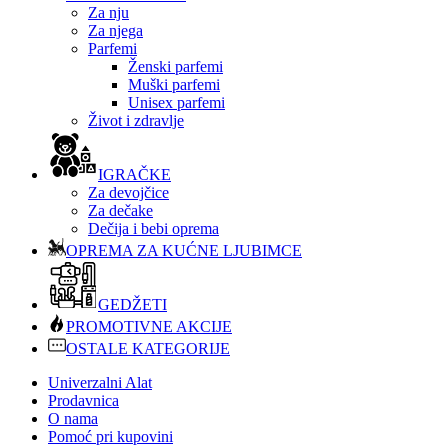
Za nju
Za njega
Parfemi
Ženski parfemi
Muški parfemi
Unisex parfemi
Život i zdravlje
IGRAČKE
Za devojčice
Za dečake
Dečija i bebi oprema
OPREMA ZA KUĆNE LJUBIMCE
GEDŽETI
PROMOTIVNE AKCIJE
OSTALE KATEGORIJE
Univerzalni Alat
Prodavnica
O nama
Pomoć pri kupovini