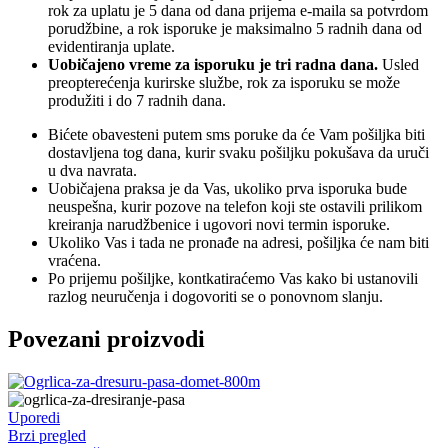
rok za uplatu je 5 dana od dana prijema e-maila sa potvrdom
porudžbine, a rok isporuke je maksimalno 5 radnih dana od
evidentiranja uplate.
Uobičajeno vreme za isporuku je tri radna dana.
Usled
preopterećenja kurirske službe, rok za isporuku se može
produžiti i do 7 radnih dana.
Bićete obavesteni putem sms poruke da će Vam pošiljka biti
dostavljena tog dana, kurir svaku pošiljku pokušava da uruči
u dva navrata.
Uobičajena praksa je da Vas, ukoliko prva isporuka bude
neuspešna, kurir pozove na telefon koji ste ostavili prilikom
kreiranja narudžbenice i ugovori novi termin isporuke.
Ukoliko Vas i tada ne pronađe na adresi, pošiljka će nam biti
vraćena.
Po prijemu pošiljke, kontkatiraćemo Vas kako bi ustanovili
razlog neuručenja i dogovoriti se o ponovnom slanju.
Povezani proizvodi
Uporedi
Brzi pregled