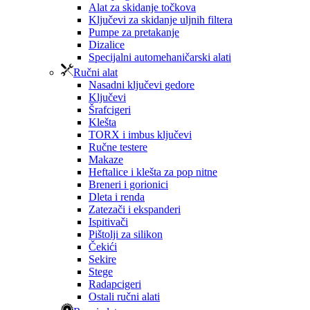
Alat za skidanje točkova
Ključevi za skidanje uljnih filtera
Pumpe za pretakanje
Dizalice
Specijalni automehaničarski alati
Ručni alat
Nasadni ključevi gedore
Ključevi
Šrafcigeri
Klešta
TORX i imbus ključevi
Ručne testere
Makaze
Heftalice i klešta za pop nitne
Breneri i gorionici
Dleta i renda
Zatezači i ekspanderi
Ispitivači
Pištolji za silikon
Čekići
Sekire
Stege
Radapcigeri
Ostali ručni alati