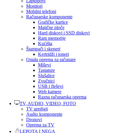
Laptopovi
Monitori
Mobilni telefoni
Računarske komponente
Grafičke kartice
Matične ploče
Hard diskovi i SSD diskovi
Ram memorije
Kućišta
Štampači i skeneri
Kertridži i toneri
Ostala oprema za računare
Miševi
Tastature
Slušalice
Zvučnici
USB i fleševi
Web kamere
Razna računarska oprema
TV, AUDIO, VIDEO, FOTO
TV uredjaji
Audio komponente
Dronovi
Oprema za TV
LEPOTA I NEGA