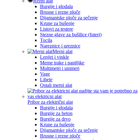
Rezni alat
Burgije i glodala
Brusne i rezne ploče
Dijamantske ploče za sečenje
Krune za bušenje
Listovi za testere
Stezne glave za bušilice (futeri)
Tocila
Nareznice i ureznice
Merni alat
Lenjiri i vinkle
Merne trake i pantljike
Multimetri i unimeri
Vage
Libele
Ostali merni alat
Pribor za električni alat
Burgije i glodala
Burgije za beton
Burgije za drvo
Krune za bušenje
Dijamantske ploče za sečenje
Brusne i rezne ploče