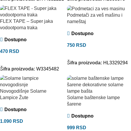
Podmetači za veš mašinu i
FLEX TAPE – Super jaka
nameštaj
vodootporna traka
Dostupno
Dostupno
750
RSD
470
RSD
DODAJ U KORPU
DODAJ U KORPU
Šifra proizvoda:
HL3329294
Šifra proizvoda:
W3345482
Novogodišnje Solarne
Lampice Žute
Solarne baštenske lampe
šarene
Dostupno
Dostupno
1.090
RSD
999
RSD
DODAJ U KORPU