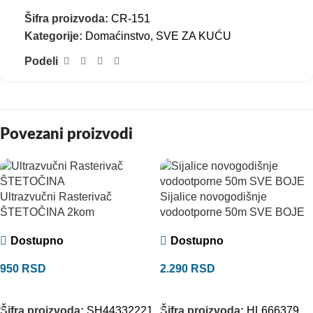
Šifra proizvoda:
CR-151
Kategorije:
Domaćinstvo
,
SVE ZA KUĆU
Podeli
Povezani proizvodi
Ultrazvučni Rasterivač
Sijalice novogodišnje
ŠTETOČINA 2kom
vodootporne 50m SVE BOJE
Dostupno
Dostupno
950
RSD
2.290
RSD
DODAJ U KORPU
ODABERITE OPCIJE
Šifra proizvoda:
SH44332221
Šifra proizvoda:
HL666379