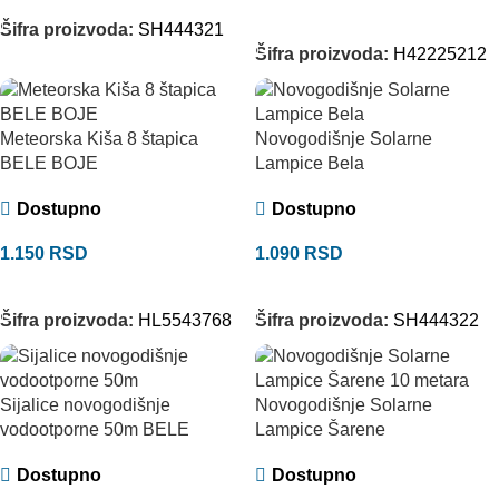
DODAJ U KORPU
Šifra proizvoda:
SH444321
Šifra proizvoda:
H42225212
Meteorska Kiša 8 štapica
Novogodišnje Solarne
BELE BOJE
Lampice Bela
Dostupno
Dostupno
1.150
RSD
1.090
RSD
DODAJ U KORPU
DODAJ U KORPU
Šifra proizvoda:
HL5543768
Šifra proizvoda:
SH444322
Sijalice novogodišnje
Novogodišnje Solarne
vodootporne 50m BELE
Lampice Šarene
Dostupno
Dostupno