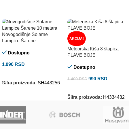
Novogodišnje Solarne
AKCIJA!
Lampice Šarene
Meteorska Kiša 8 štapica
Dostupno
PLAVE BOJE
1.090
RSD
Dostupno
DODAJ U KORPU
990
RSD
1.400
RSD
Šifra proizvoda:
SH443256
DODAJ U KORPU
Šifra proizvoda:
H4334432