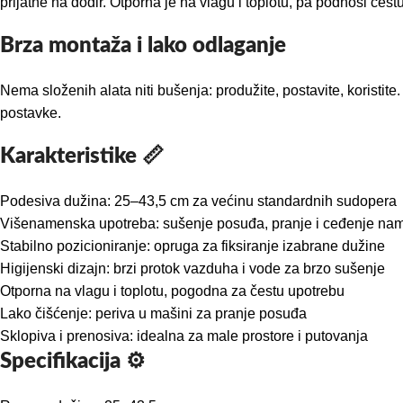
prijatne na dodir. Otporna je na vlagu i toplotu, pa podnosi če
Brza montaža i lako odlaganje
Nema složenih alata niti bušenja: produžite, postavite, koristit
postavke.
Karakteristike 📏
Podesiva dužina: 25–43,5 cm za većinu standardnih sudopera
Višenamenska upotreba: sušenje posuđa, pranje i ceđenje nami
Stabilno pozicioniranje: opruga za fiksiranje izabrane dužine
Higijenski dizajn: brzi protok vazduha i vode za brzo sušenje
Otporna na vlagu i toplotu, pogodna za čestu upotrebu
Lako čišćenje: periva u mašini za pranje posuđa
Sklopiva i prenosiva: idealna za male prostore i putovanja
Specifikacija ⚙️