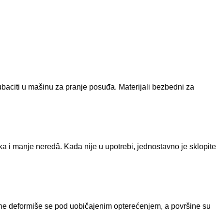
ubaciti u mašinu za pranje posuđa. Materijali bezbedni za
a i manje neredâ. Kada nije u upotrebi, jednostavno je sklopite
a, ne deformiše se pod uobičajenim opterećenjem, a površine su