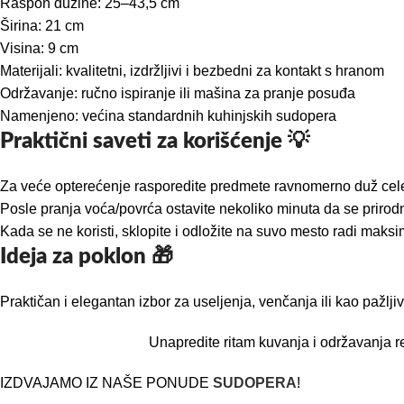
Raspon dužine: 25–43,5 cm
Širina: 21 cm
Visina: 9 cm
Materijali: kvalitetni, izdržljivi i bezbedni za kontakt s hranom
Održavanje: ručno ispiranje ili mašina za pranje posuđa
Namenjeno: većina standardnih kuhinjskih sudopera
Praktični saveti za korišćenje 💡
Za veće opterećenje rasporedite predmete ravnomerno duž cele
Posle pranja voća/povrća ostavite nekoliko minuta da se prirod
Kada se ne koristi, sklopite i odložite na suvo mesto radi maks
Ideja za poklon 🎁
Praktičan i elegantan izbor za useljenja, venčanja ili kao pažl
Unapredite ritam kuvanja i održavanja 
IZDVAJAMO IZ NAŠE PONUDE
SUDOPERA
!