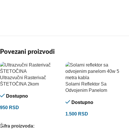
Povezani proizvodi
Ultrazvučni Rasterivač
ŠTETOČINA 2kom
Solarni Reflektor Sa
Odvojenim Panelom
Dostupno
Dostupno
950
RSD
1.500
RSD
DODAJ U KORPU
DODAJ U KORPU
Šifra proizvoda: