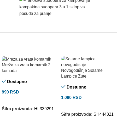
Mreža za vrata komarnik 2
Novogodišnje Solarne
komada
Lampice Žute
Dostupno
Dostupno
990
RSD
1.090
RSD
DODAJ U KORPU
DODAJ U KORPU
Šifra proizvoda:
HL339291
Šifra proizvoda:
SH444321