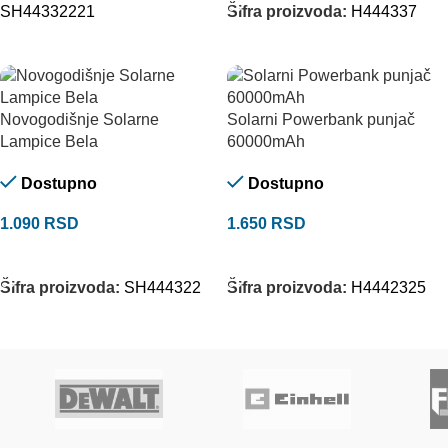
SH44332221
Šifra proizvoda:
H444337
Novogodišnje Solarne
Solarni Powerbank punjač
Lampice Bela
60000mAh
Dostupno
Dostupno
1.090
RSD
1.650
RSD
DODAJ U KORPU
DODAJ U KORPU
Šifra proizvoda:
SH444322
Šifra proizvoda:
H4442325