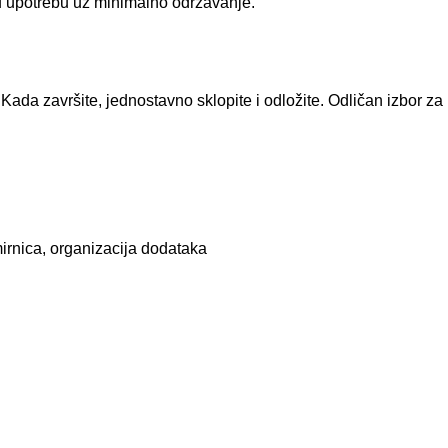
stu upotrebu uz minimalno održavanje.
e. Kada završite, jednostavno sklopite i odložite. Odličan izbor 
rnica, organizacija dodataka