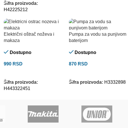
Šifra proizvoda:
H42225212
Električni oštrač noževa i
Pumpa za vodu sa punjivom
makaza
baterijom
Dostupno
Dostupno
990
RSD
870
RSD
DODAJ U KORPU
DODAJ U KORPU
Šifra proizvoda:
Šifra proizvoda:
H3332898
H443322451