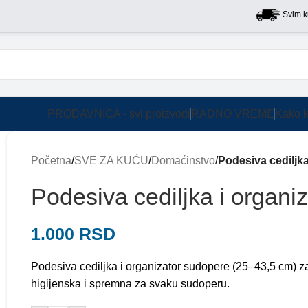
Svim kupcima
PRODAVNICA - svi proizvodi
RADNO VREME
Kako k
Početna
/
SVE ZA KUĆU
/
Domaćinstvo
/
Podesiva cediljka
Podesiva cediljka i organi
1.000
RSD
Podesiva cediljka i organizator sudopere (25–43,5 cm) za
higijenska i spremna za svaku sudoperu.