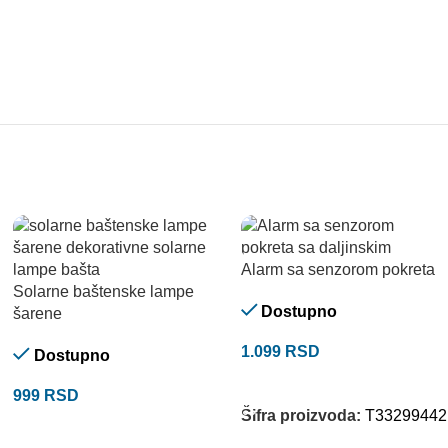
Alarm sa senzorom pokreta
Solarne baštenske lampe
Dostupno
šarene
1.099
RSD
Dostupno
DODAJ U KORPU
999
RSD
Šifra proizvoda:
T33299442
DODAJ U KORPU