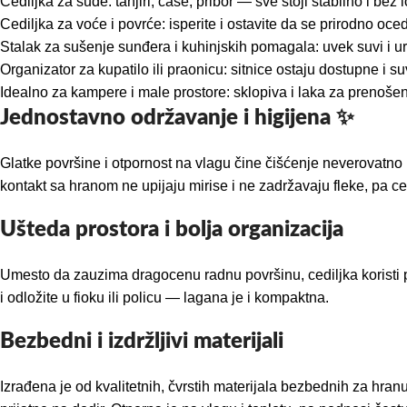
Cediljka za suđe: tanjiri, čaše, pribor — sve stoji stabilno i bez 
Cediljka za voće i povrće: isperite i ostavite da se prirodno oced
Stalak za sušenje sunđera i kuhinjskih pomagala: uvek suvi i ur
Organizator za kupatilo ili praonicu: sitnice ostaju dostupne i su
Idealno za kampere i male prostore: sklopiva i laka za prenošen
Jednostavno održavanje i higijena ✨
Glatke površine i otpornost na vlagu čine čišćenje neverovatno 
kontakt sa hranom ne upijaju mirise i ne zadržavaju fleke, pa c
Ušteda prostora i bolja organizacija
Umesto da zauzima dragocenu radnu površinu, cediljka koristi p
i odložite u fioku ili policu — lagana je i kompaktna.
Bezbedni i izdržljivi materijali
Izrađena je od kvalitetnih, čvrstih materijala bezbednih za hra