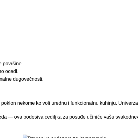
 površine.
no ocedi.
imalne dugovečnosti.
jiv poklon nekome ko voli urednu i funkcionalnu kuhinju. Univer
reda — ova podesiva cediljka za posuđe učiniće vašu svakodnev