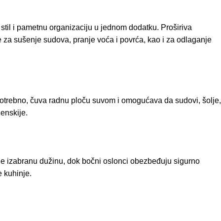
stil i pametnu organizaciju u jednom dodatku. Proširiva
za sušenje sudova, pranje voća i povrća, kao i za odlaganje
potrebno, čuva radnu ploču suvom i omogućava da sudovi, šolje,
jenskije.
uje izabranu dužinu, dok bočni oslonci obezbeđuju sigurno
 kuhinje.