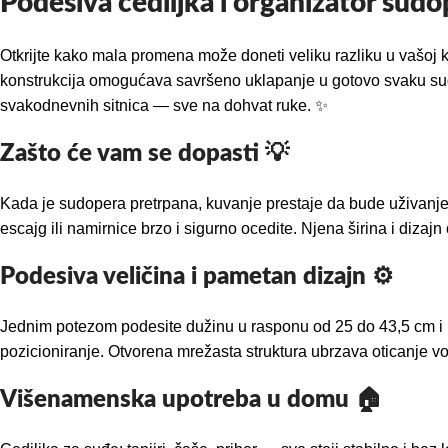
Podesiva cediljka i organizator sud
Otkrijte kako mala promena može doneti veliku razliku u vašoj k
konstrukcija omogućava savršeno uklapanje u gotovo svaku sudo
svakodnevnih sitnica — sve na dohvat ruke. ✨
Zašto će vam se dopasti 💡
Kada je sudopera pretrpana, kuvanje prestaje da bude uživanje.
escajg ili namirnice brzo i sigurno ocedite. Njena širina i diza
Podesiva veličina i pametan dizajn ⚙️
Jednim potezom podesite dužinu u rasponu od 25 do 43,5 cm i pr
pozicioniranje. Otvorena mrežasta struktura ubrzava oticanje vo
Višenamenska upotreba u domu 🏠