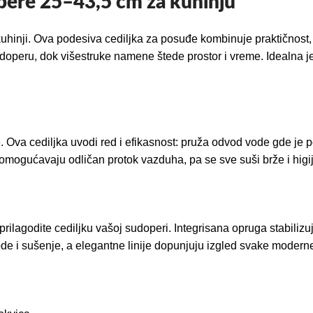
opere 25–43,5 cm za kuhinju
uhinji. Ova podesiva cediljka za posuđe kombinuje praktičnost, 
peru, dok višestruke namene štede prostor i vreme. Idealna je 
 Ova cediljka uvodi red i efikasnost: pruža odvod vode gde je 
jn omogućavaju odličan protok vazduha, pa se sve suši brže i higi
ilagodite cediljku vašoj sudoperi. Integrisana opruga stabiliz
de i sušenje, a elegantne linije dopunjuju izgled svake moderne