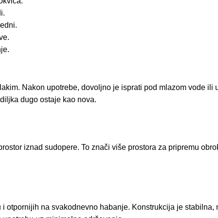
lokvica.
i.
edni.
ve.
je.
lakim. Nakon upotrebe, dovoljno je isprati pod mlazom vode ili 
ediljka dugo ostaje kao nova.
rostor iznad sudopere. To znači više prostora za pripremu obrok
nu i otpornijih na svakodnevno habanje. Konstrukcija je stabiln