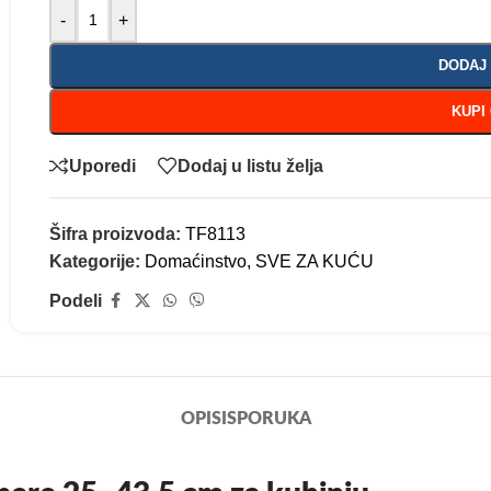
-
+
DODAJ
KUPI
Uporedi
Dodaj u listu želja
Šifra proizvoda:
TF8113
Kategorije:
Domaćinstvo
,
SVE ZA KUĆU
Podeli
OPIS
ISPORUKA