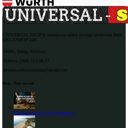
UNIVERSAL SHOP je stranica za online prodaju proizvoda firme
MEGASHOP 24H.
26000, Srbija, Pančevo
Telefon: (066) 513-38-37
prodaja.univerzalnialat@gmail.com
Blog – Naše novosti
Savršen Alat za Dom i Radionicu