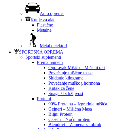
Auto oprema
Kutije za alat
Plastične
Metalne
Metal detektori
SPORTSKA OPREMA
Sportski suplementi
Prema nameni
Oporavak Mišića – Mišicni rast
Povećanje mišićne mase
Skidanje kilograma
Povećanje muškog hormona
Kutak za žene
Snaga / Izdržljivost
Proteini
90% Proteina – Izgradnja mišića
Gejneri – Mišićna Masa
Biljni Protein
Casein – Noćni protein
Blendovi – Zamena za obrok