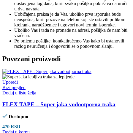
dostavljena tog dana, kurir svaku pošiljku pokušava da uruči
u dva navrata.
Uobičajena praksa je da Vas, ukoliko prva isporuka bude
neuspešna, kurir pozove na telefon koji ste ostavili prilikom
kreiranja narudžbenice i ugovori novi termin isporuke.
Ukoliko Vas i tada ne pronađe na adresi, pošiljka će nam biti
vraćena.
Po prijemu pošiljke, kontkatiraćemo Vas kako bi ustanovili
razlog neuručenja i dogovoriti se o ponovnom slanju.
Povezani proizvodi
Uporedi
Brzi pregled
Dodaj u listu želja
FLEX TAPE – Super jaka vodootporna traka
Dostupno
470
RSD
Dodaj u korpu