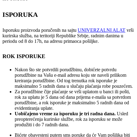
ISPORUKA
Isporuku proizvoda poručenih na sajtu
UNIVERZALNI ALAT
vrši
kurirska služba, na teritoriji Republike Srbije, radnim danima u
periodu od 8 do 17h, na adresu primaoca pošiljke.
ROK ISPORUKE
Nakon što ste potvrdili porudžbinu, dobićete potvrdu
porudžbine na Vašu e-mail adresu koju ste naveli prilikom
kreiranja porudžbine. Od tog trenutka rok isporuke je
maksimalno 5 radnih dana u slučaju plaćanja robe pouzećem.
Za porudžbine čije plaćanje se vrši uplatom u banci ili pošti,
rok za uplatu je 5 dana od dana prijema e-maila sa potvrdom
porudžbine, a rok isporuke je maksimalno 5 radnih dana od
evidentiranja uplate.
Uobičajeno vreme za isporuku je tri radna dana.
Usled
preopterećenja kurirske službe, rok za isporuku se može
produžiti i do 7 radnih dana.
Bićete obavesteni putem sms poruke da će Vam pošiljka biti