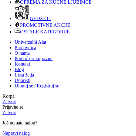
OPREMA ZA KUĆNE LJUBIMCE
GEDŽETI
PROMOTIVNE AKCIJE
OSTALE KATEGORIJE
Univerzalni Alat
Prodavnica
O nama
Pomoć pri kupovini
Kontakt
Blog
Lista želja
Uporedi
Uloguj se / Registruj se
Korpa
Zatvori
Prijavite se
Zatvori
Još nemate nalog?
Napravi nalog