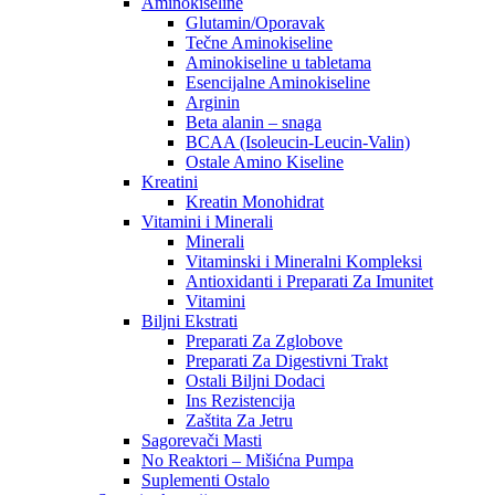
Aminokiseline
Glutamin/Oporavak
Tečne Aminokiseline
Aminokiseline u tabletama
Esencijalne Aminokiseline
Arginin
Beta alanin – snaga
BCAA (Isoleucin-Leucin-Valin)
Ostale Amino Kiseline
Kreatini
Kreatin Monohidrat
Vitamini i Minerali
Minerali
Vitaminski i Mineralni Kompleksi
Antioxidanti i Preparati Za Imunitet
Vitamini
Biljni Ekstrati
Preparati Za Zglobove
Preparati Za Digestivni Trakt
Ostali Biljni Dodaci
Ins Rezistencija
Zaštita Za Jetru
Sagorevači Masti
No Reaktori – Mišićna Pumpa
Suplementi Ostalo