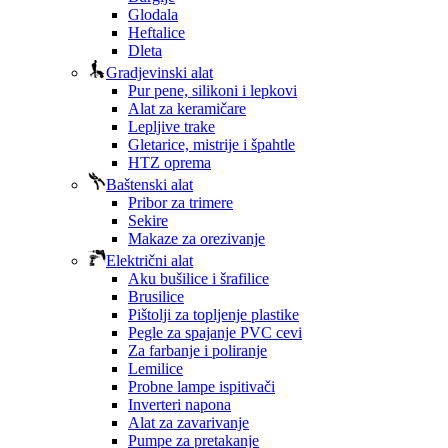
Glodala
Heftalice
Dleta
Gradjevinski alat
Pur pene, silikoni i lepkovi
Alat za keramičare
Lepljive trake
Gletarice, mistrije i špahtle
HTZ oprema
Baštenski alat
Pribor za trimere
Sekire
Makaze za orezivanje
Električni alat
Aku bušilice i šrafilice
Brusilice
Pištolji za topljenje plastike
Pegle za spajanje PVC cevi
Za farbanje i poliranje
Lemilice
Probne lampe ispitivači
Inverteri napona
Alat za zavarivanje
Pumpe za pretakanje