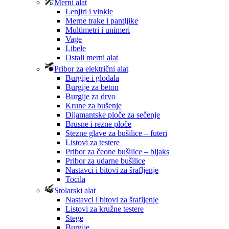
Merni alat
Lenjiri i vinkle
Merne trake i pantljike
Multimetri i unimeri
Vage
Libele
Ostali merni alat
Pribor za električni alat
Burgije i glodala
Burgije za beton
Burgije za drvo
Krune za bušenje
Dijamantske ploče za sečenje
Brusne i rezne ploče
Stezne glave za bušilice – futeri
Listovi za testere
Pribor za čeone bušilice – bijaks
Pribor za udarne bušilice
Nastavci i bitovi za šrafljenje
Tocila
Stolarski alat
Nastavci i bitovi za šrafljenje
Listovi za kružne testere
Stege
Burgije