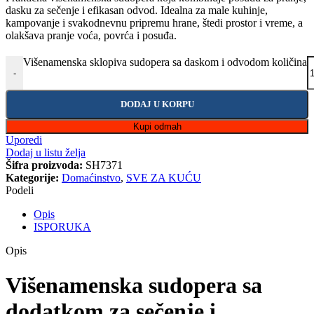
dasku za sečenje i efikasan odvod. Idealna za male kuhinje,
kampovanje i svakodnevnu pripremu hrane, štedi prostor i vreme, a
olakšava pranje voća, povrća i posuđa.
Višenamenska sklopiva sudopera sa daskom i odvodom količina
-
DODAJ U KORPU
Kupi odmah
Uporedi
Dodaj u listu želja
Šifra proizvoda:
SH7371
Kategorije:
Domaćinstvo
,
SVE ZA KUĆU
Podeli
Opis
ISPORUKA
Opis
Višenamenska sudopera sa
dodatkom za sečenje i