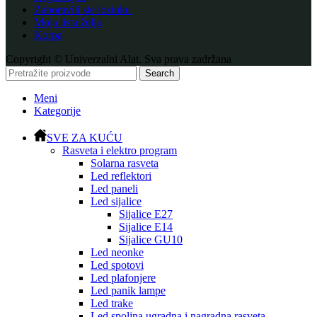
Zaboravili ste lozinku
Moja lista želja
Korpa
Copyright © Univerzalni Alat. Sva prava zadržana
Search
Meni
Kategorije
SVE ZA KUĆU
Rasveta i elektro program
Solarna rasveta
Led reflektori
Led paneli
Led sijalice
Sijalice E27
Sijalice E14
Sijalice GU10
Led neonke
Led spotovi
Led plafonjere
Led panik lampe
Led trake
Led spoljna ugradna i nagradna rasveta