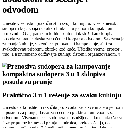
odvodom
Unesite više reda i praktičnosti u svoju kuhinju uz višenamensku
sudoperu koja spaja nekoliko funkcija u jednom kompaktnom
proizvodu. Ovaj pametan kuhinjski dodatak služi kao sklopiva
posuda za pranje, daska za sečenje i korpa sa odvodom. Savršena je
za manje kuhinje, vikendice, putovanja i kampovanje, ali i za
svakodnevnu pripremu obroka kod kuće. Uštedite vreme, prostor i
trud, a istovremeno održavajte kuhinju čistom i organizovanom. ✨
Praktično 3 u 1 rešenje za svaku kuhinju
Umesto da koristite tri različita proizvoda, sada sve imate u jednom
– posudu za pranje, dasku za sečenje i praktičan umivaonik sa
odvodom. Višenamenska sudopera je osmišljena tako da olakša sve
faze pripreme hrane: od pranja namirnica, preko sečenja, do
ispiranja i odlaganja. Zahvaljujući pametnom dizajnu, lako se