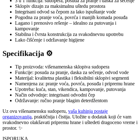
3 u 1 funkcija: sudopera, posuda za pranje i daska za sečenje
Sklopiv dizajn za maksimalnu uštedu prostora
Integrisani odvod sa čepom za lako ispuštanje vode
Pogodna za pranje voća, povrća i manjih komada posuđa
Lagano i prenosivo rešenje – idealno za putovanja i
kampovanje
Stabilna i čvrsta konstrukcija za svakodnevnu upotrebu
Lako čišćenje i održavanje higijene
Specifikacija ⚙️
Tip proizvoda: višenamenska sklopiva sudopera
Funkcije: posuda za pranje, daska za sečenje, odvod vode
Materijal: kvalitetna plastika i fleksibilni sklopivi segmenti
Namenjena za: pranje voća, povrća, posuđa i pripremu hrane
Upotreba: kuća, stan, vikendica, kampovanje, putovanja
Način odvodnje: integrisani odvodni čep
Održavanje: ručno pranje blagim deterdžentom
Uz ovu višenamensku sudoperu,
vaša kuhinja postaje
organizovanija
, praktičnija i čistija. Uložite u dodatak koji će vam
svakodnevno olakšavati pripremu hrane i uštedeti dragoceno vreme i
prostor. ✨
ISPORUKA