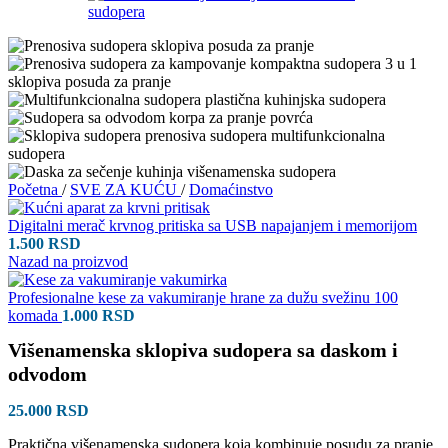
Početna
/
SVE ZA KUĆU
/
Domaćinstvo
Digitalni merač krvnog pritiska sa USB napajanjem i memorijom
1.500
RSD
Nazad na proizvod
Profesionalne kese za vakumiranje hrane za dužu svežinu 100
komada
1.000
RSD
Višenamenska sklopiva sudopera sa daskom i
odvodom
25.000
RSD
Praktična višenamenska sudopera koja kombinuje posudu za pranje,