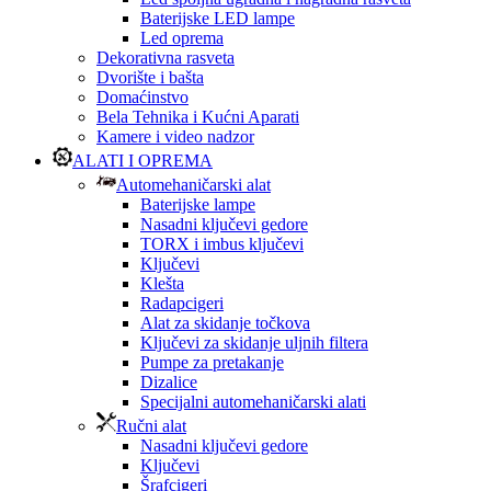
Baterijske LED lampe
Led oprema
Dekorativna rasveta
Dvorište i bašta
Domaćinstvo
Bela Tehnika i Kućni Aparati
Kamere i video nadzor
ALATI I OPREMA
Automehaničarski alat
Baterijske lampe
Nasadni ključevi gedore
TORX i imbus ključevi
Ključevi
Klešta
Radapcigeri
Alat za skidanje točkova
Ključevi za skidanje uljnih filtera
Pumpe za pretakanje
Dizalice
Specijalni automehaničarski alati
Ručni alat
Nasadni ključevi gedore
Ključevi
Šrafcigeri