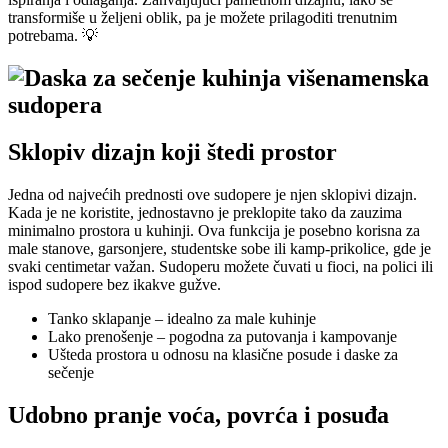
transformiše u željeni oblik, pa je možete prilagoditi trenutnim
potrebama. 💡
Sklopiv dizajn koji štedi prostor
Jedna od najvećih prednosti ove sudopere je njen sklopivi dizajn.
Kada je ne koristite, jednostavno je preklopite tako da zauzima
minimalno prostora u kuhinji. Ova funkcija je posebno korisna za
male stanove, garsonjere, studentske sobe ili kamp-prikolice, gde je
svaki centimetar važan. Sudoperu možete čuvati u fioci, na polici ili
ispod sudopere bez ikakve gužve.
Tanko sklapanje – idealno za male kuhinje
Lako prenošenje – pogodna za putovanja i kampovanje
Ušteda prostora u odnosu na klasične posude i daske za
sečenje
Udobno pranje voća, povrća i posuđa