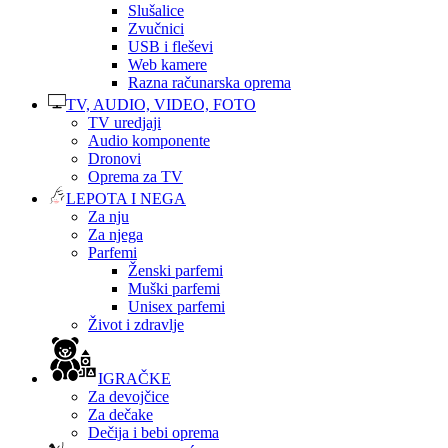
Slušalice
Zvučnici
USB i fleševi
Web kamere
Razna računarska oprema
TV, AUDIO, VIDEO, FOTO
TV uredjaji
Audio komponente
Dronovi
Oprema za TV
LEPOTA I NEGA
Za nju
Za njega
Parfemi
Ženski parfemi
Muški parfemi
Unisex parfemi
Život i zdravlje
IGRAČKE
Za devojčice
Za dečake
Dečija i bebi oprema