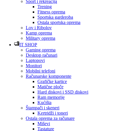
Sport i rekreacija
Trening
Fitness oprema
Sportska garderoba
Ostala sportska oprema
Lov i Ribolov
Kamp oprema
Military oprema
IT SHOP
Gaming oprema
Desktop računari
Laptopovi
Monitori
Mobilni telefoni
Računarske komponente
Grafičke kartice
Matične ploče
Hard diskovi i SSD diskovi
Ram memorije
Kućišta
Štampači i skeneri
Kertridži i toneri
Ostala oprema za računare
Miševi
Tastature