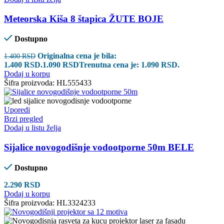
Meteorska Kiša 8 štapica ŽUTE BOJE
Dostupno
Originalna cena je bila:
1.400
RSD
1.400 RSD.
1.090
RSD
Trenutna cena je: 1.090 RSD.
Dodaj u korpu
Šifra proizvoda:
HL555433
Uporedi
Brzi pregled
Dodaj u listu želja
Sijalice novogodišnje vodootporne 50m BELE
Dostupno
2.290
RSD
Dodaj u korpu
Šifra proizvoda:
HL3324233