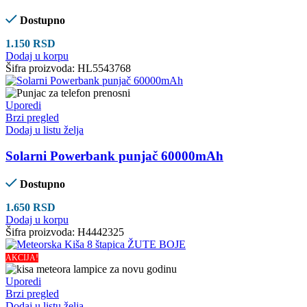
Dostupno
1.150
RSD
Dodaj u korpu
Šifra proizvoda:
HL5543768
Uporedi
Brzi pregled
Dodaj u listu želja
Solarni Powerbank punjač 60000mAh
Dostupno
1.650
RSD
Dodaj u korpu
Šifra proizvoda:
H4442325
AKCIJA!
Uporedi
Brzi pregled
Dodaj u listu želja