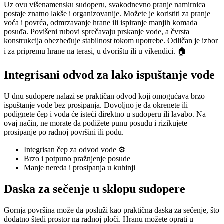
Uz ovu višenamensku sudoperu, svakodnevno pranje namirnica
postaje znatno lakše i organizovanije. Možete je koristiti za pranje
voća i povrća, odmrzavanje hrane ili ispiranje manjih komada
posuđa. Povišeni rubovi sprečavaju prskanje vode, a čvrsta
konstrukcija obezbeđuje stabilnost tokom upotrebe. Odličan je izbor
i za pripremu hrane na terasi, u dvorištu ili u vikendici. 🏠
Integrisani odvod za lako ispuštanje vode
U dnu sudopere nalazi se praktičan odvod koji omogućava brzo
ispuštanje vode bez prosipanja. Dovoljno je da okrenete ili
podignete čep i voda će isteći direktno u sudoperu ili lavabo. Na
ovaj način, ne morate da podižete punu posudu i rizikujete
prosipanje po radnoj površini ili podu.
Integrisan čep za odvod vode ⚙️
Brzo i potpuno pražnjenje posude
Manje nereda i prosipanja u kuhinji
Daska za sečenje u sklopu sudopere
Gornja površina može da posluži kao praktična daska za sečenje, što
dodatno štedi prostor na radnoj ploči. Hranu možete oprati u