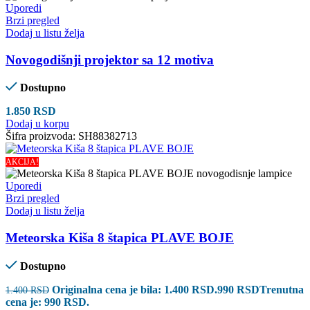
Uporedi
Brzi pregled
Dodaj u listu želja
Novogodišnji projektor sa 12 motiva
Dostupno
1.850
RSD
Dodaj u korpu
Šifra proizvoda:
SH88382713
AKCIJA!
Uporedi
Brzi pregled
Dodaj u listu želja
Meteorska Kiša 8 štapica PLAVE BOJE
Dostupno
Originalna cena je bila: 1.400 RSD.
990
RSD
Trenutna
1.400
RSD
cena je: 990 RSD.