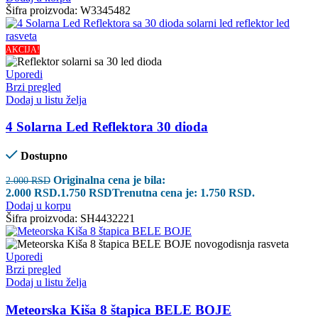
Šifra proizvoda:
W3345482
AKCIJA!
Uporedi
Brzi pregled
Dodaj u listu želja
4 Solarna Led Reflektora 30 dioda
Dostupno
Originalna cena je bila:
2.000
RSD
2.000 RSD.
1.750
RSD
Trenutna cena je: 1.750 RSD.
Dodaj u korpu
Šifra proizvoda:
SH4432221
Uporedi
Brzi pregled
Dodaj u listu želja
Meteorska Kiša 8 štapica BELE BOJE