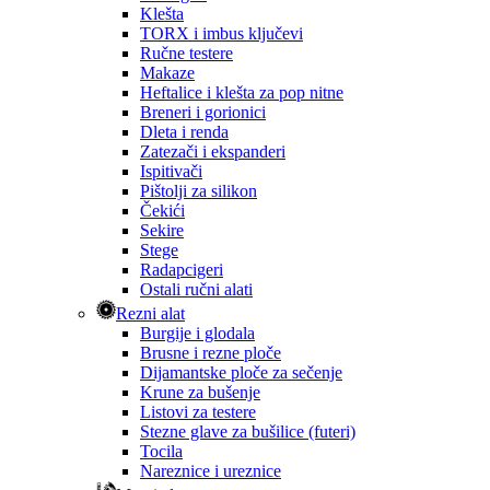
Klešta
TORX i imbus ključevi
Ručne testere
Makaze
Heftalice i klešta za pop nitne
Breneri i gorionici
Dleta i renda
Zatezači i ekspanderi
Ispitivači
Pištolji za silikon
Čekići
Sekire
Stege
Radapcigeri
Ostali ručni alati
Rezni alat
Burgije i glodala
Brusne i rezne ploče
Dijamantske ploče za sečenje
Krune za bušenje
Listovi za testere
Stezne glave za bušilice (futeri)
Tocila
Nareznice i ureznice