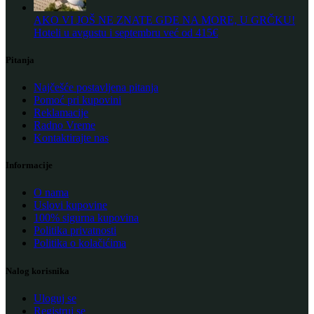
AKO VI JOŠ NE ZNATE GDE NA MORE, U GRČKU!
Hoteli u avgustu i septembru već od 415€
Pitanja
Najčešće postavljena pitanja
Pomoć pri kupovini
Reklamacije
Radno Vreme
Kontaktirajte nas
Informacije
O nama
Uslovi kupovine
100% sigurna kupovina
Politika privatnosti
Politika o kolačićima
Nalog korisnika
Uloguj se
Registruj se