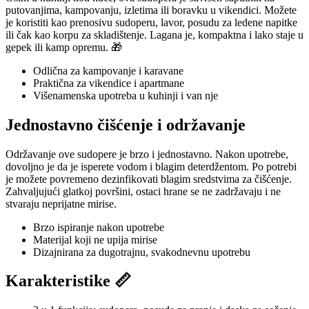
putovanjima, kampovanju, izletima ili boravku u vikendici. Možete
je koristiti kao prenosivu sudoperu, lavor, posudu za ledene napitke
ili čak kao korpu za skladištenje. Lagana je, kompaktna i lako staje u
gepek ili kamp opremu. 🎁
Odlična za kampovanje i karavane
Praktična za vikendice i apartmane
Višenamenska upotreba u kuhinji i van nje
Jednostavno čišćenje i održavanje
Održavanje ove sudopere je brzo i jednostavno. Nakon upotrebe,
dovoljno je da je isperete vodom i blagim deterdžentom. Po potrebi
je možete povremeno dezinfikovati blagim sredstvima za čišćenje.
Zahvaljujući glatkoj površini, ostaci hrane se ne zadržavaju i ne
stvaraju neprijatne mirise.
Brzo ispiranje nakon upotrebe
Materijal koji ne upija mirise
Dizajnirana za dugotrajnu, svakodnevnu upotrebu
Karakteristike 📏