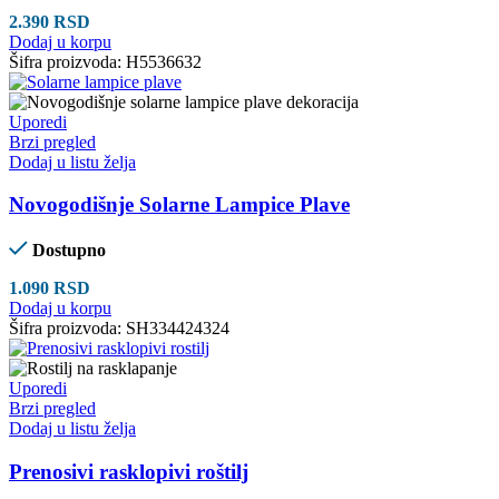
2.390
RSD
Dodaj u korpu
Šifra proizvoda:
H5536632
Uporedi
Brzi pregled
Dodaj u listu želja
Novogodišnje Solarne Lampice Plave
Dostupno
1.090
RSD
Dodaj u korpu
Šifra proizvoda:
SH334424324
Uporedi
Brzi pregled
Dodaj u listu želja
Prenosivi rasklopivi roštilj