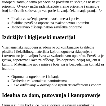
sudoperi, zatim je samo prebaciti na površinu za sečenje i nastaviti
pripremu. Ovakav način rada skraćuje vreme pripreme i smanjuje
broj korišćenih sudova, pa vas posle kuvanja čeka manje pranja. 💡
Idealna za sečenje povrća, voća, mesa i peciva
Stabilna površina otporna na svakodnevnu upotrebu
Jednostavno čišćenje nakon završetka pripreme
Izdržljiv i higijenski materijal
Višenamenska sudopera izrađena je od kombinacije kvalitetne
plastike i fleksibilnog materijala koji omogućava sklapanje, a
istovremeno je dovoljno čvrst za svakodnevnu upotrebu. Površina je
glatka, neporozna i laka za čišćenje, što doprinosi boljoj higijeni u
kuhinji. Materijal ne upija mirise i boje, pa je bezbedan za kontakt sa
hranom.
Otporna na ogrebotine i habanje
Bezbedna za kontakt sa namirnicama
Lako održavanje – dovoljno je isprati deterdžentom i vodom
Idealna za dom, putovanja i kampovanje
Osim u kuhinji kod kuće, ova sudopera je savršen saputnik na