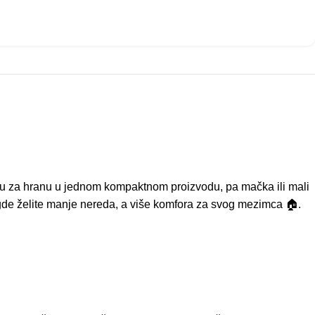
niju za hranu u jednom kompaktnom proizvodu, pa mačka ili mali
 gde želite manje nereda, a više komfora za svog mezimca 🏠.