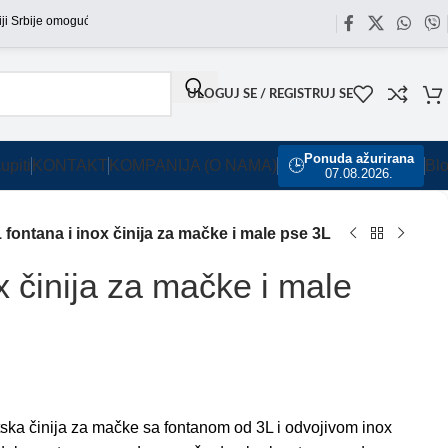
rbije omogućili smo besplatnu dostavu za sve porudžbine sa našeg sajta u vrednosti
ULOGUJ SE / REGISTRUJ SE
Ponuda ažurirana
upiti
KONTAKT
KOMPANIJA (O NAMA)
🕒
Bl
07.08.2026.
fontana i inox činija za mačke i male pse 3L
 činija za mačke i male
ska činija za mačke sa fontanom od 3L i odvojivom inox