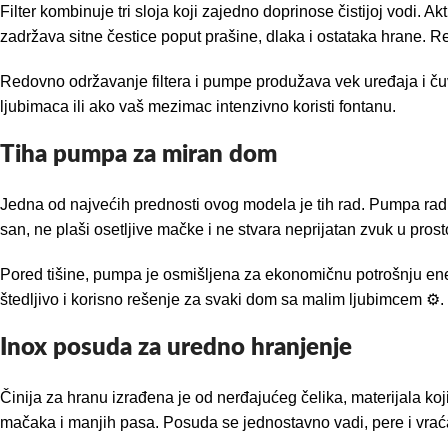
Filter kombinuje tri sloja koji zajedno doprinose čistijoj vodi
zadržava sitne čestice poput prašine, dlaka i ostataka hrane. Re
Redovno održavanje filtera i pumpe produžava vek uređaja i ču
ljubimaca ili ako vaš mezimac intenzivno koristi fontanu.
Tiha pumpa za miran dom
Jedna od najvećih prednosti ovog modela je tih rad. Pumpa radi
san, ne plaši osetljive mačke i ne stvara neprijatan zvuk u prost
Pored tišine, pumpa je osmišljena za ekonomičnu potrošnju ener
štedljivo i korisno rešenje za svaki dom sa malim ljubimcem ⚙️.
Inox posuda za uredno hranjenje
Činija za hranu izrađena je od nerđajućeg čelika, materijala ko
mačaka i manjih pasa. Posuda se jednostavno vadi, pere i vraća