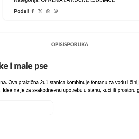
Kategorija:
OPREMA ZA KUĆNE LJUBIMCE
Podeli
OPIS
ISPORUKA
ke i male pse
urna. Ova praktična 2u1 stanica kombinuje fontanu za vodu i či
 Idealna je za svakodnevnu upotrebu u stanu, kući ili prostoru