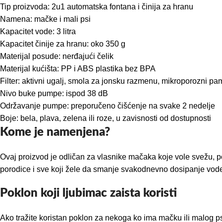
Tip proizvoda: 2u1 automatska fontana i činija za hranu
Namena: mačke i mali psi
Kapacitet vode: 3 litra
Kapacitet činije za hranu: oko 350 g
Materijal posude: nerđajući čelik
Materijal kućišta: PP i ABS plastika bez BPA
Filter: aktivni ugalj, smola za jonsku razmenu, mikroporozni p
Nivo buke pumpe: ispod 38 dB
Održavanje pumpe: preporučeno čišćenje na svake 2 nedelje
Boje: bela, plava, zelena ili roze, u zavisnosti od dostupnosti
Kome je namenjena?
Ovaj proizvod je odličan za vlasnike mačaka koje vole svežu, p
porodice i sve koji žele da smanje svakodnevno dosipanje vode
Poklon koji ljubimac zaista koristi
Ako tražite koristan poklon za nekoga ko ima mačku ili malog ps