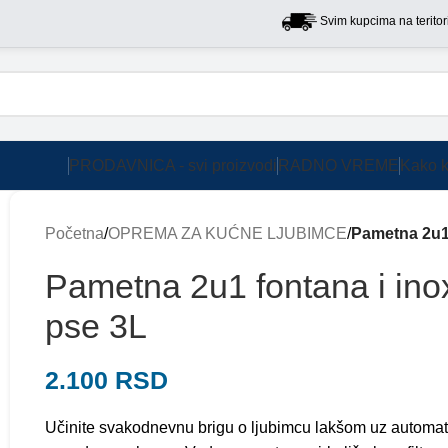
Svim kupcima na teritoriji S
PRODAVNICA - svi proizvodi
RADNO VREME
Kako k
Početna
/
OPREMA ZA KUĆNE LJUBIMCE
/
Pametna 2u1 
Pametna 2u1 fontana i inox
pse 3L
2.100
RSD
Učinite svakodnevnu brigu o ljubimcu lakšom uz automat