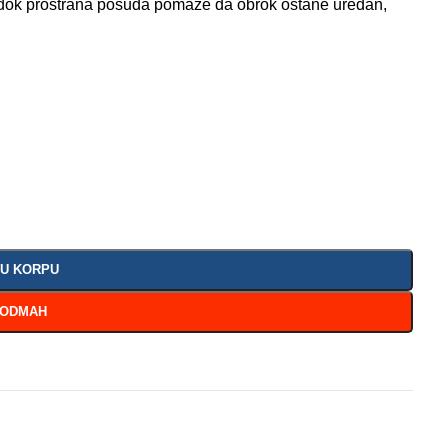
, dok prostrana posuda pomaže da obrok ostane uredan,
 U KORPU
 ODMAH