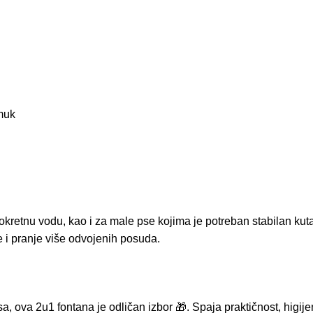
amuk
okretnu vodu, kao i za male pse kojima je potreban stabilan kut
 i pranje više odvojenih posuda.
a, ova 2u1 fontana je odličan izbor 🎁. Spaja praktičnost, higij