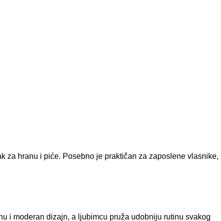
ak za hranu i piće. Posebno je praktičan za zaposlene vlasnike,
enu i moderan dizajn, a ljubimcu pruža udobniju rutinu svakog