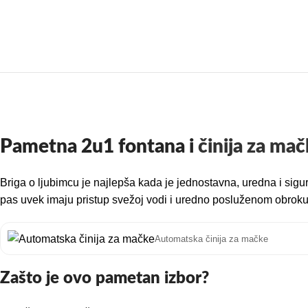
Pametna 2u1 fontana i
činija za mač
Briga o ljubimcu je najlepša kada je jednostavna, uredna i sig
pas uvek imaju pristup svežoj vodi i uredno posluženom obroku.
Automatska činija za mačke
Zašto je ovo pametan izbor?