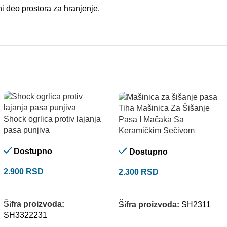
ni deo prostora za hranjenje.
Tiha Mašinica Za Šišanje
Shock ogrlica protiv lajanja
Pasa I Mačaka Sa
pasa punjiva
Keramičkim Sečivom
Dostupno
Dostupno
2.900
RSD
2.300
RSD
DODAJ U KORPU
DODAJ U KORPU
Šifra proizvoda:
Šifra proizvoda:
SH2311
SH3322231