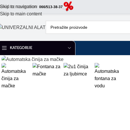
Skip to navigation
ARUČITE TELEFONOM
066/513-38-37
Skip to main content
KATEGORIJE