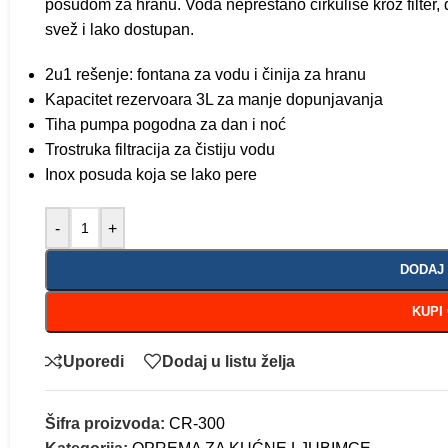
posudom za hranu. Voda neprestano cirkuliše kroz filter
svež i lako dostupan.
2u1 rešenje: fontana za vodu i činija za hranu
Kapacitet rezervoara 3L za manje dopunjavanja
Tiha pumpa pogodna za dan i noć
Trostruka filtracija za čistiju vodu
Inox posuda koja se lako pere
-
+
DODAJ
KUPI
Uporedi
Dodaj u listu želja
Šifra proizvoda:
CR-300