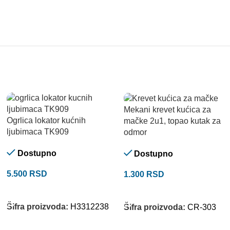
Mekani krevet kućica za
Ogrlica lokator kućnih
mačke 2u1, topao kutak za
ljubimaca TK909
odmor
Dostupno
Dostupno
5.500
RSD
1.300
RSD
DODAJ U KORPU
DODAJ U KORPU
Šifra proizvoda:
H3312238
Šifra proizvoda:
CR-303