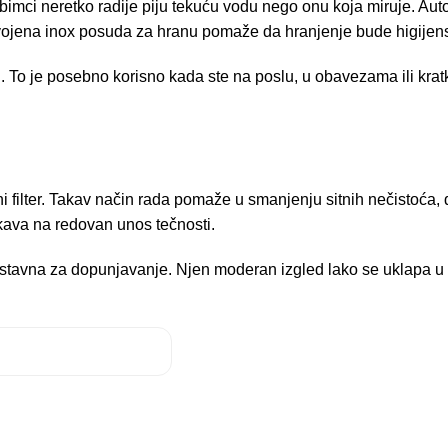
jubimci neretko radije piju tekuću vodu nego onu koja miruje. A
odvojena inox posuda za hranu pomaže da hranjenje bude higijensk
odu. To je posebno korisno kada ste na poslu, u obavezama ili k
i filter. Takav način rada pomaže u smanjenju sitnih nečistoća, d
ikava na redovan unos tečnosti.
tavna za dopunjavanje. Njen moderan izgled lako se uklapa u razli