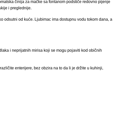
utomatska činija za mačke sa fontanom podstiče redovno pijenje
ije i preglednije.
ratko odsutni od kuće. Ljubimac ima dostupnu vodu tokom dana, a
laka i neprijatnih mirisa koji se mogu pojaviti kod običnih
čite enterijere, bez obzira na to da li je držite u kuhinji,