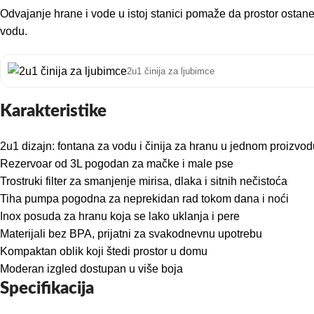
Odvajanje hrane i vode u istoj stanici pomaže da prostor ostan
vodu.
2u1 činija za ljubimce
Karakteristike
2u1 dizajn: fontana za vodu i činija za hranu u jednom proizvod
Rezervoar od 3L pogodan za mačke i male pse
Trostruki filter za smanjenje mirisa, dlaka i sitnih nečistoća
Tiha pumpa pogodna za neprekidan rad tokom dana i noći
Inox posuda za hranu koja se lako uklanja i pere
Materijali bez BPA, prijatni za svakodnevnu upotrebu
Kompaktan oblik koji štedi prostor u domu
Moderan izgled dostupan u više boja
Specifikacija