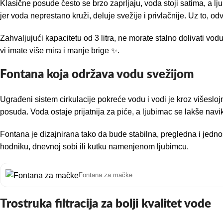
Klasične posude često se brzo zaprljaju, voda stoji satima, a l
jer voda neprestano kruži, deluje svežije i privlačnije. Uz to, 
Zahvaljujući kapacitetu od 3 litra, ne morate stalno dolivati v
vi imate više mira i manje brige ✨.
Fontana koja održava vodu svežijom
Ugrađeni sistem cirkulacije pokreće vodu i vodi je kroz višeslojn
posuda. Voda ostaje prijatnija za piće, a ljubimac se lakše nav
Fontana je dizajnirana tako da bude stabilna, pregledna i jednos
hodniku, dnevnoj sobi ili kutku namenjenom ljubimcu.
Fontana za mačke
Trostruka filtracija za bolji kvalitet vode