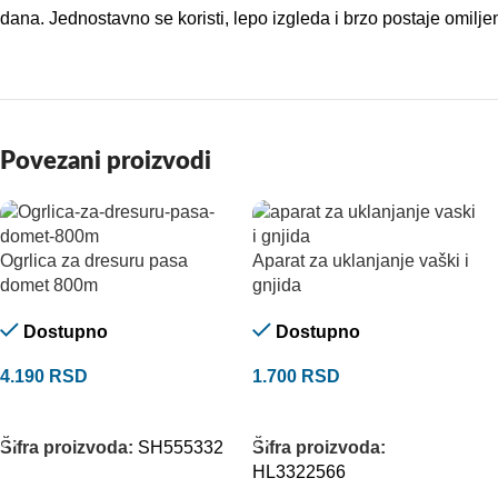
dana. Jednostavno se koristi, lepo izgleda i brzo postaje omilje
Povezani proizvodi
Ogrlica za dresuru pasa
Aparat za uklanjanje vaški i
domet 800m
gnjida
Dostupno
Dostupno
4.190
RSD
1.700
RSD
DODAJ U KORPU
DODAJ U KORPU
Šifra proizvoda:
SH555332
Šifra proizvoda:
HL3322566