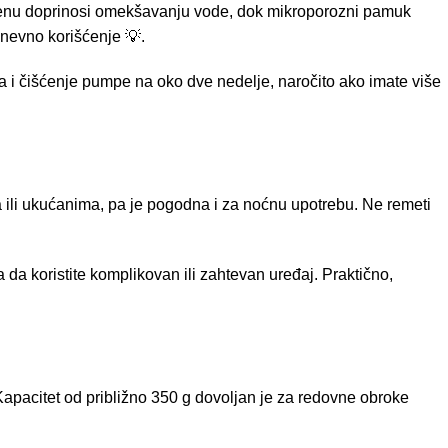
razmenu doprinosi omekšavanju vode, dok mikroporozni pamuk
dnevno korišćenje 💡.
 i čišćenje pumpe na oko dve nedelje, naročito ako imate više
 ili ukućanima, pa je pogodna i za noćnu upotrebu. Ne remeti
a koristite komplikovan ili zahtevan uređaj. Praktično,
Kapacitet od približno 350 g dovoljan je za redovne obroke