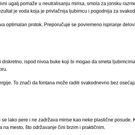
. Aktivni ugalj pomaže u neutralisanju mirisa, smola za jonsku 
zultat je voda koja je privlačnija ljubimcu i pogodnija za svako
va optimalan protok. Preporučuje se povremeno ispiranje delova
 diskretno, ispod nivoa buke koji bi mogao da smeta ljubimcima
oru.
gije. To znači da fontana može raditi svakodnevno bez osećaja d
ji se lako pere i ne zadržava mirise kao neke plastične posude. 
 na mesto, što održavanje čini brzim i praktičnim.