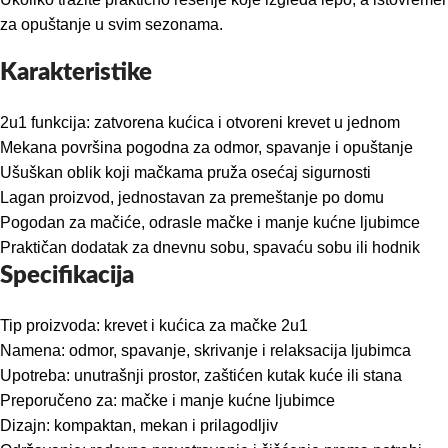
za opuštanje u svim sezonama.
Karakteristike
2u1 funkcija: zatvorena kućica i otvoreni krevet u jednom
Mekana površina pogodna za odmor, spavanje i opuštanje
Ušuškan oblik koji mačkama pruža osećaj sigurnosti
Lagan proizvod, jednostavan za premeštanje po domu
Pogodan za mačiće, odrasle mačke i manje kućne ljubimce
Praktičan dodatak za dnevnu sobu, spavaću sobu ili hodnik
Specifikacija
Tip proizvoda: krevet i kućica za mačke 2u1
Namena: odmor, spavanje, skrivanje i relaksacija ljubimca
Upotreba: unutrašnji prostor, zaštićen kutak kuće ili stana
Preporučeno za: mačke i manje kućne ljubimce
Dizajn: kompaktan, mekan i prilagodljiv