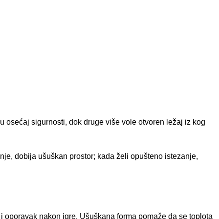
 osećaj sigurnosti, dok druge više vole otvoren ležaj iz kog
je, dobija ušuškan prostor; kada želi opušteno istezanje,
n i oporavak nakon igre. Ušuškana forma pomaže da se toplota