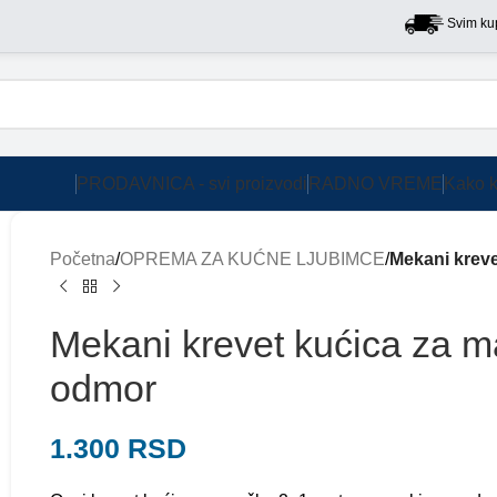
Svim kupcima na 
PRODAVNICA - svi proizvodi
RADNO VREME
Kako k
Početna
/
OPREMA ZA KUĆNE LJUBIMCE
/
Mekani kreve
Mekani krevet kućica za m
odmor
1.300
RSD