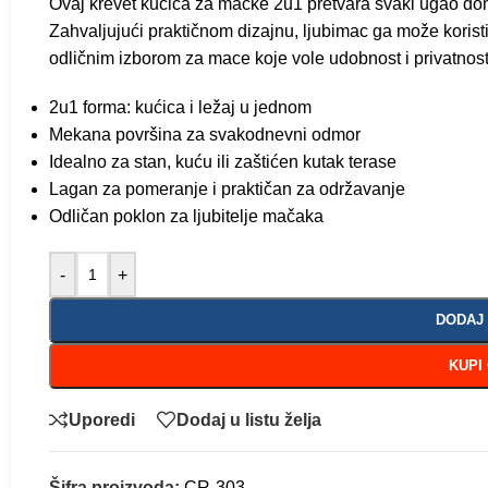
Ovaj krevet kućica za mačke 2u1 pretvara svaki ugao do
Zahvaljujući praktičnom dizajnu, ljubimac ga može koristiti
odličnim izborom za mace koje vole udobnost i privatnost
2u1 forma: kućica i ležaj u jednom
Mekana površina za svakodnevni odmor
Idealno za stan, kuću ili zaštićen kutak terase
Lagan za pomeranje i praktičan za održavanje
Odličan poklon za ljubitelje mačaka
-
+
DODAJ
KUPI
Uporedi
Dodaj u listu želja
Šifra proizvoda:
CR-303