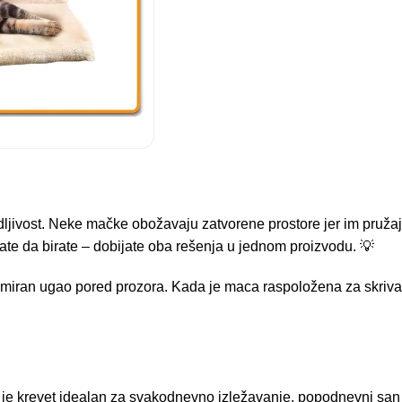
ljivost. Neke mačke obožavaju zatvorene prostore jer im pružaju
te da birate – dobijate oba rešenja u jednom proizvodu. 💡
 miran ugao pored prozora. Kada je maca raspoložena za skrivan
a je krevet idealan za svakodnevno izležavanje, popodnevni sa