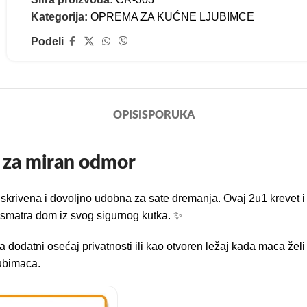
Kategorija:
OPREMA ZA KUĆNE LJUBIMCE
Podeli
OPIS
ISPORUKA
 za miran odmor
skrivena i dovoljno udobna za sate dremanja. Ovaj 2u1 krevet i
posmatra dom iz svog sigurnog kutka. ✨
dodatni osećaj privatnosti ili kao otvoren ležaj kada maca želi v
jubimaca.