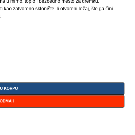
ma u mirno, toplo i bezbedno mesto za dremku.
 kao zatvoreno sklonište ili otvoreni ležaj, što ga čini
.
 U KORPU
 ODMAH