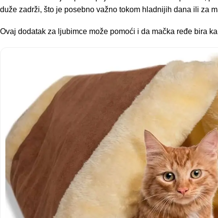
duže zadrži, što je posebno važno tokom hladnijih dana ili za m
Ovaj dodatak za ljubimce može pomoći i da mačka ređe bira kauč, 