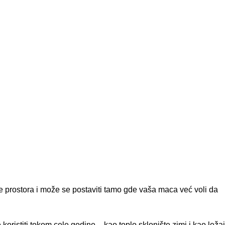
še prostora i može se postaviti tamo gde vaša maca već voli da
oristiti tokom cele godine – kao toplo sklonište zimi i kao ležaj