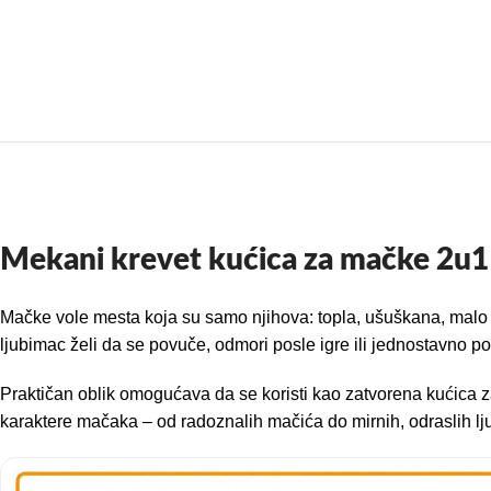
Mekani krevet kućica za mačke 2u1
Mačke vole mesta koja su samo njihova: topla, ušuškana, malo 
ljubimac želi da se povuče, odmori posle igre ili jednostavno 
Praktičan oblik omogućava da se koristi kao zatvorena kućica za 
karaktere mačaka – od radoznalih mačića do mirnih, odraslih l