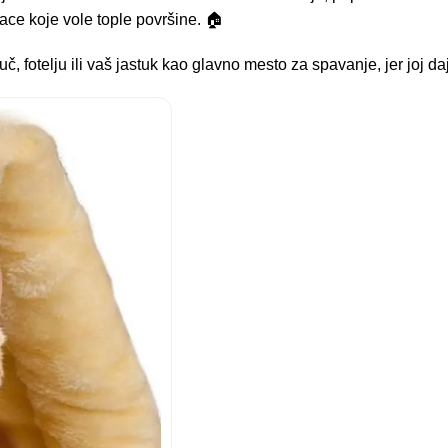
ace koje vole tople površine. 🏠
fotelju ili vaš jastuk kao glavno mesto za spavanje, jer joj daj