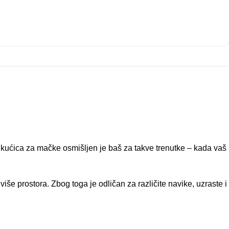
 kućica za mačke osmišljen je baš za takve trenutke – kada vaš
iše prostora. Zbog toga je odličan za različite navike, uzraste i