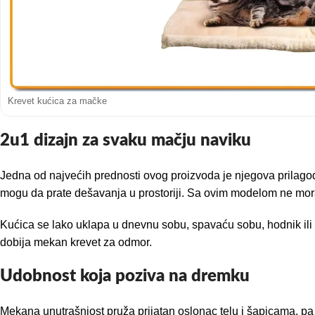
Krevet kućica za mačke
2u1 dizajn za svaku mačju naviku
Jedna od najvećih prednosti ovog proizvoda je njegova prilagod
mogu da prate dešavanja u prostoriji. Sa ovim modelom ne mora
Kućica se lako uklapa u dnevnu sobu, spavaću sobu, hodnik ili
dobija mekan krevet za odmor.
Udobnost koja poziva na dremku
Mekana unutrašnjost pruža prijatan oslonac telu i šapicama, p