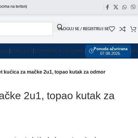
teritoriji Srbije omogućili smo besplatnu dostavu za sve porudžbine sa našeg sajt
ULOGUJ SE / REGISTRUJ SE
Ponuda ažurirana
upiti
KONTAKT
KOMPANIJA (O NAMA)
🕒
Bl
07.08.2026.
t kućica za mačke 2u1, topao kutak za odmor
ačke 2u1, topao kutak za