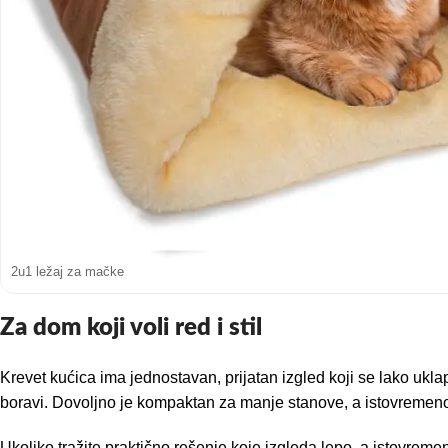
2u1 ležaj za mačke
Za dom koji voli red i stil
Krevet kućica ima jednostavan, prijatan izgled koji se lako ukl
boravi. Dovoljno je kompaktan za manje stanove, a istovremen
Ukoliko tražite praktično rešenje koje izgleda lepo, a istovreme