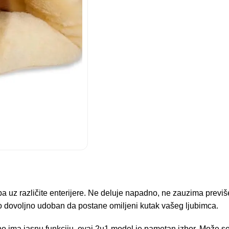
apa uz različite enterijere. Ne deluje napadno, ne zauzima previ
o dovoljno udoban da postane omiljeni kutak vašeg ljubimca.
no ima jasnu funkciju, ovaj 2u1 model je pametan izbor. Može se k