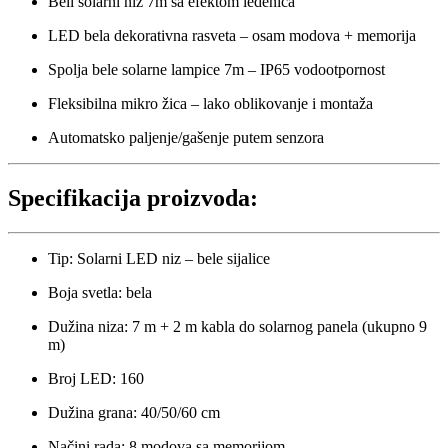
Beli solarni niz 7m sa efektom ledenica
LED bela dekorativna rasveta – osam modova + memorija
Spolja bele solarne lampice 7m – IP65 vodootpornost
Fleksibilna mikro žica – lako oblikovanje i montaža
Automatsko paljenje/gašenje putem senzora
Specifikacija proizvoda:
Tip: Solarni LED niz – bele sijalice
Boja svetla: bela
Dužina niza: 7 m + 2 m kabla do solarnog panela (ukupno 9
m)
Broj LED: 160
Dužina grana: 40/50/60 cm
Načini rada: 8 modova sa memorijom