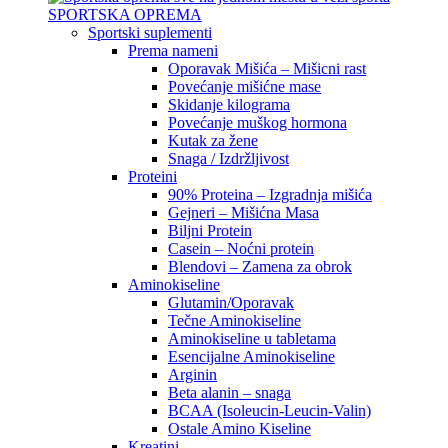
SPORTSKA OPREMA
Sportski suplementi
Prema nameni
Oporavak Mišića – Mišicni rast
Povećanje mišićne mase
Skidanje kilograma
Povećanje muškog hormona
Kutak za žene
Snaga / Izdržljivost
Proteini
90% Proteina – Izgradnja mišića
Gejneri – Mišićna Masa
Biljni Protein
Casein – Noćni protein
Blendovi – Zamena za obrok
Aminokiseline
Glutamin/Oporavak
Tečne Aminokiseline
Aminokiseline u tabletama
Esencijalne Aminokiseline
Arginin
Beta alanin – snaga
BCAA (Isoleucin-Leucin-Valin)
Ostale Amino Kiseline
Kreatini