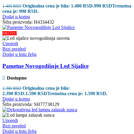
Originalna cena je bila: 1.400 RSD.
990
RSD
Trenutna
1.400
RSD
cena je: 990 RSD.
Dodaj u korpu
Šifra proizvoda:
H4334432
AKCIJA!
Uporedi
Brzi pregled
Dodaj u listu želja
Pametne Novogodišnje Led Sijalice
Dostupno
Originalna cena je bila:
2.390
RSD
2.390 RSD.
1.590
RSD
Trenutna cena je: 1.590 RSD.
Dodaj u korpu
Šifra proizvoda:
SH77738129
Uporedi
Brzi pregled
Dodaj u listu želja