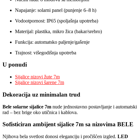
Napajanje: solarni panel (punjenje 6–8 h)
Vodootpornost: IP65 (spoljašnja upotreba)
Materijal: plastika, mikro žica (bakar/srebro)
Funkcija: automatsko paljenje/gašenje
Trajnost: višegodišnja upotreba
U ponudi
Sijalice nizovi žute 7m
Sijalice nizovi šarene 7m
Dekoracija uz minimalan trud
Bele solarne sijalice 7m
nude jednostavno postavljanje i automatski
rad – bez brige oko utičnica i kablova.
Sofisticiran ambijent sijalice 7m sa nizovima BELE
Njihova bela svetlost donosi eleganciju i pročišćen izgled.
LED