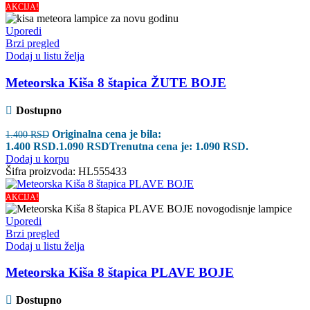
AKCIJA!
Uporedi
Brzi pregled
Dodaj u listu želja
Meteorska Kiša 8 štapica ŽUTE BOJE
Dostupno
Originalna cena je bila:
1.400
RSD
1.400 RSD.
1.090
RSD
Trenutna cena je: 1.090 RSD.
Dodaj u korpu
Šifra proizvoda:
HL555433
AKCIJA!
Uporedi
Brzi pregled
Dodaj u listu želja
Meteorska Kiša 8 štapica PLAVE BOJE
Dostupno