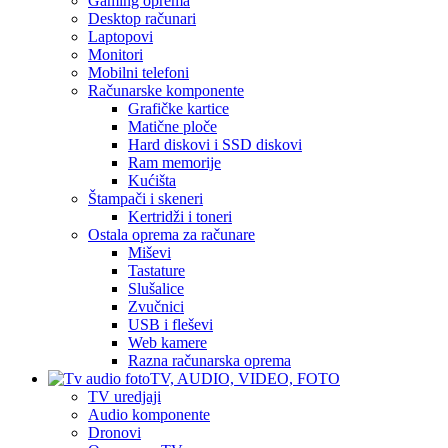
Gaming oprema
Desktop računari
Laptopovi
Monitori
Mobilni telefoni
Računarske komponente
Grafičke kartice
Matične ploče
Hard diskovi i SSD diskovi
Ram memorije
Kućišta
Štampači i skeneri
Kertridži i toneri
Ostala oprema za računare
Miševi
Tastature
Slušalice
Zvučnici
USB i fleševi
Web kamere
Razna računarska oprema
TV, AUDIO, VIDEO, FOTO
TV uredjaji
Audio komponente
Dronovi