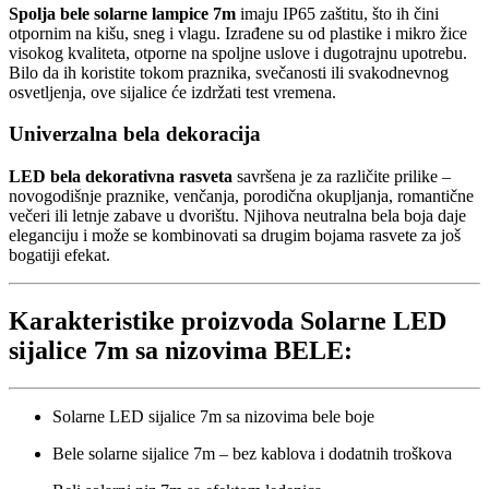
Spolja bele solarne lampice 7m
imaju IP65 zaštitu, što ih čini
otpornim na kišu, sneg i vlagu. Izrađene su od plastike i mikro žice
visokog kvaliteta, otporne na spoljne uslove i dugotrajnu upotrebu.
Bilo da ih koristite tokom praznika, svečanosti ili svakodnevnog
osvetljenja, ove sijalice će izdržati test vremena.
Univerzalna bela dekoracija
LED bela dekorativna rasveta
savršena je za različite prilike –
novogodišnje praznike, venčanja, porodična okupljanja, romantične
večeri ili letnje zabave u dvorištu. Njihova neutralna bela boja daje
eleganciju i može se kombinovati sa drugim bojama rasvete za još
bogatiji efekat.
Karakteristike proizvoda Solarne LED
sijalice 7m sa nizovima BELE:
Solarne LED sijalice 7m sa nizovima bele boje
Bele solarne sijalice 7m – bez kablova i dodatnih troškova