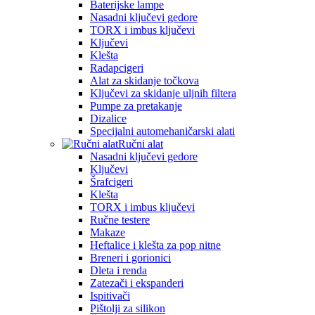
Baterijske lampe
Nasadni ključevi gedore
TORX i imbus ključevi
Ključevi
Klešta
Radapcigeri
Alat za skidanje točkova
Ključevi za skidanje uljnih filtera
Pumpe za pretakanje
Dizalice
Specijalni automehaničarski alati
Ručni alat
Nasadni ključevi gedore
Ključevi
Šrafcigeri
Klešta
TORX i imbus ključevi
Ručne testere
Makaze
Heftalice i klešta za pop nitne
Breneri i gorionici
Dleta i renda
Zatezači i ekspanderi
Ispitivači
Pištolji za silikon