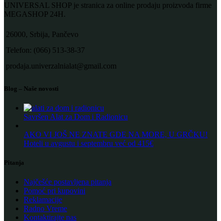
UNIVERSAL SHOP je stranica za online prodaju proizvoda firme
MEGASHOP 24H.
26000, Srbija, Pančevo
Telefon: (066) 513-38-37
prodaja.univerzalnialat@gmail.com
Blog – Naše novosti
Savršen Alat za Dom i Radionicu
AKO VI JOŠ NE ZNATE GDE NA MORE, U GRČKU!
Hoteli u avgustu i septembru već od 415€
Pitanja
Najčešće postavljena pitanja
Pomoć pri kupovini
Reklamacije
Radno Vreme
Kontaktirajte nas