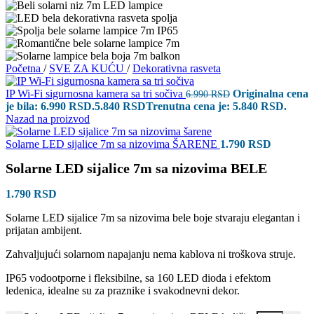
Početna
/
SVE ZA KUĆU
/
Dekorativna rasveta
IP Wi-Fi sigurnosna kamera sa tri sočiva
Originalna cena
6.990
RSD
je bila: 6.990 RSD.
5.840
RSD
Trenutna cena je: 5.840 RSD.
Nazad na proizvod
Solarne LED sijalice 7m sa nizovima ŠARENE
1.790
RSD
Solarne LED sijalice 7m sa nizovima BELE
1.790
RSD
Solarne LED sijalice 7m sa nizovima bele boje stvaraju elegantan i
prijatan ambijent.
Zahvaljujući solarnom napajanju nema kablova ni troškova struje.
IP65 vodootporne i fleksibilne, sa 160 LED dioda i efektom
ledenica, idealne su za praznike i svakodnevni dekor.