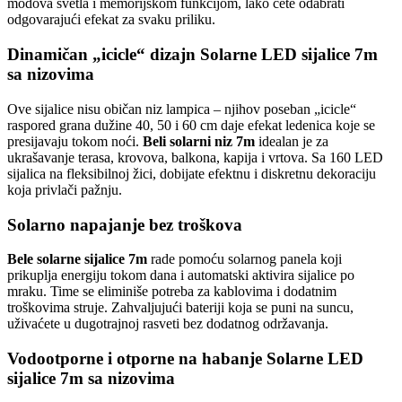
modova svetla i memorijskom funkcijom, lako ćete odabrati
odgovarajući efekat za svaku priliku.
Dinamičan „icicle“ dizajn Solarne LED sijalice 7m
sa nizovima
Ove sijalice nisu običan niz lampica – njihov poseban „icicle“
raspored grana dužine 40, 50 i 60 cm daje efekat ledenica koje se
presijavaju tokom noći.
Beli solarni niz 7m
idealan je za
ukrašavanje terasa, krovova, balkona, kapija i vrtova. Sa 160 LED
sijalica na fleksibilnoj žici, dobijate efektnu i diskretnu dekoraciju
koja privlači pažnju.
Solarno napajanje bez troškova
Bele solarne sijalice 7m
rade pomoću solarnog panela koji
prikuplja energiju tokom dana i automatski aktivira sijalice po
mraku. Time se eliminiše potreba za kablovima i dodatnim
troškovima struje. Zahvaljujući bateriji koja se puni na suncu,
uživaćete u dugotrajnoj rasveti bez dodatnog održavanja.
Vodootporne i otporne na habanje Solarne LED
sijalice 7m sa nizovima