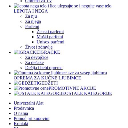
Oprema za TV
LEPOTA I NEGA
Za nju
Za njega
Parfemi
Ženski parfemi
Muški parfemi
Unisex parfemi
Život i zdravlje
IGRAČKE
Za devojčice
Za dečake
Dečija i bebi oprema
OPREMA ZA KUĆNE LJUBIMCE
GEDŽETI
PROMOTIVNE AKCIJE
OSTALE KATEGORIJE
Univerzalni Alat
Prodavnica
O nama
Pomoć pri kupovini
Kontakt