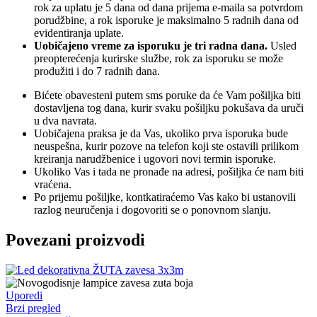
rok za uplatu je 5 dana od dana prijema e-maila sa potvrdom
porudžbine, a rok isporuke je maksimalno 5 radnih dana od
evidentiranja uplate.
Uobičajeno vreme za isporuku je tri radna dana.
Usled
preopterećenja kurirske službe, rok za isporuku se može
produžiti i do 7 radnih dana.
Bićete obavesteni putem sms poruke da će Vam pošiljka biti
dostavljena tog dana, kurir svaku pošiljku pokušava da uruči
u dva navrata.
Uobičajena praksa je da Vas, ukoliko prva isporuka bude
neuspešna, kurir pozove na telefon koji ste ostavili prilikom
kreiranja narudžbenice i ugovori novi termin isporuke.
Ukoliko Vas i tada ne pronađe na adresi, pošiljka će nam biti
vraćena.
Po prijemu pošiljke, kontkatiraćemo Vas kako bi ustanovili
razlog neuručenja i dogovoriti se o ponovnom slanju.
Povezani proizvodi
Uporedi
Brzi pregled