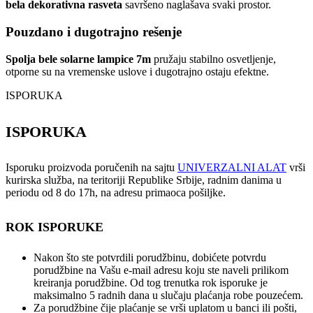
bela dekorativna rasveta
savršeno naglašava svaki prostor.
Pouzdano i dugotrajno rešenje
Spolja bele solarne lampice 7m
pružaju stabilno osvetljenje,
otporne su na vremenske uslove i dugotrajno ostaju efektne.
ISPORUKA
ISPORUKA
Isporuku proizvoda poručenih na sajtu
UNIVERZALNI ALAT
vrši
kurirska služba, na teritoriji Republike Srbije, radnim danima u
periodu od 8 do 17h, na adresu primaoca pošiljke.
ROK ISPORUKE
Nakon što ste potvrdili porudžbinu, dobićete potvrdu
porudžbine na Vašu e-mail adresu koju ste naveli prilikom
kreiranja porudžbine. Od tog trenutka rok isporuke je
maksimalno 5 radnih dana u slučaju plaćanja robe pouzećem.
Za porudžbine čije plaćanje se vrši uplatom u banci ili pošti,