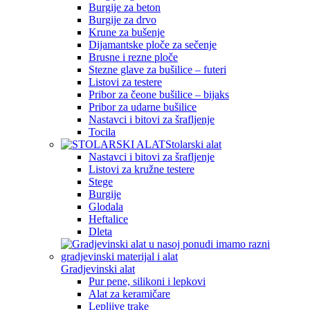
Burgije za beton
Burgije za drvo
Krune za bušenje
Dijamantske ploče za sečenje
Brusne i rezne ploče
Stezne glave za bušilice – futeri
Listovi za testere
Pribor za čeone bušilice – bijaks
Pribor za udarne bušilice
Nastavci i bitovi za šrafljenje
Tocila
Stolarski alat
Nastavci i bitovi za šrafljenje
Listovi za kružne testere
Stege
Burgije
Glodala
Heftalice
Dleta
Gradjevinski alat
Pur pene, silikoni i lepkovi
Alat za keramičare
Lepljive trake