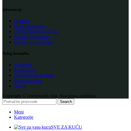
Informacije
O nama
Uslovi kupovine
100% sigurna kupovina
Politika privatnosti
Politika o kolačićima
Nalog korisnika
Uloguj se
Registruj se
Zaboravili ste lozinku
Moja lista želja
Korpa
Copyright © Univerzalni Alat. Sva prava zadržana
Search
Meni
Kategorije
SVE ZA KUĆU