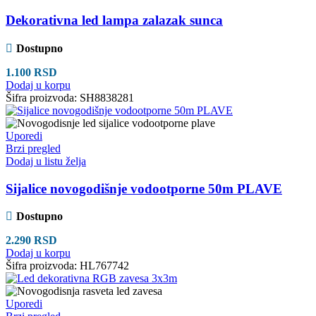
Dekorativna led lampa zalazak sunca
Dostupno
1.100
RSD
Dodaj u korpu
Šifra proizvoda:
SH8838281
Uporedi
Brzi pregled
Dodaj u listu želja
Sijalice novogodišnje vodootporne 50m PLAVE
Dostupno
2.290
RSD
Dodaj u korpu
Šifra proizvoda:
HL767742
Uporedi