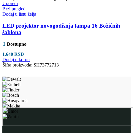
Uporedi
Brzi pregled
Dodaj u listu želja
LED projektor novogodišnja lampa 16 Božićnih
šablona
Dostupno
1.640
RSD
Dodaj u korpu
Šifra proizvoda:
SH73772713