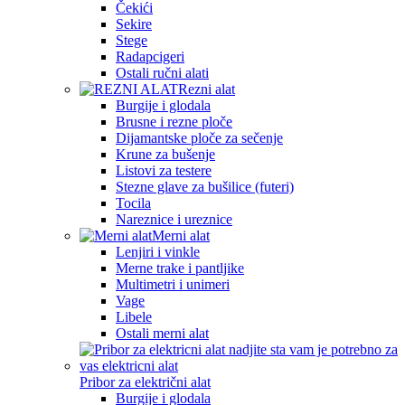
Čekići
Sekire
Stege
Radapcigeri
Ostali ručni alati
Rezni alat
Burgije i glodala
Brusne i rezne ploče
Dijamantske ploče za sečenje
Krune za bušenje
Listovi za testere
Stezne glave za bušilice (futeri)
Tocila
Nareznice i ureznice
Merni alat
Lenjiri i vinkle
Merne trake i pantljike
Multimetri i unimeri
Vage
Libele
Ostali merni alat
Pribor za električni alat
Burgije i glodala