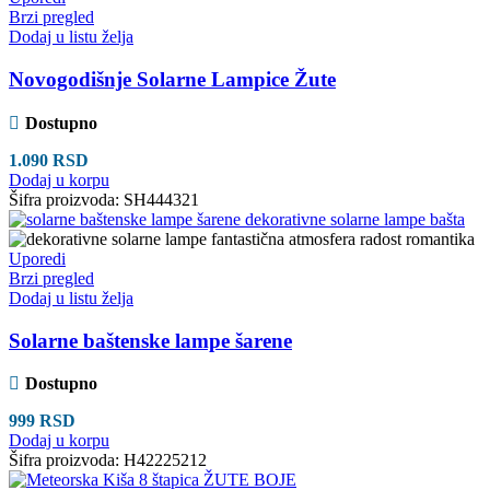
Brzi pregled
Dodaj u listu želja
Novogodišnje Solarne Lampice Žute
Dostupno
1.090
RSD
Dodaj u korpu
Šifra proizvoda:
SH444321
Uporedi
Brzi pregled
Dodaj u listu želja
Solarne baštenske lampe šarene
Dostupno
999
RSD
Dodaj u korpu
Šifra proizvoda:
H42225212