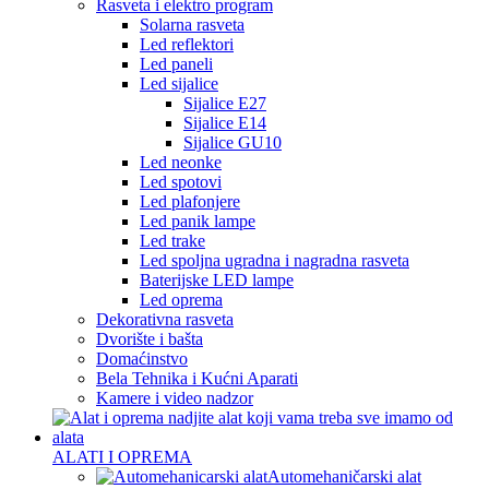
Rasveta i elektro program
Solarna rasveta
Led reflektori
Led paneli
Led sijalice
Sijalice E27
Sijalice E14
Sijalice GU10
Led neonke
Led spotovi
Led plafonjere
Led panik lampe
Led trake
Led spoljna ugradna i nagradna rasveta
Baterijske LED lampe
Led oprema
Dekorativna rasveta
Dvorište i bašta
Domaćinstvo
Bela Tehnika i Kućni Aparati
Kamere i video nadzor
ALATI I OPREMA
Automehaničarski alat