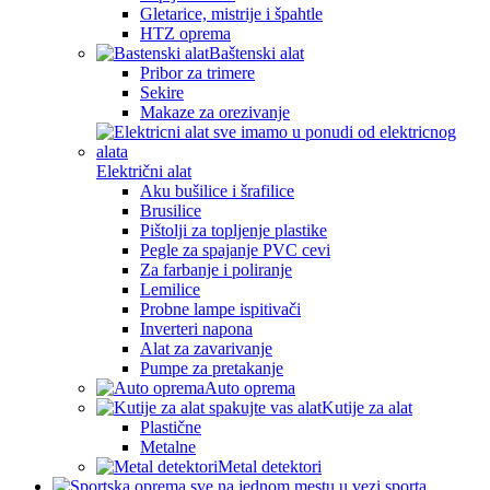
Gletarice, mistrije i špahtle
HTZ oprema
Baštenski alat
Pribor za trimere
Sekire
Makaze za orezivanje
Električni alat
Aku bušilice i šrafilice
Brusilice
Pištolji za topljenje plastike
Pegle za spajanje PVC cevi
Za farbanje i poliranje
Lemilice
Probne lampe ispitivači
Inverteri napona
Alat za zavarivanje
Pumpe za pretakanje
Auto oprema
Kutije za alat
Plastične
Metalne
Metal detektori