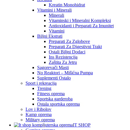
Kreatin Monohidrat
Vitamini i Minerali
Minerali
Vitaminski i Mineralni Kompleksi
Antioxidanti i Preparati Za Imunitet
Vitamini
Biljni Ekstrati
Preparati Za Zglobove
Preparati Za Digestivni Trakt
Ostali Biljni Dodaci
Ins Rezistencija
Zaštita Za Jetru
Sagorevači Masti
No Reaktori – Mišićna Pumpa
Suplementi Ostalo
Sport i rekreacija
Trening
Fitness oprema
Sportska garderoba
Ostala sportska oprema
Lov i Ribolov
Kamp oprema
Military oprema
IT SHOP