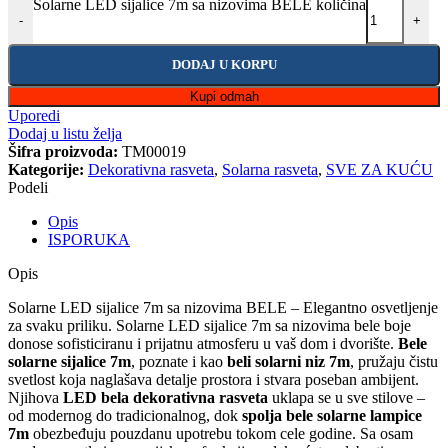
Solarne LED sijalice 7m sa nizovima BELE količina
-
+
DODAJ U KORPU
Kupi odmah
Uporedi
Dodaj u listu želja
Šifra proizvoda:
TM00019
Kategorije:
Dekorativna rasveta
,
Solarna rasveta
,
SVE ZA KUĆU
Podeli
Opis
ISPORUKA
Opis
Solarne LED sijalice 7m sa nizovima BELE – Elegantno osvetljenje
za svaku priliku. Solarne LED sijalice 7m sa nizovima bele boje
donose sofisticiranu i prijatnu atmosferu u vaš dom i dvorište.
Bele
solarne sijalice 7m
, poznate i kao
beli solarni niz 7m
, pružaju čistu
svetlost koja naglašava detalje prostora i stvara poseban ambijent.
Njihova
LED bela dekorativna rasveta
uklapa se u sve stilove –
od modernog do tradicionalnog, dok
spolja bele solarne lampice
7m
obezbeđuju pouzdanu upotrebu tokom cele godine. Sa osam