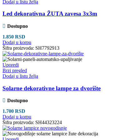
Dodaj u listu želja
Led dekorativna ŽUTA zavesa 3x3m
Dostupno
1.850
RSD
Dodaj u korpu
Šifra proizvoda:
SH7792913
Uporedi
Brzi pregled
Dodaj u listu želja
Solarne dekorativne lampe za dvorište
Dostupno
1.700
RSD
Dodaj u korpu
Šifra proizvoda:
SH44323224
Uporedi