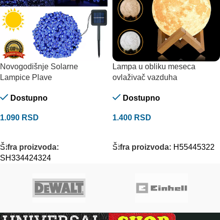
Novogodišnje Solarne
Lampa u obliku meseca
Lampice Plave
ovlaživač vazduha
Dostupno
Dostupno
1.090
RSD
1.400
RSD
DODAJ U KORPU
DODAJ U KORPU
Šifra proizvoda:
Šifra proizvoda:
H55445322
SH334424324