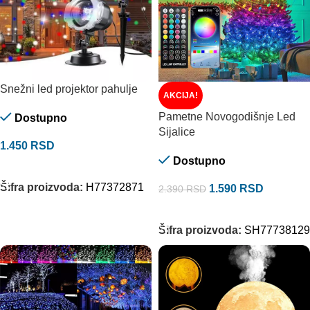
Snežni led projektor pahulje
AKCIJA!
Pametne Novogodišnje Led
Dostupno
Sijalice
1.450
RSD
Dostupno
DODAJ U KORPU
Šifra proizvoda:
H77372871
1.590
RSD
2.390
RSD
DODAJ U KORPU
Šifra proizvoda:
SH77738129