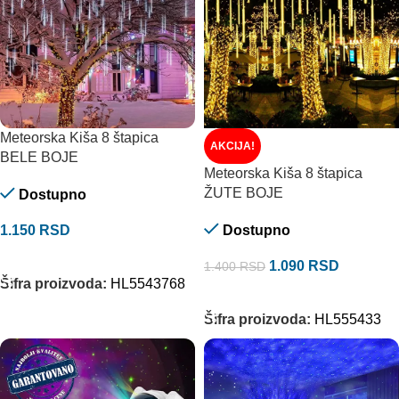
Meteorska Kiša 8 štapica
AKCIJA!
BELE BOJE
Meteorska Kiša 8 štapica
ŽUTE BOJE
Dostupno
1.150
RSD
Dostupno
DODAJ U KORPU
1.090
RSD
1.400
RSD
Šifra proizvoda:
HL5543768
DODAJ U KORPU
Šifra proizvoda:
HL555433