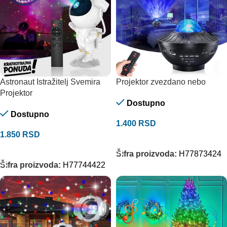
Astronaut Istražitelj Svemira
Projektor zvezdano nebo
Projektor
Dostupno
Dostupno
1.400
RSD
1.850
RSD
DODAJ U KORPU
DODAJ U KORPU
Šifra proizvoda:
H77873424
Šifra proizvoda:
H77744422