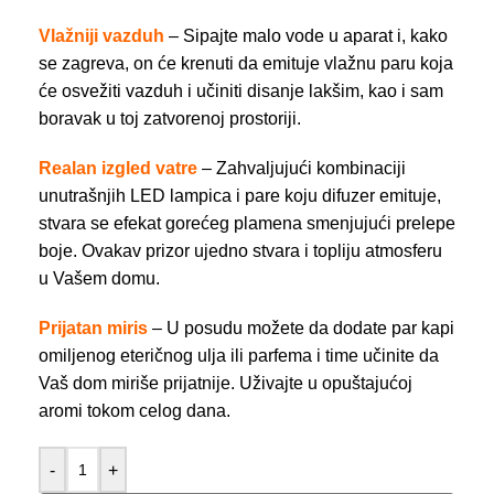
Vlažniji vazduh
–
Sipajte malo vode u aparat i, kako
se zagreva, on će krenuti da emituje vlažnu paru koja
će osvežiti vazduh i učiniti disanje lakšim, kao i sam
boravak u toj zatvorenoj prostoriji.
Realan izgled vatre
– Zahvaljujući kombinaciji
unutrašnjih LED lampica i pare koju difuzer emituje,
stvara se efekat gorećeg plamena smenjujući prelepe
boje. Ovakav prizor ujedno stvara i topliju atmosferu
u Vašem domu.
Prijatan miris
– U posudu možete da dodate par kapi
omiljenog eteričnog ulja ili parfema i time učinite da
Vaš dom miriše prijatnije. Uživajte u opuštajućoj
aromi tokom celog dana.
-
+