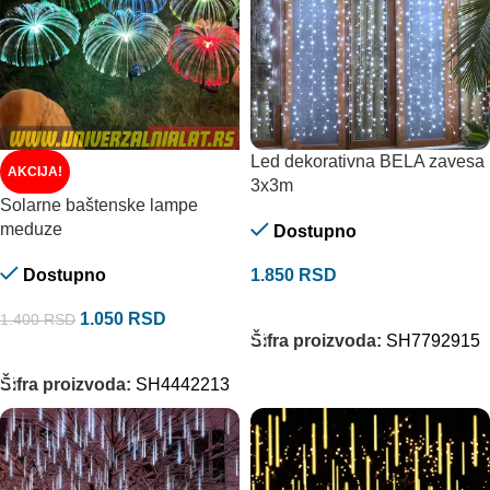
Led dekorativna BELA zavesa
AKCIJA!
3x3m
Solarne baštenske lampe
meduze
Dostupno
Dostupno
1.850
RSD
DODAJ U KORPU
1.050
RSD
1.400
RSD
Šifra proizvoda:
SH7792915
DODAJ U KORPU
Šifra proizvoda:
SH4442213