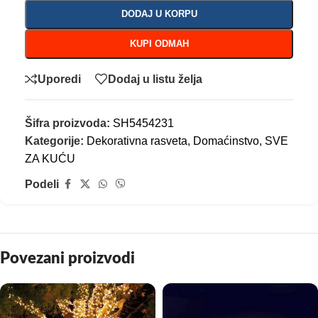
DODAJ U KORPU
KUPI ODMAH
Uporedi
Dodaj u listu želja
Šifra proizvoda:
SH5454231
Kategorije:
Dekorativna rasveta
,
Domaćinstvo
,
SVE
ZA KUĆU
Podeli
Povezani proizvodi