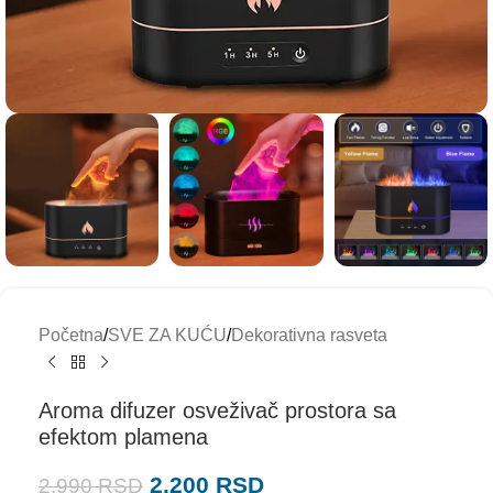
Početna
/
SVE ZA KUĆU
/
Dekorativna rasveta
Aroma difuzer osveživač prostora sa
efektom plamena
2.200
RSD
2.990
RSD