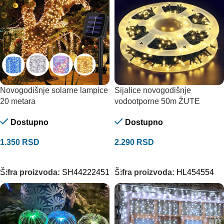
Novogodišnje solarne lampice
Sijalice novogodišnje
20 metara
vodootporne 50m ŽUTE
Dostupno
Dostupno
1.350
RSD
2.290
RSD
DODAJ U KORPU
DODAJ U KORPU
Šifra proizvoda:
SH44222451
Šifra proizvoda:
HL454554