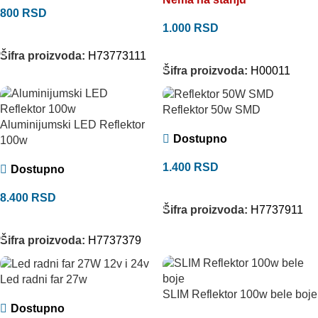
800
RSD
1.000
RSD
DODAJ U KORPU
PROČITAJTE JOŠ
Šifra proizvoda:
H73773111
Šifra proizvoda:
H00011
Reflektor 50w SMD
Aluminijumski LED Reflektor
Dostupno
100w
1.400
RSD
Dostupno
DODAJ U KORPU
8.400
RSD
Šifra proizvoda:
H7737911
DODAJ U KORPU
Šifra proizvoda:
H7737379
Led radni far 27w
SLIM Reflektor 100w bele boje
Dostupno