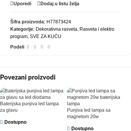
Uporedi
Dodaj u listu želja
Šifra proizvoda:
H77873424
Kategorije:
Dekorativna rasveta
,
Rasveta i elektro
program
,
SVE ZA KUĆU
Podeli
Povezani proizvodi
Baterijska punjiva led lampa
za glavu
Punjiva led lampa sa
magnetom 20w
Dostupno
Dostupno