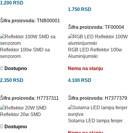
1.200
RSD
1.750
RSD
DODAJ U KORPU
DODAJ U KORPU
Šifra proizvoda:
TNB00001
Šifra proizvoda:
TF00004
Reflektor 100w SMD sa
RGB LED Reflektor 100w
senzorom
Aluminijumski
Dostupno
Nema na stanju
2.350
RSD
4.100
RSD
DODAJ U KORPU
PROČITAJTE JOŠ
Šifra proizvoda:
H7737311
Šifra proizvoda:
H7377379
Reflektor 20w SMD
Solarna LED lampa fenjer
Dostupno
Nema na stanju