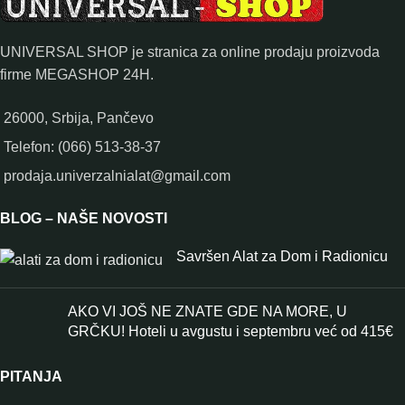
UNIVERSAL SHOP je stranica za online prodaju proizvoda
firme MEGASHOP 24H.
26000, Srbija, Pančevo
Telefon: (066) 513-38-37
prodaja.univerzalnialat@gmail.com
BLOG – NAŠE NOVOSTI
Savršen Alat za Dom i Radionicu
AKO VI JOŠ NE ZNATE GDE NA MORE, U
GRČKU! Hoteli u avgustu i septembru već od 415€
PITANJA