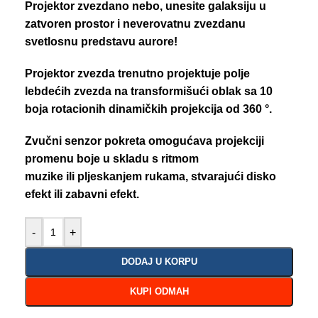
Projektor zvezdano nebo, unesite galaksiju u
zatvoren prostor i neverovatnu zvezdanu
svetlosnu predstavu aurore!
Projektor zvezda trenutno projektuje polje
lebdećih zvezda na transformišući oblak sa 10
boja rotacionih dinamičkih projekcija od 360 °.
Zvučni senzor pokreta omogućava projekciji
promenu boje u skladu s ritmom
muzike ili pljeskanjem rukama, stvarajući disko
efekt ili zabavni efekt.
-
+
DODAJ U KORPU
KUPI ODMAH