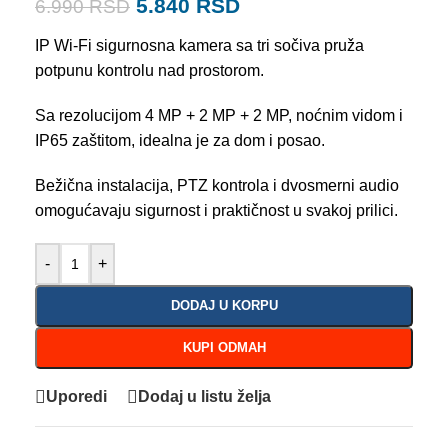
5.840
RSD
6.990
RSD
IP Wi-Fi sigurnosna kamera sa tri sočiva pruža
potpunu kontrolu nad prostorom.
Sa rezolucijom 4 MP + 2 MP + 2 MP, noćnim vidom i
IP65 zaštitom, idealna je za dom i posao.
Bežična instalacija, PTZ kontrola i dvosmerni audio
omogućavaju sigurnost i praktičnost u svakoj prilici.
-
+
DODAJ U KORPU
KUPI ODMAH
Uporedi
Dodaj u listu želja