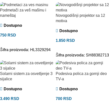
Podmetači za veš mašinu i
Novogodišnji projektor sa 12
nameštaj
motiva
Dostupno
Dostupno
750
RSD
1.850
RSD
DODAJ U KORPU
DODAJ U KORPU
Šifra proizvoda:
HL3329294
Šifra proizvoda:
SH88382713
Solarni sistem za osvetljenje 3
Podesiva polica za gornji deo
sijalice
TV-a
Dostupno
Dostupno
3.490
RSD
700
RSD
DODAJ U KORPU
DODAJ U KORPU