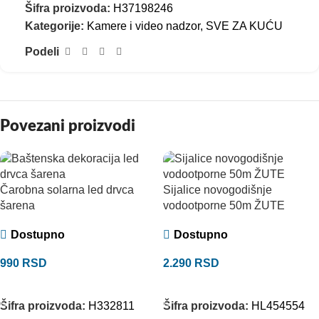
Šifra proizvoda:
H37198246
Kategorije:
Kamere i video nadzor
,
SVE ZA KUĆU
Podeli
Povezani proizvodi
Čarobna solarna led drvca
Sijalice novogodišnje
šarena
vodootporne 50m ŽUTE
Dostupno
Dostupno
990
RSD
2.290
RSD
DODAJ U KORPU
DODAJ U KORPU
Šifra proizvoda:
H332811
Šifra proizvoda:
HL454554