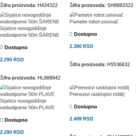
Šifra proizvoda:
H434322
Šifra proizvoda:
SH8883322
Pametni robot usisivač
Sijalice novogodišnje
Dostupno
vodootporne 50m ŠARENE
2.390
RSD
Dostupno
DODAJ U KORPU
2.290
RSD
Šifra proizvoda:
H5536632
DODAJ U KORPU
Šifra proizvoda:
HL888942
Prenosivi rasklopivi roštilj
Sijalice novogodišnje
Dostupno
vodootporne 50m PLAVE
2.499
RSD
Dostupno
DODAJ U KORPU
2.290
RSD