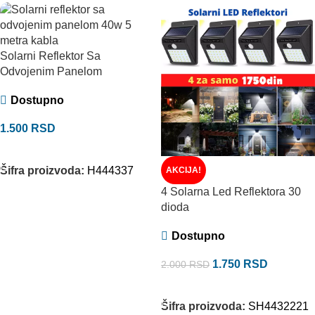
Solarni Reflektor Sa
Odvojenim Panelom
Dostupno
1.500
RSD
DODAJ U KORPU
Šifra proizvoda:
H444337
AKCIJA!
4 Solarna Led Reflektora 30
dioda
Dostupno
1.750
RSD
2.000
RSD
DODAJ U KORPU
Šifra proizvoda:
SH4432221