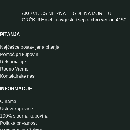
AKO VI JOŠ NE ZNATE GDE NA MORE, U
GRČKU! Hoteli u avgustu i septembru već od 415€
PITANJA
Najčešće postavljena pitanja
Pomoć pri kupovini
Reklamacije
Radno Vreme
Kontaktirajte nas
INFORMACIJE
O nama
Uslovi kupovine
100% sigurna kupovina
Politika privatnosti