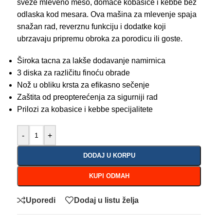
sveže mleveno meso, domaće kobasice i kebbe bez
odlaska kod mesara. Ova mašina za mlevenje spaja
snažan rad, reverznu funkciju i dodatke koji
ubrzavaju pripremu obroka za porodicu ili goste.
Široka tacna za lakše dodavanje namirnica
3 diska za različitu finoću obrade
Nož u obliku krsta za efikasno sečenje
Zaštita od preopterećenja za sigurniji rad
Prilozi za kobasice i kebbe specijalitete
-
+
DODAJ U KORPU
KUPI ODMAH
Uporedi
Dodaj u listu želja