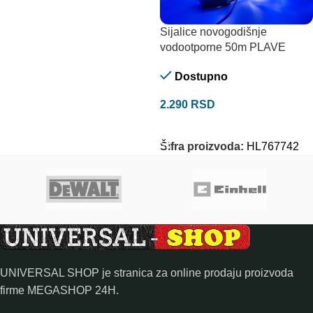
Sijalice novogodišnje
vodootporne 50m PLAVE
Dostupno
2.290
RSD
DODAJ U KORPU
Šifra proizvoda:
HL767742
UNIVERSAL SHOP je stranica za online prodaju proizvoda
firme MEGASHOP 24H.