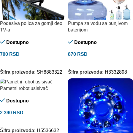
Podesiva polica za gornji deo
Pumpa za vodu sa punjivom
TV-a
baterijom
Dostupno
Dostupno
700
RSD
870
RSD
DODAJ U KORPU
DODAJ U KORPU
Šifra proizvoda:
SH8883322
Šifra proizvoda:
H3332898
Pametni robot usisivač
Dostupno
2.390
RSD
DODAJ U KORPU
Šifra proizvoda:
H5536632