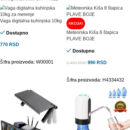
Vaga digitalna kuhinjska 10kg
AKCIJA!
Meteorska Kiša 8 štapica
Dostupno
PLAVE BOJE
770
RSD
Dostupno
DODAJ U KORPU
Šifra proizvoda:
W00001
990
RSD
1.400
RSD
DODAJ U KORPU
Šifra proizvoda:
H4334432