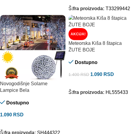
Šifra proizvoda:
T33299442
AKCIJA!
Meteorska Kiša 8 štapica
ŽUTE BOJE
Dostupno
1.090
RSD
1.400
RSD
Novogodišnje Solarne
DODAJ U KORPU
Lampice Bela
Šifra proizvoda:
HL555433
Dostupno
1.090
RSD
DODAJ U KORPU
Šifra proizvoda:
SH444322