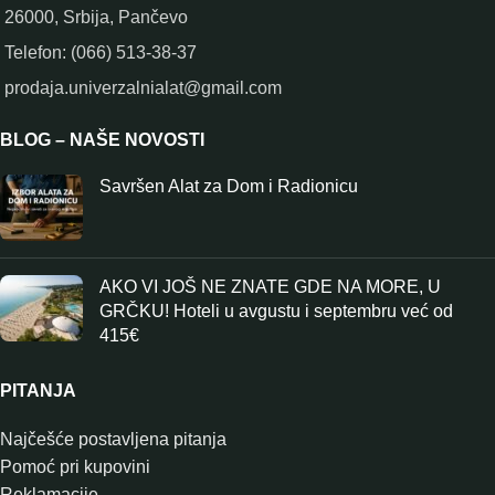
26000, Srbija, Pančevo
Telefon: (066) 513-38-37
prodaja.univerzalnialat@gmail.com
BLOG – NAŠE NOVOSTI
Savršen Alat za Dom i Radionicu
AKO VI JOŠ NE ZNATE GDE NA MORE, U
GRČKU! Hoteli u avgustu i septembru već od
415€
PITANJA
Najčešće postavljena pitanja
Pomoć pri kupovini
Reklamacije