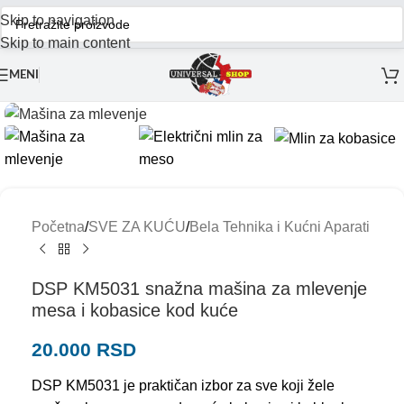
Skip to navigation
Skip to main content
MENI
Početna
/
SVE ZA KUĆU
/
Bela Tehnika i Kućni Aparati
DSP KM5031 snažna mašina za mlevenje
mesa i kobasice kod kuće
20.000
RSD
DSP KM5031 je praktičan izbor za sve koji žele