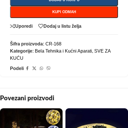
KUPI ODMAH
Uporedi
Dodaj u listu želja
Šifra proizvoda:
CR-168
Kategorije:
Bela Tehnika i Kućni Aparati
,
SVE ZA
KUĆU
Podeli
Povezani proizvodi