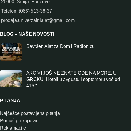
26000, Srbija, Pančevo
Telefon: (066) 513-38-37
prodaja.univerzalnialat@gmail.com
BLOG – NAŠE NOVOSTI
Savršen Alat za Dom i Radionicu
AKO VI JOŠ NE ZNATE GDE NA MORE, U
GRČKU! Hoteli u avgustu i septembru već od
415€
PITANJA
Najčešće postavljena pitanja
Pomoć pri kupovini
Reklamacije