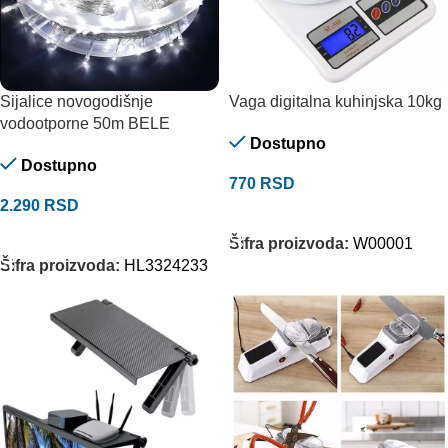
Sijalice novogodišnje
Vaga digitalna kuhinjska 10kg
vodootporne 50m BELE
Dostupno
Dostupno
770
RSD
2.290
RSD
DODAJ U KORPU
DODAJ U KORPU
Šifra proizvoda:
W00001
Šifra proizvoda:
HL3324233