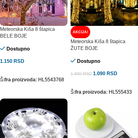
Meteorska Kiša 8 štapica
AKCIJA!
BELE BOJE
Meteorska Kiša 8 štapica
ŽUTE BOJE
Dostupno
1.150
RSD
Dostupno
DODAJ U KORPU
1.090
RSD
1.400
RSD
Šifra proizvoda:
HL5543768
DODAJ U KORPU
Šifra proizvoda:
HL555433