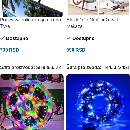
Podesiva polica za gornji deo
Električni oštrač noževa i
TV-a
makaza
Dostupno
Dostupno
700
RSD
990
RSD
DODAJ U KORPU
DODAJ U KORPU
Šifra proizvoda:
SH8883322
Šifra proizvoda:
H443322451