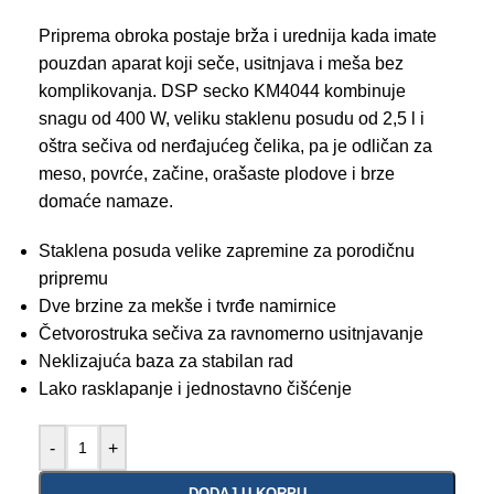
Priprema obroka postaje brža i urednija kada imate
pouzdan aparat koji seče, usitnjava i meša bez
komplikovanja. DSP secko KM4044 kombinuje
snagu od 400 W, veliku staklenu posudu od 2,5 l i
oštra sečiva od nerđajućeg čelika, pa je odličan za
meso, povrće, začine, orašaste plodove i brze
domaće namaze.
Staklena posuda velike zapremine za porodičnu
pripremu
Dve brzine za mekše i tvrđe namirnice
Četvorostruka sečiva za ravnomerno usitnjavanje
Neklizajuća baza za stabilan rad
Lako rasklapanje i jednostavno čišćenje
-
+
DODAJ U KORPU