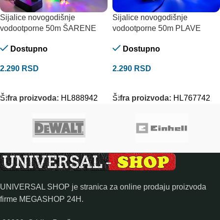
Sijalice novogodišnje
Sijalice novogodišnje
vodootporne 50m ŠARENE
vodootporne 50m PLAVE
Dostupno
Dostupno
2.290
RSD
2.290
RSD
DODAJ U KORPU
DODAJ U KORPU
Šifra proizvoda:
HL888942
Šifra proizvoda:
HL767742
UNIVERSAL SHOP je stranica za online prodaju proizvoda
firme MEGASHOP 24H.