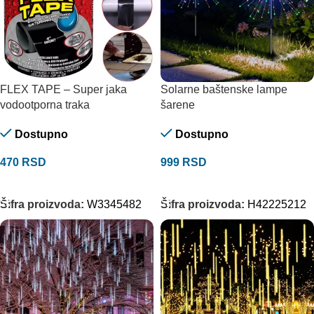
FLEX TAPE – Super jaka
Solarne baštenske lampe
vodootporna traka
šarene
Dostupno
Dostupno
470
RSD
999
RSD
DODAJ U KORPU
DODAJ U KORPU
Šifra proizvoda:
W3345482
Šifra proizvoda:
H42225212