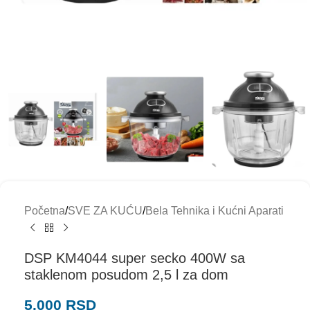
Početna
/
SVE ZA KUĆU
/
Bela Tehnika i Kućni Aparati
DSP KM4044 super secko 400W sa
staklenom posudom 2,5 l za dom
5.000
RSD