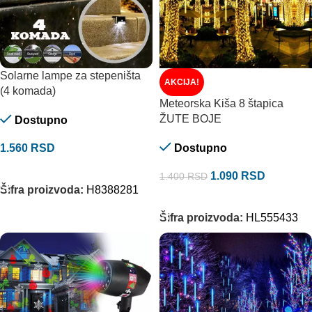
Solarne lampe za stepeništa
AKCIJA!
(4 komada)
Meteorska Kiša 8 štapica
ŽUTE BOJE
Dostupno
1.560
RSD
Dostupno
DODAJ U KORPU
1.090
RSD
1.400
RSD
Šifra proizvoda:
H8388281
DODAJ U KORPU
Šifra proizvoda:
HL555433