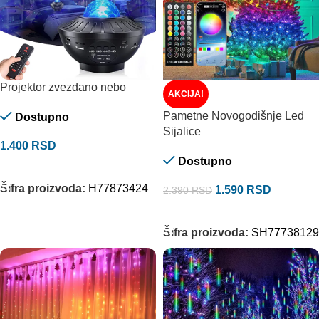
Projektor zvezdano nebo
AKCIJA!
Pametne Novogodišnje Led
Dostupno
Sijalice
1.400
RSD
Dostupno
DODAJ U KORPU
Šifra proizvoda:
H77873424
1.590
RSD
2.390
RSD
DODAJ U KORPU
Šifra proizvoda:
SH77738129