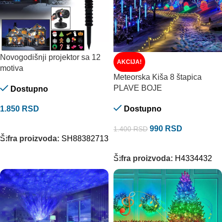
Novogodišnji projektor sa 12
AKCIJA!
motiva
Meteorska Kiša 8 štapica
PLAVE BOJE
Dostupno
1.850
RSD
Dostupno
DODAJ U KORPU
990
RSD
1.400
RSD
Šifra proizvoda:
SH88382713
DODAJ U KORPU
Šifra proizvoda:
H4334432