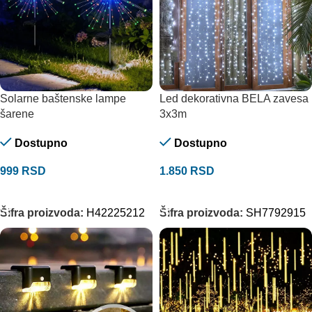
Solarne baštenske lampe
Led dekorativna BELA zavesa
šarene
3x3m
Dostupno
Dostupno
999
RSD
1.850
RSD
DODAJ U KORPU
DODAJ U KORPU
Šifra proizvoda:
H42225212
Šifra proizvoda:
SH7792915