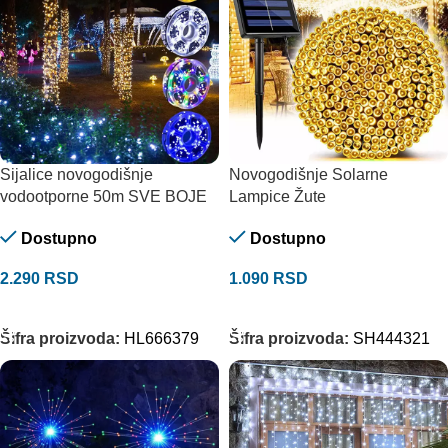
Sijalice novogodišnje
Novogodišnje Solarne
vodootporne 50m SVE BOJE
Lampice Žute
Dostupno
Dostupno
2.290
RSD
1.090
RSD
ODABERITE OPCIJE
DODAJ U KORPU
Šifra proizvoda:
HL666379
Šifra proizvoda:
SH444321