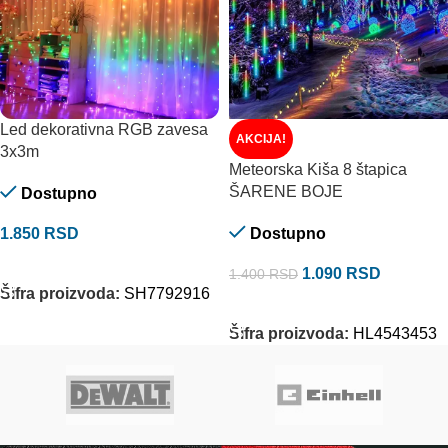
Led dekorativna RGB zavesa
AKCIJA!
3x3m
Meteorska Kiša 8 štapica
ŠARENE BOJE
Dostupno
1.850
RSD
Dostupno
DODAJ U KORPU
1.090
RSD
1.400
RSD
Šifra proizvoda:
SH7792916
DODAJ U KORPU
Šifra proizvoda:
HL4543453