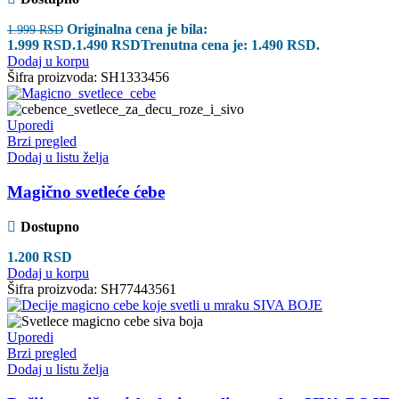
Originalna cena je bila:
1.999
RSD
1.999 RSD.
1.490
RSD
Trenutna cena je: 1.490 RSD.
Dodaj u korpu
Šifra proizvoda:
SH1333456
Uporedi
Brzi pregled
Dodaj u listu želja
Magično svetleće ćebe
Dostupno
1.200
RSD
Dodaj u korpu
Šifra proizvoda:
SH77443561
Uporedi
Brzi pregled
Dodaj u listu želja