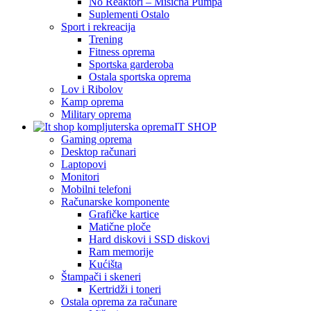
No Reaktori – Mišićna Pumpa
Suplementi Ostalo
Sport i rekreacija
Trening
Fitness oprema
Sportska garderoba
Ostala sportska oprema
Lov i Ribolov
Kamp oprema
Military oprema
IT SHOP
Gaming oprema
Desktop računari
Laptopovi
Monitori
Mobilni telefoni
Računarske komponente
Grafičke kartice
Matične ploče
Hard diskovi i SSD diskovi
Ram memorije
Kućišta
Štampači i skeneri
Kertridži i toneri
Ostala oprema za računare