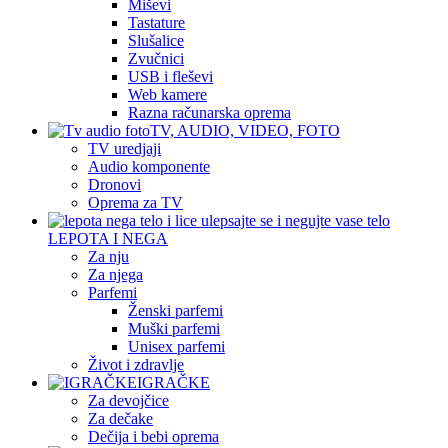
Miševi
Tastature
Slušalice
Zvučnici
USB i fleševi
Web kamere
Razna računarska oprema
TV, AUDIO, VIDEO, FOTO
TV uredjaji
Audio komponente
Dronovi
Oprema za TV
LEPOTA I NEGA
Za nju
Za njega
Parfemi
Ženski parfemi
Muški parfemi
Unisex parfemi
Život i zdravlje
IGRAČKE
Za devojčice
Za dečake
Dečija i bebi oprema