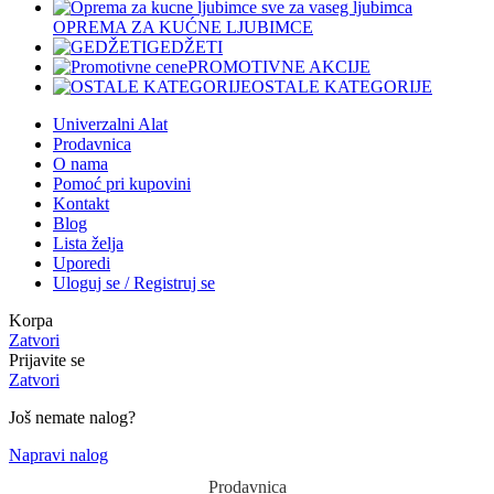
OPREMA ZA KUĆNE LJUBIMCE
GEDŽETI
PROMOTIVNE AKCIJE
OSTALE KATEGORIJE
Univerzalni Alat
Prodavnica
O nama
Pomoć pri kupovini
Kontakt
Blog
Lista želja
Uporedi
Uloguj se / Registruj se
Korpa
Zatvori
Prijavite se
Zatvori
Još nemate nalog?
Napravi nalog
Prodavnica