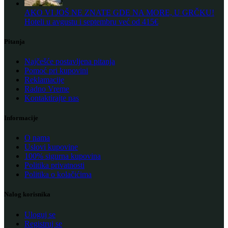
AKO VI JOŠ NE ZNATE GDE NA MORE, U GRČKU!
Hoteli u avgustu i septembru već od 415€
Pitanja
Najčešće postavljena pitanja
Pomoć pri kupovini
Reklamacije
Radno Vreme
Kontaktirajte nas
Informacije
O nama
Uslovi kupovine
100% sigurna kupovina
Politika privatnosti
Politika o kolačićima
Nalog korisnika
Uloguj se
Registruj se