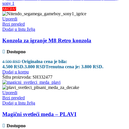
AKCIJA!
Uporedi
Brzi pregled
Dodaj u listu želja
Konzola za igranje M8 Retro konzola
Dostupno
Originalna cena je bila:
4.500
RSD
4.500 RSD.
3.800
RSD
Trenutna cena je: 3.800 RSD.
Dodaj u korpu
Šifra proizvoda:
SH332477
Uporedi
Brzi pregled
Dodaj u listu želja
Magični svetleći meda – PLAVI
Dostupno