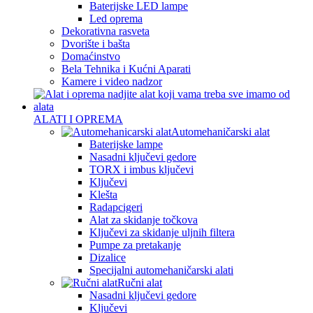
Baterijske LED lampe
Led oprema
Dekorativna rasveta
Dvorište i bašta
Domaćinstvo
Bela Tehnika i Kućni Aparati
Kamere i video nadzor
ALATI I OPREMA
Automehaničarski alat
Baterijske lampe
Nasadni ključevi gedore
TORX i imbus ključevi
Ključevi
Klešta
Radapcigeri
Alat za skidanje točkova
Ključevi za skidanje uljnih filtera
Pumpe za pretakanje
Dizalice
Specijalni automehaničarski alati
Ručni alat
Nasadni ključevi gedore
Ključevi