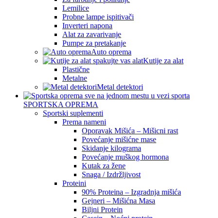
Lemilice
Probne lampe ispitivači
Inverteri napona
Alat za zavarivanje
Pumpe za pretakanje
Auto oprema
Kutije za alat
Plastične
Metalne
Metal detektori
SPORTSKA OPREMA
Sportski suplementi
Prema nameni
Oporavak Mišića – Mišicni rast
Povećanje mišićne mase
Skidanje kilograma
Povećanje muškog hormona
Kutak za žene
Snaga / Izdržljivost
Proteini
90% Proteina – Izgradnja mišića
Gejneri – Mišićna Masa
Biljni Protein