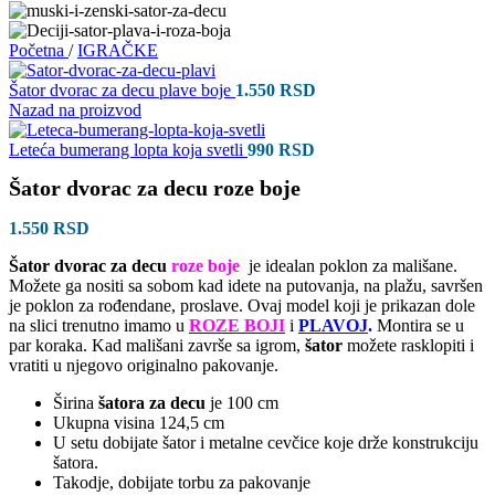
Početna
/
IGRAČKE
Šator dvorac za decu plave boje
1.550
RSD
Nazad na proizvod
Leteća bumerang lopta koja svetli
990
RSD
Šator dvorac za decu roze boje
1.550
RSD
Šator dvorac za decu
roze boje
je idealan poklon za mališane.
Možete ga nositi sa sobom kad idete na putovanja, na plažu, savršen
je poklon za rođendane, proslave. Ovaj model koji je prikazan dole
na slici trenutno imamo u
ROZE BOJI
i
PLAVOJ
.
Montira se u
par koraka. Kad mališani završe sa igrom,
šator
možete rasklopiti i
vratiti u njegovo originalno pakovanje.
Širina
šatora za decu
je 100 cm
Ukupna visina 124,5 cm
U setu dobijate šator i metalne cevčice koje drže konstrukciju
šatora.
Takodje, dobijate torbu za pakovanje