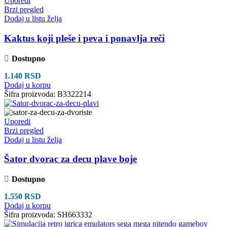
Uporedi
Brzi pregled
Dodaj u listu želja
Kaktus koji pleše i peva i ponavlja reči
Dostupno
1.140
RSD
Dodaj u korpu
Šifra proizvoda:
B3322214
Uporedi
Brzi pregled
Dodaj u listu želja
Šator dvorac za decu plave boje
Dostupno
1.550
RSD
Dodaj u korpu
Šifra proizvoda:
SH663332