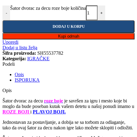
Šator dvorac za decu roze boje količina
-
+
DODAJ U KORPU
Kupi odmah
Uporedi
Dodaj u listu želja
Šifra proizvoda:
SH55537782
Kategorija:
IGRAČKE
Podeli
Opis
ISPORUKA
Opis
Šator dvorac za decu
roze boje
je savršen za igru i mesto koje bi
moglo da bude poseban kutak vašem detetu u našoj ponudi imamo u
ROZE BOJI
i
PLAVOJ BOJI.
Jednostavan za postavljanje, a dobija se sa torbom za odlaganje,
tako da ovaj šator za decu nakon igre lako možete sklopiti i odložiti.