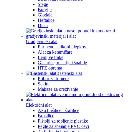
Stege
Burgije
Glodala
Heftalice
Dleta
Gradjevinski alat
Pur pene, silikoni i lepkovi
Alat za keramičare
Lepljive trake
Gletarice, mistrije i špahtle
HTZ oprema
Baštenski alat
Pribor za trimere
Sekire
Makaze za orezivanje
Električni alat
Aku bušilice i šrafilice
Brusilice
Pištolji za topljenje plastike
Pegle za spajanje PVC cevi
Za farbanje i poliranje