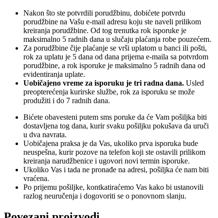
Nakon što ste potvrdili porudžbinu, dobićete potvrdu
porudžbine na Vašu e-mail adresu koju ste naveli prilikom
kreiranja porudžbine. Od tog trenutka rok isporuke je
maksimalno 5 radnih dana u slučaju plaćanja robe pouzećem.
Za porudžbine čije plaćanje se vrši uplatom u banci ili pošti,
rok za uplatu je 5 dana od dana prijema e-maila sa potvrdom
porudžbine, a rok isporuke je maksimalno 5 radnih dana od
evidentiranja uplate.
Uobičajeno vreme za isporuku je tri radna dana.
Usled
preopterećenja kurirske službe, rok za isporuku se može
produžiti i do 7 radnih dana.
Bićete obavesteni putem sms poruke da će Vam pošiljka biti
dostavljena tog dana, kurir svaku pošiljku pokušava da uruči
u dva navrata.
Uobičajena praksa je da Vas, ukoliko prva isporuka bude
neuspešna, kurir pozove na telefon koji ste ostavili prilikom
kreiranja narudžbenice i ugovori novi termin isporuke.
Ukoliko Vas i tada ne pronađe na adresi, pošiljka će nam biti
vraćena.
Po prijemu pošiljke, kontkatiraćemo Vas kako bi ustanovili
razlog neuručenja i dogovoriti se o ponovnom slanju.
Povezani proizvodi