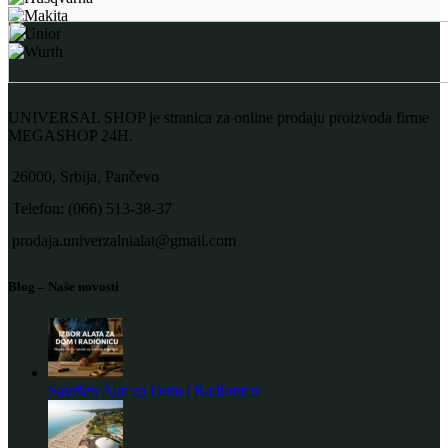
UNIVERSAL SHOP je stranica za online prodaju proizvoda firme
MEGASHOP 24H.
26000, Srbija, Pančevo
Telefon: (066) 513-38-37
prodaja.univerzalnialat@gmail.com
Blog – Naše novosti
Savršen Alat za Dom i Radionicu