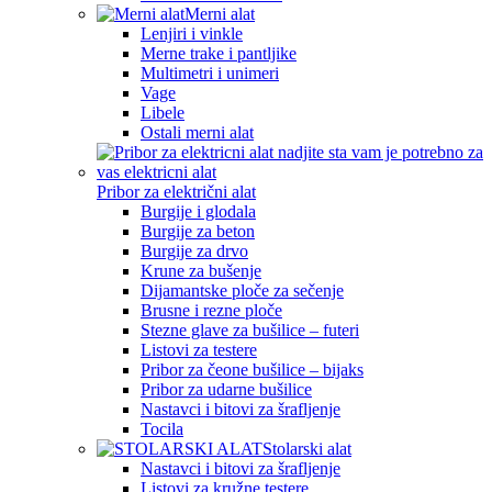
Merni alat
Lenjiri i vinkle
Merne trake i pantljike
Multimetri i unimeri
Vage
Libele
Ostali merni alat
Pribor za električni alat
Burgije i glodala
Burgije za beton
Burgije za drvo
Krune za bušenje
Dijamantske ploče za sečenje
Brusne i rezne ploče
Stezne glave za bušilice – futeri
Listovi za testere
Pribor za čeone bušilice – bijaks
Pribor za udarne bušilice
Nastavci i bitovi za šrafljenje
Tocila
Stolarski alat
Nastavci i bitovi za šrafljenje
Listovi za kružne testere