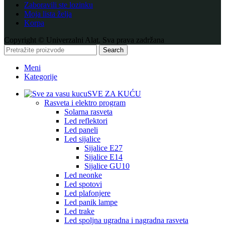
Zaboravili ste lozinku
Moja lista želja
Korpa
Copyright © Univerzalni Alat. Sva prava zadržana
Search
Meni
Kategorije
SVE ZA KUĆU
Rasveta i elektro program
Solarna rasveta
Led reflektori
Led paneli
Led sijalice
Sijalice E27
Sijalice E14
Sijalice GU10
Led neonke
Led spotovi
Led plafonjere
Led panik lampe
Led trake
Led spoljna ugradna i nagradna rasveta