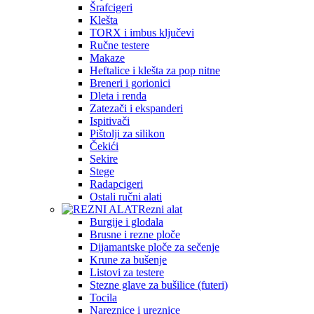
Šrafcigeri
Klešta
TORX i imbus ključevi
Ručne testere
Makaze
Heftalice i klešta za pop nitne
Breneri i gorionici
Dleta i renda
Zatezači i ekspanderi
Ispitivači
Pištolji za silikon
Čekići
Sekire
Stege
Radapcigeri
Ostali ručni alati
Rezni alat
Burgije i glodala
Brusne i rezne ploče
Dijamantske ploče za sečenje
Krune za bušenje
Listovi za testere
Stezne glave za bušilice (futeri)
Tocila
Nareznice i ureznice