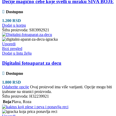
Dečije magično ćebe koje svetli u mraku SIVA BOJE
Dostupno
1.200
RSD
Dodaj u korpu
Šifra proizvoda:
SH3992921
Uporedi
Brzi pregled
Dodaj u listu želja
Digitalni fotoaparat za decu
Dostupno
1.800
RSD
Odaberite opcije
Ovaj proizvod ima više varijanti. Opcije mogu biti
izabrane na stranici proizvoda.
Šifra proizvoda:
H32239921
Boja
Plava
,
Roza