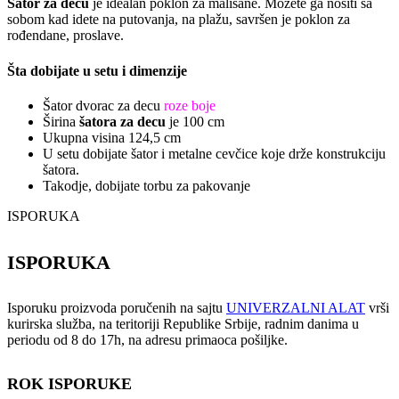
Šator za decu
je idealan poklon za mališane. Možete ga nositi sa
sobom kad idete na putovanja, na plažu, savršen je poklon za
rođendane, proslave.
Šta dobijate u setu i dimenzije
Šator dvorac za decu
roze boje
Širina
šatora za decu
je 100 cm
Ukupna visina 124,5 cm
U setu dobijate šator i metalne cevčice koje drže konstrukciju
šatora.
Takodje, dobijate torbu za pakovanje
ISPORUKA
ISPORUKA
Isporuku proizvoda poručenih na sajtu
UNIVERZALNI ALAT
vrši
kurirska služba, na teritoriji Republike Srbije, radnim danima u
periodu od 8 do 17h, na adresu primaoca pošiljke.
ROK ISPORUKE