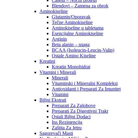
Casein – Noćni protein
Blendovi – Zamena za obrok
Aminokiseline
Glutamin/Oporavak
Tečne Aminokiseline
Aminokiseline u tabletama
Esencijalne Aminokiseline
Arginin
Beta alanin – snaga
BCAA (Isoleucin-Leucin-Valin)
Ostale Amino Kiseline
Kreatini
Kreatin Monohidrat
Vitamini i Minerali
Minerali
Vitaminski i Mineralni Kompleksi
Antioxidanti i Preparati Za Imunitet
Vitamini
Biljni Ekstrati
Preparati Za Zglobove
Preparati Za Digestivni Trakt
Ostali Biljni Dodaci
Ins Rezistencija
Zaštita Za Jetru
Sagorevači Masti