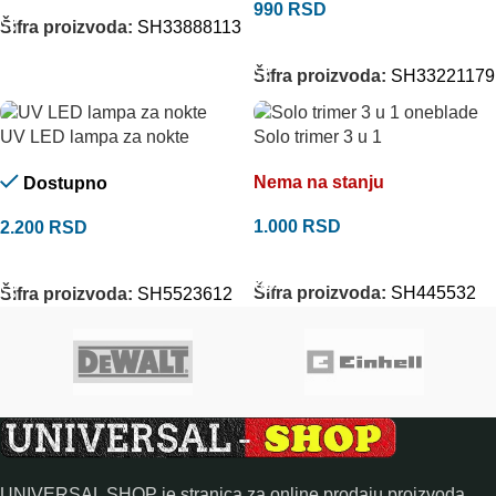
990
RSD
Šifra proizvoda:
SH33888113
DODAJ U KORPU
Šifra proizvoda:
SH33221179
UV LED lampa za nokte
Solo trimer 3 u 1
Nema na stanju
Dostupno
1.000
RSD
2.200
RSD
PROČITAJTE JOŠ
DODAJ U KORPU
Šifra proizvoda:
SH445532
Šifra proizvoda:
SH5523612
UNIVERSAL SHOP je stranica za online prodaju proizvoda