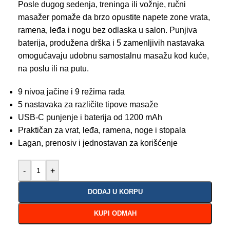
Posle dugog sedenja, treninga ili vožnje, ručni
masažer pomaže da brzo opustite napete zone vrata,
ramena, leđa i nogu bez odlaska u salon. Punjiva
baterija, produžena drška i 5 zamenljivih nastavaka
omogućavaju udobnu samostalnu masažu kod kuće,
na poslu ili na putu.
9 nivoa jačine i 9 režima rada
5 nastavaka za različite tipove masaže
USB-C punjenje i baterija od 1200 mAh
Praktičan za vrat, leđa, ramena, noge i stopala
Lagan, prenosiv i jednostavan za korišćenje
-
+
DODAJ U KORPU
KUPI ODMAH