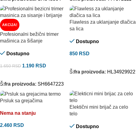
Flawless za uklanjanje dlačica
AKCIJA!
sa lica
Profesionalni bežični trimer
mašinica za šišanje
Dostupno
Dostupno
850
RSD
DODAJ U KORPU
1.190
RSD
1.650
RSD
Šifra proizvoda:
HL34929922
DODAJ U KORPU
Šifra proizvoda:
SH6647223
Prsluk sa grejačima
Elektični mini brijač za celo
Nema na stanju
telo
2.460
RSD
Dostupno
ODABERITE OPCIJE