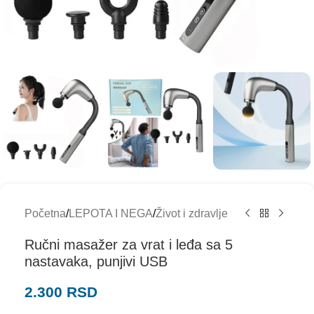
Početna
/
LEPOTA I NEGA
/
Život i zdravlje
Ručni masažer za vrat i leđa sa 5
nastavaka, punjivi USB
2.300
RSD