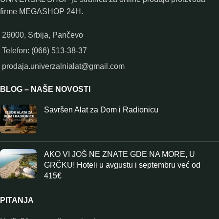
firme MEGASHOP 24H.
26000, Srbija, Pančevo
Telefon: (066) 513-38-37
prodaja.univerzalnialat@gmail.com
BLOG – NAŠE NOVOSTI
Savršen Alat za Dom i Radionicu
AKO VI JOŠ NE ZNATE GDE NA MORE, U
GRČKU! Hoteli u avgustu i septembru već od
415€
PITANJA