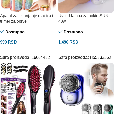
Aparat za uklanjanje dlačica i
Uv led lampa za nokte SUN
trimer za obrve
48w
Dostupno
Dostupno
990
RSD
1.490
RSD
DODAJ U KORPU
DODAJ U KORPU
Šifra proizvoda:
L6664432
Šifra proizvoda:
H55333562