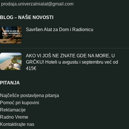
prodaja.univerzalnialat@gmail.com
BLOG – NAŠE NOVOSTI
Savršen Alat za Dom i Radionicu
AKO VI JOŠ NE ZNATE GDE NA MORE, U
GRČKU! Hoteli u avgustu i septembru već od
415€
PITANJA
Najčešće postavljena pitanja
Pomoć pri kupovini
Reklamacije
Radno Vreme
Kontaktirajte nas