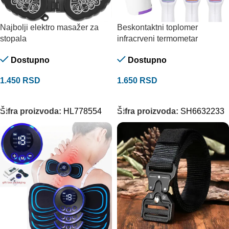
Najbolji elektro masažer za
Beskontaktni toplomer
stopala
infracrveni termometar
Dostupno
Dostupno
1.450
RSD
1.650
RSD
DODAJ U KORPU
DODAJ U KORPU
Šifra proizvoda:
HL778554
Šifra proizvoda:
SH6632233