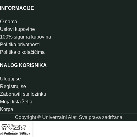
INFORMACIJE
O nama
Uslovi kupovine
100% sigurna kupovina
Politika privatnosti
Politika o kolačićima
NALOG KORISNIKA
Uloguj se
Registruj se
Zaboravili ste lozinku
Moja lista želja
Korpa
Copyright © Univerzalni Alat. Sva prava zadržana
odavnica
Pozovite
Pošalji SMS
Korpa