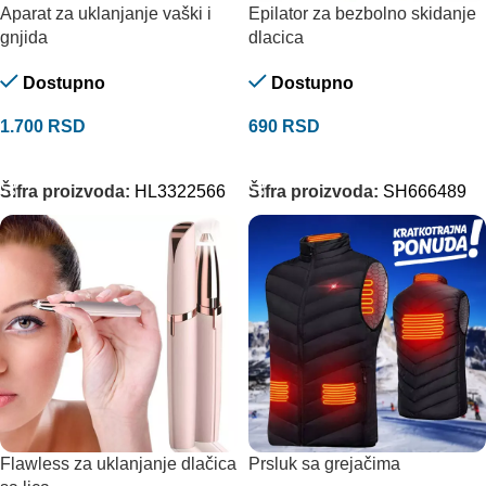
Aparat za uklanjanje vaški i
Epilator za bezbolno skidanje
gnjida
dlacica
Dostupno
Dostupno
1.700
RSD
690
RSD
DODAJ U KORPU
DODAJ U KORPU
Šifra proizvoda:
HL3322566
Šifra proizvoda:
SH666489
Flawless za uklanjanje dlačica
Prsluk sa grejačima