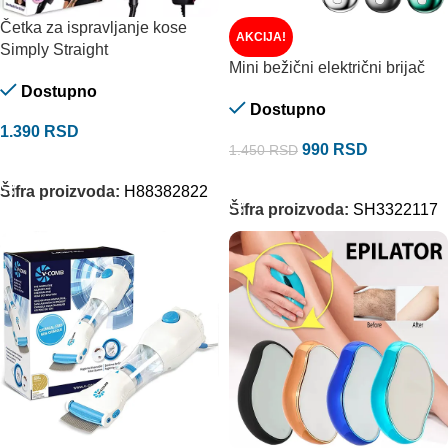
Četka za ispravljanje kose
AKCIJA!
Simply Straight
Mini bežični električni brijač
Dostupno
Dostupno
1.390
RSD
990
RSD
1.450
RSD
DODAJ U KORPU
DODAJ U KORPU
Šifra proizvoda:
H88382822
Šifra proizvoda:
SH3322117