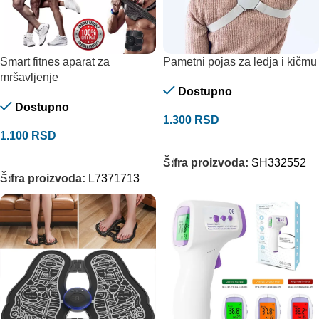
Smart fitnes aparat za
Pametni pojas za ledja i kičmu
mršavljenje
Dostupno
Dostupno
1.300
RSD
1.100
RSD
DODAJ U KORPU
DODAJ U KORPU
Šifra proizvoda:
SH332552
Šifra proizvoda:
L7371713