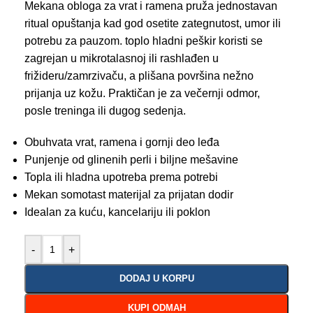
Mekana obloga za vrat i ramena pruža jednostavan
ritual opuštanja kad god osetite zategnutost, umor ili
potrebu za pauzom. toplo hladni peškir koristi se
zagrejan u mikrotalasnoj ili rashlađen u
frižideru/zamrzivaču, a plišana površina nežno
prijanja uz kožu. Praktičan je za večernji odmor,
posle treninga ili dugog sedenja.
Obuhvata vrat, ramena i gornji deo leđa
Punjenje od glinenih perli i biljne mešavine
Topla ili hladna upotreba prema potrebi
Mekan somotast materijal za prijatan dodir
Idealan za kuću, kancelariju ili poklon
-
+
DODAJ U KORPU
KUPI ODMAH