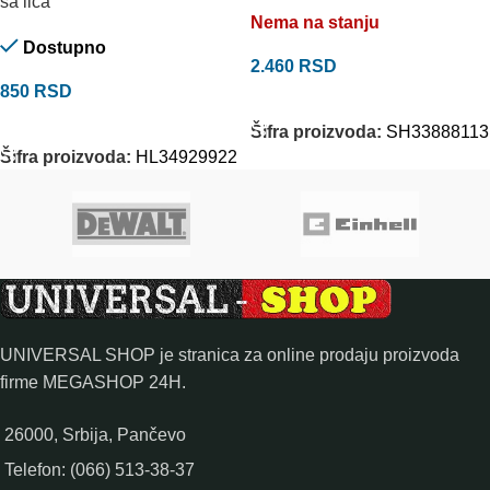
sa lica
Nema na stanju
Dostupno
2.460
RSD
850
RSD
ODABERITE OPCIJE
DODAJ U KORPU
Šifra proizvoda:
SH33888113
Šifra proizvoda:
HL34929922
UNIVERSAL SHOP je stranica za online prodaju proizvoda
firme MEGASHOP 24H.
26000, Srbija, Pančevo
Telefon: (066) 513-38-37