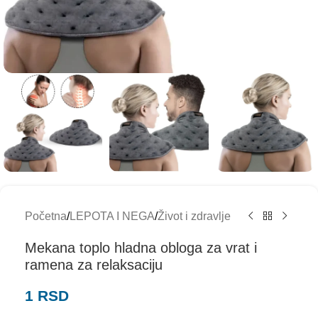
Početna
/
LEPOTA I NEGA
/
Život i zdravlje
Mekana toplo hladna obloga za vrat i
ramena za relaksaciju
1
RSD