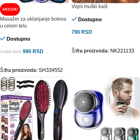
Vojni muški kaiš
AKCIJA!
Masažer za uklanjanje bolova
Dostupno
u celom telu
790
RSD
Dostupno
ODABERITE OPCIJE
Šifra proizvoda:
NK221133
990
RSD
1.690
RSD
DODAJ U KORPU
Šifra proizvoda:
SH334552