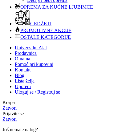
Dečija i bebi oprema
OPREMA ZA KUĆNE LJUBIMCE
GEDŽETI
PROMOTIVNE AKCIJE
OSTALE KATEGORIJE
Univerzalni Alat
Prodavnica
O nama
Pomoć pri kupovini
Kontakt
Blog
Lista želja
Uporedi
Uloguj se / Registruj se
Korpa
Zatvori
Prijavite se
Zatvori
Još nemate nalog?