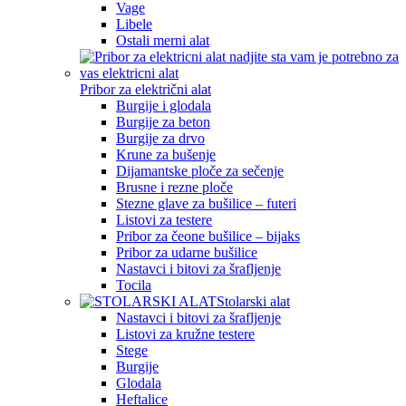
Vage
Libele
Ostali merni alat
Pribor za električni alat
Burgije i glodala
Burgije za beton
Burgije za drvo
Krune za bušenje
Dijamantske ploče za sečenje
Brusne i rezne ploče
Stezne glave za bušilice – futeri
Listovi za testere
Pribor za čeone bušilice – bijaks
Pribor za udarne bušilice
Nastavci i bitovi za šrafljenje
Tocila
Stolarski alat
Nastavci i bitovi za šrafljenje
Listovi za kružne testere
Stege
Burgije
Glodala
Heftalice