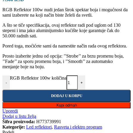
RGB Reflektor 100w nudi jedan širok spektar boja i mogućnost da
sami izaberete na koji način biste želeli da svetli.
A što se tiče specifikacija, ovaj reflektor radi pod uglom od 130
stepeni i ima jako aluminijumsko kućište koje garantuje čak do
50.000 radnih sati.
Pored toga, moćićete sami da namestite način rada ovog reflektora.
Prosto izaberite jednu od opcija: ’’Strobe’’ za brzu promenu boja,
’’Fade’’ za sporu promenu boja, i ’’Smooth’’ za automatsko
menjanje boje na boju.
RGB Reflektor 100w količina
-
+
DODAJ U KORPU
Kupi odmah
Uporedi
Dodaj u listu želja
Šifra proizvoda:
H773739991
Kategorije:
Led reflektori
,
Rasveta i elektro program
Podeli