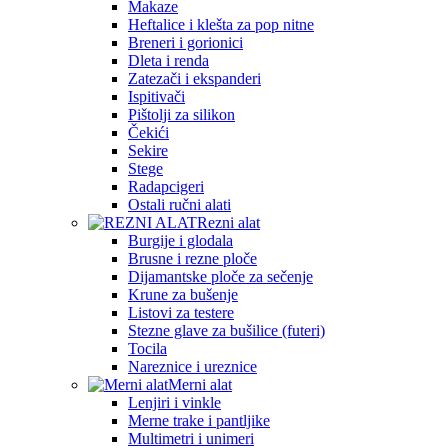
Makaze
Heftalice i klešta za pop nitne
Breneri i gorionici
Dleta i renda
Zatezači i ekspanderi
Ispitivači
Pištolji za silikon
Čekići
Sekire
Stege
Radapcigeri
Ostali ručni alati
Rezni alat
Burgije i glodala
Brusne i rezne ploče
Dijamantske ploče za sečenje
Krune za bušenje
Listovi za testere
Stezne glave za bušilice (futeri)
Tocila
Nareznice i ureznice
Merni alat
Lenjiri i vinkle
Merne trake i pantljike
Multimetri i unimeri