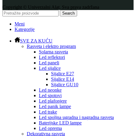
Copyright © Univerzalni Alat. Sva prava zadržana
Search
Meni
Kategorije
SVE ZA KUĆU
Rasveta i elektro program
Solarna rasveta
Led reflektori
Led paneli
Led sijalice
Sijalice E27
Sijalice E14
Sijalice GU10
Led neonke
Led spotovi
Led plafonjere
Led panik lampe
Led trake
Led spoljna ugradna i nagradna rasveta
Baterijske LED lampe
Led oprema
Dekorativna rasveta