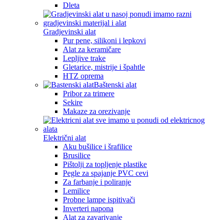
Dleta
Gradjevinski alat
Pur pene, silikoni i lepkovi
Alat za keramičare
Lepljive trake
Gletarice, mistrije i špahtle
HTZ oprema
Baštenski alat
Pribor za trimere
Sekire
Makaze za orezivanje
Električni alat
Aku bušilice i šrafilice
Brusilice
Pištolji za topljenje plastike
Pegle za spajanje PVC cevi
Za farbanje i poliranje
Lemilice
Probne lampe ispitivači
Inverteri napona
Alat za zavarivanje