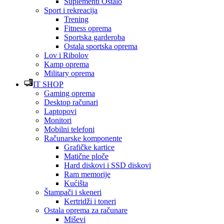
Suplementi Ostalo
Sport i rekreacija
Trening
Fitness oprema
Sportska garderoba
Ostala sportska oprema
Lov i Ribolov
Kamp oprema
Military oprema
IT SHOP
Gaming oprema
Desktop računari
Laptopovi
Monitori
Mobilni telefoni
Računarske komponente
Grafičke kartice
Matične ploče
Hard diskovi i SSD diskovi
Ram memorije
Kućišta
Štampači i skeneri
Kertridži i toneri
Ostala oprema za računare
Miševi