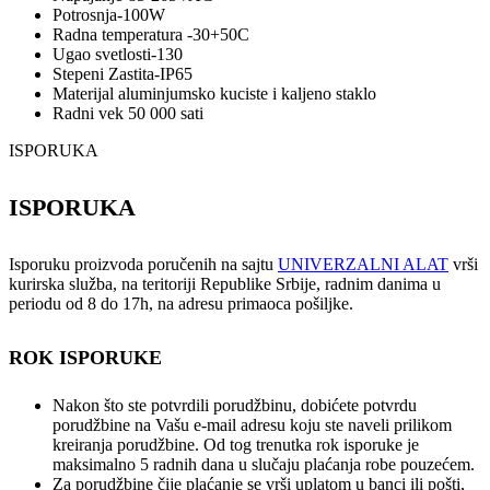
Potrosnja-100W
Radna temperatura -30+50C
Ugao svetlosti-130
Stepeni Zastita-IP65
Materijal aluminjumsko kuciste i kaljeno staklo
Radni vek 50 000 sati
ISPORUKA
ISPORUKA
Isporuku proizvoda poručenih na sajtu
UNIVERZALNI ALAT
vrši
kurirska služba, na teritoriji Republike Srbije, radnim danima u
periodu od 8 do 17h, na adresu primaoca pošiljke.
ROK ISPORUKE
Nakon što ste potvrdili porudžbinu, dobićete potvrdu
porudžbine na Vašu e-mail adresu koju ste naveli prilikom
kreiranja porudžbine. Od tog trenutka rok isporuke je
maksimalno 5 radnih dana u slučaju plaćanja robe pouzećem.
Za porudžbine čije plaćanje se vrši uplatom u banci ili pošti,