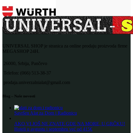
UNIVERSAL SHOP je stranica za online prodaju proizvoda firme
MEGASHOP 24H.
26000, Srbija, Pančevo
Telefon: (066) 513-38-37
prodaja.univerzalnialat@gmail.com
Blog – Naše novosti
Savršen Alat za Dom i Radionicu
AKO VI JOŠ NE ZNATE GDE NA MORE, U GRČKU!
Hoteli u avgustu i septembru već od 415€