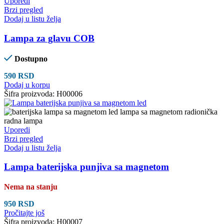
Uporedi
Brzi pregled
Dodaj u listu želja
Lampa za glavu COB
Dostupno
590
RSD
Dodaj u korpu
Šifra proizvoda:
H00006
Uporedi
Brzi pregled
Dodaj u listu želja
Lampa baterijska punjiva sa magnetom
Nema na stanju
950
RSD
Pročitajte još
Šifra proizvoda:
H00007