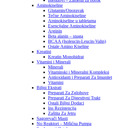
Blendovi – Zamena za obrok
Aminokiseline
Glutamin/Oporavak
Tečne Aminokiseline
Aminokiseline u tabletama
Esencijalne Aminokiseline
Arginin
Beta alanin – snaga
BCAA (Isoleucin-Leucin-Valin)
Ostale Amino Kiseline
Kreatini
Kreatin Monohidrat
Vitamini i Minerali
Minerali
Vitaminski i Mineralni Kompleksi
Antioxidanti i Preparati Za Imunitet
Vitamini
Biljni Ekstrati
Preparati Za Zglobove
Preparati Za Digestivni Trakt
Ostali Biljni Dodaci
Ins Rezistencija
Zaštita Za Jetru
Sagorevači Masti
No Reaktori – Mišićna Pumpa