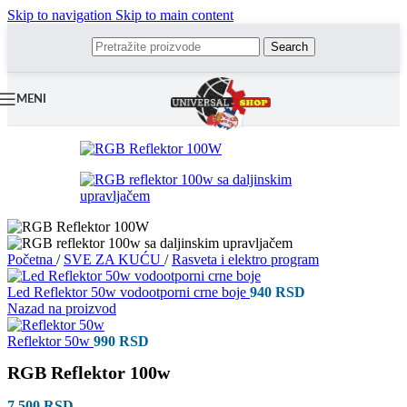
Skip to navigation
Skip to main content
Search
MENI
Početna
/
SVE ZA KUĆU
/
Rasveta i elektro program
Led Reflektor 50w vodootporni crne boje
940
RSD
Nazad na proizvod
Reflektor 50w
990
RSD
RGB Reflektor 100w
7.500
RSD