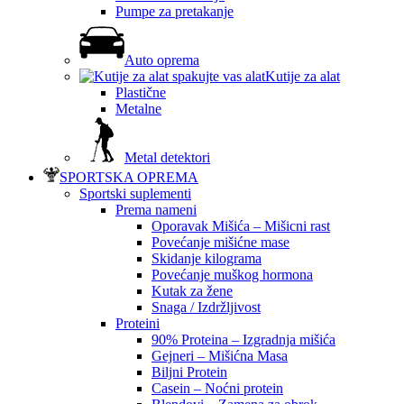
Pumpe za pretakanje
Auto oprema
Kutije za alat
Plastične
Metalne
Metal detektori
SPORTSKA OPREMA
Sportski suplementi
Prema nameni
Oporavak Mišića – Mišicni rast
Povećanje mišićne mase
Skidanje kilograma
Povećanje muškog hormona
Kutak za žene
Snaga / Izdržljivost
Proteini
90% Proteina – Izgradnja mišića
Gejneri – Mišićna Masa
Biljni Protein
Casein – Noćni protein