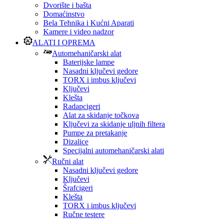
Dvorište i bašta
Domaćinstvo
Bela Tehnika i Kućni Aparati
Kamere i video nadzor
ALATI I OPREMA
Automehaničarski alat
Baterijske lampe
Nasadni ključevi gedore
TORX i imbus ključevi
Ključevi
Klešta
Radapcigeri
Alat za skidanje točkova
Ključevi za skidanje uljnih filtera
Pumpe za pretakanje
Dizalice
Specijalni automehaničarski alati
Ručni alat
Nasadni ključevi gedore
Ključevi
Šrafcigeri
Klešta
TORX i imbus ključevi
Ručne testere