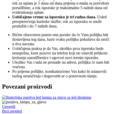
rok za uplatu je 5 dana od dana prijema e-maila sa potvrdom
porudžbine, a rok isporuke je maksimalno 5 radnih dana od
evidentiranja uplate.
Uobičajeno vreme za isporuku je tri radna dana.
Usled
preopterećenja kurirske službe, rok za isporuku se može
produžiti i do 7 radnih dana.
Bićete obavesteni putem sms poruke da će Vam pošiljka biti
dostavljena tog dana, kurir svaku pošiljku pokušava da uruči
u dva navrata.
Uobičajena praksa je da Vas, ukoliko prva isporuka bude
neuspešna, kurir pozove na telefon koji ste ostavili prilikom
kreiranja narudžbenice i ugovori novi termin isporuke.
Ukoliko Vas i tada ne pronađe na adresi, pošiljka će nam biti
vraćena.
Po prijemu pošiljke, kontkatiraćemo Vas kako bi ustanovili
razlog neuručenja i dogovoriti se o ponovnom slanju.
Povezani proizvodi
Uporedi
Brzi pregled