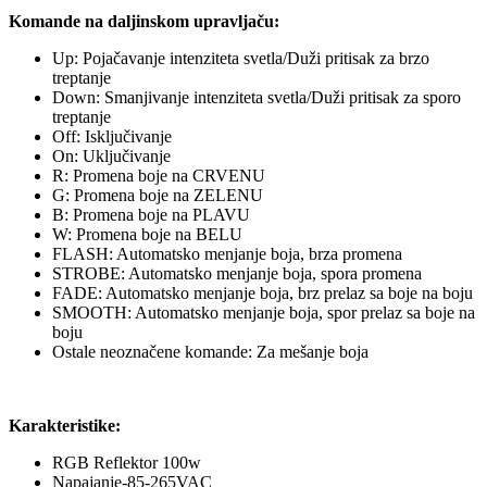
Komande na daljinskom upravljaču:
Up: Pojačavanje intenziteta svetla/Duži pritisak za brzo
treptanje
Down: Smanjivanje intenziteta svetla/Duži pritisak za sporo
treptanje
Off: Isključivanje
On: Uključivanje
R: Promena boje na CRVENU
G: Promena boje na ZELENU
B: Promena boje na PLAVU
W: Promena boje na BELU
FLASH: Automatsko menjanje boja, brza promena
STROBE: Automatsko menjanje boja, spora promena
FADE: Automatsko menjanje boja, brz prelaz sa boje na boju
SMOOTH: Automatsko menjanje boja, spor prelaz sa boje na
boju
Ostale neoznačene komande: Za mešanje boja
Karakteristike:
RGB Reflektor 100w
Napajanje-85-265VAC