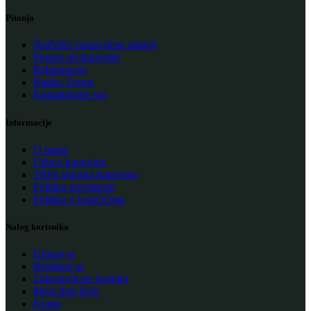
Pitanja
Najčešće postavljena pitanja
Pomoć pri kupovini
Reklamacije
Radno Vreme
Kontaktirajte nas
Informacije
O nama
Uslovi kupovine
100% sigurna kupovina
Politika privatnosti
Politika o kolačićima
Nalog korisnika
Uloguj se
Registruj se
Zaboravili ste lozinku
Moja lista želja
Korpa