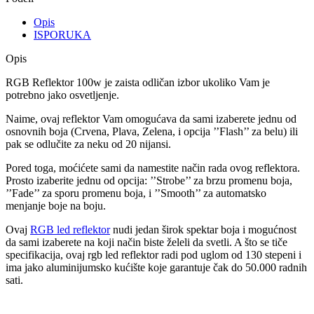
Opis
ISPORUKA
Opis
RGB Reflektor 100w je zaista odličan izbor ukoliko Vam je
potrebno jako osvetljenje.
Naime, ovaj reflektor Vam omogućava da sami izaberete jednu od
osnovnih boja (Crvena, Plava, Zelena, i opcija ’’Flash’’ za belu) ili
pak se odlučite za neku od 20 nijansi.
Pored toga, moćićete sami da namestite način rada ovog reflektora.
Prosto izaberite jednu od opcija: ’’Strobe’’ za brzu promenu boja,
’’Fade’’ za sporu promenu boja, i ’’Smooth’’ za automatsko
menjanje boje na boju.
Ovaj
RGB led reflektor
nudi jedan širok spektar boja i mogućnost
da sami izaberete na koji način biste želeli da svetli. A što se tiče
specifikacija, ovaj rgb led reflektor radi pod uglom od 130 stepeni i
ima jako aluminijumsko kućište koje garantuje čak do 50.000 radnih
sati.