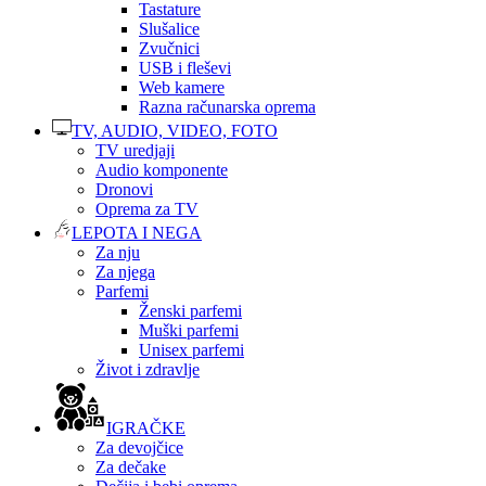
Tastature
Slušalice
Zvučnici
USB i fleševi
Web kamere
Razna računarska oprema
TV, AUDIO, VIDEO, FOTO
TV uredjaji
Audio komponente
Dronovi
Oprema za TV
LEPOTA I NEGA
Za nju
Za njega
Parfemi
Ženski parfemi
Muški parfemi
Unisex parfemi
Život i zdravlje
IGRAČKE
Za devojčice
Za dečake