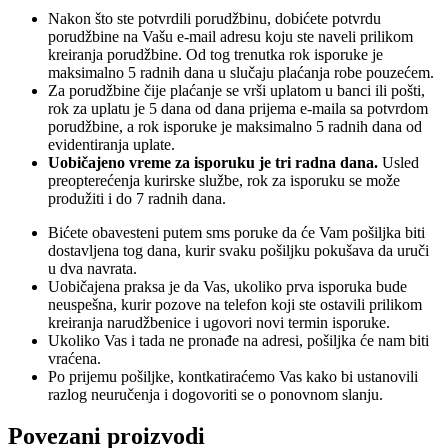
Nakon što ste potvrdili porudžbinu, dobićete potvrdu
porudžbine na Vašu e-mail adresu koju ste naveli prilikom
kreiranja porudžbine. Od tog trenutka rok isporuke je
maksimalno 5 radnih dana u slučaju plaćanja robe pouzećem.
Za porudžbine čije plaćanje se vrši uplatom u banci ili pošti,
rok za uplatu je 5 dana od dana prijema e-maila sa potvrdom
porudžbine, a rok isporuke je maksimalno 5 radnih dana od
evidentiranja uplate.
Uobičajeno vreme za isporuku je tri radna dana.
Usled
preopterećenja kurirske službe, rok za isporuku se može
produžiti i do 7 radnih dana.
Bićete obavesteni putem sms poruke da će Vam pošiljka biti
dostavljena tog dana, kurir svaku pošiljku pokušava da uruči
u dva navrata.
Uobičajena praksa je da Vas, ukoliko prva isporuka bude
neuspešna, kurir pozove na telefon koji ste ostavili prilikom
kreiranja narudžbenice i ugovori novi termin isporuke.
Ukoliko Vas i tada ne pronađe na adresi, pošiljka će nam biti
vraćena.
Po prijemu pošiljke, kontkatiraćemo Vas kako bi ustanovili
razlog neuručenja i dogovoriti se o ponovnom slanju.
Povezani proizvodi