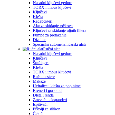
Nasadni ključevi gedore
TORX i imbus ključevi
Ključevi
Klešta
Radapcigeri
Alat za skidanje točkova
Ključevi za skidanje uljnih filtera
Pumpe za pretakanje
Dizalice
Specijalni automehaničarski alati
Ručni alat
Nasadni ključevi gedore
Ključevi
Šrafcigeri
Klešta
TORX i imbus ključevi
Ručne testere
Makaze
Heftalice i klešta za pop nitne
Breneri i gorionici
Dleta i renda
Zatezači i ekspanderi
Ispitivači
Pištolji za silikon
Čekići