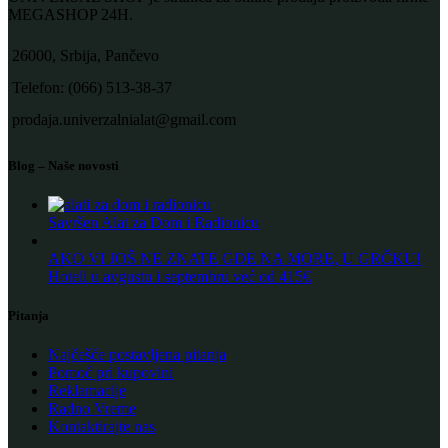
MEGASHOP 24H.
26000, Srbija, Pančevo
Telefon: (066) 513-38-37
prodaja.univerzalnialat@gmail.com
Blog – Naše novosti
Savršen Alat za Dom i Radionicu
AKO VI JOŠ NE ZNATE GDE NA MORE, U GRČKU!
Hoteli u avgustu i septembru već od 415€
Pitanja
Najčešće postavljena pitanja
Pomoć pri kupovini
Reklamacije
Radno Vreme
Kontaktirajte nas