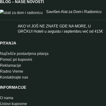
BLOG – NAŠE NOVOSTI
Savršen Alat za Dom i Radionicu
AKO VI JOŠ NE ZNATE GDE NA MORE, U
GRČKU! Hoteli u avgustu i septembru već od 415€
PITANJA
Najčešće postavljena pitanja
Pomoć pri kupovini
Reklamacije
Radno Vreme
Kontaktirajte nas
INFORMACIJE
O nama
Uslovi kupovine