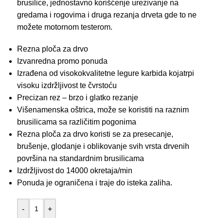
brusilice, jednostavno korišćenje urezivanje na
gredama i rogovima i druga rezanja drveta gde to ne
možete motornom testerom.
Rezna ploča za drvo
Izvanredna promo ponuda
Izrađena od visokokvalitetne legure karbida kojatrpi
visoku izdržljivost te čvrstoću
Precizan rez – brzo i glatko rezanje
Višenamenska oštrica, može se koristiti na raznim
brusilicama sa različitim pogonima
Rezna ploča za drvo koristi se za presecanje,
brušenje, glodanje i oblikovanje svih vrsta drvenih
površina na standardnim brusilicama
Izdržljivost do 14000 okretaja/min
Ponuda je ograničena i traje do isteka zaliha.
-
+