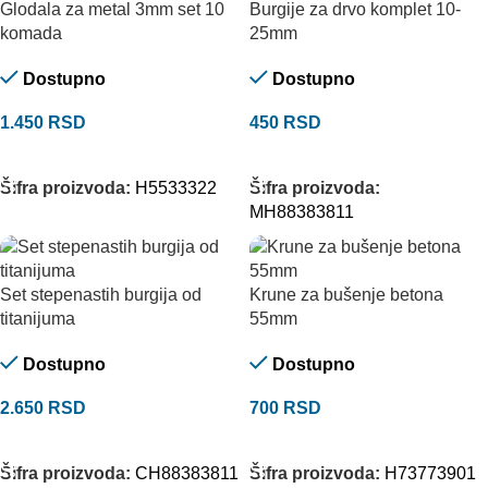
Glodala za metal 3mm set 10
Burgije za drvo komplet 10-
komada
25mm
Dostupno
Dostupno
1.450
RSD
450
RSD
DODAJ U KORPU
DODAJ U KORPU
Šifra proizvoda:
H5533322
Šifra proizvoda:
MH88383811
Set stepenastih burgija od
Krune za bušenje betona
titanijuma
55mm
Dostupno
Dostupno
2.650
RSD
700
RSD
DODAJ U KORPU
DODAJ U KORPU
Šifra proizvoda:
CH88383811
Šifra proizvoda:
H73773901