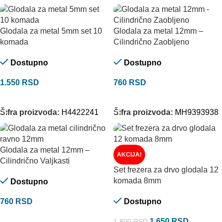
Glodala za metal 5mm set 10
Glodala za metal 12mm –
komada
Cilindrično Zaobljeno
Dostupno
Dostupno
1.550
RSD
760
RSD
DODAJ U KORPU
DODAJ U KORPU
Šifra proizvoda:
H4422241
Šifra proizvoda:
MH9393938
Glodala za metal 12mm –
AKCIJA!
Cilindrično Valjkasti
Set frezera za drvo glodala 12
komada 8mm
Dostupno
760
RSD
Dostupno
DODAJ U KORPU
1.650
RSD
1.800
RSD