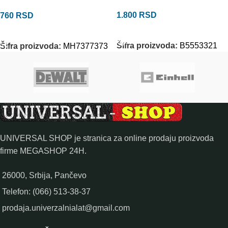
1.800
RSD
760
RSD
PROČITAJTE JOŠ
DODAJ U KORPU
Šifra proizvoda:
B5553321
Šifra proizvoda:
MH7377373
UNIVERSAL SHOP je stranica za online prodaju proizvoda
firme MEGASHOP 24H.
26000, Srbija, Pančevo
Telefon: (066) 513-38-37
prodaja.univerzalnialat@gmail.com