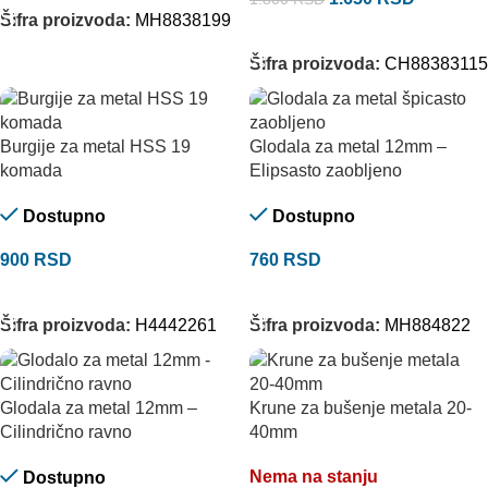
Šifra proizvoda:
MH8838199
DODAJ U KORPU
Šifra proizvoda:
CH88383115
Burgije za metal HSS 19
Glodala za metal 12mm –
komada
Elipsasto zaobljeno
Dostupno
Dostupno
900
RSD
760
RSD
DODAJ U KORPU
DODAJ U KORPU
Šifra proizvoda:
H4442261
Šifra proizvoda:
MH884822
Glodala za metal 12mm –
Krune za bušenje metala 20-
Cilindrično ravno
40mm
Nema na stanju
Dostupno