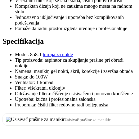
Višekratni filter koji se lako skida, čisti i ponovo koristi
Kompaktan dizajn koji ne zauzima mnogo mesta na radnom
stolu
Jednostavno uključivanje i upotreba bez komplikovanih
podešavanja
Pomaže da radni prostor izgleda urednije i profesionalnije
Specifikacija
Model: 858-1
turpija za nokte
Tip proizvoda: aspirator za skupljanje prašine pri obradi
noktiju
Namena: manikir, gel nokti, akril, korekcije i završna obrada
Snaga: do 100W
Ventilator: 1 komad
Filter: višekratni, uklonjiv
Održavanje filtera: čišćenje usisivačem i ponovno korišćenje
Upotreba: kućna i profesionalna salonska
Preporuka: čistiti filter redovno radi boljeg usisa
Usisivač prašine za manikir