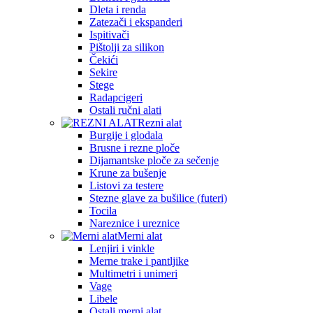
Dleta i renda
Zatezači i ekspanderi
Ispitivači
Pištolji za silikon
Čekići
Sekire
Stege
Radapcigeri
Ostali ručni alati
Rezni alat
Burgije i glodala
Brusne i rezne ploče
Dijamantske ploče za sečenje
Krune za bušenje
Listovi za testere
Stezne glave za bušilice (futeri)
Tocila
Nareznice i ureznice
Merni alat
Lenjiri i vinkle
Merne trake i pantljike
Multimetri i unimeri
Vage
Libele
Ostali merni alat