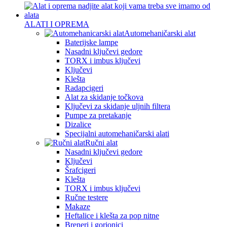
ALATI I OPREMA
Automehaničarski alat
Baterijske lampe
Nasadni ključevi gedore
TORX i imbus ključevi
Ključevi
Klešta
Radapcigeri
Alat za skidanje točkova
Ključevi za skidanje uljnih filtera
Pumpe za pretakanje
Dizalice
Specijalni automehaničarski alati
Ručni alat
Nasadni ključevi gedore
Ključevi
Šrafcigeri
Klešta
TORX i imbus ključevi
Ručne testere
Makaze
Heftalice i klešta za pop nitne
Breneri i gorionici