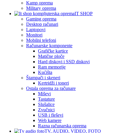
Kamp oprema
Military oprema
IT SHOP
Gaming oprema
Desktop računari
Laptopovi
Monitori
Mobilni telefoni
Računarske komponente
Grafičke kartice
Matične ploče
Hard diskovi i SSD diskovi
Ram memorije
Kućišta
Štampači i skeneri
Kertridži i toneri
Ostala oprema za računare
Miševi
Tastature
Slušalice
Zvučnici
USB i fleševi
Web kamere
Razna računarska oprema
TV, AUDIO, VIDEO, FOTO