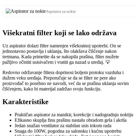
Aspirator za nokte
Višekratni filter koji se lako održava
Uz aspirator dolazi filter namenjen višekratnoj upotrebi. On se
jednostavno postavlja i uklanja, što olakšava čišćenje nakon
tretmana. Kada primetite da se nakupila prašina, filter možete
pažljivo očistiti usisivačem i vratiti ga nazad u uređaj. 💡
Redovno održavanje filtera doprinosi boljem protoku vazduha i
dužem veku uređaja. Preporučuje se da se filter ne pere ako
proizvođač to posebno ne navodi, već da se prašina uklanja suvim
čišćenjem, kako bi materijal zadržao svoju funkciju.
Karakteristike
Praktičan aspirator za manikir, korekcije i nadogradnju noktiju
Efikasno skuplja finu prašinu nastalu obradom gela i akrila
Jedan snažan ventilator za stabilan usis tokom rada
Snaga do 100W, pogodna za salonsku i kućnu upotrebu