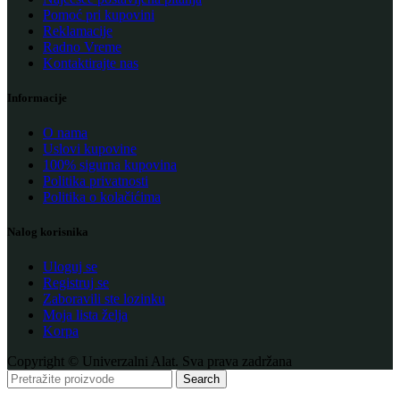
Pomoć pri kupovini
Reklamacije
Radno Vreme
Kontaktirajte nas
Informacije
O nama
Uslovi kupovine
100% sigurna kupovina
Politika privatnosti
Politika o kolačićima
Nalog korisnika
Uloguj se
Registruj se
Zaboravili ste lozinku
Moja lista želja
Korpa
Copyright © Univerzalni Alat. Sva prava zadržana
Search