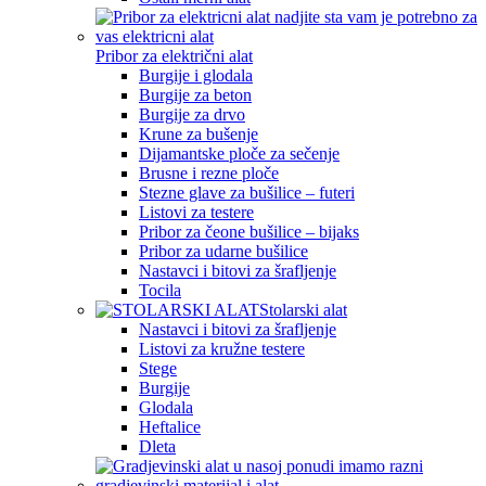
Pribor za električni alat
Burgije i glodala
Burgije za beton
Burgije za drvo
Krune za bušenje
Dijamantske ploče za sečenje
Brusne i rezne ploče
Stezne glave za bušilice – futeri
Listovi za testere
Pribor za čeone bušilice – bijaks
Pribor za udarne bušilice
Nastavci i bitovi za šrafljenje
Tocila
Stolarski alat
Nastavci i bitovi za šrafljenje
Listovi za kružne testere
Stege
Burgije
Glodala
Heftalice
Dleta