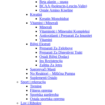
Beta alanin – snaga
BCAA (Isoleucin-Leucin-Valin)
Ostale Amino Kiseline
Kreatini
Kreatin Monohidrat
Vitamini i Minerali
Minerali
Vitaminski i Mineralni Kompleksi
Antioxidanti i Preparati Za Imunitet
Vitamini
Biljni Ekstrati
Preparati Za Zglobove
Preparati Za Digestivni Trakt
Ostali Biljni Dodaci
Ins Rezistencija
Zaštita Za Jetru
Sagorevači Masti
No Reaktori – Mišićna Pumpa
Suplementi Ostalo
Sport i rekreacija
Trening
Fitness oprema
Sportska garderoba
Ostala sportska oprema
Lov i Ribolov