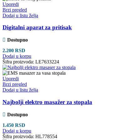
Uporedi
Brzi pregled
Dodaj u listu želja
Digitalni aparat za pritisak
Dostupno
2.200
RSD
Dodaj u korpu
Šifra proizvoda:
LE7633224
Uporedi
Brzi pregled
Dodaj u listu želja
Najbolji elektro masažer za stopala
Dostupno
1.450
RSD
Dodaj u korpu
Šifra proizvoda:
HL778554