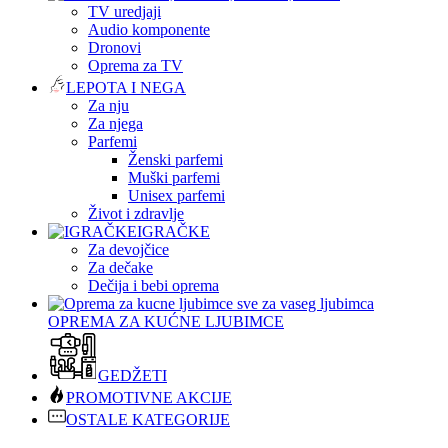
TV uredjaji
Audio komponente
Dronovi
Oprema za TV
LEPOTA I NEGA
Za nju
Za njega
Parfemi
Ženski parfemi
Muški parfemi
Unisex parfemi
Život i zdravlje
IGRAČKE
Za devojčice
Za dečake
Dečija i bebi oprema
OPREMA ZA KUĆNE LJUBIMCE
GEDŽETI
PROMOTIVNE AKCIJE
OSTALE KATEGORIJE