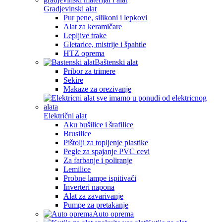
Gradjevinski alat
Pur pene, silikoni i lepkovi
Alat za keramičare
Lepljive trake
Gletarice, mistrije i špahtle
HTZ oprema
Baštenski alat
Pribor za trimere
Sekire
Makaze za orezivanje
Električni alat
Aku bušilice i šrafilice
Brusilice
Pištolji za topljenje plastike
Pegle za spajanje PVC cevi
Za farbanje i poliranje
Lemilice
Probne lampe ispitivači
Inverteri napona
Alat za zavarivanje
Pumpe za pretakanje
Auto oprema