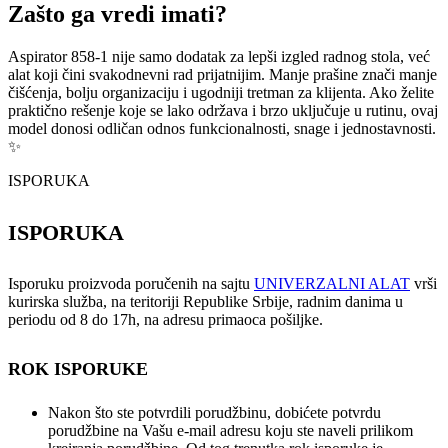
Zašto ga vredi imati?
Aspirator 858-1 nije samo dodatak za lepši izgled radnog stola, već
alat koji čini svakodnevni rad prijatnijim. Manje prašine znači manje
čišćenja, bolju organizaciju i ugodniji tretman za klijenta. Ako želite
praktično rešenje koje se lako održava i brzo uključuje u rutinu, ovaj
model donosi odličan odnos funkcionalnosti, snage i jednostavnosti.
✨
ISPORUKA
ISPORUKA
Isporuku proizvoda poručenih na sajtu
UNIVERZALNI ALAT
vrši
kurirska služba, na teritoriji Republike Srbije, radnim danima u
periodu od 8 do 17h, na adresu primaoca pošiljke.
ROK ISPORUKE
Nakon što ste potvrdili porudžbinu, dobićete potvrdu
porudžbine na Vašu e-mail adresu koju ste naveli prilikom