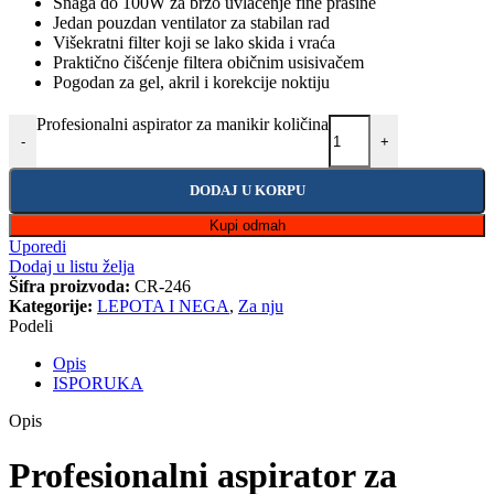
Snaga do 100W za brzo uvlačenje fine prašine
Jedan pouzdan ventilator za stabilan rad
Višekratni filter koji se lako skida i vraća
Praktično čišćenje filtera običnim usisivačem
Pogodan za gel, akril i korekcije noktiju
Profesionalni aspirator za manikir količina
-
+
DODAJ U KORPU
Kupi odmah
Uporedi
Dodaj u listu želja
Šifra proizvoda:
CR-246
Kategorije:
LEPOTA I NEGA
,
Za nju
Podeli
Opis
ISPORUKA
Opis
Profesionalni aspirator za