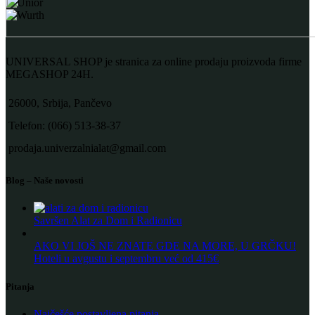
UNIVERSAL SHOP je stranica za online prodaju proizvoda firme
MEGASHOP 24H.
26000, Srbija, Pančevo
Telefon: (066) 513-38-37
prodaja.univerzalnialat@gmail.com
Blog – Naše novosti
Savršen Alat za Dom i Radionicu
AKO VI JOŠ NE ZNATE GDE NA MORE, U GRČKU!
Hoteli u avgustu i septembru već od 415€
Pitanja
Najčešće postavljena pitanja