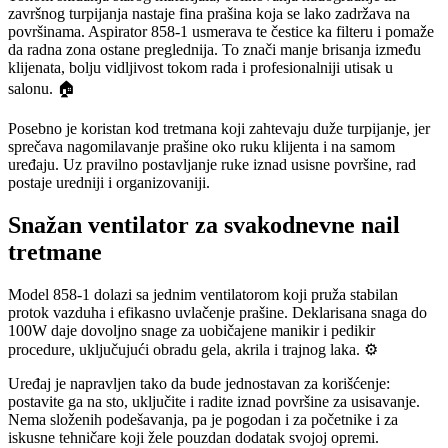
završnog turpijanja nastaje fina prašina koja se lako zadržava na
površinama. Aspirator 858-1 usmerava te čestice ka filteru i pomaže
da radna zona ostane preglednija. To znači manje brisanja između
klijenata, bolju vidljivost tokom rada i profesionalniji utisak u
salonu. 🏠
Posebno je koristan kod tretmana koji zahtevaju duže turpijanje, jer
sprečava nagomilavanje prašine oko ruku klijenta i na samom
uređaju. Uz pravilno postavljanje ruke iznad usisne površine, rad
postaje uredniji i organizovaniji.
Snažan ventilator za svakodnevne nail
tretmane
Model 858-1 dolazi sa jednim ventilatorom koji pruža stabilan
protok vazduha i efikasno uvlačenje prašine. Deklarisana snaga do
100W daje dovoljno snage za uobičajene manikir i pedikir
procedure, uključujući obradu gela, akrila i trajnog laka. ⚙️
Uređaj je napravljen tako da bude jednostavan za korišćenje:
postavite ga na sto, uključite i radite iznad površine za usisavanje.
Nema složenih podešavanja, pa je pogodan i za početnike i za
iskusne tehničare koji žele pouzdan dodatak svojoj opremi.