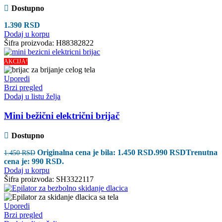
Dostupno
1.390
RSD
Dodaj u korpu
Šifra proizvoda:
H88382822
AKCIJA!
Uporedi
Brzi pregled
Dodaj u listu želja
Mini bežični električni brijač
Dostupno
Originalna cena je bila: 1.450 RSD.
990
RSD
Trenutna
1.450
RSD
cena je: 990 RSD.
Dodaj u korpu
Šifra proizvoda:
SH3322117
Uporedi
Brzi pregled