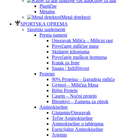
Kutije za alat
Plastične
Metalne
Metal detektori
SPORTSKA OPREMA
Sportski suplementi
Prema nameni
Oporavak Mišića – Mišicni rast
Povećanje mišićne mase
Skidanje kilograma
Povećanje muškog hormona
Kutak za žene
Snaga / Izdržljivost
Proteini
90% Proteina – Izgradnja mišića
Gejneri – Mišićna Masa
Biljni Protein
Casein – Noćni protein
Blendovi – Zamena za obrok
Aminokiseline
Glutamin/Oporavak
Tečne Aminokiseline
Aminokiseline u tabletama
Esencijalne Aminokiseline
Arginin