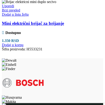
Uporedi
Brzi pregled
Dodaj u listu želja
Mini električni brijač za brijanje
Dostupno
1.350
RSD
Dodaj u korpu
Šifra proizvoda:
H5533231