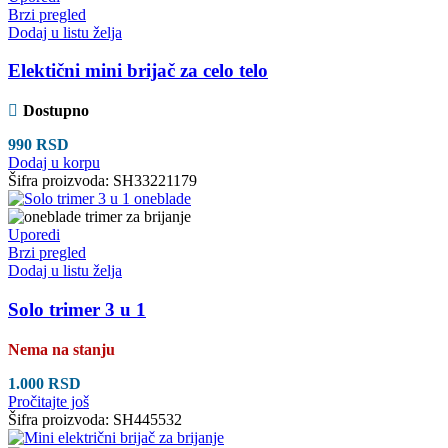
Brzi pregled
Dodaj u listu želja
Elektični mini brijač za celo telo
Dostupno
990
RSD
Dodaj u korpu
Šifra proizvoda:
SH33221179
Uporedi
Brzi pregled
Dodaj u listu želja
Solo trimer 3 u 1
Nema na stanju
1.000
RSD
Pročitajte još
Šifra proizvoda:
SH445532