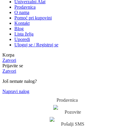
Univerzalni Alat
Prodavnica
O nama
Pomoć pri kupovini
Kontakt
Blog
Lista želja
Uporedi
Uloguj se / Registruj se
Korpa
Zatvori
Prijavite se
Zatvori
Još nemate nalog?
Napravi nalog
Prodavnica
Pozovite
Pošalji SMS