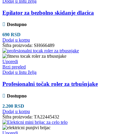
Dodaj u listu želja
Epilator za bezbolno skidanje dlacica
Dostupno
690
RSD
Dodaj u korpu
Šifra proizvoda:
SH666489
Uporedi
Brzi pregled
Dodaj u listu želja
Profesionalni točak roler za trbušnjake
Dostupno
2.200
RSD
Dodaj u korpu
Šifra proizvoda:
TA22445432
Uporedi