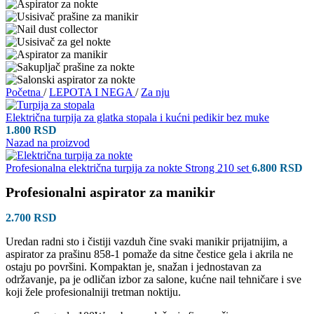
Početna
/
LEPOTA I NEGA
/
Za nju
Električna turpija za glatka stopala i kućni pedikir bez muke
1.800
RSD
Nazad na proizvod
Profesionalna električna turpija za nokte Strong 210 set
6.800
RSD
Profesionalni aspirator za manikir
2.700
RSD
Uredan radni sto i čistiji vazduh čine svaki manikir prijatnijim, a
aspirator za prašinu 858-1 pomaže da sitne čestice gela i akrila ne
ostaju po površini. Kompaktan je, snažan i jednostavan za
održavanje, pa je odličan izbor za salone, kućne nail tehničare i sve
koji žele profesionalniji tretman noktiju.