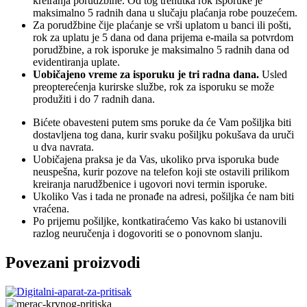
kreiranja porudžbine. Od tog trenutka rok isporuke je
maksimalno 5 radnih dana u slučaju plaćanja robe pouzećem.
Za porudžbine čije plaćanje se vrši uplatom u banci ili pošti,
rok za uplatu je 5 dana od dana prijema e-maila sa potvrdom
porudžbine, a rok isporuke je maksimalno 5 radnih dana od
evidentiranja uplate.
Uobičajeno vreme za isporuku je tri radna dana.
Usled
preopterećenja kurirske službe, rok za isporuku se može
produžiti i do 7 radnih dana.
Bićete obavesteni putem sms poruke da će Vam pošiljka biti
dostavljena tog dana, kurir svaku pošiljku pokušava da uruči
u dva navrata.
Uobičajena praksa je da Vas, ukoliko prva isporuka bude
neuspešna, kurir pozove na telefon koji ste ostavili prilikom
kreiranja narudžbenice i ugovori novi termin isporuke.
Ukoliko Vas i tada ne pronađe na adresi, pošiljka će nam biti
vraćena.
Po prijemu pošiljke, kontkatiraćemo Vas kako bi ustanovili
razlog neuručenja i dogovoriti se o ponovnom slanju.
Povezani proizvodi