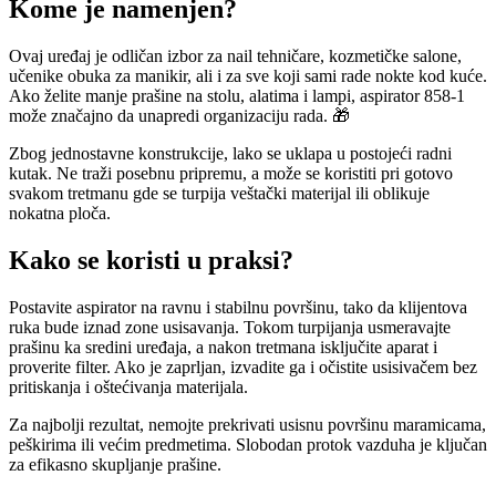
Kome je namenjen?
Ovaj uređaj je odličan izbor za nail tehničare, kozmetičke salone,
učenike obuka za manikir, ali i za sve koji sami rade nokte kod kuće.
Ako želite manje prašine na stolu, alatima i lampi, aspirator 858-1
može značajno da unapredi organizaciju rada. 🎁
Zbog jednostavne konstrukcije, lako se uklapa u postojeći radni
kutak. Ne traži posebnu pripremu, a može se koristiti pri gotovo
svakom tretmanu gde se turpija veštački materijal ili oblikuje
nokatna ploča.
Kako se koristi u praksi?
Postavite aspirator na ravnu i stabilnu površinu, tako da klijentova
ruka bude iznad zone usisavanja. Tokom turpijanja usmeravajte
prašinu ka sredini uređaja, a nakon tretmana isključite aparat i
proverite filter. Ako je zaprljan, izvadite ga i očistite usisivačem bez
pritiskanja i oštećivanja materijala.
Za najbolji rezultat, nemojte prekrivati usisnu površinu maramicama,
peškirima ili većim predmetima. Slobodan protok vazduha je ključan
za efikasno skupljanje prašine.