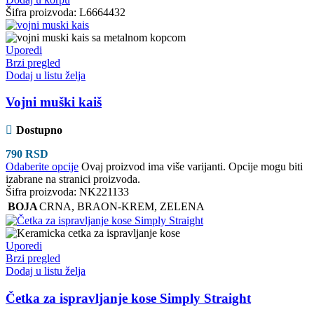
Šifra proizvoda:
L6664432
Uporedi
Brzi pregled
Dodaj u listu želja
Vojni muški kaiš
Dostupno
790
RSD
Odaberite opcije
Ovaj proizvod ima više varijanti. Opcije mogu biti
izabrane na stranici proizvoda.
Šifra proizvoda:
NK221133
BOJA
CRNA
,
BRAON-KREM
,
ZELENA
Uporedi
Brzi pregled
Dodaj u listu želja
Četka za ispravljanje kose Simply Straight