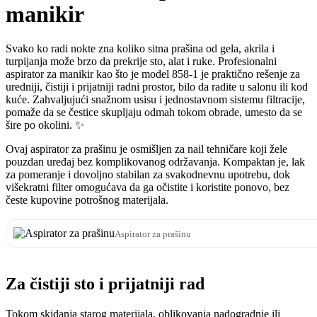
manikir
Svako ko radi nokte zna koliko sitna prašina od gela, akrila i
turpijanja može brzo da prekrije sto, alat i ruke. Profesionalni
aspirator za manikir kao što je model 858-1 je praktično rešenje za
uredniji, čistiji i prijatniji radni prostor, bilo da radite u salonu ili kod
kuće. Zahvaljujući snažnom usisu i jednostavnom sistemu filtracije,
pomaže da se čestice skupljaju odmah tokom obrade, umesto da se
šire po okolini. ✨
Ovaj aspirator za prašinu je osmišljen za nail tehničare koji žele
pouzdan uređaj bez komplikovanog održavanja. Kompaktan je, lak
za pomeranje i dovoljno stabilan za svakodnevnu upotrebu, dok
višekratni filter omogućava da ga očistite i koristite ponovo, bez
česte kupovine potrošnog materijala.
Aspirator za prašinu
Za čistiji sto i prijatniji rad
Tokom skidanja starog materijala, oblikovanja nadogradnje ili