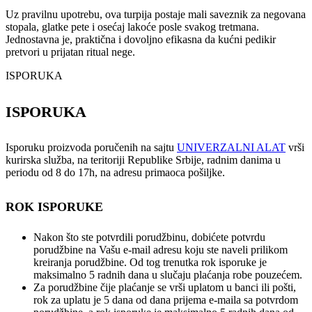
Uz pravilnu upotrebu, ova turpija postaje mali saveznik za negovana
stopala, glatke pete i osećaj lakoće posle svakog tretmana.
Jednostavna je, praktična i dovoljno efikasna da kućni pedikir
pretvori u prijatan ritual nege.
ISPORUKA
ISPORUKA
Isporuku proizvoda poručenih na sajtu
UNIVERZALNI ALAT
vrši
kurirska služba, na teritoriji Republike Srbije, radnim danima u
periodu od 8 do 17h, na adresu primaoca pošiljke.
ROK ISPORUKE
Nakon što ste potvrdili porudžbinu, dobićete potvrdu
porudžbine na Vašu e-mail adresu koju ste naveli prilikom
kreiranja porudžbine. Od tog trenutka rok isporuke je
maksimalno 5 radnih dana u slučaju plaćanja robe pouzećem.
Za porudžbine čije plaćanje se vrši uplatom u banci ili pošti,
rok za uplatu je 5 dana od dana prijema e-maila sa potvrdom