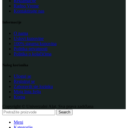
Reklamacije
Radno Vreme
Kontaktirajte nas
Informacije
O nama
Uslovi kupovine
100% sigurna kupovina
Politika privatnosti
Politika o kolačićima
Nalog korisnika
Uloguj se
Registruj se
Zaboravili ste lozinku
Moja lista želja
Korpa
Copyright © Univerzalni Alat. Sva prava zadržana
Search
Meni
Kategorije