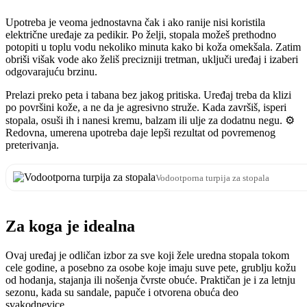
Upotreba je veoma jednostavna čak i ako ranije nisi koristila
električne uređaje za pedikir. Po želji, stopala možeš prethodno
potopiti u toplu vodu nekoliko minuta kako bi koža omekšala. Zatim
obriši višak vode ako želiš precizniji tretman, uključi uređaj i izaberi
odgovarajuću brzinu.
Prelazi preko peta i tabana bez jakog pritiska. Uređaj treba da klizi
po površini kože, a ne da je agresivno struže. Kada završiš, isperi
stopala, osuši ih i nanesi kremu, balzam ili ulje za dodatnu negu. ⚙️
Redovna, umerena upotreba daje lepši rezultat od povremenog
preterivanja.
Vodootporna turpija za stopala
Za koga je idealna
Ovaj uređaj je odličan izbor za sve koji žele uredna stopala tokom
cele godine, a posebno za osobe koje imaju suve pete, grublju kožu
od hodanja, stajanja ili nošenja čvrste obuće. Praktičan je i za letnju
sezonu, kada su sandale, papuče i otvorena obuća deo
svakodnevice.