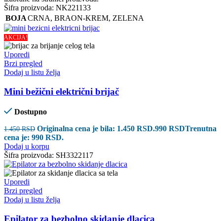
Šifra proizvoda:
NK221133
BOJA
CRNA
,
BRAON-KREM
,
ZELENA
AKCIJA!
Uporedi
Brzi pregled
Dodaj u listu želja
Mini bežični električni brijač
Dostupno
Originalna cena je bila: 1.450 RSD.
990
RSD
Trenutna
1.450
RSD
cena je: 990 RSD.
Dodaj u korpu
Šifra proizvoda:
SH3322117
Uporedi
Brzi pregled
Dodaj u listu želja
Epilator za bezbolno skidanje dlacica