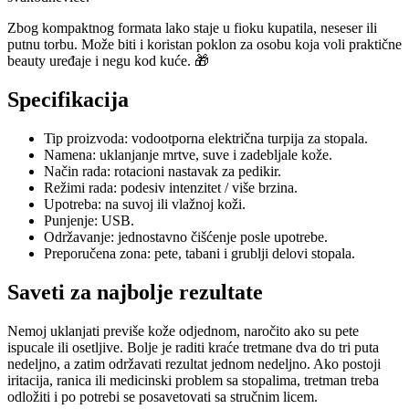
Zbog kompaktnog formata lako staje u fioku kupatila, neseser ili
putnu torbu. Može biti i koristan poklon za osobu koja voli praktične
beauty uređaje i negu kod kuće. 🎁
Specifikacija
Tip proizvoda: vodootporna električna turpija za stopala.
Namena: uklanjanje mrtve, suve i zadebljale kože.
Način rada: rotacioni nastavak za pedikir.
Režimi rada: podesiv intenzitet / više brzina.
Upotreba: na suvoj ili vlažnoj koži.
Punjenje: USB.
Održavanje: jednostavno čišćenje posle upotrebe.
Preporučena zona: pete, tabani i grublji delovi stopala.
Saveti za najbolje rezultate
Nemoj uklanjati previše kože odjednom, naročito ako su pete
ispucale ili osetljive. Bolje je raditi kraće tretmane dva do tri puta
nedeljno, a zatim održavati rezultat jednom nedeljno. Ako postoji
iritacija, ranica ili medicinski problem sa stopalima, tretman treba
odložiti i po potrebi se posavetovati sa stručnim licem.