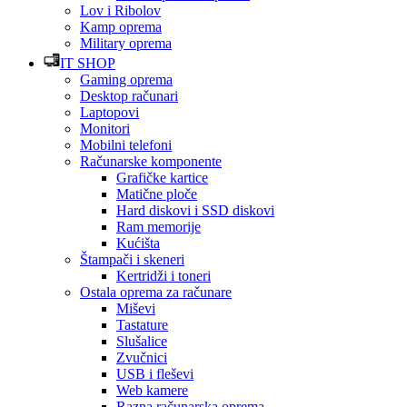
Lov i Ribolov
Kamp oprema
Military oprema
IT SHOP
Gaming oprema
Desktop računari
Laptopovi
Monitori
Mobilni telefoni
Računarske komponente
Grafičke kartice
Matične ploče
Hard diskovi i SSD diskovi
Ram memorije
Kućišta
Štampači i skeneri
Kertridži i toneri
Ostala oprema za računare
Miševi
Tastature
Slušalice
Zvučnici
USB i fleševi
Web kamere
Razna računarska oprema