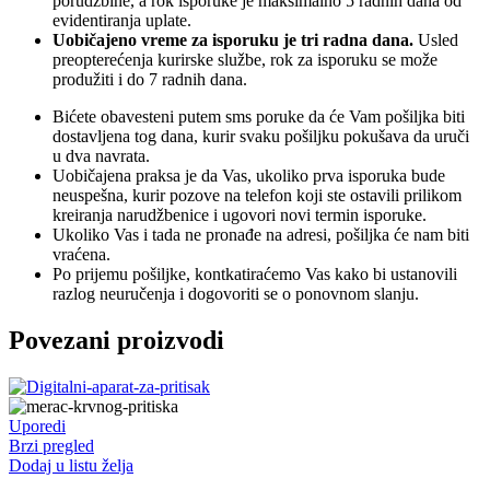
porudžbine, a rok isporuke je maksimalno 5 radnih dana od
evidentiranja uplate.
Uobičajeno vreme za isporuku je tri radna dana.
Usled
preopterećenja kurirske službe, rok za isporuku se može
produžiti i do 7 radnih dana.
Bićete obavesteni putem sms poruke da će Vam pošiljka biti
dostavljena tog dana, kurir svaku pošiljku pokušava da uruči
u dva navrata.
Uobičajena praksa je da Vas, ukoliko prva isporuka bude
neuspešna, kurir pozove na telefon koji ste ostavili prilikom
kreiranja narudžbenice i ugovori novi termin isporuke.
Ukoliko Vas i tada ne pronađe na adresi, pošiljka će nam biti
vraćena.
Po prijemu pošiljke, kontkatiraćemo Vas kako bi ustanovili
razlog neuručenja i dogovoriti se o ponovnom slanju.
Povezani proizvodi
Uporedi
Brzi pregled
Dodaj u listu želja