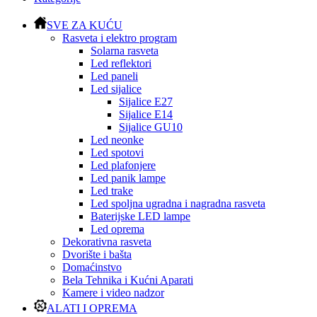
SVE ZA KUĆU
Rasveta i elektro program
Solarna rasveta
Led reflektori
Led paneli
Led sijalice
Sijalice E27
Sijalice E14
Sijalice GU10
Led neonke
Led spotovi
Led plafonjere
Led panik lampe
Led trake
Led spoljna ugradna i nagradna rasveta
Baterijske LED lampe
Led oprema
Dekorativna rasveta
Dvorište i bašta
Domaćinstvo
Bela Tehnika i Kućni Aparati
Kamere i video nadzor
ALATI I OPREMA