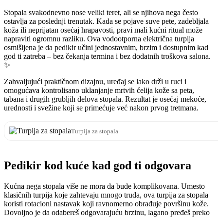
Stopala svakodnevno nose veliki teret, ali se njihova nega često
ostavlja za poslednji trenutak. Kada se pojave suve pete, zadebljala
koža ili neprijatan osećaj hrapavosti, pravi mali kućni ritual može
napraviti ogromnu razliku. Ova vodootporna električna turpija
osmišljena je da pedikir učini jednostavnim, brzim i dostupnim kad
god ti zatreba – bez čekanja termina i bez dodatnih troškova salona.
✨
Zahvaljujući praktičnom dizajnu, uređaj se lako drži u ruci i
omogućava kontrolisano uklanjanje mrtvih ćelija kože sa peta,
tabana i drugih grubljih delova stopala. Rezultat je osećaj mekoće,
urednosti i svežine koji se primećuje već nakon prvog tretmana.
Turpija za stopala
Pedikir kod kuće kad god ti odgovara
Kućna nega stopala više ne mora da bude komplikovana. Umesto
klasičnih turpija koje zahtevaju mnogo truda, ova turpija za stopala
koristi rotacioni nastavak koji ravnomerno obrađuje površinu kože.
Dovoljno je da odabereš odgovarajuću brzinu, lagano pređeš preko