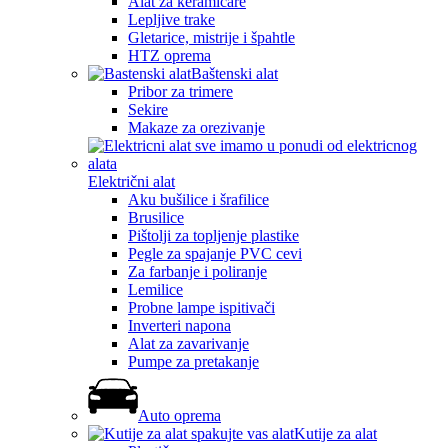
Alat za keramičare
Lepljive trake
Gletarice, mistrije i špahtle
HTZ oprema
Baštenski alat
Pribor za trimere
Sekire
Makaze za orezivanje
Električni alat
Aku bušilice i šrafilice
Brusilice
Pištolji za topljenje plastike
Pegle za spajanje PVC cevi
Za farbanje i poliranje
Lemilice
Probne lampe ispitivači
Inverteri napona
Alat za zavarivanje
Pumpe za pretakanje
Auto oprema
Kutije za alat