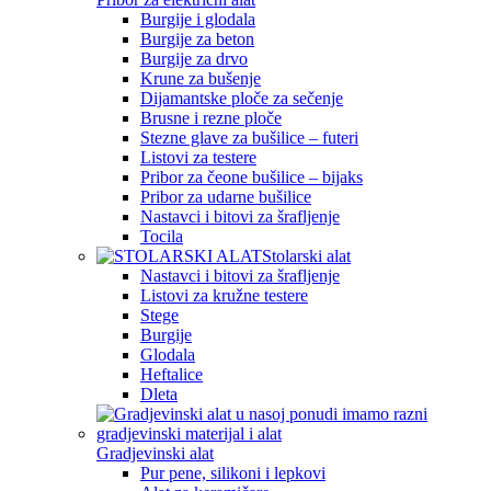
Burgije i glodala
Burgije za beton
Burgije za drvo
Krune za bušenje
Dijamantske ploče za sečenje
Brusne i rezne ploče
Stezne glave za bušilice – futeri
Listovi za testere
Pribor za čeone bušilice – bijaks
Pribor za udarne bušilice
Nastavci i bitovi za šrafljenje
Tocila
Stolarski alat
Nastavci i bitovi za šrafljenje
Listovi za kružne testere
Stege
Burgije
Glodala
Heftalice
Dleta
Gradjevinski alat
Pur pene, silikoni i lepkovi