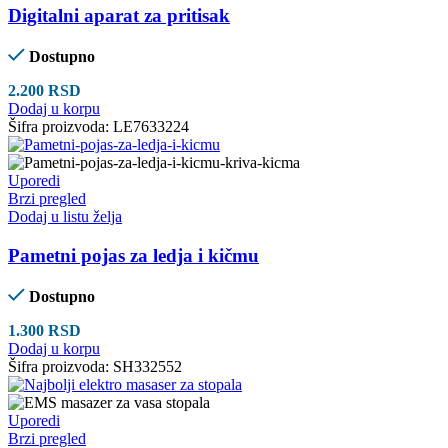
Digitalni aparat za pritisak
Dostupno
2.200
RSD
Dodaj u korpu
Šifra proizvoda:
LE7633224
Uporedi
Brzi pregled
Dodaj u listu želja
Pametni pojas za ledja i kičmu
Dostupno
1.300
RSD
Dodaj u korpu
Šifra proizvoda:
SH332552
Uporedi
Brzi pregled