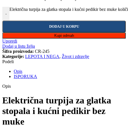
Električna turpija za glatka stopala i kućni pedikir bez muke količ
-
DODAJ U KORPU
Kupi odmah
Uporedi
Dodaj u listu želja
Šifra proizvoda:
CR-245
Kategorije:
LEPOTA I NEGA
,
Život i zdravlje
Podeli
Opis
ISPORUKA
Opis
Električna turpija za glatka
stopala i kućni pedikir bez
muke