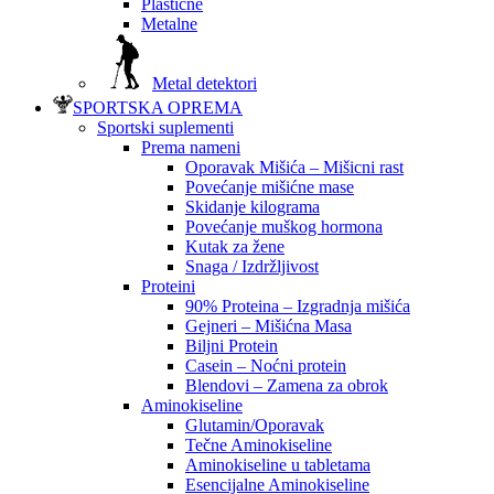
Plastične
Metalne
Metal detektori
SPORTSKA OPREMA
Sportski suplementi
Prema nameni
Oporavak Mišića – Mišicni rast
Povećanje mišićne mase
Skidanje kilograma
Povećanje muškog hormona
Kutak za žene
Snaga / Izdržljivost
Proteini
90% Proteina – Izgradnja mišića
Gejneri – Mišićna Masa
Biljni Protein
Casein – Noćni protein
Blendovi – Zamena za obrok
Aminokiseline
Glutamin/Oporavak
Tečne Aminokiseline
Aminokiseline u tabletama
Esencijalne Aminokiseline