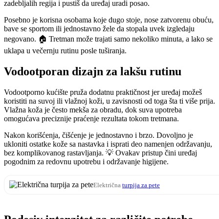
zadebljalih regija i pustiš da uređaj uradi posao.
Posebno je korisna osobama koje dugo stoje, nose zatvorenu obuću,
bave se sportom ili jednostavno žele da stopala uvek izgledaju
negovano. 🏠 Tretman može trajati samo nekoliko minuta, a lako se
uklapa u večernju rutinu posle tuširanja.
Vodootporan dizajn za lakšu rutinu
Vodootporno kućište pruža dodatnu praktičnost jer uređaj možeš
koristiti na suvoj ili vlažnoj koži, u zavisnosti od toga šta ti više prija.
Vlažna koža je često mekša za obradu, dok suva upotreba
omogućava preciznije praćenje rezultata tokom tretmana.
Nakon korišćenja, čišćenje je jednostavno i brzo. Dovoljno je
ukloniti ostatke kože sa nastavka i isprati deo namenjen održavanju,
bez komplikovanog rastavljanja. 💡 Ovakav pristup čini uređaj
pogodnim za redovnu upotrebu i održavanje higijene.
Električna
turpija za pete