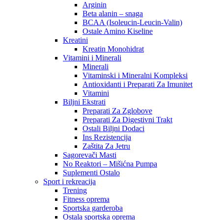
Arginin
Beta alanin – snaga
BCAA (Isoleucin-Leucin-Valin)
Ostale Amino Kiseline
Kreatini
Kreatin Monohidrat
Vitamini i Minerali
Minerali
Vitaminski i Mineralni Kompleksi
Antioxidanti i Preparati Za Imunitet
Vitamini
Biljni Ekstrati
Preparati Za Zglobove
Preparati Za Digestivni Trakt
Ostali Biljni Dodaci
Ins Rezistencija
Zaštita Za Jetru
Sagorevači Masti
No Reaktori – Mišićna Pumpa
Suplementi Ostalo
Sport i rekreacija
Trening
Fitness oprema
Sportska garderoba
Ostala sportska oprema