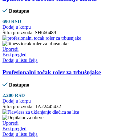
Dostupno
690
RSD
Dodaj u korpu
Šifra proizvoda:
SH666489
Uporedi
Brzi pregled
Dodaj u listu želja
Profesionalni točak roler za trbušnjake
Dostupno
2.200
RSD
Dodaj u korpu
Šifra proizvoda:
TA22445432
Uporedi
Brzi pregled
Dodaj u listu želja