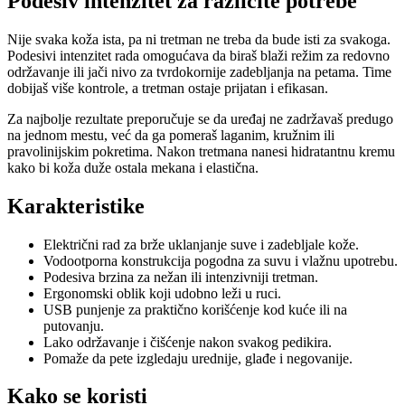
Podesiv intenzitet za različite potrebe
Nije svaka koža ista, pa ni tretman ne treba da bude isti za svakoga.
Podesivi intenzitet rada omogućava da biraš blaži režim za redovno
održavanje ili jači nivo za tvrdokornije zadebljanja na petama. Time
dobijaš više kontrole, a tretman ostaje prijatan i efikasan.
Za najbolje rezultate preporučuje se da uređaj ne zadržavaš predugo
na jednom mestu, već da ga pomeraš laganim, kružnim ili
pravolinijskim pokretima. Nakon tretmana nanesi hidratantnu kremu
kako bi koža duže ostala mekana i elastična.
Karakteristike
Električni rad za brže uklanjanje suve i zadebljale kože.
Vodootporna konstrukcija pogodna za suvu i vlažnu upotrebu.
Podesiva brzina za nežan ili intenzivniji tretman.
Ergonomski oblik koji udobno leži u ruci.
USB punjenje za praktično korišćenje kod kuće ili na
putovanju.
Lako održavanje i čišćenje nakon svakog pedikira.
Pomaže da pete izgledaju urednije, glađe i negovanije.
Kako se koristi