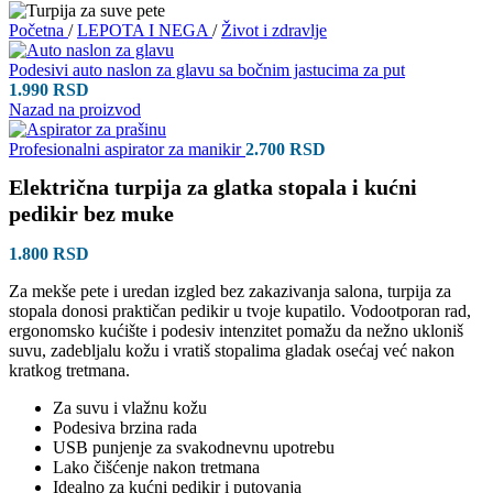
Početna
/
LEPOTA I NEGA
/
Život i zdravlje
Podesivi auto naslon za glavu sa bočnim jastucima za put
1.990
RSD
Nazad na proizvod
Profesionalni aspirator za manikir
2.700
RSD
Električna turpija za glatka stopala i kućni
pedikir bez muke
1.800
RSD
Za mekše pete i uredan izgled bez zakazivanja salona, turpija za
stopala donosi praktičan pedikir u tvoje kupatilo. Vodootporan rad,
ergonomsko kućište i podesiv intenzitet pomažu da nežno ukloniš
suvu, zadebljalu kožu i vratiš stopalima gladak osećaj već nakon
kratkog tretmana.
Za suvu i vlažnu kožu
Podesiva brzina rada
USB punjenje za svakodnevnu upotrebu
Lako čišćenje nakon tretmana
Idealno za kućni pedikir i putovanja