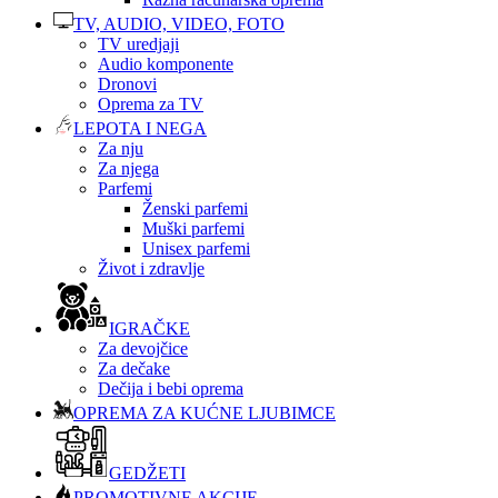
TV, AUDIO, VIDEO, FOTO
TV uredjaji
Audio komponente
Dronovi
Oprema za TV
LEPOTA I NEGA
Za nju
Za njega
Parfemi
Ženski parfemi
Muški parfemi
Unisex parfemi
Život i zdravlje
IGRAČKE
Za devojčice
Za dečake
Dečija i bebi oprema
OPREMA ZA KUĆNE LJUBIMCE
GEDŽETI
PROMOTIVNE AKCIJE