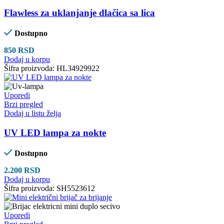
Flawless za uklanjanje dlačica sa lica
Dostupno
850
RSD
Dodaj u korpu
Šifra proizvoda:
HL34929922
Uporedi
Brzi pregled
Dodaj u listu želja
UV LED lampa za nokte
Dostupno
2.200
RSD
Dodaj u korpu
Šifra proizvoda:
SH5523612
Uporedi