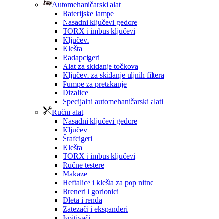
Automehaničarski alat
Baterijske lampe
Nasadni ključevi gedore
TORX i imbus ključevi
Ključevi
Klešta
Radapcigeri
Alat za skidanje točkova
Ključevi za skidanje uljnih filtera
Pumpe za pretakanje
Dizalice
Specijalni automehaničarski alati
Ručni alat
Nasadni ključevi gedore
Ključevi
Šrafcigeri
Klešta
TORX i imbus ključevi
Ručne testere
Makaze
Heftalice i klešta za pop nitne
Breneri i gorionici
Dleta i renda
Zatezači i ekspanderi
Ispitivači