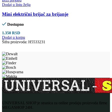
Brzi pregled
Dodaj u listu želja
Mini električni brijač za brijanje
Dostupno
1.350
RSD
Dodaj u korpu
Šifra proizvoda:
H5533231
UNIVERSAL SHOP je stranica za online prodaju proizvoda firme
MEGASHOP 24H.