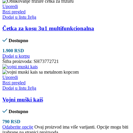
Uporedi
Brzi pregled
Dodaj u listu želja
Četka za kosu 3u1 multifunkcionalna
Dostupno
1.900
RSD
Dodaj u korpu
Šifra proizvoda:
SH73772721
Uporedi
Brzi pregled
Dodaj u listu želja
Vojni muški kaiš
Dostupno
790
RSD
Odaberite opcije
Ovaj proizvod ima više varijanti. Opcije mogu biti
izabrane na stranici proizvoda.