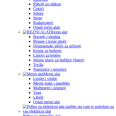
Pištolji za silikon
Čekići
Sekire
Stege
Radapcigeri
Ostali ručni alati
Rezni alat
Burgije i glodala
Brusne i rezne ploče
Dijamantske ploče za sečenje
Krune za bušenje
Listovi za testere
Stezne glave za bušilice (futeri)
Tocila
Nareznice i ureznice
Merni alat
Lenjiri i vinkle
Merne trake i pantljike
Multimetri i unimeri
Vage
Libele
Ostali merni alat
Pribor za električni alat