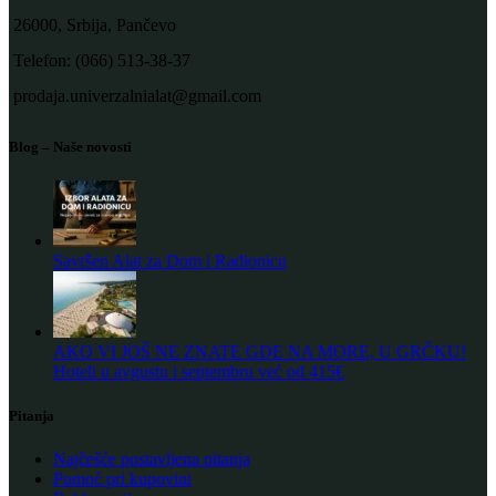
26000, Srbija, Pančevo
Telefon: (066) 513-38-37
prodaja.univerzalnialat@gmail.com
Blog – Naše novosti
Savršen Alat za Dom i Radionicu
AKO VI JOŠ NE ZNATE GDE NA MORE, U GRČKU!
Hoteli u avgustu i septembru već od 415€
Pitanja
Najčešće postavljena pitanja
Pomoć pri kupovini