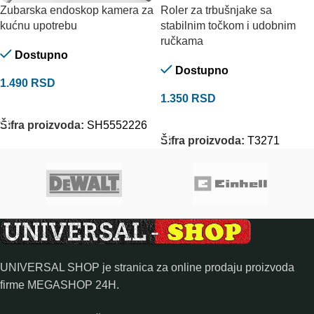
Zubarska endoskop kamera za
Roler za trbušnjake sa
kućnu upotrebu
stabilnim točkom i udobnim
ručkama
Dostupno
Dostupno
1.490
RSD
1.350
RSD
DODAJ U KORPU
DODAJ U KORPU
Šifra proizvoda:
SH5552226
Šifra proizvoda:
T3271
UNIVERSAL SHOP je stranica za online prodaju proizvoda
firme MEGASHOP 24H.