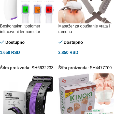
Beskontaktni toplomer
Masažer za opuštanje vrata i
infracrveni termometar
ramena
Dostupno
Dostupno
1.650
RSD
2.850
RSD
DODAJ U KORPU
DODAJ U KORPU
Šifra proizvoda:
SH6632233
Šifra proizvoda:
SH4477700