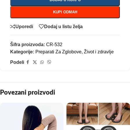
KUPI ODMAH
Uporedi
Dodaj u listu želja
Šifra proizvoda:
CR-532
Kategorije:
Preparati Za Zglobove
,
Život i zdravlje
Podeli
Povezani proizvodi