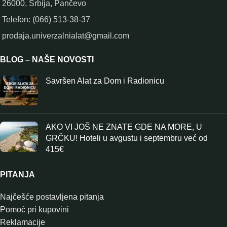
26000, Srbija, Pančevo
Telefon: (066) 513-38-37
prodaja.univerzalnialat@gmail.com
BLOG – NAŠE NOVOSTI
Savršen Alat za Dom i Radionicu
AKO VI JOŠ NE ZNATE GDE NA MORE, U
GRČKU! Hoteli u avgustu i septembru već od
415€
PITANJA
Najčešće postavljena pitanja
Pomoć pri kupovini
Reklamacije