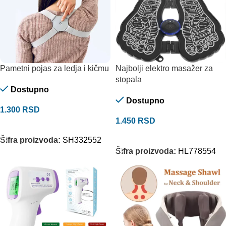
Pametni pojas za ledja i kičmu
Najbolji elektro masažer za
stopala
Dostupno
Dostupno
1.300
RSD
1.450
RSD
DODAJ U KORPU
DODAJ U KORPU
Šifra proizvoda:
SH332552
Šifra proizvoda:
HL778554