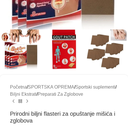
Početna
/
SPORTSKA OPREMA
/
Sportski suplementi
/
Biljni Ekstrati
/
Preparati Za Zglobove
Prirodni biljni flasteri za opuštanje mišića i
zglobova