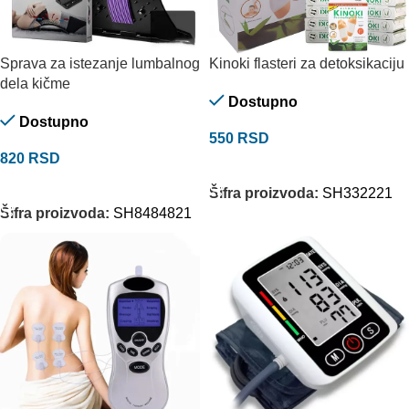
Sprava za istezanje lumbalnog
Kinoki flasteri za detoksikaciju
dela kičme
Dostupno
Dostupno
550
RSD
820
RSD
DODAJ U KORPU
DODAJ U KORPU
Šifra proizvoda:
SH332221
Šifra proizvoda:
SH8484821