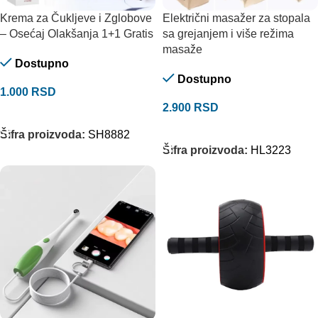
Krema za Čukljeve i Zglobove
Električni masažer za stopala
– Osećaj Olakšanja 1+1 Gratis
sa grejanjem i više režima
masaže
Dostupno
Dostupno
1.000
RSD
2.900
RSD
DODAJ U KORPU
DODAJ U KORPU
Šifra proizvoda:
SH8882
Šifra proizvoda:
HL3223