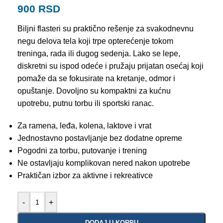
900
RSD
Biljni flasteri su praktično rešenje za svakodnevnu
negu delova tela koji trpe opterećenje tokom
treninga, rada ili dugog sedenja. Lako se lepe,
diskretni su ispod odeće i pružaju prijatan osećaj koji
pomaže da se fokusirate na kretanje, odmor i
opuštanje. Dovoljno su kompaktni za kućnu
upotrebu, putnu torbu ili sportski ranac.
Za ramena, leđa, kolena, laktove i vrat
Jednostavno postavljanje bez dodatne opreme
Pogodni za torbu, putovanje i trening
Ne ostavljaju komplikovan nered nakon upotrebe
Praktičan izbor za aktivne i rekreativce
-
+
DODAJ U KORPU