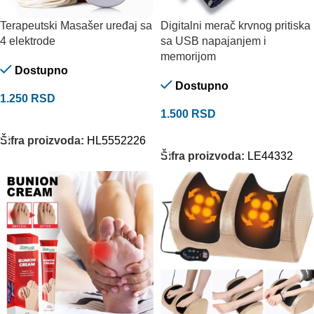
Terapeutski Masašer uređaj sa
Digitalni merač krvnog pritiska
4 elektrode
sa USB napajanjem i
memorijom
Dostupno
Dostupno
1.250
RSD
1.500
RSD
DODAJ U KORPU
DODAJ U KORPU
Šifra proizvoda:
HL5552226
Šifra proizvoda:
LE44332