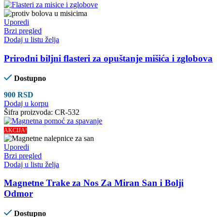
Uporedi
Brzi pregled
Dodaj u listu želja
Prirodni biljni flasteri za opuštanje mišića i zglobova
Dostupno
900
RSD
Dodaj u korpu
Šifra proizvoda:
CR-532
AKCIJA!
Uporedi
Brzi pregled
Dodaj u listu želja
Magnetne Trake za Nos Za Miran San i Bolji
Odmor
Dostupno