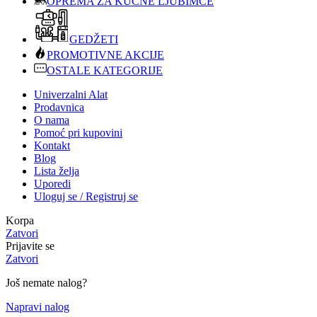
OPREMA ZA KUĆNE LJUBIMCE
GEDŽETI
PROMOTIVNE AKCIJE
OSTALE KATEGORIJE
Univerzalni Alat
Prodavnica
O nama
Pomoć pri kupovini
Kontakt
Blog
Lista želja
Uporedi
Uloguj se / Registruj se
Korpa
Zatvori
Prijavite se
Zatvori
Još nemate nalog?
Napravi nalog