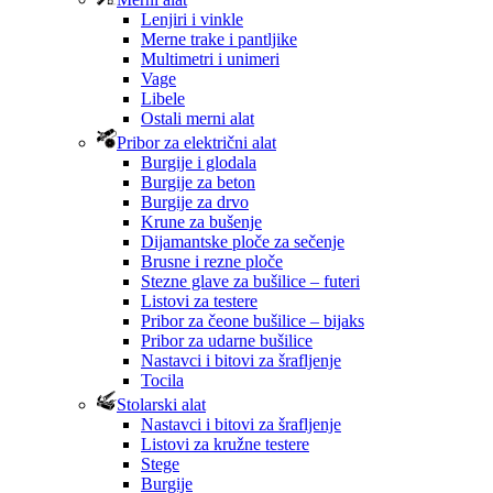
Lenjiri i vinkle
Merne trake i pantljike
Multimetri i unimeri
Vage
Libele
Ostali merni alat
Pribor za električni alat
Burgije i glodala
Burgije za beton
Burgije za drvo
Krune za bušenje
Dijamantske ploče za sečenje
Brusne i rezne ploče
Stezne glave za bušilice – futeri
Listovi za testere
Pribor za čeone bušilice – bijaks
Pribor za udarne bušilice
Nastavci i bitovi za šrafljenje
Tocila
Stolarski alat
Nastavci i bitovi za šrafljenje
Listovi za kružne testere
Stege
Burgije