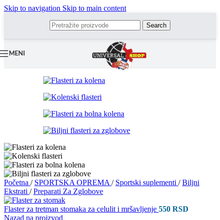
Skip to navigation
Skip to main content
Search
MENI
Početna
/
SPORTSKA OPREMA
/
Sportski suplementi
/
Biljni
Ekstrati
/
Preparati Za Zglobove
Flaster za tretman stomaka za celulit i mršavljenje
550
RSD
Nazad na proizvod