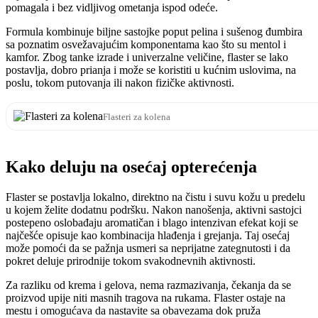
pomagala i bez vidljivog ometanja ispod odeće.
Formula kombinuje biljne sastojke poput pelina i sušenog đumbira
sa poznatim osvežavajućim komponentama kao što su mentol i
kamfor. Zbog tanke izrade i univerzalne veličine, flaster se lako
postavlja, dobro prianja i može se koristiti u kućnim uslovima, na
poslu, tokom putovanja ili nakon fizičke aktivnosti.
Flasteri za kolena
Kako deluju na osećaj opterećenja
Flaster se postavlja lokalno, direktno na čistu i suvu kožu u predelu
u kojem želite dodatnu podršku. Nakon nanošenja, aktivni sastojci
postepeno oslobađaju aromatičan i blago intenzivan efekat koji se
najčešće opisuje kao kombinacija hlađenja i grejanja. Taj osećaj
može pomoći da se pažnja usmeri sa neprijatne zategnutosti i da
pokret deluje prirodnije tokom svakodnevnih aktivnosti.
Za razliku od krema i gelova, nema razmazivanja, čekanja da se
proizvod upije niti masnih tragova na rukama. Flaster ostaje na
mestu i omogućava da nastavite sa obavezama dok pruža