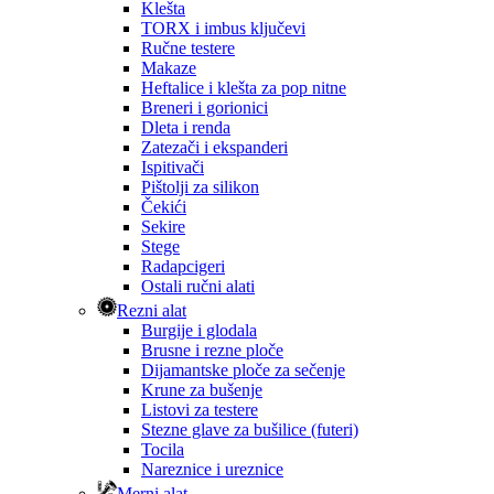
Klešta
TORX i imbus ključevi
Ručne testere
Makaze
Heftalice i klešta za pop nitne
Breneri i gorionici
Dleta i renda
Zatezači i ekspanderi
Ispitivači
Pištolji za silikon
Čekići
Sekire
Stege
Radapcigeri
Ostali ručni alati
Rezni alat
Burgije i glodala
Brusne i rezne ploče
Dijamantske ploče za sečenje
Krune za bušenje
Listovi za testere
Stezne glave za bušilice (futeri)
Tocila
Nareznice i ureznice
Merni alat