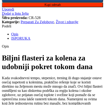
Kupi odmah
Uporedi
Dodaj u listu želja
Šifra proizvoda:
CR-528
Kategorije:
Preparati Za Zglobove
,
Život i zdravlje
Podeli
Opis
ISPORUKA
Opis
Biljni flasteri za kolena za
udobniji pokret tokom dana
Kada svakodnevni tempo, stepenice, trening ili dugo stajanje ostave
osećaj napetosti u kolenima, praktično rešenje koje se koristi
direktno na željenom mestu može mnogo da znači. Ovi biljni flasteri
osmišljeni su kao diskretna podrška za regiju kolena i okolne
zglobove, uz prijatan osećaj toplote i svežine koji pomaže da se
opterećena zona lakše rastereti tokom dana. Namenjeni su svima
koji žele jednostavnu rutinu bez masaže, bez komplikovanih