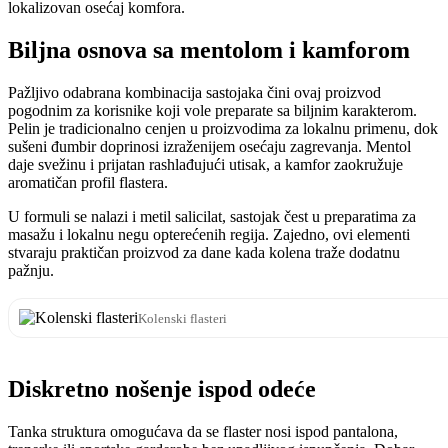
lokalizovan osećaj komfora.
Biljna osnova sa mentolom i kamforom
Pažljivo odabrana kombinacija sastojaka čini ovaj proizvod
pogodnim za korisnike koji vole preparate sa biljnim karakterom.
Pelin je tradicionalno cenjen u proizvodima za lokalnu primenu, dok
sušeni đumbir doprinosi izraženijem osećaju zagrevanja. Mentol
daje svežinu i prijatan rashlađujući utisak, a kamfor zaokružuje
aromatičan profil flastera.
U formuli se nalazi i metil salicilat, sastojak čest u preparatima za
masažu i lokalnu negu opterećenih regija. Zajedno, ovi elementi
stvaraju praktičan proizvod za dane kada kolena traže dodatnu
pažnju.
Kolenski flasteri
Diskretno nošenje ispod odeće
Tanka struktura omogućava da se flaster nosi ispod pantalona,