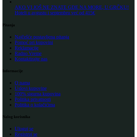
AKO VI JOŠ NE ZNATE GDE NA MORE, U GRČKU!
Hoteli u avgustu i septembru već od 415€
Pitanja
Najčešće postavljena pitanja
Pomoć pri kupovini
Reklamacije
Radno Vreme
Kontaktirajte nas
Informacije
O nama
Uslovi kupovine
100% sigurna kupovina
Politika privatnosti
Politika o kolačićima
Nalog korisnika
Uloguj se
Registruj se