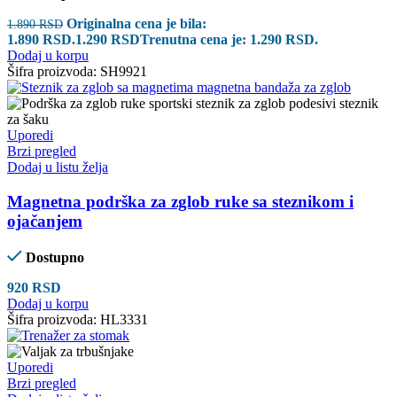
Originalna cena je bila:
1.890
RSD
1.890 RSD.
1.290
RSD
Trenutna cena je: 1.290 RSD.
Dodaj u korpu
Šifra proizvoda:
SH9921
Uporedi
Brzi pregled
Dodaj u listu želja
Magnetna podrška za zglob ruke sa steznikom i
ojačanjem
Dostupno
920
RSD
Dodaj u korpu
Šifra proizvoda:
HL3331
Uporedi
Brzi pregled