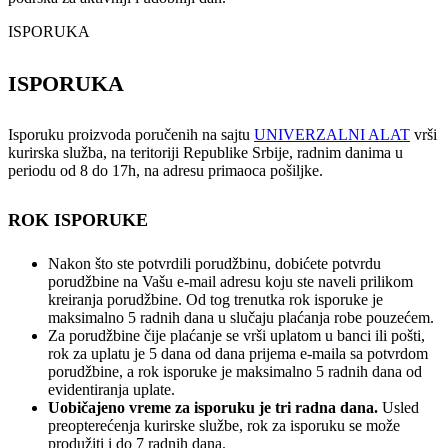
ISPORUKA
ISPORUKA
Isporuku proizvoda poručenih na sajtu
UNIVERZALNI ALAT
vrši
kurirska služba, na teritoriji Republike Srbije, radnim danima u
periodu od 8 do 17h, na adresu primaoca pošiljke.
ROK ISPORUKE
Nakon što ste potvrdili porudžbinu, dobićete potvrdu
porudžbine na Vašu e-mail adresu koju ste naveli prilikom
kreiranja porudžbine. Od tog trenutka rok isporuke je
maksimalno 5 radnih dana u slučaju plaćanja robe pouzećem.
Za porudžbine čije plaćanje se vrši uplatom u banci ili pošti,
rok za uplatu je 5 dana od dana prijema e-maila sa potvrdom
porudžbine, a rok isporuke je maksimalno 5 radnih dana od
evidentiranja uplate.
Uobičajeno vreme za isporuku je tri radna dana.
Usled
preopterećenja kurirske službe, rok za isporuku se može
produžiti i do 7 radnih dana.