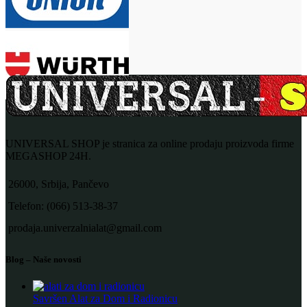
UNIVERSAL SHOP je stranica za online prodaju proizvoda firme
MEGASHOP 24H.
26000, Srbija, Pančevo
Telefon: (066) 513-38-37
prodaja.univerzalnialat@gmail.com
Blog – Naše novosti
Savršen Alat za Dom i Radionicu