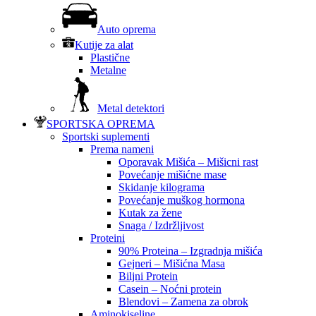
Auto oprema
Kutije za alat
Plastične
Metalne
Metal detektori
SPORTSKA OPREMA
Sportski suplementi
Prema nameni
Oporavak Mišića – Mišicni rast
Povećanje mišićne mase
Skidanje kilograma
Povećanje muškog hormona
Kutak za žene
Snaga / Izdržljivost
Proteini
90% Proteina – Izgradnja mišića
Gejneri – Mišićna Masa
Biljni Protein
Casein – Noćni protein
Blendovi – Zamena za obrok
Aminokiseline