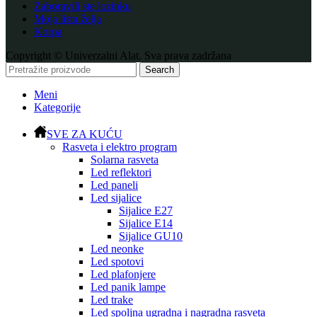
Zaboravili ste lozinku
Moja lista želja
Korpa
Copyright © Univerzalni Alat. Sva prava zadržana
Search
Meni
Kategorije
SVE ZA KUĆU
Rasveta i elektro program
Solarna rasveta
Led reflektori
Led paneli
Led sijalice
Sijalice E27
Sijalice E14
Sijalice GU10
Led neonke
Led spotovi
Led plafonjere
Led panik lampe
Led trake
Led spoljna ugradna i nagradna rasveta