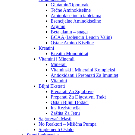
Glutamin/Oporavak
Tečne Aminokiseline
Aminokiseline u tabletama
Esencijalne Aminokiseline
Arginin
Beta alanin – snaga
BCAA (Isoleucin-Leucin-Valin)
Ostale Amino Kiseline
Kreatini
Kreatin Monohidrat
Vitamini i Minerali
Minerali
Vitaminski i Mineralni Kompleksi
Antioxidanti i Preparati Za Imunitet
Vitamini
Biljni Ekstrati
Preparati Za Zglobove
Preparati Za Digestivni Trakt
Ostali Biljni Dodaci
Ins Rezistencija
Zaštita Za Jetru
Sagorevači Masti
No Reaktori – Mišićna Pumpa
Suplementi Ostalo
Sport i rekreacija