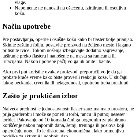
vlage.
Napomena: ne nanositi na oštećenu, iziritiranu ili osetljivu
kožu.
Način upotrebe
Pre postavljanja, operite i osušite kožu kako bi flaster bolje prianjao.
Skinite zaštitnu foliju, postavite proizvod na željeno mesto i lagano
pritisnite ivice. Tokom nošenja izbegavajte dodatno zagrevanje,
tuširanje preko flastera i nanošenje na mesta sa ranicama ili
iritacijama. Nakon upotrebe pažljivo ga uklonite i bacite.
Ako prvi put koristite ovakav proizvod, preporučljivo je da ga
probate kraće vreme kako biste proverili reakciju kože. U slučaju
jakog peckanja, crvenila ili nelagodnosti, upotrebu treba prekinuti.
Zašto je praktičan izbor
Najveća prednost je jednostavnost: flaster zauzima malo prostora, ne
prlja garderobu i može se poneti u torbi, rancu ili putnoj neseser
torbici. Pakovanje od 10 komada čini ga pogodnim za planirano
korišćenje nakon napornih dana, šetnji, treninga ili poslova koji
opterećuju noge. To je diskretna, ekonomična i lako primenjiva
podrška za aktivniji i udobniji dan.