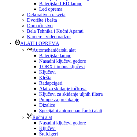
Baterijske LED lampe
Led oprema
Dekorativna rasveta
Dvorište i bašta
Domaćinstvo
Bela Tehnika i Kućni Aparati
Kamere i video nadzor
ALATI I OPREMA
Automehaničarski alat
Baterijske lampe
Nasadni ključevi gedore
TORX i imbus ključevi
Ključevi
Klešta
Radapcigeri
Alat za skidanje točkova
Ključevi za skidanje uljnih filtera
Pumpe za pretakanje
Dizalice
Specijalni automehaničarski alati
Ručni alat
Nasadni ključevi gedore
Ključevi
Šrafcigeri