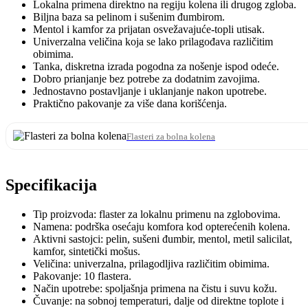
Lokalna primena direktno na regiju kolena ili drugog zgloba.
Biljna baza sa pelinom i sušenim đumbirom.
Mentol i kamfor za prijatan osvežavajuće-topli utisak.
Univerzalna veličina koja se lako prilagođava različitim
obimima.
Tanka, diskretna izrada pogodna za nošenje ispod odeće.
Dobro prianjanje bez potrebe za dodatnim zavojima.
Jednostavno postavljanje i uklanjanje nakon upotrebe.
Praktično pakovanje za više dana korišćenja.
Flasteri za bolna kolena
Specifikacija
Tip proizvoda: flaster za lokalnu primenu na zglobovima.
Namena: podrška osećaju komfora kod opterećenih kolena.
Aktivni sastojci: pelin, sušeni đumbir, mentol, metil salicilat,
kamfor, sintetički mošus.
Veličina: univerzalna, prilagodljiva različitim obimima.
Pakovanje: 10 flastera.
Način upotrebe: spoljašnja primena na čistu i suvu kožu.
Čuvanje: na sobnoj temperaturi, dalje od direktne toplote i