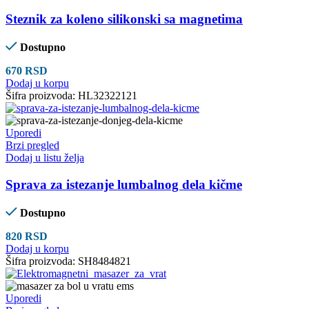
Steznik za koleno silikonski sa magnetima
Dostupno
670
RSD
Dodaj u korpu
Šifra proizvoda:
HL32322121
Uporedi
Brzi pregled
Dodaj u listu želja
Sprava za istezanje lumbalnog dela kičme
Dostupno
820
RSD
Dodaj u korpu
Šifra proizvoda:
SH8484821
Uporedi