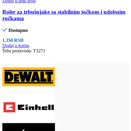
Dodaj u listu želja
Roler za trbušnjake sa stabilnim točkom i udobnim
ručkama
Dostupno
1.350
RSD
Dodaj u korpu
Šifra proizvoda:
T3271