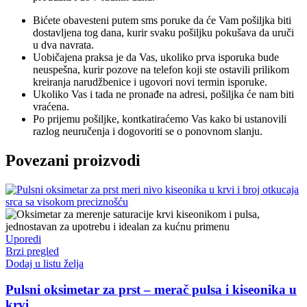
Bićete obavesteni putem sms poruke da će Vam pošiljka biti
dostavljena tog dana, kurir svaku pošiljku pokušava da uruči
u dva navrata.
Uobičajena praksa je da Vas, ukoliko prva isporuka bude
neuspešna, kurir pozove na telefon koji ste ostavili prilikom
kreiranja narudžbenice i ugovori novi termin isporuke.
Ukoliko Vas i tada ne pronađe na adresi, pošiljka će nam biti
vraćena.
Po prijemu pošiljke, kontkatiraćemo Vas kako bi ustanovili
razlog neuručenja i dogovoriti se o ponovnom slanju.
Povezani proizvodi
Uporedi
Brzi pregled
Dodaj u listu želja
Pulsni oksimetar za prst – merač pulsa i kiseonika u
krvi