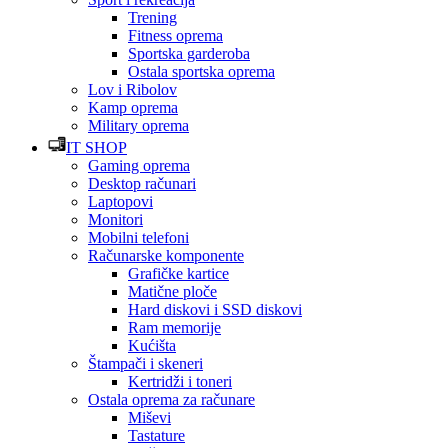
Trening
Fitness oprema
Sportska garderoba
Ostala sportska oprema
Lov i Ribolov
Kamp oprema
Military oprema
IT SHOP
Gaming oprema
Desktop računari
Laptopovi
Monitori
Mobilni telefoni
Računarske komponente
Grafičke kartice
Matične ploče
Hard diskovi i SSD diskovi
Ram memorije
Kućišta
Štampači i skeneri
Kertridži i toneri
Ostala oprema za računare
Miševi
Tastature