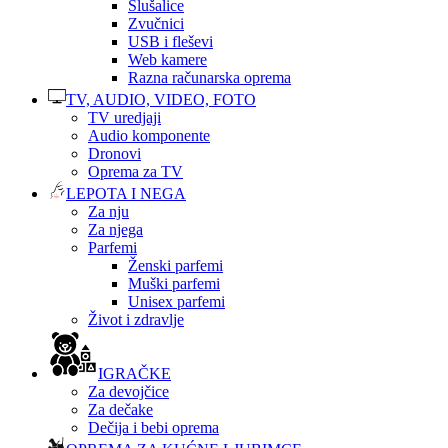
Slušalice
Zvučnici
USB i fleševi
Web kamere
Razna računarska oprema
TV, AUDIO, VIDEO, FOTO
TV uredjaji
Audio komponente
Dronovi
Oprema za TV
LEPOTA I NEGA
Za nju
Za njega
Parfemi
Ženski parfemi
Muški parfemi
Unisex parfemi
Život i zdravlje
IGRAČKE
Za devojčice
Za dečake
Dečija i bebi oprema