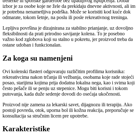
trenerke ili sportske garderobe bez upadljivog ispupčenja. Dobar
izbor je za osobe koje ne žele da prekidaju dnevne aktivnosti, ali im
je potrebna nenametljiva podrška. Može se koristiti kod kuće dok
odmarate, tokom šetnje, na poslu ili posle rekreativnog treninga.
Lepljiva površina je dizajnirana za stabilno prianjanje, uz dovoljno
fleksibilnosti da prati prirodno savijanje kolena. To je posebno
važno kod zglobova koji su stalno u pokretu, jer proizvod treba da
ostane udoban i funkcionalan.
Za koga su namenjeni
Ovi kolenski flasteri odgovaraju različitim profilima korisnika:
rekreativcima nakon trčanja ili vežbanja, osobama koje rade stojeći
posao, starijima kojima prija dodatna lokalna nega, kao i svima koji
često pešače ili se penju uz stepenice. Mogu biti korisni i tokom
putovanja, kada duže sedenje dovodi do osećaja ukočenosti.
Proizvod nije zamena za lekarski savet, dijagnozu ili terapiju. Ako
postoji povreda, otok, uporna bol ili kožna reakcija, preporučuje se
konsultacija sa stručnim licem pre upotrebe.
Karakteristike