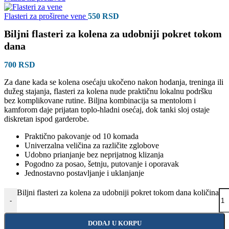
Flasteri za proširene vene
550
RSD
Biljni flasteri za kolena za udobniji pokret tokom
dana
700
RSD
Za dane kada se kolena osećaju ukočeno nakon hodanja, treninga ili
dužeg stajanja, flasteri za kolena nude praktičnu lokalnu podršku
bez komplikovane rutine. Biljna kombinacija sa mentolom i
kamforom daje prijatan toplo-hladni osećaj, dok tanki sloj ostaje
diskretan ispod garderobe.
Praktično pakovanje od 10 komada
Univerzalna veličina za različite zglobove
Udobno prianjanje bez neprijatnog klizanja
Pogodno za posao, šetnju, putovanje i oporavak
Jednostavno postavljanje i uklanjanje
Biljni flasteri za kolena za udobniji pokret tokom dana količina
-
DODAJ U KORPU