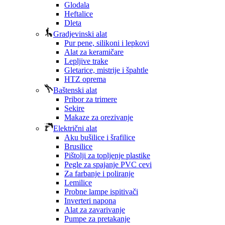
Glodala
Heftalice
Dleta
Gradjevinski alat
Pur pene, silikoni i lepkovi
Alat za keramičare
Lepljive trake
Gletarice, mistrije i špahtle
HTZ oprema
Baštenski alat
Pribor za trimere
Sekire
Makaze za orezivanje
Električni alat
Aku bušilice i šrafilice
Brusilice
Pištolji za topljenje plastike
Pegle za spajanje PVC cevi
Za farbanje i poliranje
Lemilice
Probne lampe ispitivači
Inverteri napona
Alat za zavarivanje
Pumpe za pretakanje