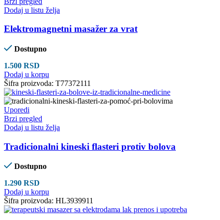
Brzi pregled
Dodaj u listu želja
Elektromagnetni masažer za vrat
Dostupno
1.500
RSD
Dodaj u korpu
Šifra proizvoda:
T77372111
Uporedi
Brzi pregled
Dodaj u listu želja
Tradicionalni kineski flasteri protiv bolova
Dostupno
1.290
RSD
Dodaj u korpu
Šifra proizvoda:
HL3939911