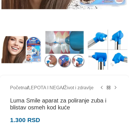
Početna
/
LEPOTA I NEGA
/
Život i zdravlje
Luma Smile aparat za poliranje zuba i
blistav osmeh kod kuće
1.300
RSD