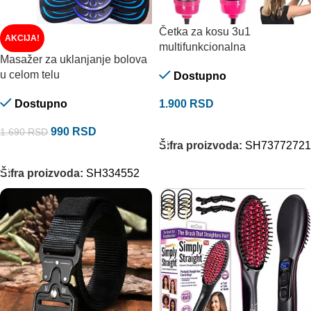
Četka za kosu 3u1
AKCIJA!
multifunkcionalna
Masažer za uklanjanje bolova
u celom telu
Dostupno
Dostupno
1.900
RSD
DODAJ U KORPU
990
RSD
1.690
RSD
Šifra proizvoda:
SH73772721
DODAJ U KORPU
Šifra proizvoda:
SH334552