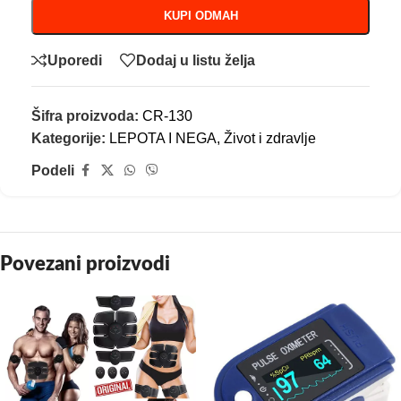
KUPI ODMAH
Uporedi
Dodaj u listu želja
Šifra proizvoda:
CR-130
Kategorije:
LEPOTA I NEGA
,
Život i zdravlje
Podeli
Povezani proizvodi