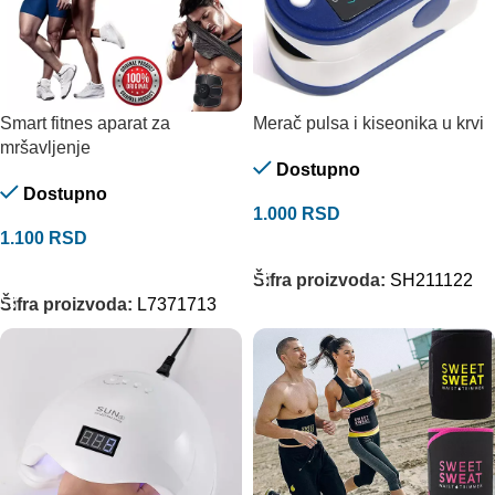
Smart fitnes aparat za
Merač pulsa i kiseonika u krvi
mršavljenje
Dostupno
Dostupno
1.000
RSD
1.100
RSD
DODAJ U KORPU
DODAJ U KORPU
Šifra proizvoda:
SH211122
Šifra proizvoda:
L7371713