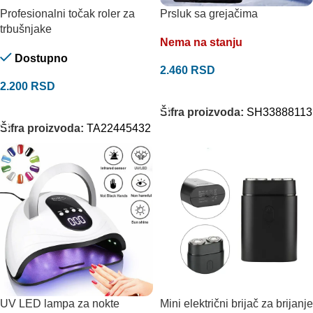
Profesionalni točak roler za
Prsluk sa grejačima
trbušnjake
Nema na stanju
Dostupno
2.460
RSD
2.200
RSD
ODABERITE OPCIJE
DODAJ U KORPU
Šifra proizvoda:
SH33888113
Šifra proizvoda:
TA22445432
UV LED lampa za nokte
Mini električni brijač za brijanje