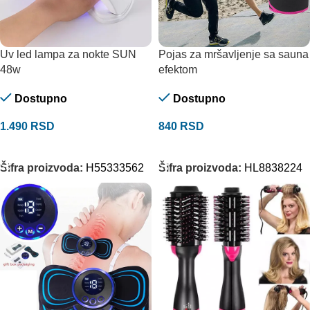
Uv led lampa za nokte SUN
Pojas za mršavljenje sa sauna
48w
efektom
Dostupno
Dostupno
1.490
RSD
840
RSD
DODAJ U KORPU
DODAJ U KORPU
Šifra proizvoda:
H55333562
Šifra proizvoda:
HL8838224