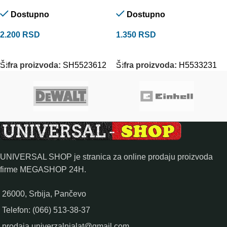
Dostupno
Dostupno
2.200
RSD
1.350
RSD
DODAJ U KORPU
DODAJ U KORPU
Šifra proizvoda:
SH5523612
Šifra proizvoda:
H5533231
UNIVERSAL SHOP je stranica za online prodaju proizvoda
firme MEGASHOP 24H.
26000, Srbija, Pančevo
Telefon: (066) 513-38-37
prodaja.univerzalnialat@gmail.com