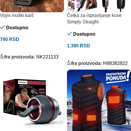
Vojni muški kaiš
Četka za ispravljanje kose
Simply Straight
Dostupno
Dostupno
790
RSD
1.390
RSD
ODABERITE OPCIJE
DODAJ U KORPU
Šifra proizvoda:
NK221133
Šifra proizvoda:
H88382822