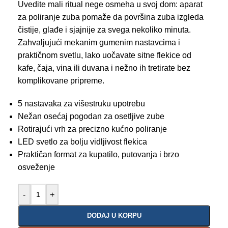
Uvedite mali ritual nege osmeha u svoj dom: aparat
za poliranje zuba pomaže da površina zuba izgleda
čistije, glađe i sjajnije za svega nekoliko minuta.
Zahvaljujući mekanim gumenim nastavcima i
praktičnom svetlu, lako uočavate sitne flekice od
kafe, čaja, vina ili duvana i nežno ih tretirate bez
komplikovane pripreme.
5 nastavaka za višestruku upotrebu
Nežan osećaj pogodan za osetljive zube
Rotirajući vrh za precizno kućno poliranje
LED svetlo za bolju vidljivost flekica
Praktičan format za kupatilo, putovanja i brzo
osveženje
-
+
DODAJ U KORPU