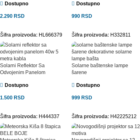
Dostupno
Dostupno
2.290
RSD
990
RSD
ODABERITE OPCIJE
DODAJ U KORPU
Šifra proizvoda:
HL666379
Šifra proizvoda:
H332811
Solarni Reflektor Sa
Solarne baštenske lampe
Odvojenim Panelom
šarene
Dostupno
Dostupno
1.500
RSD
999
RSD
DODAJ U KORPU
DODAJ U KORPU
Šifra proizvoda:
H444337
Šifra proizvoda:
H42225212