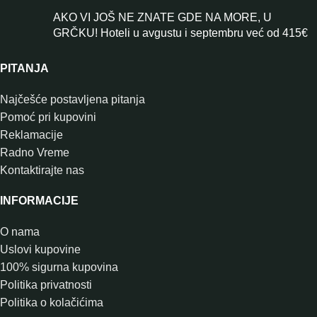
AKO VI JOŠ NE ZNATE GDE NA MORE, U
GRČKU! Hoteli u avgustu i septembru već od 415€
PITANJA
Najčešće postavljena pitanja
Pomoć pri kupovini
Reklamacije
Radno Vreme
Kontaktirajte nas
INFORMACIJE
O nama
Uslovi kupovine
100% sigurna kupovina
Politika privatnosti
Politika o kolačićima