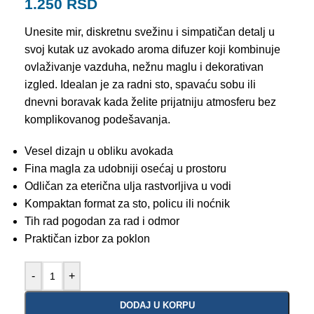
1.250
RSD
Unesite mir, diskretnu svežinu i simpatičan detalj u
svoj kutak uz avokado aroma difuzer koji kombinuje
ovlaživanje vazduha, nežnu maglu i dekorativan
izgled. Idealan je za radni sto, spavaću sobu ili
dnevni boravak kada želite prijatniju atmosferu bez
komplikovanog podešavanja.
Vesel dizajn u obliku avokada
Fina magla za udobniji osećaj u prostoru
Odličan za eterična ulja rastvorljiva u vodi
Kompaktan format za sto, policu ili noćnik
Tih rad pogodan za rad i odmor
Praktičan izbor za poklon
-
+
DODAJ U KORPU