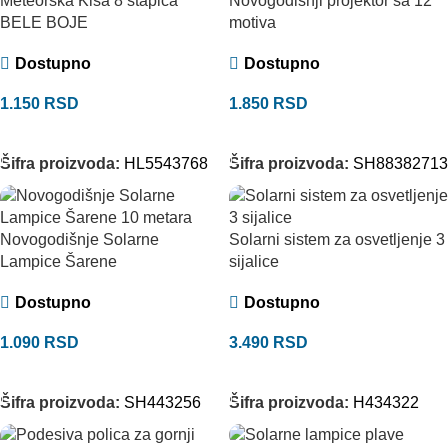
Meteorska Kiša 8 štapica
Novogodišnji projektor sa 12
BELE BOJE
motiva
Dostupno
Dostupno
1.150
RSD
1.850
RSD
DODAJ U KORPU
DODAJ U KORPU
Šifra proizvoda:
HL5543768
Šifra proizvoda:
SH88382713
Novogodišnje Solarne
Solarni sistem za osvetljenje 3
Lampice Šarene
sijalice
Dostupno
Dostupno
1.090
RSD
3.490
RSD
DODAJ U KORPU
DODAJ U KORPU
Šifra proizvoda:
SH443256
Šifra proizvoda:
H434322