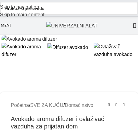
Skip to navigation
Skip to main content
MENI
Početna
/
SVE ZA KUĆU
/
Domaćinstvo
Avokado aroma difuzer i ovlaživač
vazduha za prijatan dom