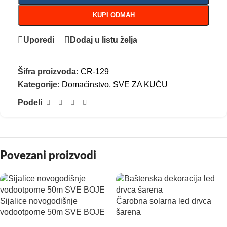
KUPI ODMAH
Uporedi
Dodaj u listu želja
Šifra proizvoda:
CR-129
Kategorije:
Domaćinstvo
,
SVE ZA KUĆU
Podeli
Povezani proizvodi
Sijalice novogodišnje
Čarobna solarna led drvca
vodootporne 50m SVE BOJE
šarena