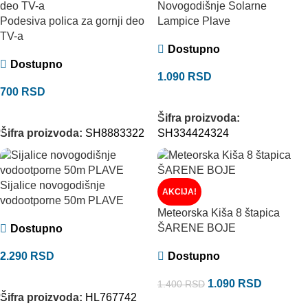
Novogodišnje Solarne
Podesiva polica za gornji deo
Lampice Plave
TV-a
Dostupno
Dostupno
1.090
RSD
700
RSD
DODAJ U KORPU
DODAJ U KORPU
Šifra proizvoda:
Šifra proizvoda:
SH8883322
SH334424324
Sijalice novogodišnje
AKCIJA!
vodootporne 50m PLAVE
Meteorska Kiša 8 štapica
ŠARENE BOJE
Dostupno
2.290
RSD
Dostupno
DODAJ U KORPU
1.090
RSD
1.400
RSD
Šifra proizvoda:
HL767742
DODAJ U KORPU