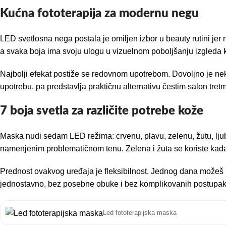
Kućna fototerapija za modernu negu
LED svetlosna nega postala je omiljen izbor u beauty rutini jer 
a svaka boja ima svoju ulogu u vizuelnom poboljšanju izgleda k
Najbolji efekat postiže se redovnom upotrebom. Dovoljno je neko
upotrebu, pa predstavlja praktičnu alternativu čestim salon tre
7 boja svetla za različite potrebe kože
Maska nudi sedam LED režima: crvenu, plavu, zelenu, žutu, ljubič
namenjenim problematičnom tenu. Zelena i žuta se koriste kada 
Prednost ovakvog uređaja je fleksibilnost. Jednog dana možeš 
jednostavno, bez posebne obuke i bez komplikovanih postupak
Led fototerapijska maska