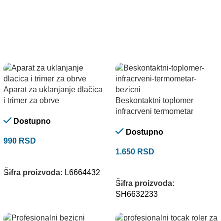
Aparat za uklanjanje dlačica
i trimer za obrve
Beskontaktni toplomer
infracrveni termometar
Dostupno
Dostupno
990
RSD
1.650
RSD
DODAJ U KORPU
DODAJ U KORPU
Šifra proizvoda:
L6664432
Šifra proizvoda:
SH6632233