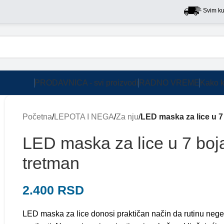
Svim kupcima 
PRODAVNICA - svi proizvodi
RADNO VREME
Kako k
Početna
/
LEPOTA I NEGA
/
Za nju
/
LED maska za lice u 7 
LED maska za lice u 7 boja
tretman
2.400
RSD
LED maska za lice donosi praktičan način da rutinu nege