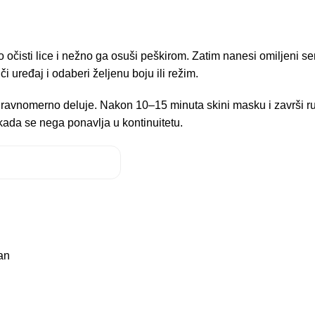
 očisti lice i nežno ga osuši peškirom. Zatim nanesi omiljeni se
či uređaj i odaberi željenu boju ili režim.
ost ravnomerno deluje. Nakon 10–15 minuta skini masku i završi 
kada se nega ponavlja u kontinuitetu.
an