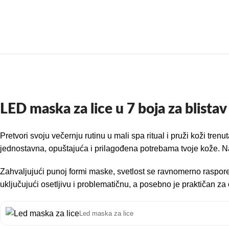
LED maska za lice u 7 boja za blista
Pretvori svoju večernju rutinu u mali spa ritual i pruži koži tre
jednostavna, opuštajuća i prilagođena potrebama tvoje kože. N
Zahvaljujući punoj formi maske, svetlost se ravnomerno raspoređ
uključujući osetljivu i problematičnu, a posebno je praktičan z
Led maska za lice