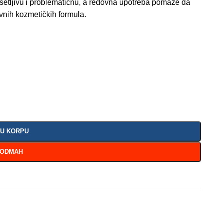
osetljivu i problematičnu, a redovna upotreba pomaže da
ivnih kozmetičkih formula.
 U KORPU
 ODMAH