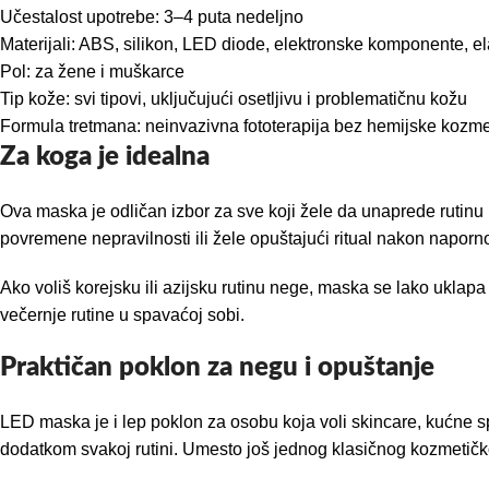
Učestalost upotrebe: 3–4 puta nedeljno
Materijali: ABS, silikon, LED diode, elektronske komponente, el
Pol: za žene i muškarce
Tip kože: svi tipovi, uključujući osetljivu i problematičnu kožu
Formula tretmana: neinvazivna fototerapija bez hemijske kozme
Za koga je idealna
Ova maska je odličan izbor za sve koji žele da unaprede ruti
povremene nepravilnosti ili žele opuštajući ritual nakon naporno
Ako voliš korejsku ili azijsku rutinu nege, maska se lako uklap
večernje rutine u spavaćoj sobi.
Praktičan poklon za negu i opuštanje
LED maska je i lep poklon za osobu koja voli skincare, kućne s
dodatkom svakoj rutini. Umesto još jednog klasičnog kozmetičko