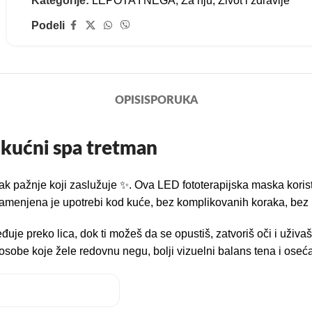
Kategorije:
LEPOTA I NEGA
,
Za nju
,
Život i zdravlje
Podeli
OPIS
ISPORUKA
v kućni spa tretman
nutak pažnje koji zaslužuje ✨. Ova LED fototerapijska maska korist
amenjena je upotrebi kod kuće, bez komplikovanih koraka, bez h
uje preko lica, dok ti možeš da se opustiš, zatvoriš oči i uživa
a osobe koje žele redovnu negu, bolji vizuelni balans tena i ose