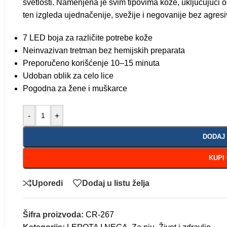
svetlosti. Namenjena je svim tipovima kože, uključujući 
ten izgleda ujednačenije, svežije i negovanije bez agres
7 LED boja za različite potrebe kože
Neinvazivan tretman bez hemijskih preparata
Preporučeno korišćenje 10–15 minuta
Udoban oblik za celo lice
Pogodna za žene i muškarce
-
+
DODAJ
KUPI
Uporedi
Dodaj u listu želja
Šifra proizvoda:
CR-267