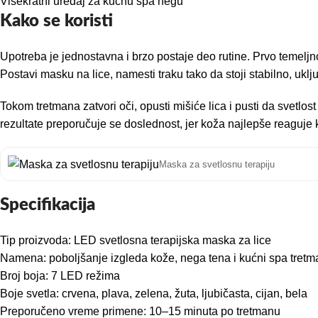
Višekratni uređaj za kućnu spa negu
Kako se koristi
Upotreba je jednostavna i brzo postaje deo rutine. Prvo temeljno
Postavi masku na lice, namesti traku tako da stoji stabilno, uklju
Tokom tretmana zatvori oči, opusti mišiće lica i pusti da svetl
rezultate preporučuje se doslednost, jer koža najlepše reaguje 
Maska za svetlosnu terapiju
Specifikacija
Tip proizvoda: LED svetlosna terapijska maska za lice
Namena: poboljšanje izgleda kože, nega tena i kućni spa tretm
Broj boja: 7 LED režima
Boje svetla: crvena, plava, zelena, žuta, ljubičasta, cijan, bela
Preporučeno vreme primene: 10–15 minuta po tretmanu