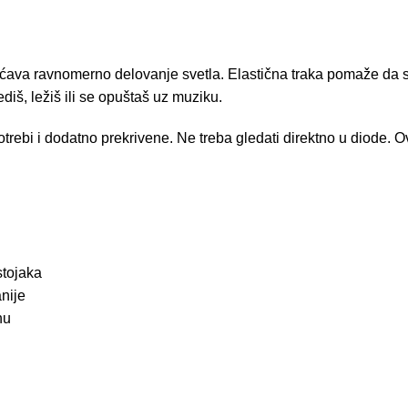
ogućava ravnomerno delovanje svetla. Elastična traka pomaže d
iš, ležiš ili se opuštaš uz muziku.
rebi i dodatno prekrivene. Ne treba gledati direktno u diode. Ov
stojaka
nije
nu