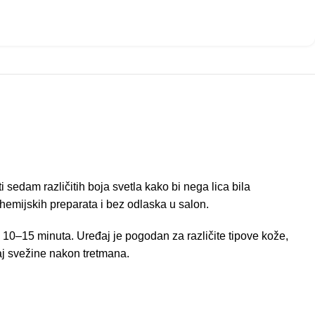
i sedam različitih boja svetla kako bi nega lica bila
emijskih preparata i bez odlaska u salon.
š 10–15 minuta. Uređaj je pogodan za različite tipove kože,
ćaj svežine nakon tretmana.