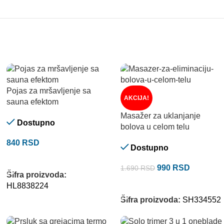
Pojas za mršavljenje sa
AKCIJA!
sauna efektom
Masažer za uklanjanje
Dostupno
bolova u celom telu
840
RSD
Dostupno
DODAJ U KORPU
990
RSD
1.690
RSD
Šifra proizvoda:
DODAJ U KORPU
HL8838224
Šifra proizvoda:
SH334552