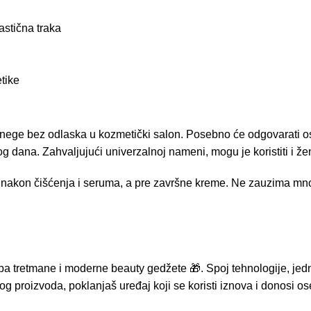
astična traka
tike
nu nege bez odlaska u kozmetički salon. Posebno će odgovarati
g dana. Zahvaljujući univerzalnoj nameni, mogu je koristiti i že
a nakon čišćenja i seruma, a pre završne kreme. Ne zauzima mnogo
pa tretmane i moderne beauty gedžete 🎁. Spoj tehnologije, jedn
g proizvoda, poklanjaš uređaj koji se koristi iznova i donosi o