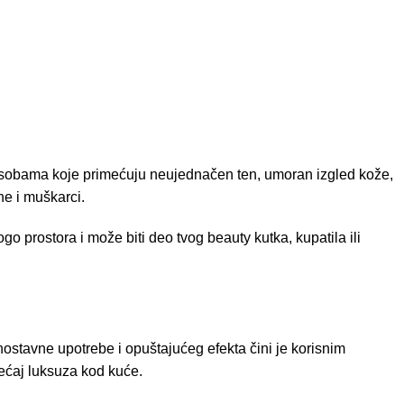
 osobama koje primećuju neujednačen ten, umoran izgled kože,
ne i muškarci.
 prostora i može biti deo tvog beauty kutka, kupatila ili
ostavne upotrebe i opuštajućeg efekta čini je korisnim
sećaj luksuza kod kuće.