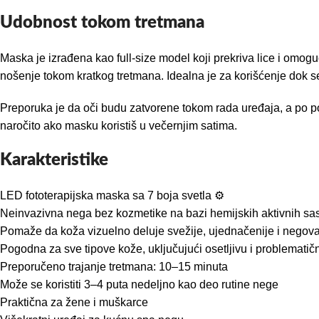
Udobnost tokom tretmana
Maska je izrađena kao full-size model koji prekriva lice i om
nošenje tokom kratkog tretmana. Idealna je za korišćenje dok sed
Preporuka je da oči budu zatvorene tokom rada uređaja, a po pot
naročito ako masku koristiš u večernjim satima.
Karakteristike
LED fototerapijska maska sa 7 boja svetla ⚙️
Neinvazivna nega bez kozmetike na bazi hemijskih aktivnih sa
Pomaže da koža vizuelno deluje svežije, ujednačenije i negova
Pogodna za sve tipove kože, uključujući osetljivu i problematič
Preporučeno trajanje tretmana: 10–15 minuta
Može se koristiti 3–4 puta nedeljno kao deo rutine nege
Praktična za žene i muškarce