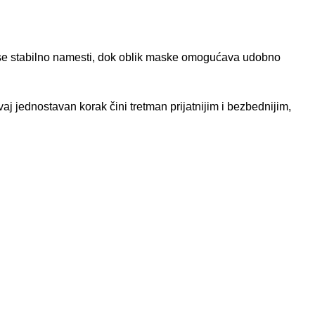
a se stabilno namesti, dok oblik maske omogućava udobno
aj jednostavan korak čini tretman prijatnijim i bezbednijim,