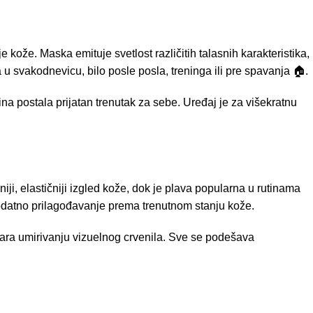
 kože. Maska emituje svetlost različitih talasnih karakteristika,
u svakodnevicu, bilo posle posla, treninga ili pre spavanja 🏠.
na postala prijatan trenutak za sebe. Uređaj je za višekratnu
ji, elastičniji izgled kože, dok je plava popularna u rutinama
dodatno prilagođavanje prema trenutnom stanju kože.
vara umirivanju vizuelnog crvenila. Sve se podešava