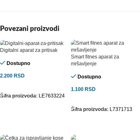
Povezani proizvodi
Digitalni aparat za pritisak
Smart fitnes aparat za
Dostupno
mršavljenje
2.200
RSD
Dostupno
DODAJ U KORPU
1.100
RSD
Šifra proizvoda:
LE7633224
DODAJ U KORPU
Šifra proizvoda:
L7371713