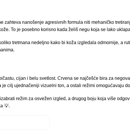
ne zahteva nanošenje agresivnih formula niti mehaničko tretiranje
ože. To je posebno korisno kada želiš negu koja se lako uklapa 
liko tretmana nedeljno kako bi koža izgledala odmornije, a ruti
tmanima.
astu, cijan i belu svetlost. Crvena se najčešće bira za negovani
je cilj ujednačeniji vizuelni ton, a ostali režimi omogućavaju 
izabrati režim za osvežen izgled, a drugog boju koja više odgo
a 💡.