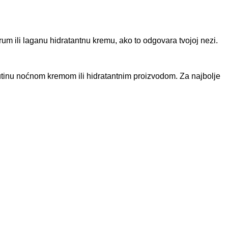
rum ili laganu hidratantnu kremu, ako to odgovara tvojoj nezi.
rutinu noćnom kremom ili hidratantnim proizvodom. Za najbolje