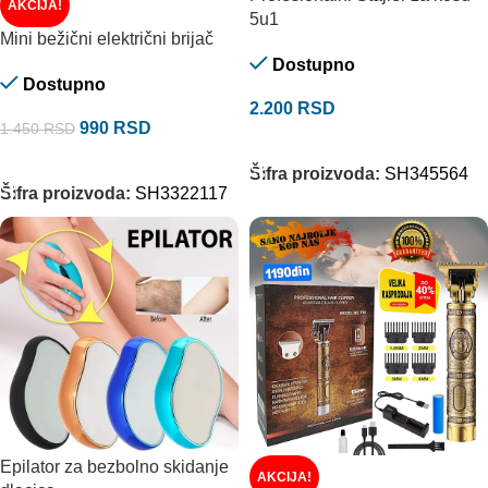
AKCIJA!
5u1
Mini bežični električni brijač
Dostupno
Dostupno
2.200
RSD
990
RSD
1.450
RSD
DODAJ U KORPU
DODAJ U KORPU
Šifra proizvoda:
SH345564
Šifra proizvoda:
SH3322117
Epilator za bezbolno skidanje
AKCIJA!