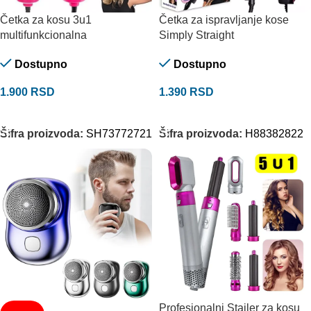
Četka za kosu 3u1
Četka za ispravljanje kose
multifunkcionalna
Simply Straight
Dostupno
Dostupno
1.900
RSD
1.390
RSD
DODAJ U KORPU
DODAJ U KORPU
Šifra proizvoda:
SH73772721
Šifra proizvoda:
H88382822
Profesionalni Stajler za kosu