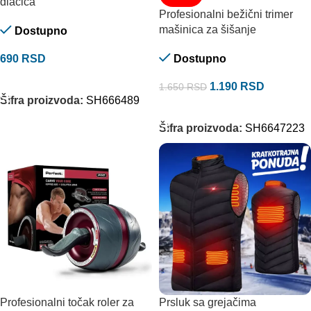
dlacica
Profesionalni bežični trimer
mašinica za šišanje
Dostupno
690
RSD
Dostupno
DODAJ U KORPU
1.190
RSD
1.650
RSD
Šifra proizvoda:
SH666489
DODAJ U KORPU
Šifra proizvoda:
SH6647223
Profesionalni točak roler za
Prsluk sa grejačima