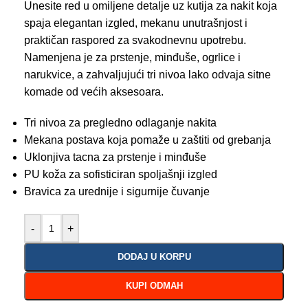
Unesite red u omiljene detalje uz kutija za nakit koja
spaja elegantan izgled, mekanu unutrašnjost i
praktičan raspored za svakodnevnu upotrebu.
Namenjena je za prstenje, minđuše, ogrlice i
narukvice, a zahvaljujući tri nivoa lako odvaja sitne
komade od većih aksesoara.
Tri nivoa za pregledno odlaganje nakita
Mekana postava koja pomaže u zaštiti od grebanja
Uklonjiva tacna za prstenje i minđuše
PU koža za sofisticiran spoljašnji izgled
Bravica za urednije i sigurnije čuvanje
-
+
DODAJ U KORPU
KUPI ODMAH