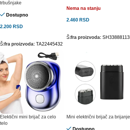
trbušnjake
Nema na stanju
Dostupno
2.460
RSD
2.200
RSD
ODABERITE OPCIJE
DODAJ U KORPU
Šifra proizvoda:
SH33888113
Šifra proizvoda:
TA22445432
Elektični mini brijač za celo
Mini električni brijač za brijanje
telo
Dostupno