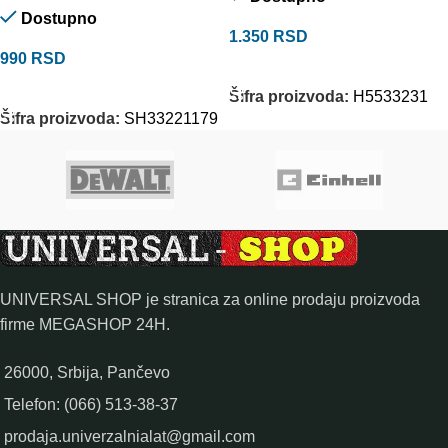
Dostupno
1.350
RSD
990
RSD
DODAJ U KORPU
DODAJ U KORPU
Šifra proizvoda:
H5533231
Šifra proizvoda:
SH33221179
UNIVERSAL SHOP je stranica za online prodaju proizvoda
firme MEGASHOP 24H.
26000, Srbija, Pančevo
Telefon: (066) 513-38-37
prodaja.univerzalnialat@gmail.com