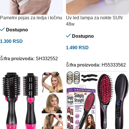
Pametni pojas za ledja i kičmu
Uv led lampa za nokte SUN
48w
Dostupno
Dostupno
1.300
RSD
1.490
RSD
DODAJ U KORPU
DODAJ U KORPU
Šifra proizvoda:
SH332552
Šifra proizvoda:
H55333562