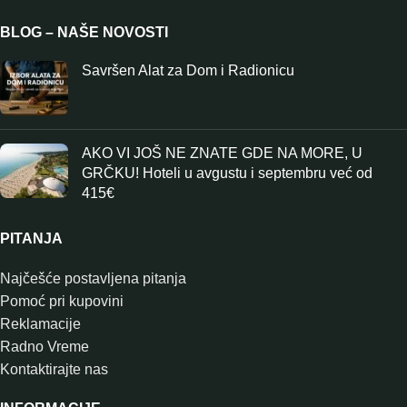
BLOG – NAŠE NOVOSTI
Savršen Alat za Dom i Radionicu
AKO VI JOŠ NE ZNATE GDE NA MORE, U
GRČKU! Hoteli u avgustu i septembru već od
415€
PITANJA
Najčešće postavljena pitanja
Pomoć pri kupovini
Reklamacije
Radno Vreme
Kontaktirajte nas