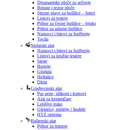
Dijamantske ploče za sečenje
Brusne i rezne ploče
Stezne glave za bušilice – futeri
Listovi za testere
Pribor za čeone bušilice – bijaks
Pribor za udarne bušilice
Nastavci i bitovi za šrafljenje
Tocila
Stolarski alat
Nastavci i bitovi za šrafljenje
Listovi za kružne testere
Stege
Burgije
Glodala
Heftalice
Dleta
Gradjevinski alat
Pur pene, silikoni i lepkovi
Alat za keramičare
Lepljive trake
Gletarice, mistrije i špahtle
HTZ oprema
Baštenski alat
Pribor za trimere