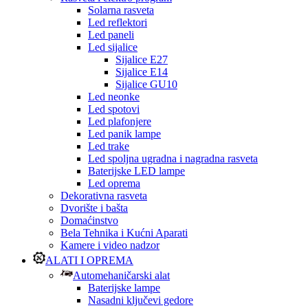
Solarna rasveta
Led reflektori
Led paneli
Led sijalice
Sijalice E27
Sijalice E14
Sijalice GU10
Led neonke
Led spotovi
Led plafonjere
Led panik lampe
Led trake
Led spoljna ugradna i nagradna rasveta
Baterijske LED lampe
Led oprema
Dekorativna rasveta
Dvorište i bašta
Domaćinstvo
Bela Tehnika i Kućni Aparati
Kamere i video nadzor
ALATI I OPREMA
Automehaničarski alat
Baterijske lampe
Nasadni ključevi gedore