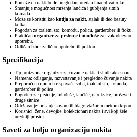
Pomaže da nakit bude pregledan, uredan i nadohvat ruke.
Smanjuje mogućnost mršenja lančića i gubljenja sitnih
komada.
Može se koristiti kao
kutija za nakit
, stalak ili deo beauty
kutka.
Pogodan za toaletni sto, komodu, policu, garderober ili fioku.
Praktičan
organizer za prstenje i minđuše
za svakodnevnu
upotrebu.
Odličan izbor za ličnu upotrebu ili poklon.
Specifikacija
Tip proizvoda: organizer za čuvanje nakita i sitnih aksesoara
Namena: odlaganje, razvrstavanje i pregledno čuvanje nakita
Preporučena upotreba: spavaća soba, toaletni sto, komoda,
garderober ili polica
Pogodno za: prstenje, minđuše, lančiće, narukvice, broševe i
druge sitnice
Održavanje: brisanje suvom ili blago vlažnom mekom krpom
Korisnici: žene, devojke, kolekcionari nakita i svi koji žele
uredniji prostor
Saveti za bolju organizaciju nakita