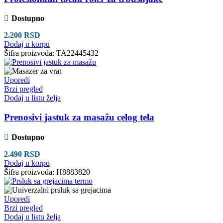
Dostupno
2.200
RSD
Dodaj u korpu
Šifra proizvoda:
TA22445432
Uporedi
Brzi pregled
Dodaj u listu želja
Prenosivi jastuk za masažu celog tela
Dostupno
2.490
RSD
Dodaj u korpu
Šifra proizvoda:
H8883820
Uporedi
Brzi pregled
Dodaj u listu želja