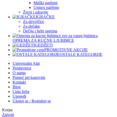
Muški parfemi
Unisex parfemi
Život i zdravlje
IGRAČKE
Za devojčice
Za dečake
Dečija i bebi oprema
OPREMA ZA KUĆNE LJUBIMCE
GEDŽETI
PROMOTIVNE AKCIJE
OSTALE KATEGORIJE
Univerzalni Alat
Prodavnica
O nama
Pomoć pri kupovini
Kontakt
Blog
Lista želja
Uporedi
Uloguj se / Registruj se
Korpa
Zatvori