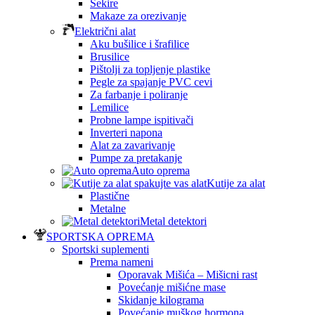
Sekire
Makaze za orezivanje
Električni alat
Aku bušilice i šrafilice
Brusilice
Pištolji za topljenje plastike
Pegle za spajanje PVC cevi
Za farbanje i poliranje
Lemilice
Probne lampe ispitivači
Inverteri napona
Alat za zavarivanje
Pumpe za pretakanje
Auto oprema
Kutije za alat
Plastične
Metalne
Metal detektori
SPORTSKA OPREMA
Sportski suplementi
Prema nameni
Oporavak Mišića – Mišicni rast
Povećanje mišićne mase
Skidanje kilograma
Povećanje muškog hormona