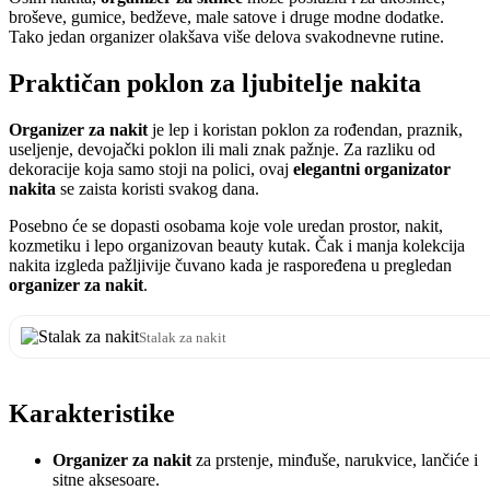
broševe, gumice, bedževe, male satove i druge modne dodatke.
Tako jedan organizer olakšava više delova svakodnevne rutine.
Praktičan poklon za ljubitelje nakita
Organizer za nakit
je lep i koristan poklon za rođendan, praznik,
useljenje, devojački poklon ili mali znak pažnje. Za razliku od
dekoracije koja samo stoji na polici, ovaj
elegantni organizator
nakita
se zaista koristi svakog dana.
Posebno će se dopasti osobama koje vole uredan prostor, nakit,
kozmetiku i lepo organizovan beauty kutak. Čak i manja kolekcija
nakita izgleda pažljivije čuvano kada je raspoređena u pregledan
organizer za nakit
.
Stalak za nakit
Karakteristike
Organizer za nakit
za prstenje, minđuše, narukvice, lančiće i
sitne aksesoare.