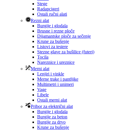
Stege
Radapcigeri
Ostali ručni alati
Rezni alat
Burgije i glodala
Brusne i rezne ploče
Dijamantske ploče za sečenje
Krune za bušenje
Listovi za testere
Stezne glave za bušilice (futeri)
Tocila
Nareznice i ureznice
Merni alat
Lenjiri i vinkle
Merne trake i pantljike
Multimetri i unimeri
Vage
Libele
Ostali merni alat
Pribor za električni alat
Burgije i glodala
Burgije za beton
Burgije za drvo
Krune za bušenje