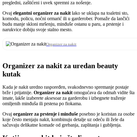
pregledni, zaštićeni i uvek spremni za nošenje.
Ovaj
elegantni organizer za nakit
lako se uklapa na toaletni sto,
komodu, policu, noćni ormarić ili u garderober. Pomaže da lančići
budu manje skloni mršenju, minđuše ostanu u paru, a prstenje i
narukvice dobiju svoje stalno mesto.
Organizer za nakit
Organizer za nakit za uredan beauty
kutak
Kada je nakit uredno raspoređen, svakodnevno spremanje postaje
brže i prijatnije.
Organizer za nakit
omogućava da odmah vidite šta
imate, lakše izaberete aksesoar za garderobu i izbegnete traženje
omiljenih minđuša ili prstena po fiokama.
Ovaj
organizer za prstenje i minđuše
posebno je koristan za osobe
koje često menjaju nakit, kombinuju detalje uz odeću ili žele da
sačuvaju delikatne komade od grebanja, zaplitanja i gubljenja.