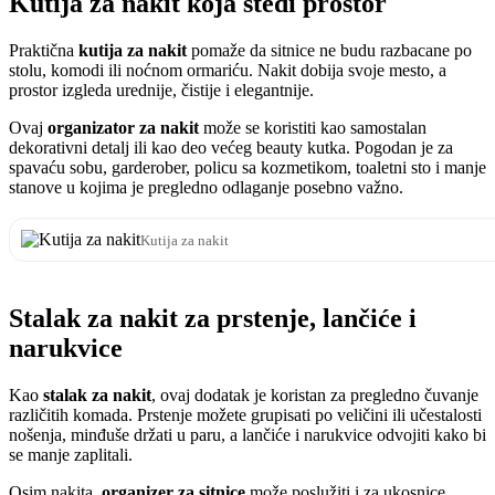
Kutija za nakit koja štedi prostor
Praktična
kutija za nakit
pomaže da sitnice ne budu razbacane po
stolu, komodi ili noćnom ormariću. Nakit dobija svoje mesto, a
prostor izgleda urednije, čistije i elegantnije.
Ovaj
organizator za nakit
može se koristiti kao samostalan
dekorativni detalj ili kao deo većeg beauty kutka. Pogodan je za
spavaću sobu, garderober, policu sa kozmetikom, toaletni sto i manje
stanove u kojima je pregledno odlaganje posebno važno.
Kutija za nakit
Stalak za nakit za prstenje, lančiće i
narukvice
Kao
stalak za nakit
, ovaj dodatak je koristan za pregledno čuvanje
različitih komada. Prstenje možete grupisati po veličini ili učestalosti
nošenja, minđuše držati u paru, a lančiće i narukvice odvojiti kako bi
se manje zaplitali.
Osim nakita,
organizer za sitnice
može poslužiti i za ukosnice,