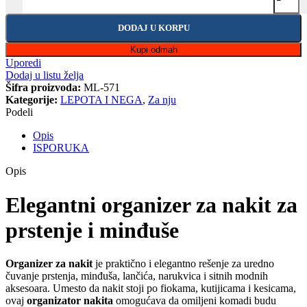
DODAJ U KORPU
Kupi odmah
Uporedi
Dodaj u listu želja
Šifra proizvoda:
ML-571
Kategorije:
LEPOTA I NEGA
,
Za nju
Podeli
Opis
ISPORUKA
Opis
Elegantni organizer za nakit za
prstenje i minđuše
Organizer za nakit
je praktično i elegantno rešenje za uredno
čuvanje prstenja, minđuša, lančića, narukvica i sitnih modnih
aksesoara. Umesto da nakit stoji po fiokama, kutijicama i kesicama,
ovaj
organizator nakita
omogućava da omiljeni komadi budu