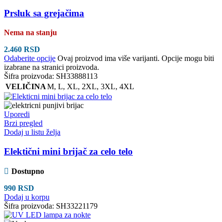
Prsluk sa grejačima
Nema na stanju
2.460
RSD
Odaberite opcije
Ovaj proizvod ima više varijanti. Opcije mogu biti
izabrane na stranici proizvoda.
Šifra proizvoda:
SH33888113
VELIČINA
M
,
L
,
XL
,
2XL
,
3XL
,
4XL
Uporedi
Brzi pregled
Dodaj u listu želja
Elektični mini brijač za celo telo
Dostupno
990
RSD
Dodaj u korpu
Šifra proizvoda:
SH33221179