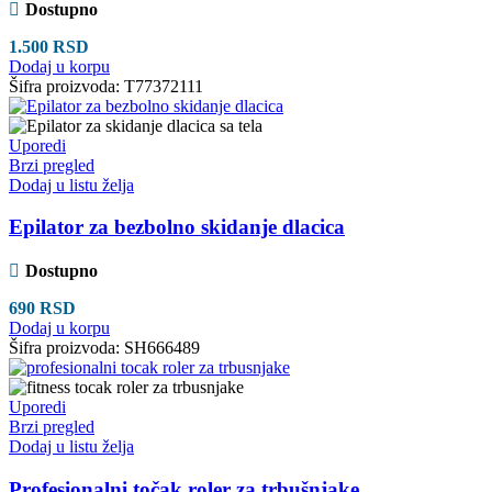
Dostupno
1.500
RSD
Dodaj u korpu
Šifra proizvoda:
T77372111
Uporedi
Brzi pregled
Dodaj u listu želja
Epilator za bezbolno skidanje dlacica
Dostupno
690
RSD
Dodaj u korpu
Šifra proizvoda:
SH666489
Uporedi
Brzi pregled
Dodaj u listu želja
Profesionalni točak roler za trbušnjake