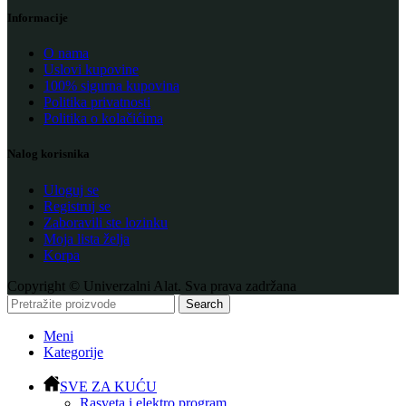
Informacije
O nama
Uslovi kupovine
100% sigurna kupovina
Politika privatnosti
Politika o kolačićima
Nalog korisnika
Uloguj se
Registruj se
Zaboravili ste lozinku
Moja lista želja
Korpa
Copyright © Univerzalni Alat. Sva prava zadržana
Search
Meni
Kategorije
SVE ZA KUĆU
Rasveta i elektro program