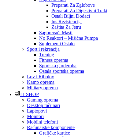
Preparati Za Zglobove
Preparati Za Digestivni Trakt
Ostali Biljni Dodaci
Ins Rezistencija
Zaštita Za Jetru
Sagorevači Masti
No Reaktori – Mišićna Pumpa
Suplementi Ostalo
Sport i rekreacija
Trening
Fitness oprema
Sportska garderoba
Ostala sportska oprema
Lov i Ribolov
Kamp oprema
Military oprema
IT SHOP
Gaming oprema
Desktop računari
Laptopovi
Monitori
Mobilni telefoni
Računarske komponente
Grafičke kartice