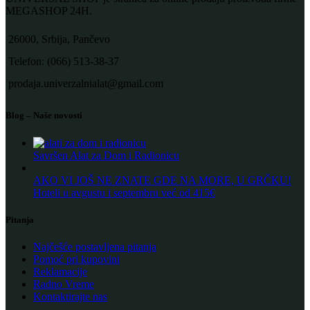
MEGASHOP 24H.
26000, Srbija, Pančevo
Telefon: (066) 513-38-37
prodaja.univerzalnialat@gmail.com
Blog – Naše novosti
Savršen Alat za Dom i Radionicu
AKO VI JOŠ NE ZNATE GDE NA MORE, U GRČKU!
Hoteli u avgustu i septembru već od 415€
Pitanja
Najčešće postavljena pitanja
Pomoć pri kupovini
Reklamacije
Radno Vreme
Kontaktirajte nas