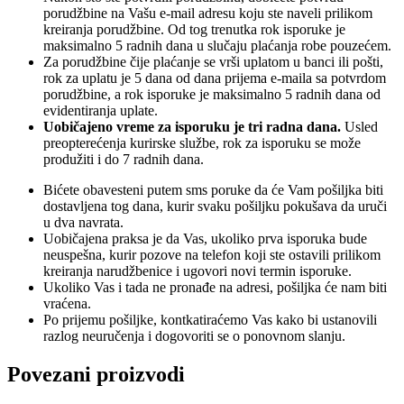
porudžbine na Vašu e-mail adresu koju ste naveli prilikom
kreiranja porudžbine. Od tog trenutka rok isporuke je
maksimalno 5 radnih dana u slučaju plaćanja robe pouzećem.
Za porudžbine čije plaćanje se vrši uplatom u banci ili pošti,
rok za uplatu je 5 dana od dana prijema e-maila sa potvrdom
porudžbine, a rok isporuke je maksimalno 5 radnih dana od
evidentiranja uplate.
Uobičajeno vreme za isporuku je tri radna dana.
Usled
preopterećenja kurirske službe, rok za isporuku se može
produžiti i do 7 radnih dana.
Bićete obavesteni putem sms poruke da će Vam pošiljka biti
dostavljena tog dana, kurir svaku pošiljku pokušava da uruči
u dva navrata.
Uobičajena praksa je da Vas, ukoliko prva isporuka bude
neuspešna, kurir pozove na telefon koji ste ostavili prilikom
kreiranja narudžbenice i ugovori novi termin isporuke.
Ukoliko Vas i tada ne pronađe na adresi, pošiljka će nam biti
vraćena.
Po prijemu pošiljke, kontkatiraćemo Vas kako bi ustanovili
razlog neuručenja i dogovoriti se o ponovnom slanju.
Povezani proizvodi