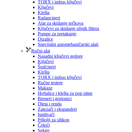
TORX i imbus ključevi
Ključevi
Klešta
Radapcigeri
Alat za skidanje točkova
Ključevi za skidanje uljnih filtera
Pumpe za pretakanje
Dizalice
Specijalni automehaničarski alati
Ručni alat
Nasadni ključevi gedore
Ključevi
Šrafcigeri
Klešta
TORX i imbus ključevi
Ručne testere
Makaze
Heftalice i klešta za pop nitne
Breneri i gorionici
Dleta i renda
Zatezači i ekspanderi
Ispitivači
Pištolji za silikon
Čekići
Sekire