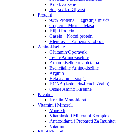
Kutak za žene
Snaga / Izdržljivost
Proteini
90% Proteina – Izgradnja mišića
Gejneri – Mišićna Masa
Biljni Protein
Casein – Noćni protein
Blendovi – Zamena za obrok
Aminokiseline
Glutamin/Oporavak
Tečne Aminokiseline
Aminokiseline u tabletama
Esencijalne Aminokiseline
Arginin
Beta alanin – snaga
BCAA (Isoleucin-Leucin-Valin)
Ostale Amino Kiseline
Kreatini
Kreatin Monohidrat
Vitamini i Minerali
Minerali
Vitaminski i Mineralni Kompleksi
Antioxidanti i Preparati Za Imunitet
Vitamini
Biljni Ekstrati