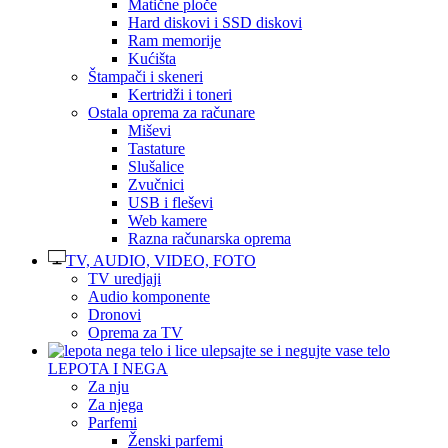
Matične ploče
Hard diskovi i SSD diskovi
Ram memorije
Kućišta
Štampači i skeneri
Kertridži i toneri
Ostala oprema za računare
Miševi
Tastature
Slušalice
Zvučnici
USB i fleševi
Web kamere
Razna računarska oprema
TV, AUDIO, VIDEO, FOTO
TV uredjaji
Audio komponente
Dronovi
Oprema za TV
LEPOTA I NEGA
Za nju
Za njega
Parfemi
Ženski parfemi