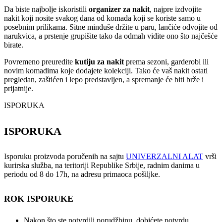
Da biste najbolje iskoristili
organizer za nakit
, najpre izdvojite
nakit koji nosite svakog dana od komada koji se koriste samo u
posebnim prilikama. Sitne minđuše držite u paru, lančiće odvojite od
narukvica, a prstenje grupišite tako da odmah vidite ono što najčešće
birate.
Povremeno preuredite
kutiju za nakit
prema sezoni, garderobi ili
novim komadima koje dodajete kolekciji. Tako će vaš nakit ostati
pregledan, zaštićen i lepo predstavljen, a spremanje će biti brže i
prijatnije.
ISPORUKA
ISPORUKA
Isporuku proizvoda poručenih na sajtu
UNIVERZALNI ALAT
vrši
kurirska služba, na teritoriji Republike Srbije, radnim danima u
periodu od 8 do 17h, na adresu primaoca pošiljke.
ROK ISPORUKE
Nakon što ste potvrdili porudžbinu, dobićete potvrdu