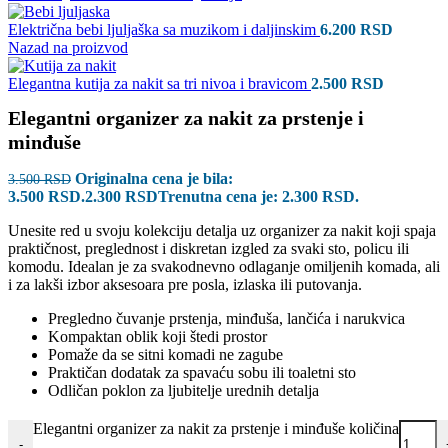
Električna bebi ljuljaška sa muzikom i daljinskim
6.200
RSD
Nazad na proizvod
Elegantna kutija za nakit sa tri nivoa i bravicom
2.500
RSD
Elegantni organizer za nakit za prstenje i
minđuše
Originalna cena je bila:
3.500
RSD
3.500 RSD.
2.300
RSD
Trenutna cena je: 2.300 RSD.
Unesite red u svoju kolekciju detalja uz organizer za nakit koji spaja
praktičnost, preglednost i diskretan izgled za svaki sto, policu ili
komodu. Idealan je za svakodnevno odlaganje omiljenih komada, ali
i za lakši izbor aksesoara pre posla, izlaska ili putovanja.
Pregledno čuvanje prstenja, minđuša, lančića i narukvica
Kompaktan oblik koji štedi prostor
Pomaže da se sitni komadi ne zagube
Praktičan dodatak za spavaću sobu ili toaletni sto
Odličan poklon za ljubitelje urednih detalja
Elegantni organizer za nakit za prstenje i minđuše količina
-