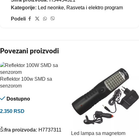
Kategorije:
Led neonke
,
Rasveta i elektro program
Podeli
Povezani proizvodi
Reflektor 100w SMD sa
senzorom
Dostupno
2.350
RSD
DODAJ U KORPU
Šifra proizvoda:
H7737311
Led lampa sa magnetom