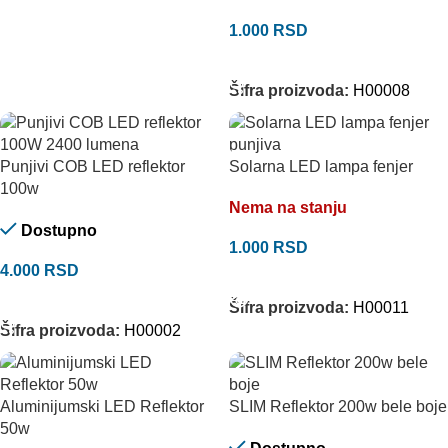
1.000
RSD
DODAJ U KORPU
Šifra proizvoda:
H00008
Punjivi COB LED reflektor
Solarna LED lampa fenjer
100w
Nema na stanju
Dostupno
1.000
RSD
4.000
RSD
PROČITAJTE JOŠ
DODAJ U KORPU
Šifra proizvoda:
H00011
Šifra proizvoda:
H00002
Aluminijumski LED Reflektor
SLIM Reflektor 200w bele boje
50w