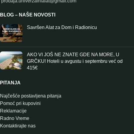
prodaja.univerzalnialat@gmail.com
BLOG – NAŠE NOVOSTI
Savršen Alat za Dom i Radionicu
AKO VI JOŠ NE ZNATE GDE NA MORE, U
GRČKU! Hoteli u avgustu i septembru već od
415€
PITANJA
Najčešće postavljena pitanja
Pomoć pri kupovini
Reklamacije
Radno Vreme
Kontaktirajte nas