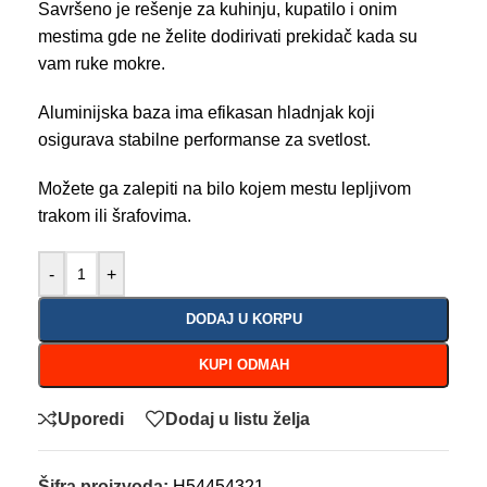
Savršeno je rešenje za kuhinju, kupatilo i onim
mestima gde ne želite dodirivati prekidač kada su
vam ruke mokre.
Aluminijska baza ima efikasan hladnjak koji
osigurava stabilne performanse za svetlost.
Možete ga zalepiti na bilo kojem mestu lepljivom
trakom ili šrafovima.
-
+
DODAJ U KORPU
KUPI ODMAH
Uporedi
Dodaj u listu želja
Šifra proizvoda:
H54454321