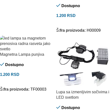
Dostupno
1.200
RSD
DODAJ U KORPU
Šifra proizvoda:
H00009
Magnetna Lampa punjiva
Dostupno
1.200
RSD
DODAJ U KORPU
Šifra proizvoda:
TF00003
Lupa sa izmenljivim sočivima i
LED svetlom
Dostupno