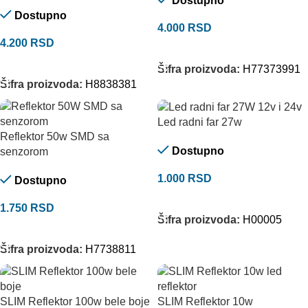
Dostupno
Dostupno
4.000
RSD
4.200
RSD
DODAJ U KORPU
DODAJ U KORPU
Šifra proizvoda:
H77373991
Šifra proizvoda:
H8838381
Led radni far 27w
Reflektor 50w SMD sa
Dostupno
senzorom
1.000
RSD
Dostupno
DODAJ U KORPU
1.750
RSD
Šifra proizvoda:
H00005
DODAJ U KORPU
Šifra proizvoda:
H7738811
SLIM Reflektor 100w bele boje
SLIM Reflektor 10w