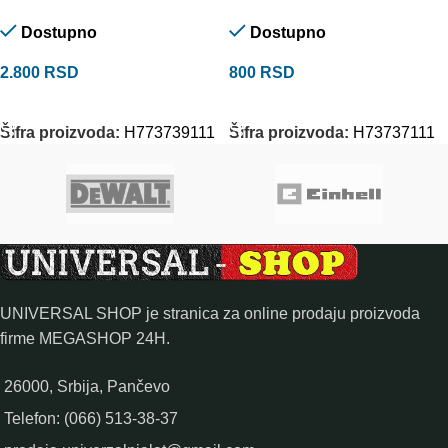
Dostupno
Dostupno
2.800
RSD
800
RSD
DODAJ U KORPU
DODAJ U KORPU
Šifra proizvoda:
H773739111
Šifra proizvoda:
H73737111
UNIVERSAL SHOP je stranica za online prodaju proizvoda
firme MEGASHOP 24H.
26000, Srbija, Pančevo
Telefon: (066) 513-38-37