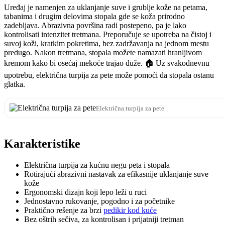
Uređaj je namenjen za uklanjanje suve i grublje kože na petama,
tabanima i drugim delovima stopala gde se koža prirodno
zadebljava. Abrazivna površina radi postepeno, pa je lako
kontrolisati intenzitet tretmana. Preporučuje se upotreba na čistoj i
suvoj koži, kratkim pokretima, bez zadržavanja na jednom mestu
predugo. Nakon tretmana, stopala možete namazati hranljivom
kremom kako bi osećaj mekoće trajao duže. 🏠 Uz svakodnevnu
upotrebu, električna turpija za pete može pomoći da stopala ostanu
glatka.
Električna turpija za pete
Karakteristike
Električna turpija za kućnu negu peta i stopala
Rotirajući abrazivni nastavak za efikasnije uklanjanje suve
kože
Ergonomski dizajn koji lepo leži u ruci
Jednostavno rukovanje, pogodno i za početnike
Praktično rešenje za brzi
pedikir kod kuće
Bez oštrih sečiva, za kontrolisan i prijatniji tretman