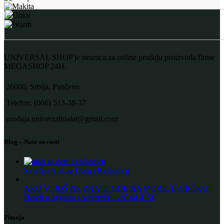
UNIVERSAL SHOP je stranica za online prodaju proizvoda firme
MEGASHOP 24H.
26000, Srbija, Pančevo
Telefon: (066) 513-38-37
prodaja.univerzalnialat@gmail.com
Blog – Naše novosti
Savršen Alat za Dom i Radionicu
AKO VI JOŠ NE ZNATE GDE NA MORE, U GRČKU!
Hoteli u avgustu i septembru već od 415€
Pitanja