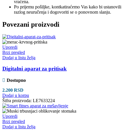
vraćena.
Po prijemu pošiljke, kontkatiraćemo Vas kako bi ustanovili
razlog neuručenja i dogovoriti se o ponovnom slanju.
Povezani proizvodi
Uporedi
Brzi pregled
Dodaj u listu želja
Digitalni aparat za pritisak
Dostupno
2.200
RSD
Dodaj u korpu
Šifra proizvoda:
LE7633224
Uporedi
Brzi pregled
Dodaj u listu želja