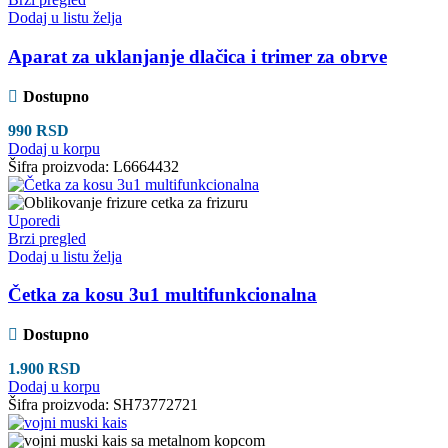
Dodaj u listu želja
Aparat za uklanjanje dlačica i trimer za obrve
Dostupno
990
RSD
Dodaj u korpu
Šifra proizvoda:
L6664432
Uporedi
Brzi pregled
Dodaj u listu želja
Četka za kosu 3u1 multifunkcionalna
Dostupno
1.900
RSD
Dodaj u korpu
Šifra proizvoda:
SH73772721