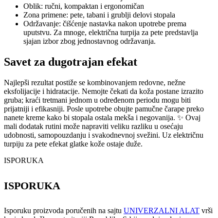
Oblik: ručni, kompaktan i ergonomičan
Zona primene: pete, tabani i grublji delovi stopala
Održavanje: čišćenje nastavka nakon upotrebe prema
uputstvu. Za mnoge, električna turpija za pete predstavlja
sjajan izbor zbog jednostavnog održavanja.
Savet za dugotrajan efekat
Najlepši rezultat postiže se kombinovanjem redovne, nežne
eksfolijacije i hidratacije. Nemojte čekati da koža postane izrazito
gruba; kraći tretmani jednom u određenom periodu mogu biti
prijatniji i efikasniji. Posle upotrebe obujte pamučne čarape preko
nanete kreme kako bi stopala ostala mekša i negovanija. ✨ Ovaj
mali dodatak rutini može napraviti veliku razliku u osećaju
udobnosti, samopouzdanju i svakodnevnoj svežini. Uz električnu
turpiju za pete efekat glatke kože ostaje duže.
ISPORUKA
ISPORUKA
Isporuku proizvoda poručenih na sajtu
UNIVERZALNI ALAT
vrši