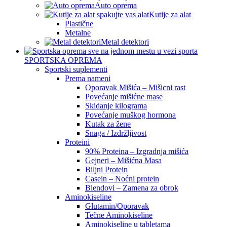
Auto oprema
Kutije za alat
Plastične
Metalne
Metal detektori
SPORTSKA OPREMA
Sportski suplementi
Prema nameni
Oporavak Mišića – Mišicni rast
Povećanje mišićne mase
Skidanje kilograma
Povećanje muškog hormona
Kutak za žene
Snaga / Izdržljivost
Proteini
90% Proteina – Izgradnja mišića
Gejneri – Mišićna Masa
Biljni Protein
Casein – Noćni protein
Blendovi – Zamena za obrok
Aminokiseline
Glutamin/Oporavak
Tečne Aminokiseline
Aminokiseline u tabletama