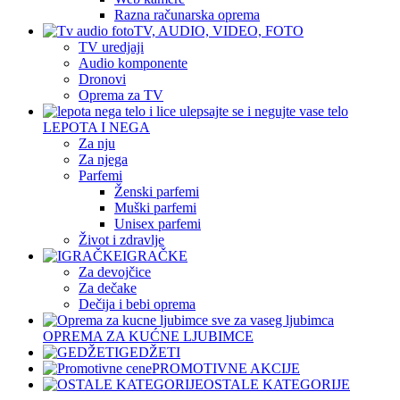
Razna računarska oprema
TV, AUDIO, VIDEO, FOTO
TV uredjaji
Audio komponente
Dronovi
Oprema za TV
LEPOTA I NEGA
Za nju
Za njega
Parfemi
Ženski parfemi
Muški parfemi
Unisex parfemi
Život i zdravlje
IGRAČKE
Za devojčice
Za dečake
Dečija i bebi oprema
OPREMA ZA KUĆNE LJUBIMCE
GEDŽETI
PROMOTIVNE AKCIJE
OSTALE KATEGORIJE