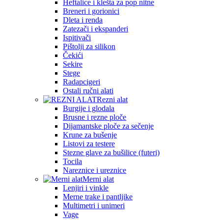
Heftalice i klešta za pop nitne
Breneri i gorionici
Dleta i renda
Zatezači i ekspanderi
Ispitivači
Pištolji za silikon
Čekići
Sekire
Stege
Radapcigeri
Ostali ručni alati
Rezni alat
Burgije i glodala
Brusne i rezne ploče
Dijamantske ploče za sečenje
Krune za bušenje
Listovi za testere
Stezne glave za bušilice (futeri)
Tocila
Nareznice i ureznice
Merni alat
Lenjiri i vinkle
Merne trake i pantljike
Multimetri i unimeri
Vage