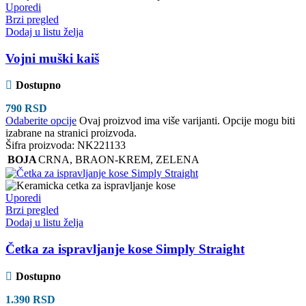
Uporedi
Brzi pregled
Dodaj u listu želja
Vojni muški kaiš
Dostupno
790
RSD
Odaberite opcije
Ovaj proizvod ima više varijanti. Opcije mogu biti
izabrane na stranici proizvoda.
Šifra proizvoda:
NK221133
BOJA
CRNA
,
BRAON-KREM
,
ZELENA
Uporedi
Brzi pregled
Dodaj u listu želja
Četka za ispravljanje kose Simply Straight
Dostupno
1.390
RSD