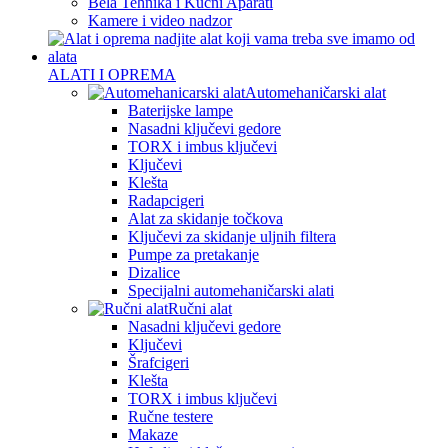
Bela Tehnika i Kućni Aparati
Kamere i video nadzor
ALATI I OPREMA
Automehaničarski alat
Baterijske lampe
Nasadni ključevi gedore
TORX i imbus ključevi
Ključevi
Klešta
Radapcigeri
Alat za skidanje točkova
Ključevi za skidanje uljnih filtera
Pumpe za pretakanje
Dizalice
Specijalni automehaničarski alati
Ručni alat
Nasadni ključevi gedore
Ključevi
Šrafcigeri
Klešta
TORX i imbus ključevi
Ručne testere
Makaze