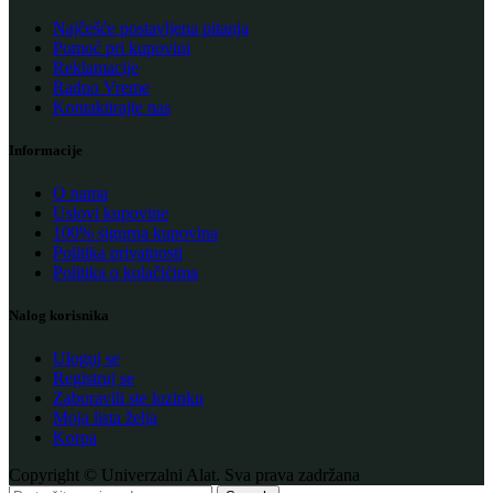
Najčešće postavljena pitanja
Pomoć pri kupovini
Reklamacije
Radno Vreme
Kontaktirajte nas
Informacije
O nama
Uslovi kupovine
100% sigurna kupovina
Politika privatnosti
Politika o kolačićima
Nalog korisnika
Uloguj se
Registruj se
Zaboravili ste lozinku
Moja lista želja
Korpa
Copyright © Univerzalni Alat. Sva prava zadržana