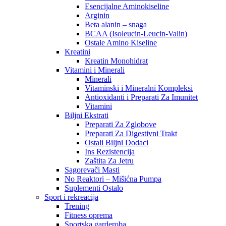
Esencijalne Aminokiseline
Arginin
Beta alanin – snaga
BCAA (Isoleucin-Leucin-Valin)
Ostale Amino Kiseline
Kreatini
Kreatin Monohidrat
Vitamini i Minerali
Minerali
Vitaminski i Mineralni Kompleksi
Antioxidanti i Preparati Za Imunitet
Vitamini
Biljni Ekstrati
Preparati Za Zglobove
Preparati Za Digestivni Trakt
Ostali Biljni Dodaci
Ins Rezistencija
Zaštita Za Jetru
Sagorevači Masti
No Reaktori – Mišićna Pumpa
Suplementi Ostalo
Sport i rekreacija
Trening
Fitness oprema
Sportska garderoba