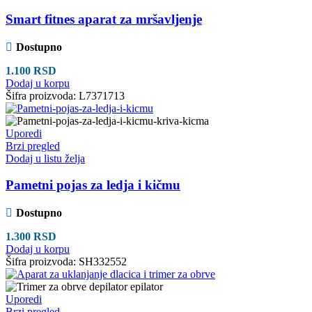
Smart fitnes aparat za mršavljenje
Dostupno
1.100
RSD
Dodaj u korpu
Šifra proizvoda:
L7371713
Uporedi
Brzi pregled
Dodaj u listu želja
Pametni pojas za ledja i kičmu
Dostupno
1.300
RSD
Dodaj u korpu
Šifra proizvoda:
SH332552
Uporedi
Brzi pregled