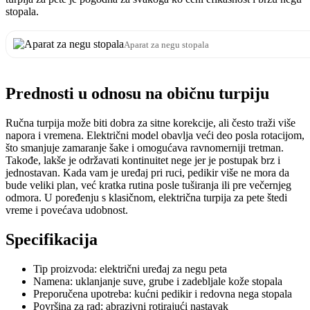
stopala.
Aparat za negu stopala
Prednosti u odnosu na običnu turpiju
Ručna turpija može biti dobra za sitne korekcije, ali često traži više
napora i vremena. Električni model obavlja veći deo posla rotacijom,
što smanjuje zamaranje šake i omogućava ravnomerniji tretman.
Takođe, lakše je održavati kontinuitet nege jer je postupak brz i
jednostavan. Kada vam je uređaj pri ruci, pedikir više ne mora da
bude veliki plan, već kratka rutina posle tuširanja ili pre večernjeg
odmora. U poređenju s klasičnom, električna turpija za pete štedi
vreme i povećava udobnost.
Specifikacija
Tip proizvoda: električni uređaj za negu peta
Namena: uklanjanje suve, grube i zadebljale kože stopala
Preporučena upotreba: kućni pedikir i redovna nega stopala
Površina za rad: abrazivni rotirajući nastavak