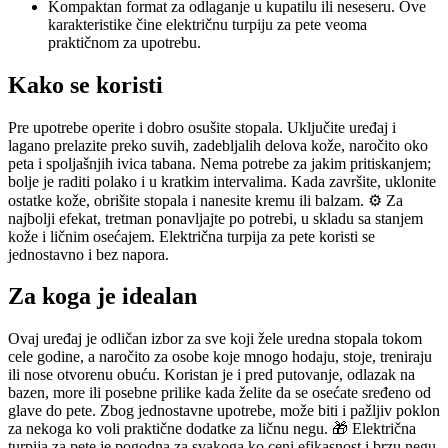
Kompaktan format za odlaganje u kupatilu ili neseseru. Ove
karakteristike čine električnu turpiju za pete veoma
praktičnom za upotrebu.
Kako se koristi
Pre upotrebe operite i dobro osušite stopala. Uključite uređaj i
lagano prelazite preko suvih, zadebljalih delova kože, naročito oko
peta i spoljašnjih ivica tabana. Nema potrebe za jakim pritiskanjem;
bolje je raditi polako i u kratkim intervalima. Kada završite, uklonite
ostatke kože, obrišite stopala i nanesite kremu ili balzam. ⚙️ Za
najbolji efekat, tretman ponavljajte po potrebi, u skladu sa stanjem
kože i ličnim osećajem. Električna turpija za pete koristi se
jednostavno i bez napora.
Za koga je idealan
Ovaj uređaj je odličan izbor za sve koji žele uredna stopala tokom
cele godine, a naročito za osobe koje mnogo hodaju, stoje, treniraju
ili nose otvorenu obuću. Koristan je i pred putovanje, odlazak na
bazen, more ili posebne prilike kada želite da se osećate sređeno od
glave do pete. Zbog jednostavne upotrebe, može biti i pažljiv poklon
za nekoga ko voli praktične dodatke za ličnu negu. 🎁 Električna
turpija za pete je pogodna za svakoga ko ceni efikasnost i brzu negu