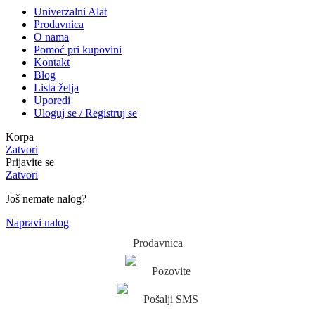
Univerzalni Alat
Prodavnica
O nama
Pomoć pri kupovini
Kontakt
Blog
Lista želja
Uporedi
Uloguj se / Registruj se
Korpa
Zatvori
Prijavite se
Zatvori
Još nemate nalog?
Napravi nalog
Prodavnica
Pozovite
Pošalji SMS