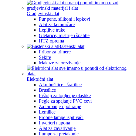
Gradjevinski alat
Pur pene, silikoni i lepkovi
Alat za keramičare
Lepljive trake
Gletarice, mistrije i špahtle
HTZ oprema
Baštenski alat
Pribor za trimere
Sekire
Makaze za orezivanje
Električni alat
Aku bušilice i šrafilice
Brusilice
Pištolji za topljenje plastike
Pegle za spajanje PVC cevi
Za farbanje i poliranje
Lemilice
Probne lampe ispitivači
Inverteri napona
Alat za zavarivanje
Pumpe za pretakanje