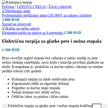
Početna
/
LEPOTA I NEGA
/
Život i zdravlje
Profesionalni sterilizator alata CH-360T za salone i kuhinje
5.000
RSD
Nazad na proizvod
Elegantna kutija za satove sa 6 pregrada
3.500
RSD
Električna turpija za glatke pete i nežna stopala
1.500
RSD
Brzo osvežite izgled stopala bez odlaska u salon: uređaj za pete
nežno uklanja zadebljalu, suvu kožu i ostavlja površinu glatkom na
dodir. Kompaktan je, praktičan za kućnu rutinu i idealan za uredan
pedikir tokom cele godine.
Rotirajuća turpija za lakše sređivanje peta
Ergonomski oblik za sigurnije držanje
Pogodno za kućnu negu stopala
Nežan tretman bez oštrih sečiva
Odličan izbor za poklon i ličnu rutinu
Električna turpija za glatke pete i nežna stopala količina