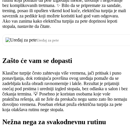
rutinu koja pomaže da pete izgledaju mekše, urednije i negovanije
bez komplikovanih tretmana. ✨ Bilo da se pripremate za sandale,
trening, posao ili opušten vikend kod kuće, električna turpija je mali
saveznik za pedikir koji možete koristiti kad god vam odgovara.
Ako vas zanima kako električna turpija za pete doprinosi lepoti
stopala, nastavite da čitate.
Uređaj za pete
Zašto će vam se dopasti
Klasične turpije često zahtevaju više vremena, jači pritisak i puno
ponavljanja, dok rotirajuća površina ovog uređaja pomaže da se
zadebljala koža obradi ravnomernije i lakše. Rezultat je prijatniji
osećaj pod prstima i uredniji izgled stopala, bez odlaska u salon i bez
čekanja termina. 💡 Posebno je koristan osobama koje vole
praktična rešenja, ali ne žele da preskaču negu samo zato što nemaju
dovoljno vremena. Poseban efekat pruža električna turpija za pete
koja olakšava rutinu nege stopala.
Nežna nega za svakodnevnu rutinu