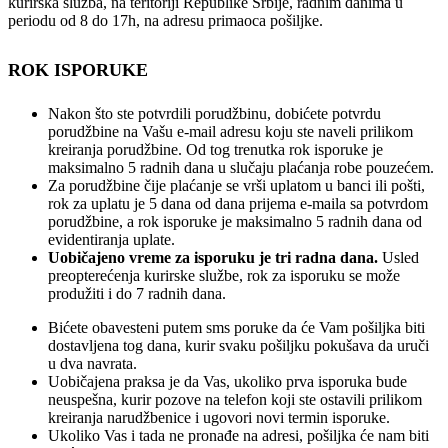
kurirska služba, na teritoriji Republike Srbije, radnim danima u
periodu od 8 do 17h, na adresu primaoca pošiljke.
ROK ISPORUKE
Nakon što ste potvrdili porudžbinu, dobićete potvrdu
porudžbine na Vašu e-mail adresu koju ste naveli prilikom
kreiranja porudžbine. Od tog trenutka rok isporuke je
maksimalno 5 radnih dana u slučaju plaćanja robe pouzećem.
Za porudžbine čije plaćanje se vrši uplatom u banci ili pošti,
rok za uplatu je 5 dana od dana prijema e-maila sa potvrdom
porudžbine, a rok isporuke je maksimalno 5 radnih dana od
evidentiranja uplate.
Uobičajeno vreme za isporuku je tri radna dana.
Usled
preopterećenja kurirske službe, rok za isporuku se može
produžiti i do 7 radnih dana.
Bićete obavesteni putem sms poruke da će Vam pošiljka biti
dostavljena tog dana, kurir svaku pošiljku pokušava da uruči
u dva navrata.
Uobičajena praksa je da Vas, ukoliko prva isporuka bude
neuspešna, kurir pozove na telefon koji ste ostavili prilikom
kreiranja narudžbenice i ugovori novi termin isporuke.
Ukoliko Vas i tada ne pronađe na adresi, pošiljka će nam biti