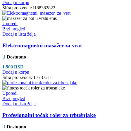
Dodaj u korpu
Šifra proizvoda:
H88382822
Uporedi
Brzi pregled
Dodaj u listu želja
Elektromagnetni masažer za vrat
Dostupno
1.500
RSD
Dodaj u korpu
Šifra proizvoda:
T77372111
Uporedi
Brzi pregled
Dodaj u listu želja
Profesionalni točak roler za trbušnjake
Dostupno