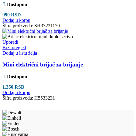
Dostupno
990
RSD
Dodaj u korpu
Šifra proizvoda:
SH33221179
Uporedi
Brzi pregled
Dodaj u listu želja
Mini električni brijač za brijanje
Dostupno
1.350
RSD
Dodaj u korpu
Šifra proizvoda:
H5533231