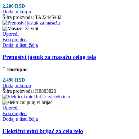
2.200
RSD
Dodaj u korpu
Šifra proizvoda:
TA22445432
Uporedi
Brzi pregled
Dodaj u listu želja
Prenosivi jastuk za masažu celog tela
Dostupno
2.490
RSD
Dodaj u korpu
Šifra proizvoda:
H8883820
Uporedi
Brzi pregled
Dodaj u listu želja
Elektični mini brijač za celo telo