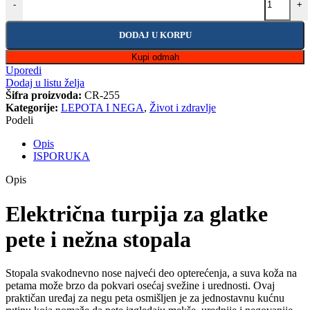
-
+
DODAJ U KORPU
Kupi odmah
Uporedi
Dodaj u listu želja
Šifra proizvoda:
CR-255
Kategorije:
LEPOTA I NEGA
,
Život i zdravlje
Podeli
Opis
ISPORUKA
Opis
Električna turpija za glatke
pete i nežna stopala
Stopala svakodnevno nose najveći deo opterećenja, a suva koža na
petama može brzo da pokvari osećaj svežine i urednosti. Ovaj
praktičan uređaj za negu peta osmišljen je za jednostavnu kućnu