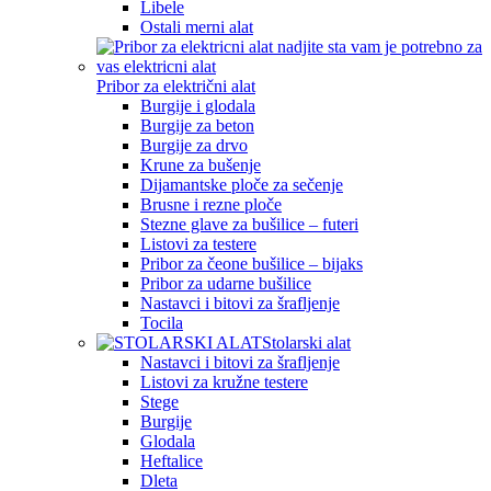
Libele
Ostali merni alat
Pribor za električni alat
Burgije i glodala
Burgije za beton
Burgije za drvo
Krune za bušenje
Dijamantske ploče za sečenje
Brusne i rezne ploče
Stezne glave za bušilice – futeri
Listovi za testere
Pribor za čeone bušilice – bijaks
Pribor za udarne bušilice
Nastavci i bitovi za šrafljenje
Tocila
Stolarski alat
Nastavci i bitovi za šrafljenje
Listovi za kružne testere
Stege
Burgije
Glodala
Heftalice
Dleta