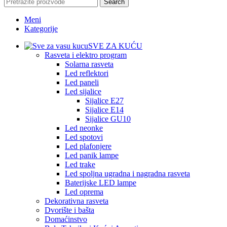
Search
Meni
Kategorije
SVE ZA KUĆU
Rasveta i elektro program
Solarna rasveta
Led reflektori
Led paneli
Led sijalice
Sijalice E27
Sijalice E14
Sijalice GU10
Led neonke
Led spotovi
Led plafonjere
Led panik lampe
Led trake
Led spoljna ugradna i nagradna rasveta
Baterijske LED lampe
Led oprema
Dekorativna rasveta
Dvorište i bašta
Domaćinstvo