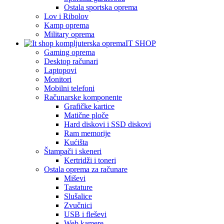
Ostala sportska oprema
Lov i Ribolov
Kamp oprema
Military oprema
IT SHOP
Gaming oprema
Desktop računari
Laptopovi
Monitori
Mobilni telefoni
Računarske komponente
Grafičke kartice
Matične ploče
Hard diskovi i SSD diskovi
Ram memorije
Kućišta
Štampači i skeneri
Kertridži i toneri
Ostala oprema za računare
Miševi
Tastature
Slušalice
Zvučnici
USB i fleševi
Web kamere