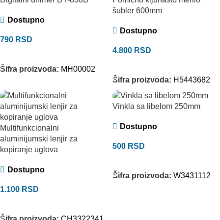
šubler 600mm
Dostupno
Dostupno
790
RSD
4.800
RSD
DODAJ U KORPU
DODAJ U KORPU
Šifra proizvoda:
MH00002
Šifra proizvoda:
H5443682
Vinkla sa libelom 250mm
Dostupno
Multifunkcionalni
aluminijumski lenjir za
500
RSD
kopiranje uglova
DODAJ U KORPU
Dostupno
Šifra proizvoda:
W3431112
1.100
RSD
DODAJ U KORPU
Šifra proizvoda:
CH3322341