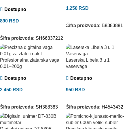
1.250
RSD
Dostupno
DODAJ U KORPU
890
RSD
Šifra proizvoda:
B8383881
DODAJ U KORPU
Šifra proizvoda:
SH66337212
Profesionalna zlatarska vaga
Laserska Libela 3 u 1
0.01–200g
vaservaga
Dostupno
Dostupno
2.450
RSD
950
RSD
DODAJ U KORPU
DODAJ U KORPU
Šifra proizvoda:
SH388383
Šifra proizvoda:
H4543432
Digitalni unimer DT-830B
Pomično kljunasto merilo