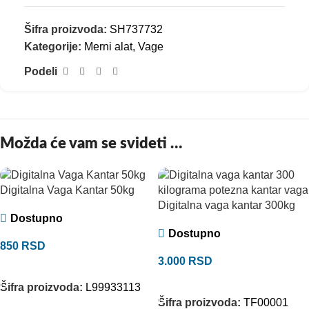
Šifra proizvoda:
SH737732
Kategorije:
Merni alat
,
Vage
Podeli
Možda će vam se svideti …
Digitalna Vaga Kantar 50kg
Digitalna vaga kantar 300kg
Dostupno
Dostupno
850
RSD
3.000
RSD
DODAJ U KORPU
DODAJ U KORPU
Šifra proizvoda:
L99933113
Šifra proizvoda:
TF00001