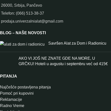
26000, Srbija, Pančevo
Telefon: (066) 513-38-37
prodaja.univerzalnialat@gmail.com
BLOG – NAŠE NOVOSTI
Savršen Alat za Dom i Radionicu
AKO VI JOŠ NE ZNATE GDE NA MORE, U
GRČKU! Hoteli u avgustu i septembru već od 415€
PITANJA
Najčešće postavljena pitanja
Pomoć pri kupovini
Reklamacije
Radno Vreme