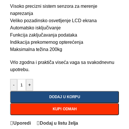
Visoko precizni sistem senzora za merenje
naprezanja
Veliko pozadinsko osvetljenje LCD ekrana
Automatsko isključivanje
Funkcija zaključavanja podataka
Indikacija prekomernog opterećenja
Maksimalna težina 200kg
Vrlo zgodna i praktiča viseća vaga sa svakodnevnu
upotrebu.
-
+
DODAJ U KORPU
KUPI ODMAH
Uporedi
Dodaj u listu želja