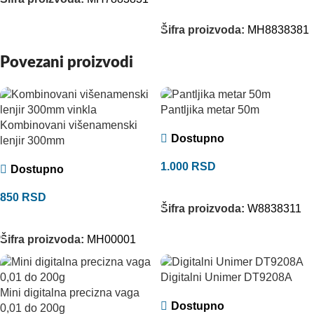
DODAJ U KORPU
Šifra proizvoda:
MH8838381
Povezani proizvodi
Pantljika metar 50m
Kombinovani višenamenski
Dostupno
lenjir 300mm
1.000
RSD
Dostupno
DODAJ U KORPU
850
RSD
Šifra proizvoda:
W8838311
DODAJ U KORPU
Šifra proizvoda:
MH00001
Digitalni Unimer DT9208A
Mini digitalna precizna vaga
Dostupno
0,01 do 200g