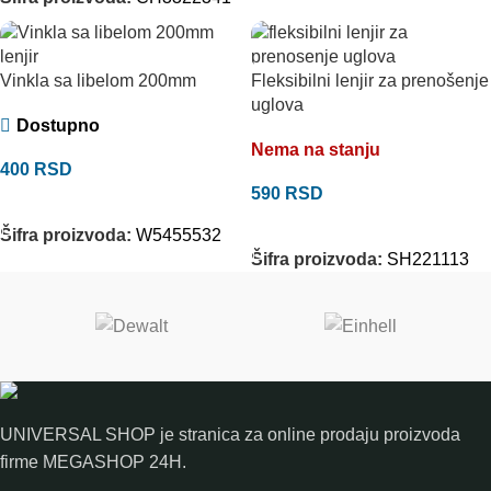
Vinkla sa libelom 200mm
Fleksibilni lenjir za prenošenje
uglova
Dostupno
Nema na stanju
400
RSD
590
RSD
DODAJ U KORPU
PROČITAJTE JOŠ
Šifra proizvoda:
W5455532
Šifra proizvoda:
SH221113
UNIVERSAL SHOP je stranica za online prodaju proizvoda
firme MEGASHOP 24H.