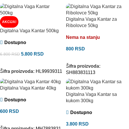
Digitalna Vaga Kantar za
AKCIJA!
Ribolovce 50kg
Digitalna Vaga Kantar 500kg
Nema na stanju
Dostupno
800
RSD
5.800
RSD
6.800
RSD
PROČITAJTE JOŠ
DODAJ U KORPU
Šifra proizvoda:
Šifra proizvoda:
HL99939311
SH883831113
Digitalna Vaga Kantar 40kg
Digitalna Vaga Kantar sa
Dostupno
kukom 300kg
600
RSD
Dostupno
DODAJ U KORPU
3.800
RSD
Šifra proizvoda:
MH7883831