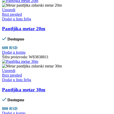
Uporedi
Brzi pregled
Dodaj u listu želja
Pantljika metar 20m
Dostupno
600
RSD
Dodaj u korpu
Šifra proizvoda:
W83838811
Uporedi
Brzi pregled
Dodaj u listu želja
Pantljika metar 30m
Dostupno
800
RSD
Dodaj u korpu