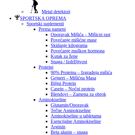
Metal detektori
SPORTSKA OPREMA
Sportski suplementi
Prema nameni
Oporavak Mišića – Mišicni rast
Povećanje mišićne mase
Skidanje kilograma
Povećanje muškog hormona
Kutak za žene
Snaga / Izdržljivost
Proteini
90% Proteina – Izgradnja mišića
Gejneri – Mišićna Masa
Biljni Protein
Casein – Noćni protein
Blendovi – Zamena za obrok
Aminokiseline
Glutamin/Oporavak
Tečne Aminokiseline
Aminokiseline u tabletama
Esencijalne Aminokiseline
Arginin
Beta alanin – snaga