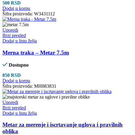
500
RSD
Dodaj u korpu
Šifra proizvoda:
W3431112
Uporedi
Brzi pregled
Dodaj u listu želja
Merna traka – Metar 7.5m
Dostupno
850
RSD
Dodaj u korpu
Šifra proizvoda:
MH883831
Uporedi
Brzi pregled
Dodaj u listu želja
Metar za merenje i iscrtavanje uglova i pravilnih
oblika