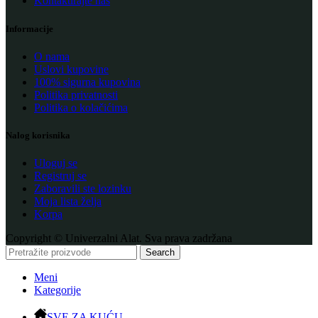
Kontaktirajte nas
Informacije
O nama
Uslovi kupovine
100% sigurna kupovina
Politika privatnosti
Politika o kolačićima
Nalog korisnika
Uloguj se
Registruj se
Zaboravili ste lozinku
Moja lista želja
Korpa
Copyright © Univerzalni Alat. Sva prava zadržana
Search
Meni
Kategorije
SVE ZA KUĆU