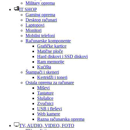
Military oprema
IT SHOP
Gaming oprema
Desktop računari
Laptopovi
Monitori
Mobilni telefoni
Računarske komponente
Grafičke kartice
Matične ploče
Hard diskovi i SSD diskovi
Ram memorije
Kućišta
Štampači i skeneri
Kertridži i toneri
Ostala oprema za računare
Miševi
Tastature
Slušalice
Zvučnici
USB i fleševi
Web kamere
Razna računarska oprema
TV, AUDIO, VIDEO, FOTO