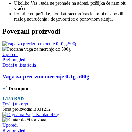
Ukoliko Vas i tada ne pronađe na adresi, pošiljka će nam biti
vraćena.
Po prijemu pošiljke, kontkatiraćemo Vas kako bi ustanovili
razlog neuručenja i dogovoriti se o ponovnom slanju.
Povezani proizvodi
Uporedi
Brzi pregled
Dodaj u listu želja
Vaga za precizno merenje 0.1g-500g
Dostupno
1.150
RSD
Dodaj u korpu
Šifra proizvoda:
B331212
Uporedi
Brzi pregled