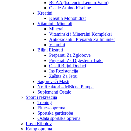
BCAA (Isoleucin-Leucin-Valin)
Ostale Amino Kiseline
Kreatini
Kreatin Monohidrat
Vitamini i Minerali
Minerali
Vitaminski i Mineralni Kompleksi
Antioxidanti i Preparati Za Imunitet
Vitamini
Biljni Ekstrati
Preparati Za Zglobove
Preparati Za Digestivni Trakt
Ostali Biljni Dodaci
Ins Rezistencija
Zaštita Za Jetru
Sagorevači Masti
No Reaktori – Mišićna Pumpa
Suplementi Ostalo
Sport i rekreacija
Trening
Fitness oprema
Sportska garderoba
Ostala sportska oprema
Lov i Ribolov
Kamp oprema