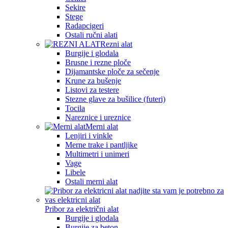
Sekire
Stege
Radapcigeri
Ostali ručni alati
Rezni alat
Burgije i glodala
Brusne i rezne ploče
Dijamantske ploče za sečenje
Krune za bušenje
Listovi za testere
Stezne glave za bušilice (futeri)
Tocila
Nareznice i ureznice
Merni alat
Lenjiri i vinkle
Merne trake i pantljike
Multimetri i unimeri
Vage
Libele
Ostali merni alat
Pribor za električni alat
Burgije i glodala
Burgije za beton