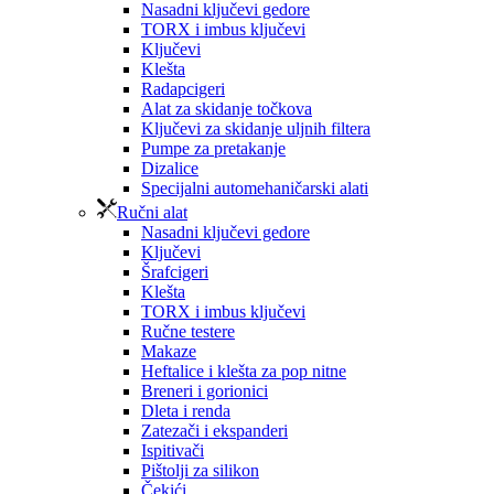
Nasadni ključevi gedore
TORX i imbus ključevi
Ključevi
Klešta
Radapcigeri
Alat za skidanje točkova
Ključevi za skidanje uljnih filtera
Pumpe za pretakanje
Dizalice
Specijalni automehaničarski alati
Ručni alat
Nasadni ključevi gedore
Ključevi
Šrafcigeri
Klešta
TORX i imbus ključevi
Ručne testere
Makaze
Heftalice i klešta za pop nitne
Breneri i gorionici
Dleta i renda
Zatezači i ekspanderi
Ispitivači
Pištolji za silikon
Čekići