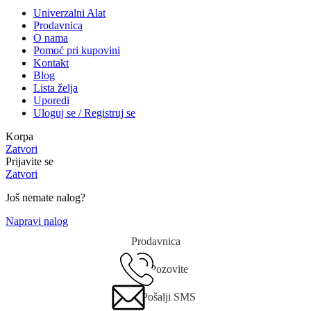
Univerzalni Alat
Prodavnica
O nama
Pomoć pri kupovini
Kontakt
Blog
Lista želja
Uporedi
Uloguj se / Registruj se
Korpa
Zatvori
Prijavite se
Zatvori
Još nemate nalog?
Napravi nalog
Prodavnica
Pozovite
Pošalji SMS