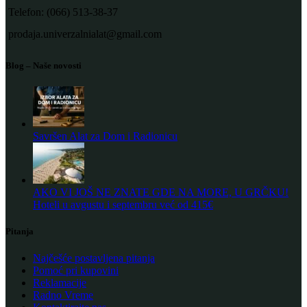
Telefon: (066) 513-38-37
prodaja.univerzalnialat@gmail.com
Blog – Naše novosti
Savršen Alat za Dom i Radionicu
AKO VI JOŠ NE ZNATE GDE NA MORE, U GRČKU!
Hoteli u avgustu i septembru već od 415€
Pitanja
Najčešće postavljena pitanja
Pomoć pri kupovini
Reklamacije
Radno Vreme