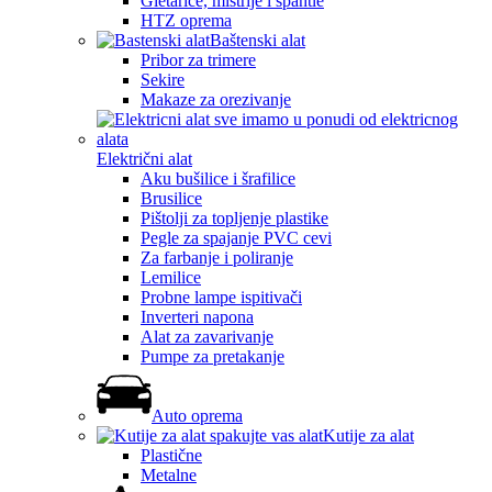
Gletarice, mistrije i špahtle
HTZ oprema
Baštenski alat
Pribor za trimere
Sekire
Makaze za orezivanje
Električni alat
Aku bušilice i šrafilice
Brusilice
Pištolji za topljenje plastike
Pegle za spajanje PVC cevi
Za farbanje i poliranje
Lemilice
Probne lampe ispitivači
Inverteri napona
Alat za zavarivanje
Pumpe za pretakanje
Auto oprema
Kutije za alat
Plastične
Metalne