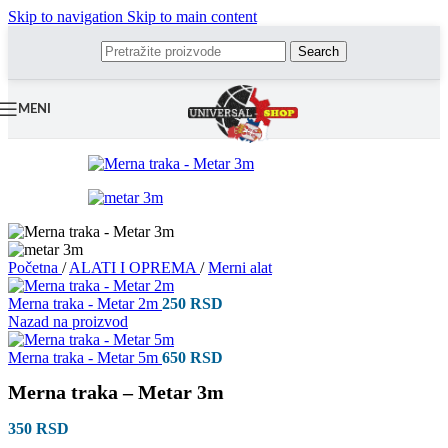
Skip to navigation
Skip to main content
Search
MENI
Početna
/
ALATI I OPREMA
/
Merni alat
Merna traka - Metar 2m
250
RSD
Nazad na proizvod
Merna traka - Metar 5m
650
RSD
Merna traka – Metar 3m
350
RSD