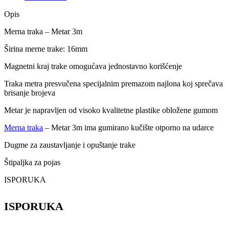
Opis
Merna traka – Metar 3m
Širina merne trake: 16mm
Magnetni kraj trake omogućava jednostavno korišćenje
Traka metra presvučena specijalnim premazom najlona koj sprečava
brisanje brojeva
Metar je napravljen od visoko kvalitetne plastike obložene gumom
Merna traka
– Metar 3m ima gumirano kučište otporno na udarce
Dugme za zaustavljanje i opuštanje trake
Štipaljka za pojas
ISPORUKA
ISPORUKA