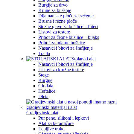
Burgije za drvo
Krune za bušenje
Dijamantske ploče za sečenje
Brusne i rezne ploče
Stezne glave za bušilice – futeri
Listovi za testere
Pribor za čeone bušilice – bijaks
Pribor za udarne bušilice
Nastavci i bitovi za šrafljenje
Tocila
Stolarski alat
Nastavci i bitovi za šrafljenje
Listovi za kružne testere
Stege
Burgije
Glodala
Heftalice
Dleta
Gradjevinski alat
Pur pene, silikoni i lepkovi
Alat za keramičare
Lepljive trake