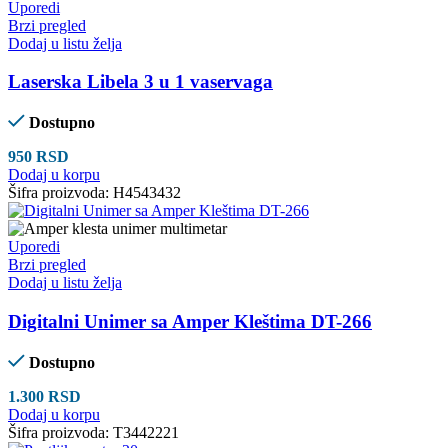
Uporedi
Brzi pregled
Dodaj u listu želja
Laserska Libela 3 u 1 vaservaga
Dostupno
950
RSD
Dodaj u korpu
Šifra proizvoda:
H4543432
Uporedi
Brzi pregled
Dodaj u listu želja
Digitalni Unimer sa Amper Kleštima DT-266
Dostupno
1.300
RSD
Dodaj u korpu
Šifra proizvoda:
T3442221