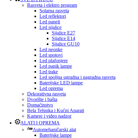
Rasveta i elektro program
Solarna rasveta
Led reflektori
Led paneli
Led sijalice
Sijalice E27
Sijalice E14
Sijalice GU10
Led neonke
Led spotovi
Led plafonjere
Led panik lampe
Led trake
Led spoljna ugradna i nagradna rasveta
Baterijske LED lampe
Led oprema
Dekorativna rasveta
Dvorište i bašta
Domaćinstvo
Bela Tehnika i Kućni Aparati
Kamere i video nadzor
ALATI I OPREMA
Automehaničarski alat
Baterijske lampe