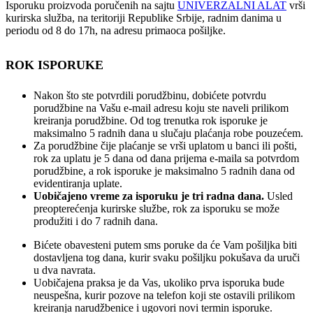
Isporuku proizvoda poručenih na sajtu
UNIVERZALNI ALAT
vrši
kurirska služba, na teritoriji Republike Srbije, radnim danima u
periodu od 8 do 17h, na adresu primaoca pošiljke.
ROK ISPORUKE
Nakon što ste potvrdili porudžbinu, dobićete potvrdu
porudžbine na Vašu e-mail adresu koju ste naveli prilikom
kreiranja porudžbine. Od tog trenutka rok isporuke je
maksimalno 5 radnih dana u slučaju plaćanja robe pouzećem.
Za porudžbine čije plaćanje se vrši uplatom u banci ili pošti,
rok za uplatu je 5 dana od dana prijema e-maila sa potvrdom
porudžbine, a rok isporuke je maksimalno 5 radnih dana od
evidentiranja uplate.
Uobičajeno vreme za isporuku je tri radna dana.
Usled
preopterećenja kurirske službe, rok za isporuku se može
produžiti i do 7 radnih dana.
Bićete obavesteni putem sms poruke da će Vam pošiljka biti
dostavljena tog dana, kurir svaku pošiljku pokušava da uruči
u dva navrata.
Uobičajena praksa je da Vas, ukoliko prva isporuka bude
neuspešna, kurir pozove na telefon koji ste ostavili prilikom
kreiranja narudžbenice i ugovori novi termin isporuke.