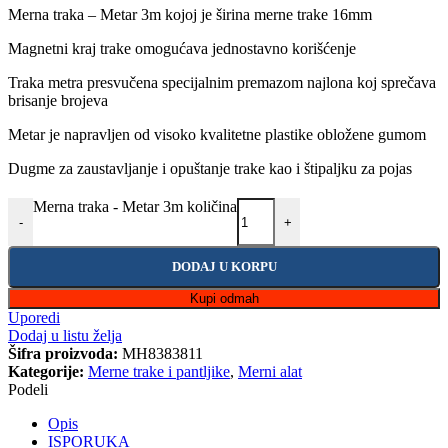
Merna traka – Metar 3m kojoj je širina merne trake 16mm
Magnetni kraj trake omogućava jednostavno korišćenje
Traka metra presvučena specijalnim premazom najlona koj sprečava
brisanje brojeva
Metar je napravljen od visoko kvalitetne plastike obložene gumom
Dugme za zaustavljanje i opuštanje trake kao i štipaljku za pojas
Merna traka - Metar 3m količina
-
+
DODAJ U KORPU
Kupi odmah
Uporedi
Dodaj u listu želja
Šifra proizvoda:
MH8383811
Kategorije:
Merne trake i pantljike
,
Merni alat
Podeli
Opis
ISPORUKA