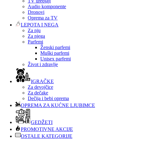
TV uredjaji
Audio komponente
Dronovi
Oprema za TV
LEPOTA I NEGA
Za nju
Za njega
Parfemi
Ženski parfemi
Muški parfemi
Unisex parfemi
Život i zdravlje
IGRAČKE
Za devojčice
Za dečake
Dečija i bebi oprema
OPREMA ZA KUĆNE LJUBIMCE
GEDŽETI
PROMOTIVNE AKCIJE
OSTALE KATEGORIJE