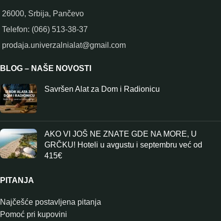
26000, Srbija, Pančevo
Telefon: (066) 513-38-37
prodaja.univerzalnialat@gmail.com
BLOG – NAŠE NOVOSTI
Savršen Alat za Dom i Radionicu
AKO VI JOŠ NE ZNATE GDE NA MORE, U
GRČKU! Hoteli u avgustu i septembru već od
415€
PITANJA
Najčešće postavljena pitanja
Pomoć pri kupovini