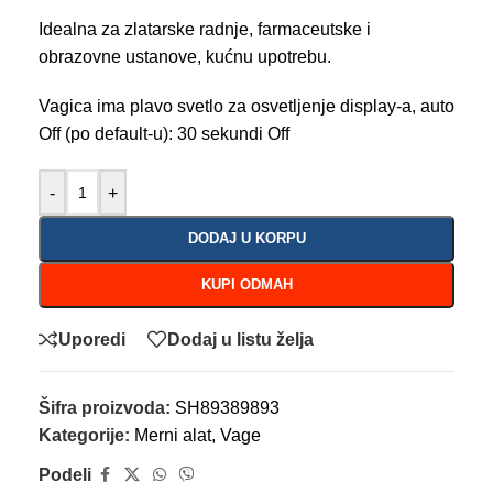
Idealna za zlatarske radnje, farmaceutske i
obrazovne ustanove, kućnu upotrebu.
Vagica ima plavo svetlo za osvetljenje display-a, auto
Off (po default-u): 30 sekundi Off
-
+
DODAJ U KORPU
KUPI ODMAH
Uporedi
Dodaj u listu želja
Šifra proizvoda:
SH89389893
Kategorije:
Merni alat
,
Vage
Podeli