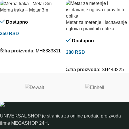
Merna traka – Metar 3m
Dostupno
Metar za merenje i iscrtavanje
uglova i pravilnih oblika
350
RSD
Dostupno
DODAJ U KORPU
Šifra proizvoda:
MH8383811
380
RSD
DODAJ U KORPU
Šifra proizvoda:
SH443225
UNIVERSAL SHOP je stranica za online prodaju proizvoda
firme MEGASHOP 24H.