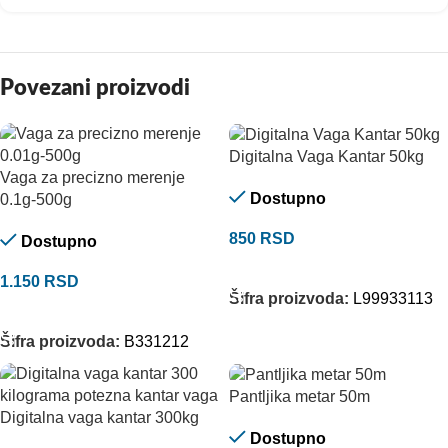
Povezani proizvodi
Digitalna Vaga Kantar 50kg
Vaga za precizno merenje
Dostupno
0.1g-500g
850
RSD
Dostupno
DODAJ U KORPU
1.150
RSD
Šifra proizvoda:
L99933113
DODAJ U KORPU
Šifra proizvoda:
B331212
Pantljika metar 50m
Digitalna vaga kantar 300kg
Dostupno