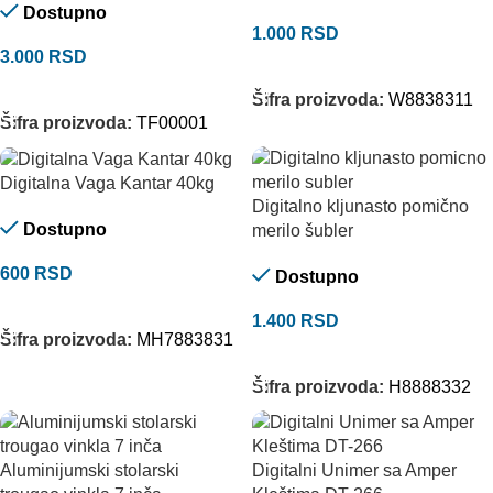
Dostupno
1.000
RSD
3.000
RSD
DODAJ U KORPU
DODAJ U KORPU
Šifra proizvoda:
W8838311
Šifra proizvoda:
TF00001
Digitalna Vaga Kantar 40kg
Digitalno kljunasto pomično
Dostupno
merilo šubler
600
RSD
Dostupno
DODAJ U KORPU
1.400
RSD
Šifra proizvoda:
MH7883831
DODAJ U KORPU
Šifra proizvoda:
H8888332
Aluminijumski stolarski
Digitalni Unimer sa Amper