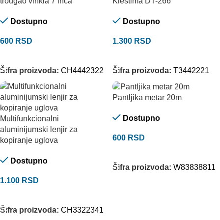
trougao vinkla 7 inča
Kleštima DT-266
Dostupno
Dostupno
600
RSD
1.300
RSD
DODAJ U KORPU
DODAJ U KORPU
Šifra proizvoda:
CH4442322
Šifra proizvoda:
T3442221
Pantljika metar 20m
Dostupno
Multifunkcionalni
aluminijumski lenjir za
600
RSD
kopiranje uglova
DODAJ U KORPU
Dostupno
Šifra proizvoda:
W83838811
1.100
RSD
DODAJ U KORPU
Šifra proizvoda:
CH3322341